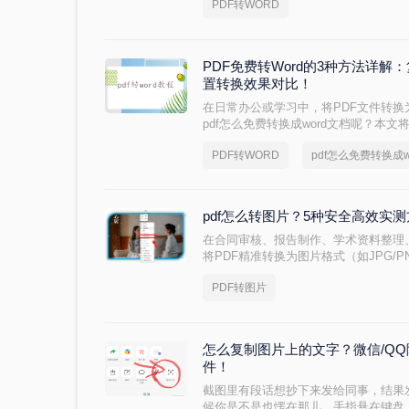
PDF转WORD
PDF免费转Word的3种方法详解
置转换效果对比！
在日常办公或学习中，将PDF文件转换
pdf怎么免费转换成word文档呢？本
的PDF转Word方法，助您快速解决问
PDF转WORD
pdf怎么免费转换成w
pdf怎么转图片？5种安全高效实
在合同审核、报告制作、学术资料整理
将PDF精准转换为图片格式（如JPG/
区：文字模糊、图片变形、分辨率丢失
PDF转图片
2026年国家网信办通报多起因在线转
怎么复制图片上的文字？微信/Q
件！
截图里有段话想抄下来发给同事，结果
候你是不是也愣在那儿，手指悬在键盘