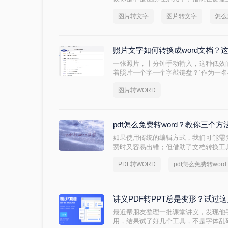
字？别急，这事儿现在真不难，关键是你
图片转文字
图片转文字
怎么
来的实习生处理一份客户发来的扫描合
最后还是我用手机微信长按两下就全提
根不用下载专业软件，微信、QQ、甚
照片文字如何转换成word文档？
一张照片，十分钟手动输入，这种低效
着照片一个字一个字敲键盘？”作为一
评博主，我常听到身边同事和朋友这样
图片转WORD
pdf怎么免费转word？教你三个方
如果使用传统的编辑方式，我们可能需
费时又容易出错；但借助了文档转换工
Word文档，然后直接在文档中修改和
PDF转WORD
pdf怎么免费转word
知道pdf怎么免费转word吗？下面小编
讲义PDF转PPT总是变形？试过
最近帮朋友整理一批课堂讲义，发现他手
用，结果试了好几个工具，不是字体乱