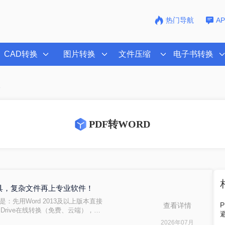
热门导航
A
CAD转换
图片转换
文件压缩
电子书转换
版
PDF转WORD
费工具，复杂文件再上专业软件！
是：先用Word 2013及以上版本直接
查看详情
 Drive在线转换（免费、云端），如
转转大师pdf转换器兜底。
2026年07月