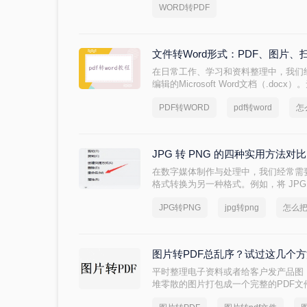
WORD转PDF
则可能因软件版本、字体缺失或设置差异
文档转换为PDF是一项高频且至关重要的
呢？
文件转Word形式：PDF、图片
在日常工作、学习和资料整理中，我们
编辑的Microsoft Word文档（.do
档、图片，还是其他办公格式，转换成W
PDF转WORD
pdf转word
怎
改、引用和统一格式。那么怎么把文件转
常用的转换方法，分析其优缺点，推荐
意事项。
JPG 转 PNG 的四种实用方法
在数字媒体制作与处理中，我们经常需
格式转换为另一种格式。例如，将 JPG 
持透明背景且采用无损压缩，非常适合
JPG转PNG
jpg转png
怎么把
画质和图层有较高要求的项目。然而，
“哪种方式最安全”“哪个工具最高效”
场景和风险四个维度，对比四种主流转
助您根据自身需求快速做出正确决策。
图片转PDF总乱序？试过这几个
平时整理电子资料或者给客户发产品图
堆零散的图片打包成一个完整的PDF
专业，还容易漏掉或者顺序搞混。很多朋