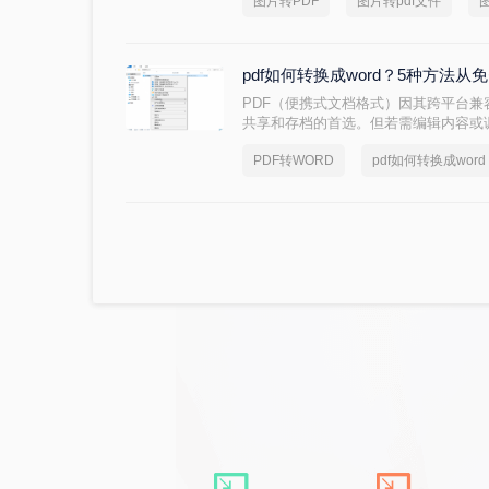
图片转PDF
图片转pdf文件
堆复杂的教程，其实只要找对工具，这
的场景（在线免安装、批量处理、手机
法，帮你轻松搞定格式转换的烦恼。
pdf如何转换成word？5种方法
PDF（便携式文档格式）因其跨平台
共享和存档的首选。但若需编辑内容或调
那么pdf如何转换成word呢？本文整
PDF转WORD
pdf如何转换成word
成转换。