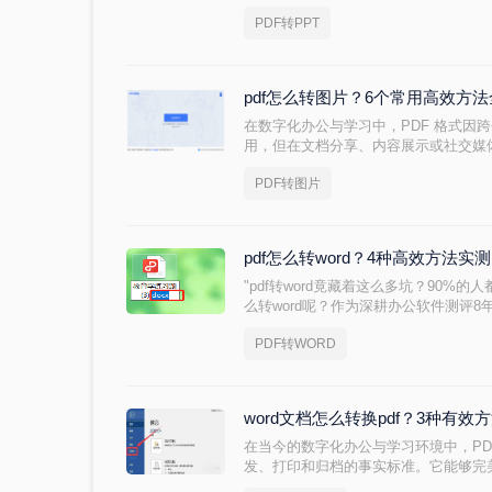
摔了。其实“讲义类型的pdf怎么转ppt
PDF转PPT
文字扫描件、带复杂表格的课件，还是
完全不同。下面我按实际使用场景，把
不黑，优缺点都说明白。
pdf怎么转图片？6个常用高效方
在数字化办公与学习中，PDF 格式因
用，但在文档分享、内容展示或社交媒体
（如 JPG、PNG）能显著提升灵活性
PDF转图片
6 种常用高效的 PDF 转图片方法，
pdf怎么转word？4种高效方法
"pdf转word竟藏着这么多坑？90%的
么转word呢？作为深耕办公软件测评
谱的转换路径，帮你避开99%的转换雷
PDF转WORD
word文档怎么转换pdf？3种有效
在当今的数字化办公与学习环境中，P
发、打印和归档的事实标准。它能够完
局，无论在哪台设备上打开，视觉效果都