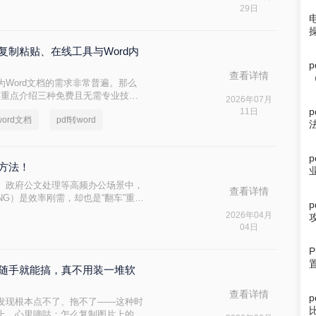
29日
：复制粘贴、在线工具与Word内
查看详情
为Word文档的需求非常普遍。那么
文将重点介绍三种免费且无需专业技能
2026年07月
题。
11日
ord文档
pdf转word
测方法！
、政府公文处理等高频办公场景中，
查看详情
PNG）是效率刚需，却也是“翻车”重灾
、敏感信息泄露……更严峻的是，
2026年04月
换工具导致的企业核心数据泄露事件！
04日
Q随手就能搞，真不用装一堆软
查看详情
发现根本点不了、拖不了——这种时
上，心里嘀咕：怎么复制图片上的文