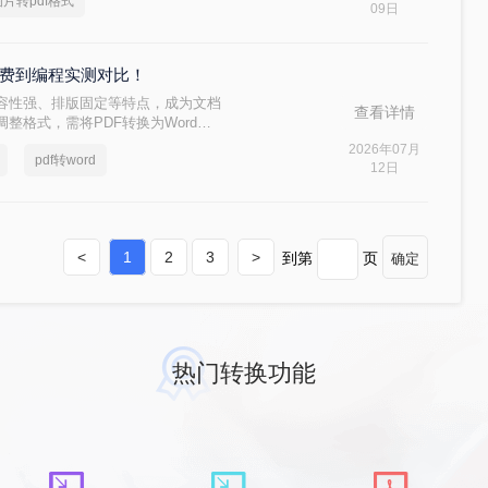
图片转pdf格式
事儿非常简单。本文就按大家最常用
09日
自带功能）整理了几个亲测好用的办
从免费到编程实测对比！
兼容性强、排版固定等特点，成为文档
查看详情
整格式，需将PDF转换为Word。
理 5种主流转换方法，帮助用户高效完
2026年07月
pdf转word
12日
<
1
2
3
>
到第
页
确定
热门转换功能