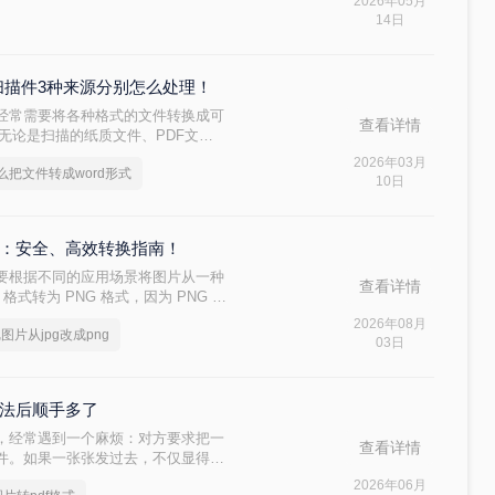
2026年05月
而出现排版错乱。因此，将Word
14日
技能。那么word文档怎么转换pdf
、扫描件3种来源分别怎么处理！
经常需要将各种格式的文件转换成可
查看详情
cx）。无论是扫描的纸质文件、PDF文
ord格式可以方便我们编辑、修
2026年03月
么把文件转成word形式
成word形式呢？本文将介绍几种最
10日
实用工具，并提供操作步骤和关键注
对比：安全、高效转换指南！
要根据不同的应用场景将图片从一种
查看详情
格式转为 PNG 格式，因为 PNG 支
网页设计、图标制作、印刷排版等对
2026年08月
图片从jpg改成png
面对多种转换途径，用户往往困惑于
03日
。本文将从操作难度、转换质量、适用
换方法，并给出清晰的选型建议，帮
方法后顺手多了
，经常遇到一个麻烦：对方要求把一
查看详情
文件。如果一张张发过去，不仅显得不
友一搜“图片转pdf怎么弄”，出来一
2026年06月