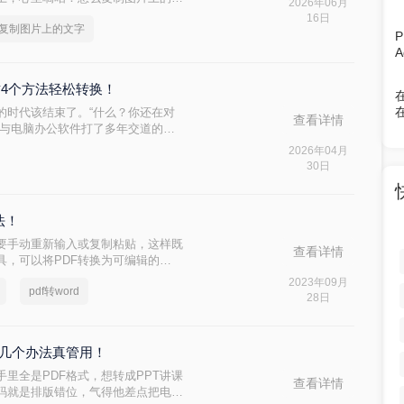
2026年06月
得知道在哪“动一下”。我上周帮新
16日
复制图片上的文字
同图，她对着图片干敲了二十分钟，
出来了……其实大部分日常场景，压
至浏览器里点几下就能搞定。
这4个方法轻松转换！
的时代该结束了。“什么？你还在对
查看详情
名与电脑办公软件打了多年交道的测
的抱怨。
2026年04月
30日
法！
要手动重新输入或复制粘贴，这样既
查看详情
具，可以将PDF转换为可编辑的
调整条款，轻松完成编辑任务。大家
2023年09月
pdf转word
告诉你们~
28日
这几个办法真管用！
里全是PDF格式，想转成PPT讲课
查看详情
码就是排版错位，气得他差点把电脑