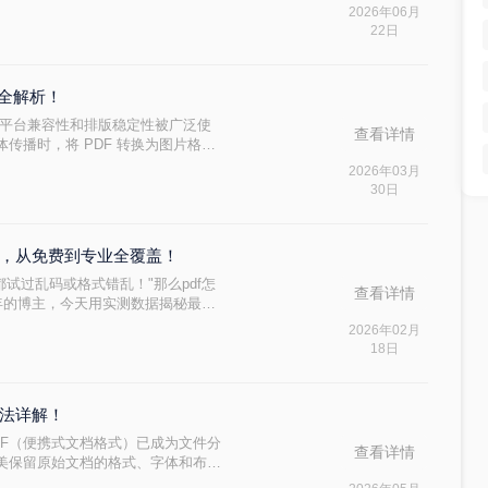
”这个问题，说到底要看你的PDF是纯
2026年06月
带大量图片的教案——不同情况方法
22日
试过好用的几个方法整理出来，不吹
法全解析！
跨平台兼容性和排版稳定性被广泛使
查看详情
传播时，将 PDF 转换为图片格式
。那么pdf怎么转图片呢？本文整理了
2026年03月
帮助你根据需求选择最优方案。
30日
实测，从免费到专业全覆盖！
人都试过乱码或格式错乱！"那么pdf怎
查看详情
8年的博主，今天用实测数据揭秘最靠
区。
2026年02月
18日
方法详解！
DF（便携式文档格式）已成为文件分
查看详情
美保留原始文档的格式、字体和布
完全一致。相比之下，Word文档