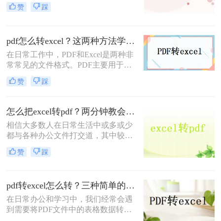
家是怎么解决的呢？当您遇到文件转
赞
踩
换问题时，您可以使用专业的excel转
pdf软件来进行操作，如果你还不知道
的话，那么下面小编就和大家分享一
pdf怎么转excel？这两种方法学习一下！
下excel转pdf的操作。
在日常工作中，PDF和Excel是两种非
常常见的文件格式。PDF主要用于文
档的查看和分享，而Excel则广泛用于
赞
踩
数据的管理、分析和处理。有时，您
可能希望将PDF中的表格数据转换为
Excel格式，以便更好地进行数据分析
怎么把excel转pdf？两分钟教会你二个方法
或编辑。本文将指导您pdf怎么转
相信大多数人在日常生活中或多或少
excel，并介绍两种常用的方法。
都与各种办公文件打交道，其中较为
常见的是word、excel、pdf等格式。
赞
踩
身为一名办公职员，我们应该掌握各
种各样的办公小技巧，如excel转pdf、
pdf转word等，这些办公小技巧你又能
pdf转excel怎么转？三种简单的方法教会你！
掌握多少？就拿excel转pdf格式文件来
说，大家知道怎么把excel转pdf吗？如
在日常办公和学习中，我们经常会遇
果不知道，那么小编今天就来给大家
到需要将PDF文件中的表格数据转换
讲讲excel表格转pdf格式文件的方法。
为Excel格式的需求。Excel以其强大