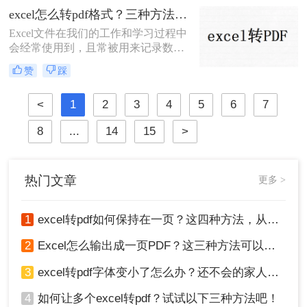
分析工作。但是，有时候我们需要将
excel怎么转pdf格式？三种方法可以解决！
Exce表格转化成PDF格式，这是为了
Excel文件在我们的工作和学习过程中
更好地保存数据或者向他人分享数据
会经常使用到，且常被用来记录数据
的一种方式。本文将详细介绍怎么用
和计算数值。但Excel文件也存在一些
excel转pdf。
赞
踩
缺点，如：不便于传输和观看，以及
不小心修改数据会造成重大损失。为
<
1
2
3
4
5
6
7
避免这些问题，需要将其转换为PDF
格式。那么excel怎么转pdf格式呢？接
8
...
14
15
>
下来推荐3个excel转PDF的方案，一
起来看看吧。
热门文章
更多 >
1
excel转pdf如何保持在一页？这四种方法，从此再也不用分页困扰你！
2
Excel怎么输出成一页PDF？这三种方法可以解决！
3
excel转pdf字体变小了怎么办？还不会的家人们快进来看
4
如何让多个excel转pdf？试试以下三种方法吧！