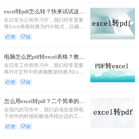
表格转pdf格式文件软件来进行操作，
如果你还不知道的话，那么下面小编
excel转pdf怎么转？快来试试这3种方法！
就和大家分享一下怎么将excel转pdf的
在日常办公和学习中，我们经常需要
操作。
将Excel表格转换为PDF格式，以确保
数据的稳定性和可读性。那么excel转
赞
踩
pdf怎么转呢？本文将介绍三种将
Excel转PDF的方法，帮助您轻松完成
转换。
电脑怎么把pdf转excel表格？教你2招，轻松解决pdf格式转换!
在日常工作和学习中，我们经常需要
将PDF文件中的表格数据转换为Excel
格式，以便于进行编辑、分析和处
赞
踩
理。然而，由于PDF文件的特殊性
质，直接转换并不总是那么简单。那
么电脑怎么把PDF转Excel表格呢？本
怎么用excel转pdf？二个简单的转换方法安利给你们
文将为您介绍两种在电脑上将PDF转
在现代的写作中，我们必须在使用电
换为Excel表格的高效方法。
子软件的时候积极地寻找合适的工具
来完成文章的撰写。其中，Excel是我
赞
踩
们最常用的软件之一，它能够帮助我
们处理大量的数据，进行各种统计和