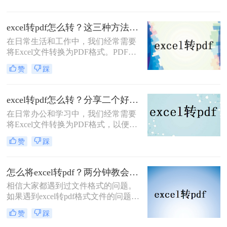
注意事项，帮助您顺利完成转换任
间来实现它，而且我们可能无法达到
务。
预期的效果。现在不同了。借助于网
excel转pdf怎么转？这三种方法很好用！
络上发达的网络资源，您可以快速实
在日常生活和工作中，我们经常需要
现，那么excel转怎么换成pdf呢？，下
将Excel文件转换为PDF格式。PDF格
面就教您如何轻松地将excel表格转pdf
式的文件具有跨平台、跨设备的特
格式文件。
赞
踩
点，能够确保文档在不同环境下的一
致性和完整性。那么excel转pdf怎么转
呢？本文将为您介绍三种简单易行的
excel转pdf怎么转？分享二个好用的转换方法！
Excel转PDF方法。
在日常办公和学习中，我们经常需要
将Excel文件转换为PDF格式，以便更
好地保存、分享和打印。那么excel转
赞
踩
pdf怎么转呢？本文将介绍两种将
Excel转换为PDF的方法。
怎么将excel转pdf？两分钟教会你两个方法
相信大家都遇到过文件格式的问题。
如果遇到excel转pdf格式文件的问题，
大家是怎么解决的呢？当您遇到文件
赞
踩
转换问题时，您可以使用专业的excel