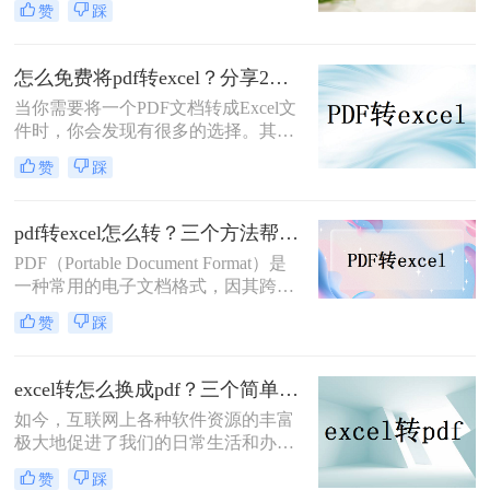
赞
踩
的数据处理和分析功能，使得转换后
的数据更容易进行编辑和计算。但
是，由于PDF文件的特殊性质，直接
怎么免费将pdf转excel？分享2个免费pdf转excel方法
转换可能并不总是那么简单。那么
当你需要将一个PDF文档转成Excel文
PDF转excel怎么转呢？本文将介绍几
件时，你会发现有很多的选择。其中
种简单高效的PDF转Excel的方法，帮
一些转换工具可能要求你付费，但是
助您轻松完成文件转换。
赞
踩
你也可以找到一些免费的选项。这篇
文章将会向你介绍一些怎么免费将pdf
转excel的工具，并为你提供有关它们
pdf转excel怎么转？三个方法帮你解决！
的细节和使用说明。
PDF（Portable Document Format）是
一种常用的电子文档格式，因其跨平
台、易于分享和阅读的特点而被广泛
赞
踩
使用。而Excel是一种电子表格软件，
广泛应用于数据处理、分析和可视化
等领域。有时候，我们需要将PDF文
excel转怎么换成pdf？三个简单的转换方法安利给你们
件转换为Excel格式，以便进行更深入
如今，互联网上各种软件资源的丰富
的数据分析和处理。那么pdf转excel怎
极大地促进了我们的日常生活和办
么转呢？本文将介绍三种简便高效的
公。在过去，为了实现一个小的需
方法来实现PDF转Excel，并探讨相关
赞
踩
求，我们通常需要一天甚至更长的时