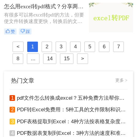
你必须找到一种方法来将它们转换为
怎么用excel转pdf格式？分享两个超级简单的方法
一些可编辑的文件，如:Excel、
有很多可以将excel转pdf的方法，但要
Word、PPT等。那PDF转Excel的能保
使文件转换速度更快，转换后的文件
持原始格式不变吗？回答是：Yes。
就越有效，就需要正确地转换。你知
接下来分享4个PDF转Excel的方法，
赞
踩
道怎么用excel转pdf格式吗？很多人觉
一起来看看吧。​
得格式转换是件很困难的事情，其实
<
1
2
3
4
5
6
7
我们可以使用工具，借助转转大师
PDF转换工具就可以很轻松的完成，
8
...
14
15
>
下面来给大家介绍一下。
热门文章
更多 >
1
pdf文件怎么转换成excel？五种免费方法帮你解决！
2
PDF转Excel免费用：5种工具的文件限制和识别精度对比！
3
PDF表格提取到Excel：4种方法按表格复杂度选，扫描件要单独处理！
4
PDF数据表复制到Excel：3种方法的速度和准确率差别挺大！