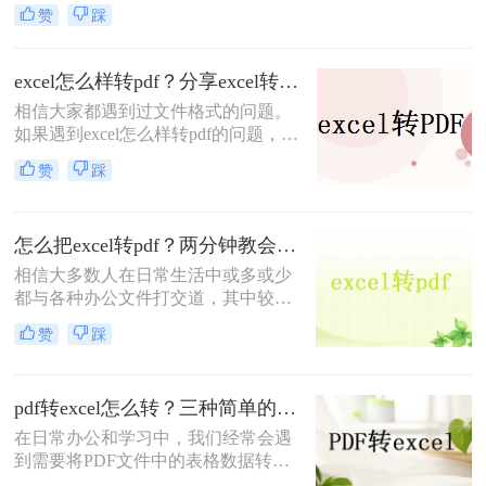
档的查看和分享，而Excel则广泛用于
赞
踩
数据的管理、分析和处理。有时，您
可能希望将PDF中的表格数据转换为
Excel格式，以便更好地进行数据分析
excel怎么样转pdf？分享excel转pdf最实用的方法
或编辑。本文将指导您pdf怎么转
相信大家都遇到过文件格式的问题。
excel，并介绍两种常用的方法。
如果遇到excel怎么样转pdf的问题，大
家是怎么解决的呢？当您遇到文件转
赞
踩
换问题时，您可以使用专业的excel转
pdf软件来进行操作，如果你还不知道
的话，那么下面小编就和大家分享一
怎么把excel转pdf？两分钟教会你二个方法
下excel转pdf的操作。
相信大多数人在日常生活中或多或少
都与各种办公文件打交道，其中较为
常见的是word、excel、pdf等格式。
赞
踩
身为一名办公职员，我们应该掌握各
种各样的办公小技巧，如excel转pdf、
pdf转word等，这些办公小技巧你又能
pdf转excel怎么转？三种简单的方法教会你！
掌握多少？就拿excel转pdf格式文件来
说，大家知道怎么把excel转pdf吗？如
在日常办公和学习中，我们经常会遇
果不知道，那么小编今天就来给大家
到需要将PDF文件中的表格数据转换
讲讲excel表格转pdf格式文件的方法。
为Excel格式的需求。Excel以其强大