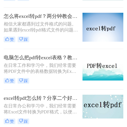
求，我们通常需要一天甚至更长的时
间来实现它，而且我们可能无法达到
预期的效果。现在不同了。借助于网
怎么将excel转pdf？两分钟教会你两个方法
络上发达的网络资源，您可以快速实
相信大家都遇到过文件格式的问题。
现，那么excel转怎么换成pdf呢？，下
如果遇到excel转pdf格式文件的问题，
面就教您如何轻松地将excel表格转pdf
大家是怎么解决的呢？当您遇到文件
格式文件。
赞
踩
转换问题时，您可以使用专业的excel
表格转pdf格式文件软件来进行操作，
如果你还不知道的话，那么下面小编
电脑怎么把pdf转excel表格？教你2招，轻松解决pdf格式转换!
就和大家分享一下怎么将excel转pdf的
在日常工作和学习中，我们经常需要
操作。
将PDF文件中的表格数据转换为Excel
格式，以便于进行编辑、分析和处
赞
踩
理。然而，由于PDF文件的特殊性
质，直接转换并不总是那么简单。那
么电脑怎么把PDF转Excel表格呢？本
excel转pdf怎么转？分享二个好用的转换方法！
文将为您介绍两种在电脑上将PDF转
在日常办公和学习中，我们经常需要
换为Excel表格的高效方法。
将Excel文件转换为PDF格式，以便更
好地保存、分享和打印。那么excel转
赞
踩
pdf怎么转呢？本文将介绍两种将