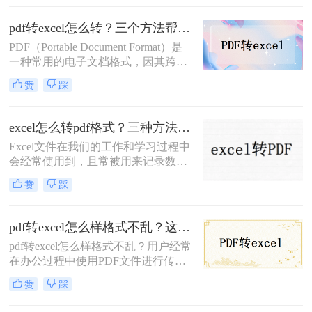
Excel转换为PDF的方法。
pdf转excel怎么转？三个方法帮你解决！
PDF（Portable Document Format）是
一种常用的电子文档格式，因其跨平
台、易于分享和阅读的特点而被广泛
赞
踩
使用。而Excel是一种电子表格软件，
广泛应用于数据处理、分析和可视化
等领域。有时候，我们需要将PDF文
excel怎么转pdf格式？三种方法可以解决！
件转换为Excel格式，以便进行更深入
Excel文件在我们的工作和学习过程中
的数据分析和处理。那么pdf转excel怎
会经常使用到，且常被用来记录数据
么转呢？本文将介绍三种简便高效的
和计算数值。但Excel文件也存在一些
方法来实现PDF转Excel，并探讨相关
赞
踩
缺点，如：不便于传输和观看，以及
注意事项，帮助您顺利完成转换任
不小心修改数据会造成重大损失。为
务。
避免这些问题，需要将其转换为PDF
pdf转excel怎么样格式不乱？这两个方法很简单！
格式。那么excel怎么转pdf格式呢？接
pdf转excel怎么样格式不乱？​用户经常
下来推荐3个excel转PDF的方案，一
在办公过程中使用PDF文件进行传
起来看看吧。
输，因为它可以保持原始内容不变。
赞
踩
然而，在一些特殊的时刻，如果你想
从PDF文件中学习或复制一些内容，