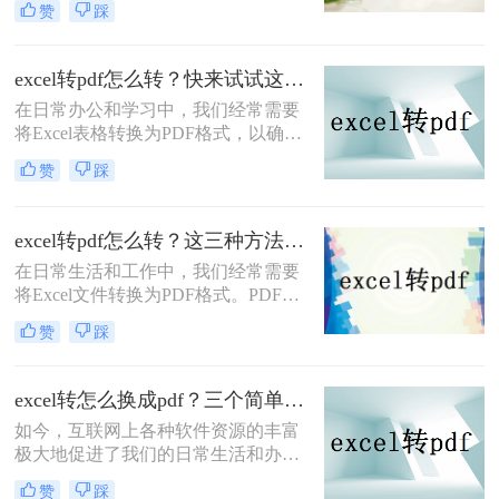
赞
踩
的数据处理和分析功能，使得转换后
的数据更容易进行编辑和计算。但
是，由于PDF文件的特殊性质，直接
excel转pdf怎么转？快来试试这3种方法！
转换可能并不总是那么简单。那么
在日常办公和学习中，我们经常需要
PDF转excel怎么转呢？本文将介绍几
将Excel表格转换为PDF格式，以确保
种简单高效的PDF转Excel的方法，帮
数据的稳定性和可读性。那么excel转
助您轻松完成文件转换。
赞
踩
pdf怎么转呢？本文将介绍三种将
Excel转PDF的方法，帮助您轻松完成
转换。
excel转pdf怎么转？这三种方法很好用！
在日常生活和工作中，我们经常需要
将Excel文件转换为PDF格式。PDF格
式的文件具有跨平台、跨设备的特
赞
踩
点，能够确保文档在不同环境下的一
致性和完整性。那么excel转pdf怎么转
呢？本文将为您介绍三种简单易行的
excel转怎么换成pdf？三个简单的转换方法安利给你们
Excel转PDF方法。
如今，互联网上各种软件资源的丰富
极大地促进了我们的日常生活和办
公。在过去，为了实现一个小的需
赞
踩