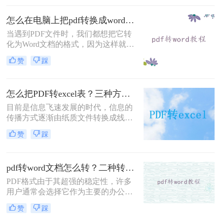
个PDF呢？本文将为您介绍二种拆分
PDF的方法，帮助您轻松完成这项任
怎么在电脑上把pdf转换成word？转转大师在线转换就能解决！
务。
当遇到PDF文件时，我们都想把它转
化为Word文档的格式，因为这样就能
编辑PDF文件了。那么你知道怎么在
赞
踩
电脑上把pdf转换成word吗？说到格式
转换，大家了解的有多少呢？今天我
们就来看看是怎么将pdf转word的，下
怎么把PDF转excel表？三种方法帮你解决！
次遇到这种问题就不用担心了。
目前是信息飞速发展的时代，信息的
传播方式逐渐由纸质文件转换成线上
电子文件，这确实是科技的进步，但
赞
踩
是同样带来了许多的问题。很多小伙
伴经常会遇见文件的格式转换问题，
在我们的日常生活中经常会遇见pdf文
pdf转word文档怎么转？二种转换方法了解一下！
件。它是不可编辑的，很多小伙伴就
比较好奇，怎么把PDF转excel表呢？
PDF格式由于其超强的稳定性，许多
下面就由小编来为大家介绍三个将pdf
用户通常会选择它作为主要的办公文
转成excel的小妙招，一起来看看吧！
件。然而，在一些特殊的时刻，优势
赞
踩
会逐渐转化为缺点。例如，如果你想