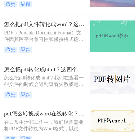
和跨平台的可读性。然而，在某些情
赞
踩
况下，我们可能需要将PDF文件转换
为可编辑的Word文档，以便于对文件
进行修改和编辑。本文将介绍一种免
怎么把pdf文件转化成word？这三个方法让你快速操作！
费且简便的方法，帮助你在电脑怎么
PDF（Portable Document Format）文
把PDF转化成word。
件因其跨平台兼容性和保持格式稳定
性的特点，广泛应用于各个领域。然
赞
踩
而，当我们需要对PDF内容进行编辑
或修改时，就需要将其转化为Word文
档。那么怎么把pdf文件转化成word
怎么把pdf转化成html？这四个转HTML方法分享给你！
呢？下面将介绍三种常用的方法，帮
怎么把pdf转化成html？​我们在查看一
助您轻松实现PDF到Word的转换。
些文件的时候会遇到查看失败或是无
法打开的情况，发送的时候也可能会
赞
踩
出现这样或那样的问题，其实我们可
以将PDF文件转换成HTML格式，在
该格式下文件打开和加载的速度很
pdf怎么转换成word在线转化？这个转换方法了解一下！
快，而且能不受到软件的制约，直接
在日常生活和工作中，我们经常需要
在网页上就能查看，与此同时还能方
将PDF文件转换为Word格式，以便更
便文件的共享访问，只需一个链接就
好地编辑、修改和使用其中的内容。
能实现查看,下面我们就来分享四个