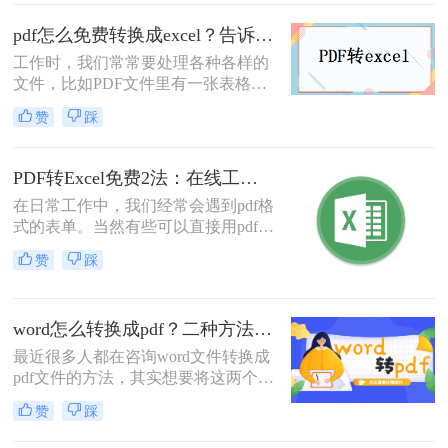
学习PDF文件的一些内容，你需要把
它们转换成Word来复制它们。那么，
pdf怎么免费转换成excel？告诉你二个简单的方法！
pdf转word文档怎么转呢？这里分享二
工作时，我们常常要处理各种各样的
个简单的操作方法。让我们来看看。
文件，比如PDF文件里有一张表格，
怎么把它提取到Excel中呢？还是说直
赞
踩
接pdf转换成excel？告诉你二个简单的
方法，轻轻松松就能搞定，还不知道
的朋友一起来学习吧。下面来分享下
PDF转Excel免费2法：在线工具和桌面软件的识别精度对比！
pdf怎么免费转换成excel！
在日常工作中，我们经常会遇到pdf格
式的表单。当然有些可以直接用pdf编
辑，但是编辑起来很不灵活。如果是
赞
踩
pdf的扫描版本，则不能直接编辑。所
以我们需要把PDF格式转换成EXCEL
格式，但是在PDF中不能像EXCEL一
word怎么转换成pdf？二种方法轻松转换！
样操作，所以需要把PDF格式转换成
EXCEL格式。如果我们能把pdf转换
最近很多人都在咨询word文件转换成
成excel，编辑起来会非常灵活！
pdf文件的方法，其实想要将这两个文
档进行转换，并没有大家想象的那么
赞
踩
难，只要选择转转大师PDF转换器就
能轻松完成转换。那么word怎么转换