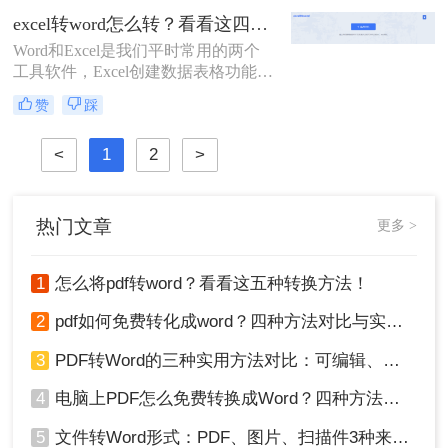
成pdf？这样转换就OK。
excel转word怎么转？看看这四种简单有效的方法！
Word和Excel是我们平时常用的两个
工具软件，Excel创建数据表格功能比
较强大，有时需要把Excel创建数据表
赞
踩
格放到Word里面用，那么excel转word
怎么转呢？下面是我平时使用过程中
<
1
2
>
用的两种方法，现在介绍给大家，希
望对大家有所帮助。
热门文章
更多 >
1
怎么将pdf转word？看看这五种转换方法！
2
pdf如何免费转化成word？四种方法对比与实操指南（附详细表格）
3
PDF转Word的三种实用方法对比：可编辑、保格式、避风险！
4
电脑上PDF怎么免费转换成Word？四种方法对比与实操指南（附详细表格）!
5
文件转Word形式：PDF、图片、扫描件3种来源分别怎么处理！