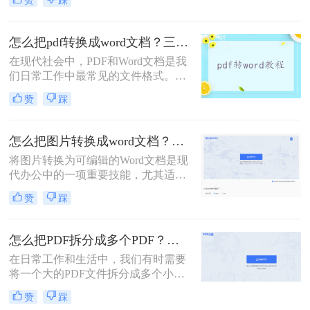
赞
踩
然而，许多人在进行PDF转Word操作
PDF转HTML的转换方法吧！
时，会遇到格式错乱、排版不整齐等
问题。那么pdf怎么转换成word在线转
怎么把pdf转换成word文档？三种方法供你选择！
化呢？本文将为您介绍一种简单易用
在现代社会中，PDF和Word文档是我
的在线转换方法，帮助您快速将PDF
们日常工作中最常见的文件格式。然
转换成Word格式。
而，有时候我们会遇到一个问题，即
赞
踩
需要将一个PDF文件转换成Word文
档，以便于编辑、复制或修改其中的
内容。那么，怎么把pdf转换成word文
怎么把图片转换成word文档？梳理3种主流转换方法！
档呢？下面我将为您详细介绍几种实
将图片转换为可编辑的Word文档是现
用的方法。
代办公中的一项重要技能，尤其适用
于处理扫描件、截图或照片中的文字
赞
踩
内容。那么怎么把图片转换成word文
档呢？本文系统梳理3种主流转换方
法，助您精准选择最佳方案。
怎么把PDF拆分成多个PDF？分享转转大师二个拆分方法！
在日常工作和生活中，我们有时需要
将一个大的PDF文件拆分成多个小的
PDF文件，以便更好地组织、管理和
赞
踩
分享内容。那么怎么把PDF拆分成多