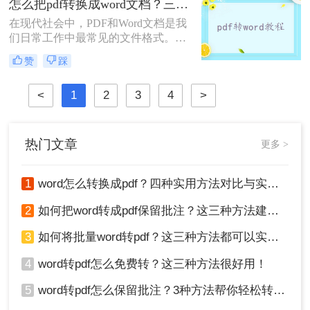
怎么把pdf转换成word文档？三种方法供你选择！
在现代社会中，PDF和Word文档是我
们日常工作中最常见的文件格式。然
而，有时候我们会遇到一个问题，即
赞
踩
需要将一个PDF文件转换成Word文
档，以便于编辑、复制或修改其中的
<
1
2
3
4
>
内容。那么，怎么把pdf转换成word文
档呢？下面我将为您详细介绍几种实
用的方法。
热门文章
更多 >
1
word怎么转换成pdf？四种实用方法对比与实操指南（附详细表格）！
2
如何把word转成pdf保留批注？这三种方法建议收藏！
3
如何将批量word转pdf？这三种方法都可以实现批量转换
4
word转pdf怎么免费转？这三种方法很好用！
5
word转pdf怎么保留批注？3种方法帮你轻松转换！