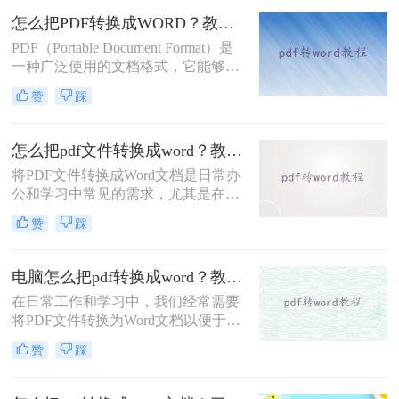
地；而Word文档则以其强大的编辑和
怎么把PDF转换成WORD？教你4个方法！
排版功能，在办公文档制作领域发挥
PDF（Portable Document Format）是
着不可或缺的作用。因此，将PDF文
一种广泛使用的文档格式，它能够跨
件转换为Word文档，以满足不同的办
平台保持文档的格式不变。然而，在
公需求，成为了许多职场人士的必备
赞
踩
编辑PDF文档时，许多人倾向于将其
技能。
转换为Word文档（.doc或.docx），因
为Word提供了更多编辑功能。那么怎
怎么把pdf文件转换成word？教你几种轻松转换pdf格式方法！
么把PDF转换成WORD呢？以下是四
将PDF文件转换成Word文档是日常办
种将PDF转换为Word文档的方法，适
公和学习中常见的需求，尤其是在需
用于不同场景和技能水平。
要编辑或修改PDF内容时。那么怎么
赞
踩
把pdf文件转换成word呢？以下将详细
介绍几种常用的转换方法，帮助您轻
松实现PDF到Word的转换。
电脑怎么把pdf转换成word？教你4种简单方法！
在日常工作和学习中，我们经常需要
将PDF文件转换为Word文档以便于编
辑和修改。那么电脑怎么把pdf转换成
赞
踩
word呢？下是一些常用的方法，帮助
你在电脑上实现PDF到Word的转换。