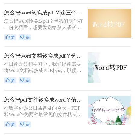
辑或修改PDF文件中的内容时，将其
转换为Word文档（如.docx格式）就变
怎么把word转换成pdf？这三个方法让你办公更高效！
得尤为重要。那么怎么把pdf文件转换
怎么把word转换成pdf？当我们制作好
成word文件呢？下面，我将详细介绍
一份文档后，想要发送给别人或者是
几种将PDF文件转换成Word文件的方
给对方阅读，往往会转换成PDF的格
法。
赞
踩
式发送，因为PDF的文件不易修改，
里面的内容无法直接改动，所以很多
人会将word转pdf，那么你知道怎么
怎么把word文档转换成pdf？分享4个方法超级实用！
word转pdf吗？下面一起看看吧。
在日常办公和学习中，我们经常需要
将Word文档转换成PDF格式，以便在
不同设备、不同操作系统上保持一致
赞
踩
的显示效果，同时防止内容被随意修
改。那么怎么把word文档转换成pdf
呢？本文将介绍四种高效的方法，帮
怎么把pdf文件转换成word？值得收藏的二种转换方法！
助您轻松完成Word文档到PDF的转
在数字化办公日益普及的今天，PDF
换。
和Word作为两种最常见的文件格式，
各自有着独特的应用场景。PDF文件
赞
踩
以其高度的兼容性和稳定性，在电子
文档分享和阅读方面占据了一席之