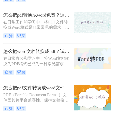
被广泛使用。然而，当我们需要对
PDF文档进行编辑、修改或提取内容
时，便需要将其转换为Word（DOC或
怎么把pdf转换成word免费？这3个方法可以一试！
DOCX）格式。那么怎么把PDF转换
在日常工作和学习中，将PDF文件转
成WORD呢？下面，我将详细介绍几
换成Word格式是非常常见的需求，尤
种将PDF转换成Word文档的方法。
其是在需要编辑和修改文档内容时。
赞
踩
那么怎么把pdf转换成word免费呢？本
文将介绍三种免费且高效的方法，帮
助您轻松完成PDF到Word的转换。
怎么把word文档转换成pdf？试试这4种实用方法！
在日常办公和学习中，将Word文档转
换为PDF格式已成为一种常见需求。
PDF（Portable Document Format）因
赞
踩
其跨平台兼容性、保持文档格式不变
以及不易被篡改的特性而广受欢迎。
那么怎么把word文档转换成pdf呢？本
怎么把pdf文件转换成word文件？这3种转换方法很简单！
文将介绍几种将Word文档转换成PDF
PDF（Portable Document Format）文
的方法，帮助您轻松完成这一任务。
件因其跨平台兼容性、保持文档格式
不变等优点，在日常生活和工作中得
赞
踩
到了广泛应用。然而，当我们需要编