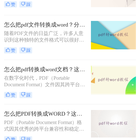
后，您可以使用pdf软件而不是word打
赞
踩
开它。此外，当您向其他人发送word
文件时，您也可以以此格式发送，以
防止被篡改。那么如何将怎么把word
怎么把pdf文件转换成word？分享一种简单方法~
文档转换成pdf呢？下面就来给大家具
随着PDF文件的日益广泛，许多人意
体讲讲。
识到这种独特的文件格式可以很好地
保护里面的数据和数据，但当需要修
赞
踩
改时却很难下手。想要修改PDF文
件，最好的方法就是将pdf文件转换成
word，在Word文档上面修改，那么怎
怎么把pdf转换成word文档？这四种转换方法快来看！
么把pdf文件转换成word呢？下面一起
在数字化时代，PDF（Portable
看看这个方法吧。
Document Format）文件因其跨平台兼
容性和保护文档内容不被轻易修改的
赞
踩
特性而广受欢迎。然而，在某些情况
下，我们可能需要将PDF文件转换为
Word文档（.docx或.doc），以便进行
怎么把PDF转换成WORD？这三种转换方法快来看！
编辑、修改或格式调整。那么怎么把
PDF（Portable Document Format）格
pdf转换成word文档呢？本文将详细介
式因其优秀的跨平台兼容性和稳定的
绍几种将PDF转换成Word文档的方
文档展示效果，在日常生活和工作中
法，帮助您轻松完成这一任务。
赞
踩