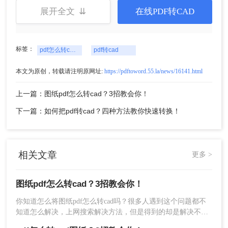
展开全文 ⇊
在线PDF转CAD
标签：
pdf怎么转cad图纸
pdf转cad
本文为原创，转载请注明原网址:
https://pdftoword.55.la/news/16141.html
上一篇：图纸pdf怎么转cad？3招教会你！
3、文件上传之后点击“开始转换”然后等待即可。
下一篇：如何把pdf转cad？四种方法教你快速转换！
相关文章
更多 >
图纸pdf怎么转cad？3招教会你！
4、如果需要设置一些转换条件，比如说输出的格
你知道怎么将图纸pdf怎么转cad吗？很多人遇到这个问题都不
式、对页码有要求、生成方式以及CAD版本，那么
知道怎么解决，上网搜索解决方法，但是得到的却是解决不了
可以在转换之前设置一下。
的，那这时候该怎么办呢？只要我们找对工具，图纸pdf转cad