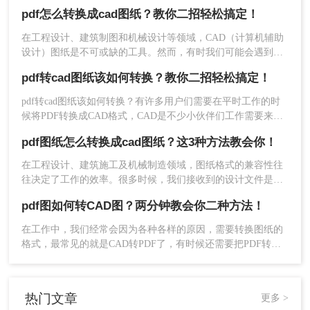
和修改，还能更好地与CAD软件兼容。那么pdf图纸怎么转换为
的转换和更多的编辑功能，但需要安装相应的软件
pdf怎么转换成cad图纸？教你二招轻松搞定！
cad呢？本文将介绍三种有效的PDF转CAD的方法。
和插件。而在线转换工具则可以随时随地进行转
​在工程设计、建筑制图和机械设计等领域，CAD（计算机辅助
换，但可能受到文件大小和格式的限制，并且需要
设计）图纸是不可或缺的工具。然而，有时我们可能会遇到一
注意隐私和安全问题。
些以PDF格式提供的图纸，这些图纸无法直接在CAD软件中进
pdf转cad图纸该如何转换？教你二招轻松搞定！
综上所述，将PDF文件转换为CAD图纸的方法有多
行编辑和修改。因此，了解PDF怎么转换成CAD图纸变得尤为
种，可以根据实际情况选择合适的方法进行转换。
重要。本文将为您详细介绍几种常用的PDF转CAD的方法。
pdf转cad图纸该如何转换？有许多用户们需要在平时工作的时
同时还需要注意文件的格式兼容和排版美观等问
候将PDF转换成CAD格式，CAD是不少小伙伴们工作需要来使
题。希望本文能够对您有所启发和帮助！
用的，但是刚接触这方面的朋友们对此不是很了解，那么接下
pdf图纸怎么转换成cad图纸？这3种方法教会你！
来就由小编给大家提供二种简单的方法，帮助各位快速进行转
换，这些方法都非常的方便好用，有需要的话一定不能错过
在工程设计、建筑施工及机械制造领域，图纸格式的兼容性往
了。
往决定了工作的效率。很多时候，我们接收到的设计文件是
PDF格式，这种格式虽然便于查看和传输，但缺乏编辑性。当
pdf图如何转CAD图？两分钟教会你二种方法！
我们需要对图纸进行修改、测量或导入到专业设备（如RTK）
时，就必须解决“pdf图纸怎么转换成cad图纸”这一核心难题。
在工作中，我们经常会因为各种各样的原因，需要转换图纸的
格式，最常见的就是CAD转PDF了，有时候还需要把PDF转成
CAD！更加头疼了！那么pdf图如何转CAD图呢？今天小编就来
给大家分享二种简单又好用的方法，希望对大家有所帮助！
热门文章
更多 >