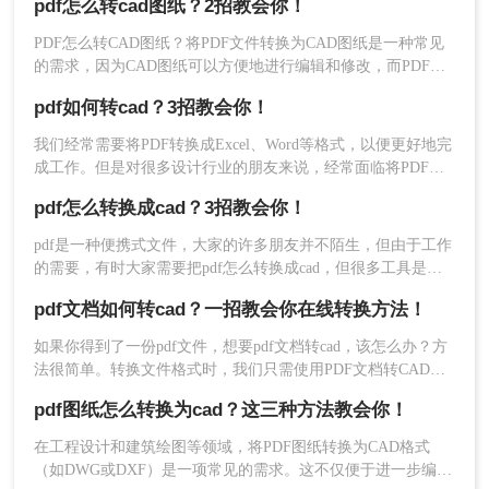
pdf怎么转cad图纸？2招教会你！
图纸就好办多了，网上有很多转换工具，但是鱼目混珠，很多
人都分辨不出来那些能用，那些不能用，下面就给大家推荐一
PDF怎么转CAD图纸？将PDF文件转换为CAD图纸是一种常见
款转转大师，相信会帮到你的。
的需求，因为CAD图纸可以方便地进行编辑和修改，而PDF文
件则可以在不同的设备和平台上进行查看和共享。本文将详细
pdf如何转cad？3招教会你！
介绍将PDF文件转换为CAD图纸的方法，包括使用专业的CAD
软件和在线转换工具等，并比较它们的优缺点。
我们经常需要将PDF转换成Excel、Word等格式，以便更好地完
成工作。但是对很多设计行业的朋友来说，经常面临将PDF文
件转换成CAD图纸的问题。CAD广泛用于工业制造的数字化设
pdf怎么转换成cad？3招教会你！
计，比起PDF，CAD图纸更适合进行制造和设计。 那么我们
pdf如何转cad呢？下面就推荐给大家几个能将PDF轻松转换
5、转换成功后，点击下载就可以得到你想要的CAD
pdf是一种便携式文件，大家的许多朋友并不陌生，但由于工作
CAD图纸的方法。
的需要，有时大家需要把pdf怎么转换成cad，但很多工具是收
文件了。
费的，今天小编教你如何免费pdf转cad，需要朋友可以跟着尝
需要注意的是，使用在线转换工具进行转换时，需
pdf文档如何转cad？一招教会你在线转换方法！
试一下哦。
要注意文件的隐私和安全问题。不要将敏感信息泄
如果你得到了一份pdf文件，想要pdf文档转cad，该怎么办？方
露给未知的网站或应用程序。此外，不同的在线转
法很简单。转换文件格式时，我们只需使用PDF文档转CAD图
换工具具有不同的操作方法和功能特点，需要根据
纸工具。小编将与大家分享一种简单易用pdf文档如何转cad方
实际情况选择合适的工具进行转换。
pdf图纸怎么转换为cad？这三种方法教会你！
法，希望对大家有所帮助！
三、比较优缺点
在工程设计和建筑绘图等领域，将PDF图纸转换为CAD格式
使用专业的CAD软件和使用在线转换工具进行转换
（如DWG或DXF）是一项常见的需求。这不仅便于进一步编辑
各有优缺点。专业的CAD软件通常可以提供更精确