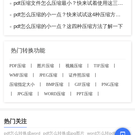
pdf压缩文件怎么压缩最小？快来试着使用这三种压缩方法！
●
pdf怎么压缩的小一点？快来试试这4种压缩方法！
●
pdf怎么压缩的小一点？这四种压缩方法了解一下
●
热门转换功能
PDF压缩
丨
图片压缩
丨
视频压缩
丨
TIF压缩
丨
WMF压缩
丨
JPEG压缩
丨
证件照压缩
丨
压缩指定大小
丨
BMP压缩
丨
GIF压缩
丨
PNG压缩
丨
JPG压缩
丨
WORD压缩
丨
PPT压缩
丨
热门关注
pdf怎么转换成word
pdf怎么转换成jpg图片
word怎么转pdf