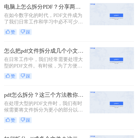
或更多的小文件。那么怎么把pdf拆分
电脑上怎么拆分PDF？分享两个轻松拆分免费方法！
成两个文件​呢？以下是将PDF文件拆
在如今数字化的时代，PDF文件成为
分成两个文件的方法。
了我们日常工作和学习中必不可少的
一种类型。有时，我们需要将一个大
赞
踩
型的PDF文件拆分为多个小文件，以
便更好地管理和处理。那么，电脑上
怎么拆分PDF呢？在本文中，我将为
怎么把pdf文件拆分成几个小文件？介绍二种常用拆分方法！
大家介绍几种常见的方法，帮助你轻
在日常工作中，我们经常需要处理大
松解决这一问题。
型的PDF文件。有时候，为了方便阅
读、编辑或打印，我们需要将这些大
赞
踩
型文件拆分为更小的部分。PDF文件
的拆分并不是一项复杂的任务，但不
同的方法适用于不同的情况。那么怎
pdf怎么拆分？这三个方法教你轻松完成拆分！
么把pdf文件拆分成几个小文件呢？本
在处理大型的PDF文件时，我们有时
文将详细介绍二种常用的PDF拆分方
候需要将文件拆分为更小的部分以便
法。
于管理和阅读。PDF拆分并不是一项
赞
踩
复杂的任务，但不同的方法适用于不
同的情况。那么pdf怎么拆分呢？本文
将介绍三种常用的PDF拆分方法。