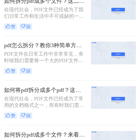
如何拆分pdf成多个文件？这二个免费的方法简单又靠谱!
在现代社会，PDF文件已经成为了我
们日常工作和生活中不可或缺的一部
分。无论是工作中需要对PDF进行编
赞
踩
辑，还是个人需要将PDF文件分割为
多个独立文件，我们都需要掌握一些
技巧和方法。那么如何拆分pdf成多个
pdf怎么拆分？教你3种简单方法！
文件呢？本文将从头到尾详细介绍如
PDF文件在日常工作中非常常见，有
何快速拆分PDF文件为多个独立文
时候我们需要将一个大的PDF文件拆
件，帮助您高效完成操作。
分成较小的、更易于管理的部分。本
赞
踩
文将介绍三种pdf怎么拆分的方法来拆
分PDF文件，帮助您轻松实现这一需
求。
如何将pdf拆分成多个pdf？这个方法不能不知道！
在现代社会，PDF文件已经成为了常
用的文档格式之一，而有时我们需要
将一个大的PDF文件拆分成多个小的
赞
踩
PDF文件，以便于管理和分享。今天
我将为大家介绍一种如何将pdf拆分成
多个pdf方法，让您在几分钟内就能完
如何拆分pdf成多个文件？来看看这3个pdf拆分方法！
成拆分任务。