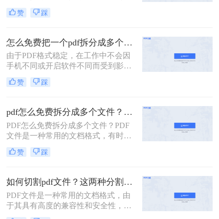
或文件独立保存，方便使用和管理。
赞
踩
下面介绍几种pdf文件太大如何拆分的
方法。
怎么免费把一个pdf拆分成多个？两种方法轻松搞定！
由于PDF格式稳定，在工作中不会因
手机不同或开启软件不同而受到影
响，因此我们经常使用PDF来传输文
赞
踩
件。但是，经常会遇到一种情况，需
要发送给他人的内容只是文件中的一
部分内容，有些内容并不方便给他人
pdf怎么免费拆分成多个文件？教你两种方法轻松搞定！
看。因此，此时最好的办法就是把它
PDF怎么免费拆分成多个文件？PDF
拆分。所以，怎么免费把一个pdf拆分
文件是一种常用的文档格式，有时候
成多个呢?以下是二种有用的PDF拆分
我们需要将其拆分成多个文件以便于
方法，一起来看看吧。
赞
踩
处理或保存。下面介绍几种免费拆分
PDF文件的方法。
如何切割pdf文件？这两种分割方法简单有效！
PDF文件是一种常用的文档格式，由
于其具有高度的兼容性和安全性，被
广泛用于电子文档的发布和传输。然