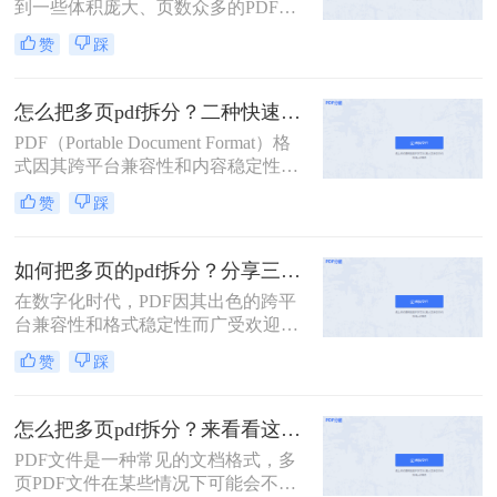
到一些体积庞大、页数众多的PDF文
件。这些文件虽然方便了信息的整合
赞
踩
和传递，但在某些情况下，我们可能
需要将它们拆分成较小的部分，以便
更好地管理、分享或打印。本文将为
怎么把多页pdf拆分？二种快速有效的方法分享给大家！
您介绍怎么把一个大的pdf拆分，帮助
PDF（Portable Document Format）格
您轻松应对这一挑战。
式因其跨平台兼容性和内容稳定性而
广受欢迎，广泛应用于办公、学习及
赞
踩
日常生活等多个领域。然而，当面对
多页PDF文件时，我们有时需要将其
拆分成单个或多个较小的PDF文件，
如何把多页的pdf拆分？分享三种页面拆分方法！
以满足不同的需求。那么怎么把多页
在数字化时代，PDF因其出色的跨平
pdf拆分呢？本文将为您详细介绍多页
台兼容性和格式稳定性而广受欢迎。
PDF拆分的方法与步骤，帮助您轻松
然而，当我们面对一个包含多页内容
完成这一任务。
赞
踩
的PDF文件时，有时需要将其拆分为
多个独立的PDF文件，以便更好地管
理、分享或打印。那么如何把多页的
怎么把多页pdf拆分？来看看这三个pdf拆分方法！
pdf拆分呢？本文将为您介绍三种拆分
PDF文件是一种常见的文档格式，多
多页PDF的实用方法，帮助您轻松应
页PDF文件在某些情况下可能会不够
对这一需求。