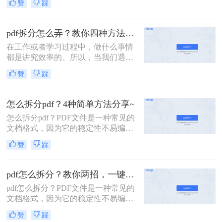
赞
踩
而，有时候我们需要对PDF文件进行
切割，以便于存储或传输。下面将介
绍二种切割PDF文件的方法。
pdf拆分怎么弄？教你四种方法轻松搞定！
在工作或者学习过程中，做什么事情
都是讲究效率的。所以，当我们遇到
内容又多篇幅又长的PDF文件时，根
赞
踩
本来不及花太多时间去仔细阅读，这
个时候我们就应该把PDF文件拆分成
多个文件以便我们快速查阅。那么有
怎么拆分pdf？4种简单方法分享~
没有更加简便高效的方法可以让我们
怎么拆分pdf？PDF文件是一种常见的
实现这一操作呢？今天我就推荐三个
文档格式，因为它的稳定性不易编辑
实用的方法来教你pdf拆分怎么弄，让
修改，是很多职场人共享文档的首选
你快速提高文件处理效率。
赞
踩
格式。有时候我们碰到那种内容又多
篇幅又长的PDF文件时，将文件拆分
成多个文件是一个不错的办法，下面
pdf怎么拆分？教你两招，一键快速拆分！
就给大家分享几招！
pdf怎么拆分？PDF文件是一种常见的
文档格式，因为它的稳定性不易编辑
修改，是很多职场人共享文档的首选
赞
踩
格式。有时候我们碰到那种内容又多