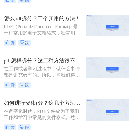
赞
踩
就可以使用PDF拆分功能，将整个
PDF文档按照工作需要拆分成多个pdf
文档，方便工作中文档的传输处理和
怎么pdf拆分？三个实用的方法！
重要内容的查找。下面我们就将介绍
PDF（Portable Document Format）是
怎么把pdf拆分成多个文档方法，希望
一种常用的电子文档格式，经常用于
能给读者的工作带来方便。
展示和分享文件。然而，有时我们可
赞
踩
能需要将一个较大的PDF文件拆分成
多个小文件，以便更方便地管理和使
用。下面将介绍三种简便的方法，帮
pdf怎样拆分？这二种方法很不错！
助你轻松完成怎么pdf拆分问题。
在工作或者学习过程中，做什么事情
都是讲究效率的。所以，当我们遇到
内容又多篇幅又长的PDF文件时，根
赞
踩
本来不及花太多时间去仔细阅读，这
个时候我们就应该把PDF文件拆分成
多个文件以便我们快速查阅。那么有
如何进行pdf拆分？这几个方法教你轻松完成拆分！
没有更加简便高效的方法可以让我们
在数字化时代，PDF文件成为了我们
实现这一操作呢？今天我就推荐三个
工作和学习中常见的文件格式。然
实用的方法来教你pdf怎样拆分，让你
而，有时我们可能需要将一个较大的
快速提高文件处理效率。
赞
踩
PDF文件拆分成多个小文件，以便更