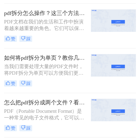
好地管理和共享。那么如何进行PDF
拆分呢？本文将为大家介绍几种轻松
pdf拆分怎么操作？这三个方法教你轻松完成拆分！
快捷地进行PDF拆分的方法，让您轻
PDF文档在我们的生活和工作中扮演
松应对各种需求。
着越来越重要的角色。它们可以保存
文本、图像和格式，并且非常便于分
赞
踩
享和打印。然而，当我们需要对PDF
进行编辑时，有时会遇到一个问题：
pdf拆分怎么操作？本文将为您详细介
如何将pdf拆分为单页？教你几招快速实现pdf拆分！
绍几种常用的实现PDF拆分的方法。
当我们需要处理大量的PDF文件时，
将PDF拆分为单页可以方便我们更好
地管理和编辑每个页面。那么如何将
赞
踩
pdf拆分为单页呢？以下是几种将PDF
拆分为单页的方法：
怎么把pdf拆分成两个文件？看看这二种拆分方法！
PDF（Portable Document Format）是
一种常见的电子文件格式，它可以在
不同的操作系统、设备和应用程序上
赞
踩
一致地呈现文档。有时候，我们可能
需要将一个大的PDF文件拆分成两个