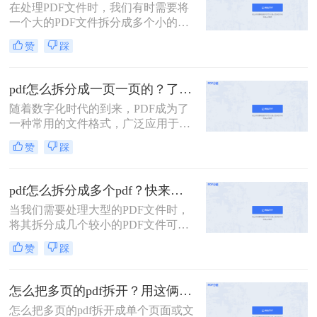
在处理PDF文件时，我们有时需要将
一个大的PDF文件拆分成多个小的
PDF文件。这通常是因为单个PDF文
赞
踩
件过大，不方便阅读、传输或存储。
下面，我们将介绍几种如何拆分pdf成
多个文件的方法。
pdf怎么拆分成一页一页的？了解这三招就够了！
随着数字化时代的到来，PDF成为了
一种常用的文件格式，广泛应用于各
行各业。有时候，我们可能需要将一
赞
踩
个较大的PDF文件拆分成一页一页的
文件，以便于阅读和管理。本文将为
您介绍几种pdf怎么拆分成一页一页的
pdf怎么拆分成多个pdf？快来试试这三个实用方法！
方法来帮助您完成这项任务。
当我们需要处理大型的PDF文件时，
将其拆分成几个较小的PDF文件可以
带来诸多便利。无论是因为文件过大
赞
踩
而不方便阅读、传输或存储，还是为
了更好地组织文件内容，拆分PDF都
是一项非常实用的技能。本文将详细
怎么把多页的pdf拆开？用这俩方法拆一拆！
介绍pdf怎么拆分成多个pdf方法，帮
怎么把多页的pdf拆开成单个页面或文
助您轻松应对各种情况。