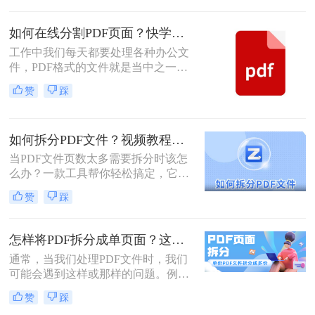
篇幅又长的PDF文件时，将文件拆分
成多个文件是一个不错的办法，下面
如何在线分割PDF页面？快学一学这个方法吧
就给大家分享几招！
工作中我们每天都要处理各种办公文
件，PDF格式的文件就是当中之一，
PDF文件兼容性不错，可以保证打印
赞
踩
或发送时打印或发送的格式不会发生
变化。在遇到有很多PDF页面的情况
下，还要把PDF中的某个页面单独提
如何拆分PDF文件？视频教程手把手教会你!
取出来，用哪种方法比较方便？当
然，也有方便的方法，比如借助专业
当PDF文件页数太多需要拆分时该怎
的PDF转换器来分割PDF文件
么办？一款工具帮你轻松搞定，它就
是转转大师PDF转换器。打开转转大
赞
踩
师PDF转换器，点击文件处理，选择
PDF分割，添加需要拆分的PDF文
件，设置分割方式，可以选择按页分
怎样将PDF拆分成单页面？这两种PDF拆分方法轻松搞定！
割，也可以选择自定义分割，点击开
通常，当我们处理PDF文件时，我们
始转换文件即可分割，最后前往文件
可能会遇到这样或那样的问题。例
保存位置，就可以看到分割后的文件
如，将PDF文件转换为其他格式文
了，有用的知识又增加了。
赞
踩
件，或压缩过大的PDF文件等。