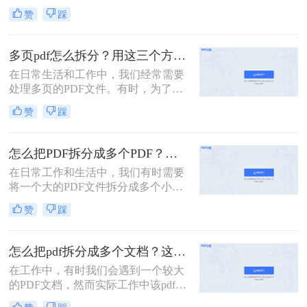
方便。如果你想要将多页PDF文件拆
赞
踩
分成单页PDF文件，那么怎么把多页
pdf拆分呢？本文将为你介绍几种简单
而实用的方法来实现这一目标。
多页pdf怎么拆分？用这三个方法拆一拆！
在日常生活和工作中，我们经常需要
处理多页的PDF文件。有时，为了方
便阅读、编辑或分享，我们需要将这
赞
踩
些多页PDF拆分成较小的部分。那
么，多页pdf怎么拆分呢？本文将为您
详细介绍几种实用的方法。
怎么把PDF拆分成多个PDF？分享转转大师二个拆分方法！
在日常工作和生活中，我们有时需要
将一个大的PDF文件拆分成多个小的
PDF文件，以便更好地组织、管理和
赞
踩
分享内容。那么怎么把PDF拆分成多
个PDF呢？本文将为您介绍二种拆分
PDF的方法，帮助您轻松完成这项任
怎么把pdf拆分成多个文档？这三招帮你搞定拆分！
务。
在工作中，有时我们会遇到一个较大
的PDF文档，然而实际工作中该pdf文
档的内容是分模块处理的。这时我们