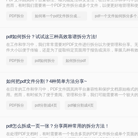
然而，有时我们需要将一个PDF文件拆分成多个文件，以便更好地管理和
两种常用的PDF拆分方法，帮助您轻松实现PDF文件的拆分。
PDF拆分
如何将一个pdf文件拆分成多个
pdf一
pdf如何拆分？试试这三种高效靠谱拆分方法!
在工作和学习中，我们常常需要对PDF文件进行拆分以方便管理和分享。
件大小以便于传输，还是为了提取特定页面用于报告或演示，掌握几种有效
都是非常有帮助的。那么pdf如何拆分呢？本文将介绍三种简单且实用的方法
PDF拆分
pdf如何拆分
如何拆分pdf
件。
如何把pdf文件分割？4种简单方法分享~
在日常的工作和学习中，PDF文件因其跨平台兼容性和保护文档原始格式
用。然而，有时候为了便于查阅、管理和分享，我们可能需要将一个较大的
多个较小的文件。那么如何把pdf文件分割呢？以下是四种常用的PDF文件
PDF拆分
pdf分割成4页
pdf被分割成4页
方法都有其独特的优势和适用场景。
pdf怎么拆成一页一张？分享两种常用的拆分方法！
在处理PDF文档时，有时需要将一个包含多页的PDF文件拆分成单个页面的