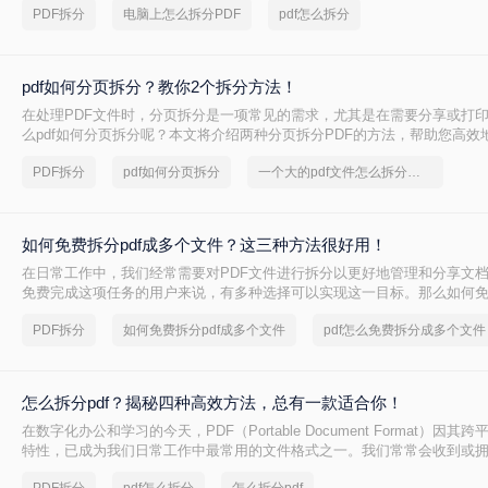
PDF拆分
电脑上怎么拆分PDF
pdf怎么拆分
pdf如何分页拆分？教你2个拆分方法！
在处理PDF文件时，分页拆分是一项常见的需求，尤其是在需要分享或打
么pdf如何分页拆分呢？本文将介绍两种分页拆分PDF的方法，帮助您高效
拆分任务。
PDF拆分
pdf如何分页拆分
一个大的pdf文件怎么拆分开成几个文件
如何免费拆分pdf成多个文件？这三种方法很好用！
在日常工作中，我们经常需要对PDF文件进行拆分以更好地管理和分享文
免费完成这项任务的用户来说，有多种选择可以实现这一目标。那么如何免费
个文件呢？本文将介绍三种无需付费即可使用的PDF拆分方法。
PDF拆分
如何免费拆分pdf成多个文件
pdf怎么免费拆分成多个文件
怎么拆分pdf？揭秘四种高效方法，总有一款适合你！
在数字化办公和学习的今天，PDF（Portable Document Format）因
特性，已成为我们日常工作中最常用的文件格式之一。我们常常会收到或
PDF文件，它可能是一本完整的电子书、一份合并的财务报表，或是一次