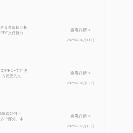
的问题。“拆分
内容又多篇幅又长
查看详情 >
PDF文件拆分成
实现这一操作呢？
2025年04月11日
效率。
要对PDF文件进
查看详情 >
，方便您的文档
2025年04月02日
知道该如何下
查看详情 >
成多个部分。本文
2025年02月13日