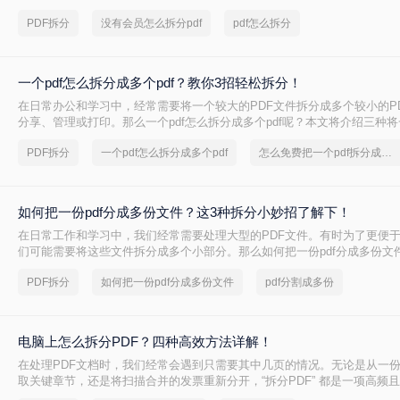
绍两种无需会员权限即可拆分PDF的方法，帮助您轻松应对这一需求。
PDF拆分
没有会员怎么拆分pdf
pdf怎么拆分
一个pdf怎么拆分成多个pdf？教你3招轻松拆分！
在日常办公和学习中，经常需要将一个较大的PDF文件拆分成多个较小的P
分享、管理或打印。那么一个pdf怎么拆分成多个pdf呢？本文将介绍三种将
多个PDF文件的实用方法。
PDF拆分
一个pdf怎么拆分成多个pdf
怎么免费把一个pdf拆分成多个
如何把一份pdf分成多份文件？这3种拆分小妙招了解下！
在日常工作和学习中，我们经常需要处理大型的PDF文件。有时为了更便
们可能需要将这些文件拆分成多个小部分。那么如何把一份pdf分成多份文
绍三种高效的PDF文件拆分方法，帮助您轻松完成文件拆分任务。
PDF拆分
如何把一份pdf分成多份文件
pdf分割成多份
电脑上怎么拆分PDF？四种高效方法详解！
在处理PDF文档时，我们经常会遇到只需要其中几页的情况。无论是从一
取关键章节，还是将扫描合并的发票重新分开，“拆分PDF” 都是一项高频
其将整个文件发送给别人或打印所有页面，不如精准地提取所需部分，这