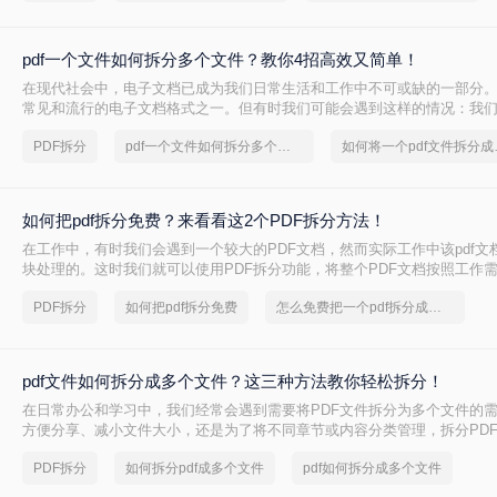
pdf一个文件如何拆分多个文件？教你4招高效又简单！
在现代社会中，电子文档已成为我们日常生活和工作中不可或缺的一部分。
常见和流行的电子文档格式之一。但有时我们可能会遇到这样的情况：我
的PDF文件拆分成多个小文件，以便更方便地阅读、共享或打印。 那么，p
PDF拆分
pdf一个文件如何拆分多个文件
如何将一
拆分多个文件呢？下面我将为您详细介绍几种简单有效的方法。
如何把pdf拆分免费？来看看这2个PDF拆分方法！
在工作中，有时我们会遇到一个较大的PDF文档，然而实际工作中该pdf文
块处理的。这时我们就可以使用PDF拆分功能，将整个PDF文档按照工作
pdf文档，方便工作中文档的传输处理和重要内容的查找。下面我们就将介绍
PDF拆分
如何把pdf拆分免费
怎么免费把一个pdf拆分成多个
免费方法，希望能给读者的工作带来方便。
pdf文件如何拆分成多个文件？这三种方法教你轻松拆分！
在日常办公和学习中，我们经常会遇到需要将PDF文件拆分为多个文件的
方便分享、减小文件大小，还是为了将不同章节或内容分类管理，拆分PD
有用的技能。那么PDF文件如何拆分成多个文件呢？本文将介绍三种常用
PDF拆分
如何拆分pdf成多个文件
pdf如何拆分成多个文件
松拆分PDF文件。