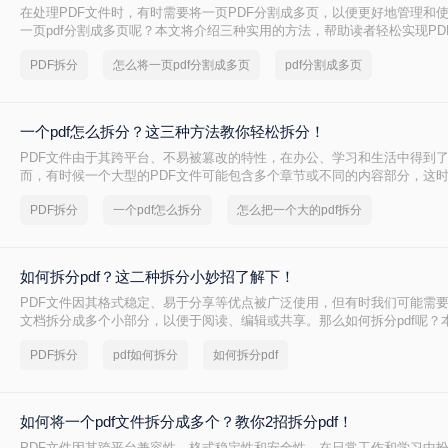
在处理PDF文件时，有时需要将一页PDF分割成多页，以便更好地管理和
一页pdf分割成多页呢？本文将介绍三种实用的方法，帮助读者轻松实现PD
PDF拆分
怎么将一页pdf分割成多页
pdf分割成多页
一个pdf怎么拆分？这三种方法教你轻松拆分！
PDF文件由于其跨平台、不易被篡改的特性，在办公、学习和生活中得到
而，有时候一个大型的PDF文件可能包含多个章节或不同的内容部分，这
拆分成多个小文件，以便更好地管理和使用。那么一个PDF怎么拆分呢？
PDF拆分
一个pdf怎么拆分
怎么把一个大的pdf拆分
分PDF文件的方法，帮助读者轻松实现PDF的拆分操作。
如何拆分pdf？这二种拆分小妙招了解下！
PDF文件因其格式稳定、易于分享等优点被广泛使用，但有时我们可能需要
文档拆分成多个小部分，以便于阅读、编辑或共享。那么如何拆分pdf呢？
简单实用的PDF拆分方法。
PDF拆分
pdf如何拆分
如何拆分pdf
如何将一个pdf文件拆分成多个？教你2招拆分pdf！
PDF文件因其跨平台兼容性、格式稳定性和安全性，在日常工作和学习中