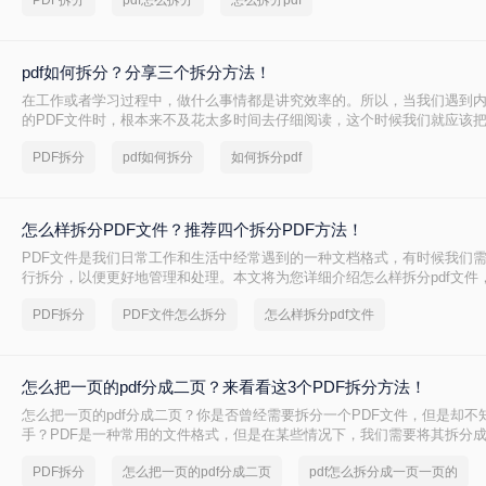
PDF拆分
pdf怎么拆分
怎么拆分pdf
此时，如何从中精准、快速地提取出我们需要的部分，就成了一个亟待解决
PDF”这项技能，因此变得至关重要。
pdf如何拆分？分享三个拆分方法！
在工作或者学习过程中，做什么事情都是讲究效率的。所以，当我们遇到
的PDF文件时，根本来不及花太多时间去仔细阅读，这个时候我们就应该把
多个文件以便我们快速查阅。那么有没有更加简便高效的方法可以让我们
PDF拆分
pdf如何拆分
如何拆分pdf
今天我就推荐三个实用的方法来教你pdf如何拆分，让你快速提高文件处理
怎么样拆分PDF文件？推荐四个拆分PDF方法！
PDF文件是我们日常工作和生活中经常遇到的一种文档格式，有时候我们需
行拆分，以便更好地管理和处理。本文将为您详细介绍怎么样拆分pdf文件
管理和使用。
PDF拆分
PDF文件怎么拆分
怎么样拆分pdf文件
怎么把一页的pdf分成二页？来看看这3个PDF拆分方法！
怎么把一页的pdf分成二页？你是否曾经需要拆分一个PDF文件，但是却不
手？PDF是一种常用的文件格式，但是在某些情况下，我们需要将其拆分
将介绍几种简单的方法，帮助你轻松拆分PDF文件。
PDF拆分
怎么把一页的pdf分成二页
pdf怎么拆分成一页一页的