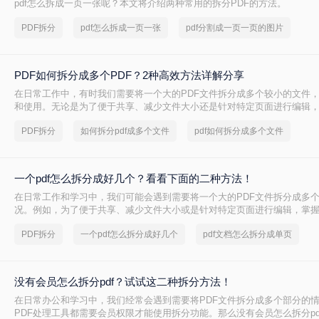
pdf怎么拆成一页一张呢？本文将介绍两种常用的拆分PDF的方法。
PDF拆分
pdf怎么拆成一页一张
pdf分割成一页一页的图片
PDF如何拆分成多个PDF？2种高效方法详解分享
在日常工作中，有时我们需要将一个大的PDF文件拆分成多个较小的文件
和使用。无论是为了便于共享、减少文件大小还是针对特定页面进行编辑，
巧都是非常有用的。那么PDF如何拆分成多个PDF呢？本文将介绍两种简单
PDF拆分
如何拆分pdf成多个文件
pdf如何拆分成多个文件
分方法。
一个pdf怎么拆分成好几个？看看下面的二种方法！
在日常工作和学习中，我们可能会遇到需要将一个大的PDF文件拆分成多
况。例如，为了便于共享、减少文件大小或是针对特定页面进行编辑，掌握
非常有用的。那么一个pdf怎么拆分成好几个呢？本文将详细介绍两种常见的
PDF拆分
一个pdf怎么拆分成好几个
pdf文档怎么拆分成单页
法。
没有会员怎么拆分pdf？试试这二种拆分方法！
在日常办公和学习中，我们经常会遇到需要将PDF文件拆分成多个部分的
PDF处理工具都需要会员权限才能使用拆分功能。那么没有会员怎么拆分pd