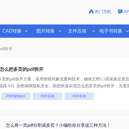
热门导航
A
CAD转换
图片转换
文件压缩
电子书转换
df拆开
怎么把多页的pdf拆开
页的pdf拆开
方案，采用智能对象流重构技术，确保文档1:1高保真还原
批量处理， 全链路 SSL 加密保障隐私安全。助您快速实现
怎么把多页的pdf拆开
，无需
：
PDF转Word
PDF压缩
PDF合并
怎么将一页pdf分割成多页？小编给你分享这三种方法！