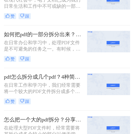
的方法，帮助你轻松拆分PDF文件。
日常生活和工作中不可或缺的一部
分。而PDF文件是最常见和流行的电
赞
踩
子文档格式之一。但有时我们可能会
遇到这样的情况：我们需要将一个大
型的PDF文件拆分成多个小文件，以
如何把pdf的一部分拆分出来？这3种分割方法很简单！
便更方便地阅读、共享或打印。 那
在日常办公和学习中，处理PDF文件
么，pdf一个文件如何拆分多个文件
是不可避免的任务之一。有时候，我
呢？下面我将为您详细介绍几种简单
们需要从一份PDF文件中提取出某一
有效的方法。
赞
踩
部分内容，以便与他人分享或用于其
他用途。那么如何把pdf的一部分拆分
出来呢？本文将介绍三种将PDF的一
pdf怎么拆分成几个pdf？4种简单方法分享~
部分拆分出来的方法。
在日常工作和学习中，我们经常需要
将一个较大的PDF文件拆分成多个较
小的PDF文件，以便于管理和分享。
赞
踩
那么pdf怎么拆分成几个pdf呢？以下
将详细介绍几种常用的PDF拆分方
法，帮助用户轻松完成拆分任务。
怎么把一个大的pdf拆分？分享三种分割文件的方法！
在处理大型PDF文件时，经常需要将