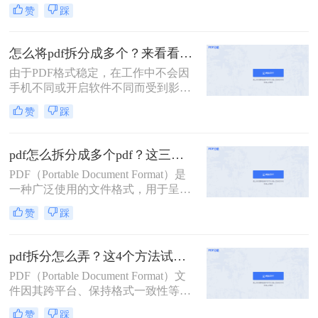
要，我们可能希望将一个较大的PDF
赞
踩
文件拆分成几个较小的部分。那么如
何将一个pdf拆成两部分呢？以下是一
些常用的方法，帮助您轻松实现将一
怎么将pdf拆分成多个？来看看这几个PDF拆分方法！
个PDF拆成两部分的目标。
由于PDF格式稳定，在工作中不会因
手机不同或开启软件不同而受到影
响，因此我们经常使用PDF来传输文
赞
踩
件。但是，经常会遇到一种情况，需
要发送给他人的内容只是文件中的一
部分内容，有些内容并不方便给他人
pdf怎么拆分成多个pdf？这三种方法教你轻松拆分！
看。因此，此时最好的办法就是把它
PDF（Portable Document Format）是
拆分。所以，怎么将pdf拆分成多个
一种广泛使用的文件格式，用于呈现
呢？以下是3种有用的PDF拆分方法，
文档，因为它可以保持原始文档的格
一起来看看吧。
赞
踩
式和布局，不受操作系统、软件或硬
件的影响。然而，有时我们可能需要
将一个大型PDF文件拆分成多个较小
pdf拆分怎么弄？这4个方法试试看吧！
的PDF文件，以便于传输、编辑或阅
PDF（Portable Document Format）文
读。那么pdf怎么拆分成多个pdf呢？
件因其跨平台、保持格式一致性等特
本文将介绍三种拆分PDF的方法，并
点，在办公和学习中得到了广泛应
提供一些实用技巧。
赞
踩