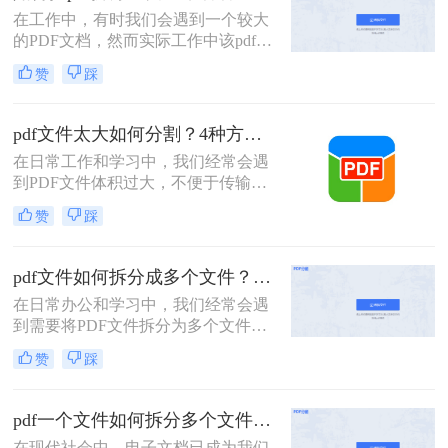
PDF文件。
在工作中，有时我们会遇到一个较大
的PDF文档，然而实际工作中该pdf文
档的内容是分模块处理的。这时我们
赞
踩
就可以使用PDF拆分功能，将整个
PDF文档按照工作需要拆分成多个pdf
文档，方便工作中文档的传输处理和
pdf文件太大如何分割？4种方法教你如何快速拆分！
重要内容的查找。下面我们就将介绍
在日常工作和学习中，我们经常会遇
如何把pdf拆分免费方法，希望能给读
到PDF文件体积过大，不便于传输或
者的工作带来方便。
管理的情况。此时，将PDF文件分割
赞
踩
成多个较小的文件就显得尤为重要。
那么pdf文件太大如何分割呢？以下将
详细介绍几种常用的PDF文件分割方
pdf文件如何拆分成多个文件？这三种方法教你轻松拆分！
法，帮助用户轻松应对大体积PDF文
在日常办公和学习中，我们经常会遇
件的处理难题。
到需要将PDF文件拆分为多个文件的
需求。无论是为了方便分享、减小文
赞
踩
件大小，还是为了将不同章节或内容
分类管理，拆分PDF文件是一项非常
有用的技能。那么PDF文件如何拆分
pdf一个文件如何拆分多个文件？教你4招高效又简单！
成多个文件呢？本文将介绍三种常用
在现代社会中，电子文档已成为我们