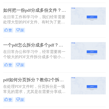
没有会员怎么拆分pdf呢？本文将介绍
两种无需会员权限即可拆分PDF的方
如何把一份pdf分成多份文件？这3种拆分小妙招了解下！
法，帮助您轻松应对这一需求。
在日常工作和学习中，我们经常需要
处理大型的PDF文件。有时为了更便
于查阅或分享，我们可能需要将这些
赞
踩
文件拆分成多个小部分。那么如何把
一份pdf分成多份文件呢？本文将介绍
三种高效的PDF文件拆分方法，帮助
一个pdf怎么拆分成多个pdf？教你3招轻松拆分！
您轻松完成文件拆分任务。
在日常办公和学习中，经常需要将一
个较大的PDF文件拆分成多个较小的
PDF文件，以便于分享、管理或打
赞
踩
印。那么一个pdf怎么拆分成多个pdf
呢？本文将介绍三种将一个PDF拆分
成多个PDF文件的实用方法。
pdf如何分页拆分？教你2个拆分方法！
在处理PDF文件时，分页拆分是一项
常见的需求，尤其是在需要分享或打
印部分页面时。那么pdf如何分页拆分
赞
踩
呢？本文将介绍两种分页拆分PDF的
方法，帮助您高效地完成PDF分页拆