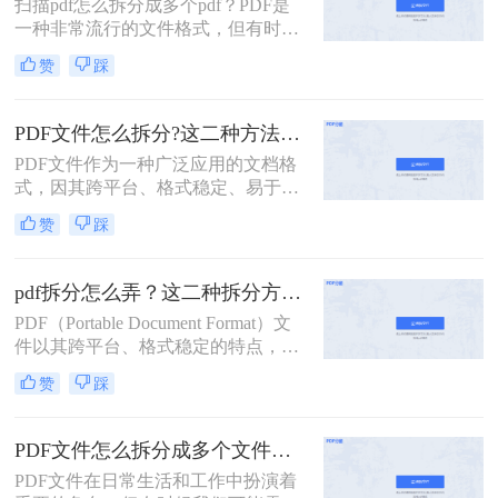
扫描pdf怎么拆分成多个pdf？PDF是
扫描的pdf怎么拆分方法，希望能给读
一种非常流行的文件格式，但有时候
者的工作带来方便。
我们需要将一个大的PDF文件拆分成
赞
踩
多个小的文件，以便于管理和分享。
本文将介绍一些拆分PDF文件的方
法。
PDF文件怎么拆分?这二种方法教你轻松拆分!
PDF文件作为一种广泛应用的文档格
式，因其跨平台、格式稳定、易于打
印等优点，在办公、学习等领域得到
赞
踩
了广泛的使用。然而，有时我们可能
需要对PDF文件进行拆分，以便更好
地管理和使用其中的内容。那么PDF
pdf拆分怎么弄？这二种拆分方法看看！
文件怎么拆分呢？本文将详细介绍
PDF（Portable Document Format）文
PDF文件拆分的方法和步骤，帮助读
件以其跨平台、格式稳定的特点，在
者轻松实现PDF文件的拆分操作。
办公、学习等领域得到了广泛应用。
赞
踩
然而，有时我们需要对PDF文件进行
拆分，以便更好地管理和使用其中的
内容。本文将详细介绍pdf拆分怎么弄
PDF文件怎么拆分成多个文件？看看这三种拆分方法！
的方法，帮助读者轻松完成这一操
PDF文件在日常生活和工作中扮演着
作。