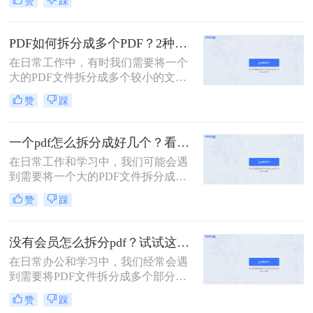
赞
踩
张呢？本文将介绍两种常用的拆分
PDF的方法。
PDF如何拆分成多个PDF？2种高效方法详解分享
在日常工作中，有时我们需要将一个
大的PDF文件拆分成多个较小的文
件，以便更好地管理和使用。无论是
赞
踩
为了便于共享、减少文件大小还是针
对特定页面进行编辑，掌握PDF拆分
技巧都是非常有用的。那么PDF如何
一个pdf怎么拆分成好几个？看看下面的二种方法！
拆分成多个PDF呢？本文将介绍两种
在日常工作和学习中，我们可能会遇
简单且高效的PDF拆分方法。
到需要将一个大的PDF文件拆分成多
个较小文件的情况。例如，为了便于
赞
踩
共享、减少文件大小或是针对特定页
面进行编辑，掌握PDF拆分技巧是非
常有用的。那么一个pdf怎么拆分成好
没有会员怎么拆分pdf？试试这二种拆分方法！
几个呢？本文将详细介绍两种常见的
在日常办公和学习中，我们经常会遇
PDF拆分方法。
到需要将PDF文件拆分成多个部分的
情况。然而，许多PDF处理工具都需
赞
踩
要会员权限才能使用拆分功能。那么