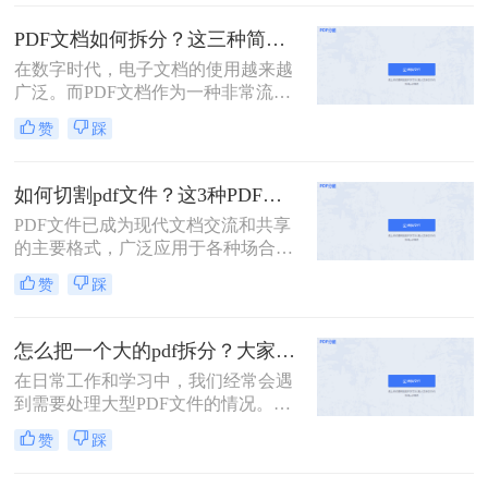
多页的PDF文件拆分成多个单独的单
页PDF文件，以便于更灵活地管理和
PDF文档如何拆分？这三种简单方法可以学习！
使用。那么多页pdf如何拆分单页呢？
在数字时代，电子文档的使用越来越
本文将详细介绍几种拆分多页PDF为
广泛。而PDF文档作为一种非常流行
单页PDF的方法，帮助读者轻松应对
的电子文档格式，常常用于存储和传
这一需求。
赞
踩
输各种类型的文件。然而，有时候我
们可能只需要其中的一部分内容，这
时候就需要将PDF文档拆分为多个部
如何切割pdf文件？这3种PDF分割方法很简单!
分。本文将介绍PDF文档如何拆分，
PDF文件已成为现代文档交流和共享
并提供了几种实用的方法。
的主要格式，广泛应用于各种场合，
如商务、教育、科研等。但是，PDF
赞
踩
文件通常比较大，内容较多，如果需
要查找或编辑其中的某一部分内容，
往往会比较麻烦。为了解决这些问
怎么把一个大的pdf拆分？大家试试这二种常用方法！
题，我们需要一款方便易用的PDF文
在日常工作和学习中，我们经常会遇
件切割工具。那么如何切割pdf文件？
到需要处理大型PDF文件的情况。当
一个工具轻松搞定！一起来看看吧。
这些文件过于庞大，包含多个章节或
赞
踩
页面时，我们可能会希望将其拆分成
多个小文件以便于管理和使用。下