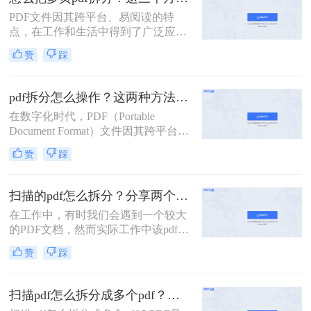
自带功能的方法。
PDF文件因其跨平台、易阅读的特
点，在工作和生活中得到了广泛应
用。然而，有时我们需要将多页的
赞
踩
PDF文件拆分成单独页面或多个部
分，以便更好地管理和使用。那么怎
么把多页pdf拆分呢？本文将介绍三种
pdf拆分怎么操作？这两种方法简单好用！
拆分多页PDF文件的实用方法，帮助
在数字化时代，PDF（Portable
您轻松应对各种拆分需求。
Document Format）文件因其跨平台兼
容性和内容稳定性而广受欢迎。然
赞
踩
而，有时我们需要对大型PDF文件进
行拆分，以提取其中某些部分或将其
分割成更小的单元，以便于管理、分
扫描的pdf怎么拆分？分享两个实用拆分的方法！
享或编辑。那么PDF拆分怎么操作
在工作中，有时我们会遇到一个较大
呢？本文将为您介绍几种常见的PDF
的PDF文档，然而实际工作中该pdf文
拆分方法，帮助您轻松完成这项任
档的内容是分模块处理的。这时我们
务。
赞
踩
就可以使用PDF拆分功能，将整个
PDF文档按照工作需要拆分成多个pdf
文档，方便工作中文档的传输处理和
扫描pdf怎么拆分成多个pdf？这三种PDF拆分方法轻松搞定！
重要内容的查找。下面我们就将介绍