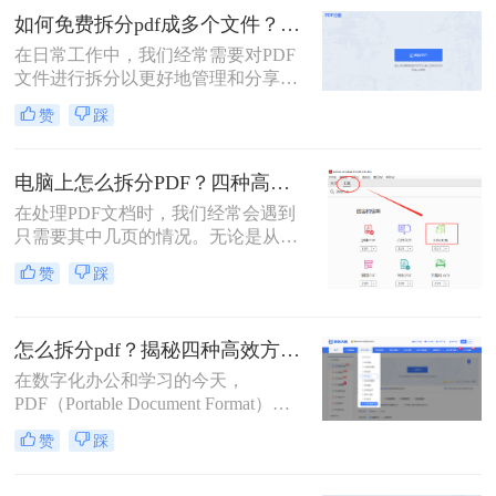
分任务。
如何免费拆分pdf成多个文件？这三种方法很好用！
在日常工作中，我们经常需要对PDF
文件进行拆分以更好地管理和分享文
档。对于那些希望免费完成这项任务
赞
踩
的用户来说，有多种选择可以实现这
一目标。那么如何免费拆分pdf成多个
文件呢？本文将介绍三种无需付费即
电脑上怎么拆分PDF？四种高效方法详解！
可使用的PDF拆分方法。
在处理PDF文档时，我们经常会遇到
只需要其中几页的情况。无论是从一
份庞大的报告中提取关键章节，还是
赞
踩
将扫描合并的发票重新分开，“拆分
PDF” 都是一项高频且核心的需求。
与其将整个文件发送给别人或打印所
怎么拆分pdf？揭秘四种高效方法，总有一款适合你！
有页面，不如精准地提取所需部分，
这样既高效又专业。
在数字化办公和学习的今天，
PDF（Portable Document Format）因
其跨平台、格式固定的特性，已成为
赞
踩
我们日常工作中最常用的文件格式之
一。我们常常会收到或拥有一个庞大