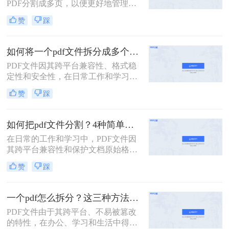
PDF分割成多页，以便更好地管理和
使用。那么怎么将一页pdf分割成多页
赞
踩
呢？本文将介绍三种实用的方法，帮
助读者轻松实现PDF页面的分割。
如何将一个pdf文件拆分成多个？教你2招拆分pdf！
PDF文件因其跨平台兼容性、格式稳
定性和安全性，在日常工作和学习中
扮演着重要角色。然而，有时我们需
赞
踩
要将一个PDF文件拆分成多个文件，
以便更好地管理和使用。本文将介绍
两种常用的PDF拆分方法，帮助您轻
如何把pdf文件分割？4种简单方法分享~
松实现PDF文件的拆分。
在日常的工作和学习中，PDF文件因
其跨平台兼容性和保护文档原始格式
的特性而被广泛使用。然而，有时候
赞
踩
为了便于查阅、管理和分享，我们可
能需要将一个较大的PDF文件拆分成
多个较小的文件。那么如何把pdf文件
一个pdf怎么拆分？这三种方法教你轻松拆分！
分割呢？以下是四种常用的PDF文件
PDF文件由于其跨平台、不易被篡改
分割方法，每种方法都有其独特的优
的特性，在办公、学习和生活中得到
势和适用场景。