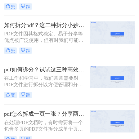
了广泛的应用。然而，有时候一个大
赞
踩
型的PDF文件可能包含多个章节或不
同的内容部分，这时就需要我们将其
拆分成多个小文件，以便更好地管理
如何拆分pdf？这二种拆分小妙招了解下！
和使用。那么一个PDF怎么拆分呢？
PDF文件因其格式稳定、易于分享等
本文将介绍三种拆分PDF文件的方
优点被广泛使用，但有时我们可能需
法，帮助读者轻松实现PDF的拆分操
要将一个大的PDF文档拆分成多个小
作。
赞
踩
部分，以便于阅读、编辑或共享。那
么如何拆分pdf呢？本文将介绍两种简
单实用的PDF拆分方法。
pdf如何拆分？试试这三种高效靠谱拆分方法!
在工作和学习中，我们常常需要对
PDF文件进行拆分以方便管理和分
享。无论是为了减少文件大小以便于
赞
踩
传输，还是为了提取特定页面用于报
告或演示，掌握几种有效的PDF拆分
技巧都是非常有帮助的。那么pdf如何
pdf怎么拆成一页一张？分享两种常用的拆分方法！
拆分呢？本文将介绍三种简单且实用
在处理PDF文档时，有时需要将一个
的方法来拆分PDF文件。
包含多页的PDF文件拆分成单个页面
的PDF文件。那么pdf怎么拆成一页一