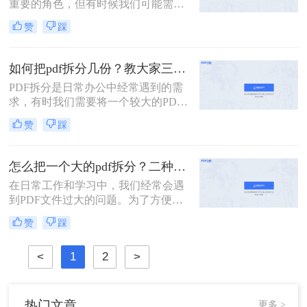
重要的角色，但有时候我们可能需要
将一个较大的PDF文件拆分成多个小
赞
踩
文件，以便更好地管理和使用。那么
PDF文件怎么拆分成多个文件呢？下
面将介绍三种实用的方法，帮助你轻
如何把pdf拆分几份？教大家三种方法！
松实现PDF文件的拆分。
PDF拆分是日常办公中经常遇到的需
求，有时我们需要将一个较大的PDF
文件拆分成多个小文件，以便于分
赞
踩
享、存档或编辑。那么如何把pdf拆分
几份呢？本文将介绍三种不同的方
法，帮助你轻松将PDF文件拆分成多
怎么把一个大的pdf拆分？二种pdf拆分方法看一看！
份。
在日常工作和学习中，我们经常会遇
到PDF文件过大的问题。为了方便管
理和使用，有时需要将大型PDF文件
赞
踩
拆分成多个较小的文件。那么怎么把
一个大的pdf拆分呢？本文将为您介绍
<
1
2
>
两种实用的拆分大型PDF文件的方
法，帮助您轻松应对这一需求。
热门文章
更多 >