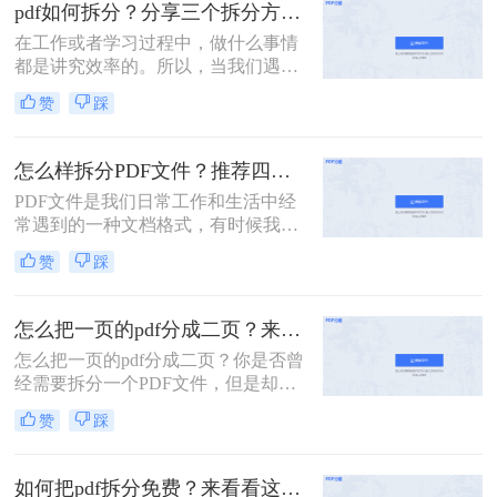
的PDF文件，它可能是一本完整的电
pdf如何拆分？分享三个拆分方法！
子书、一份合并的财务报表，或是一
在工作或者学习过程中，做什么事情
次会议的所有记录。此时，如何从中
都是讲究效率的。所以，当我们遇到
精准、快速地提取出我们需要的部
内容又多篇幅又长的PDF文件时，根
分，就成了一个亟待解决的问
赞
踩
本来不及花太多时间去仔细阅读，这
题。“拆分PDF”这项技能，因此变得
个时候我们就应该把PDF文件拆分成
至关重要。
多个文件以便我们快速查阅。那么有
怎么样拆分PDF文件？推荐四个拆分PDF方法！
没有更加简便高效的方法可以让我们
PDF文件是我们日常工作和生活中经
实现这一操作呢？今天我就推荐三个
常遇到的一种文档格式，有时候我们
实用的方法来教你pdf如何拆分，让你
需要对PDF文件进行拆分，以便更好
快速提高文件处理效率。
赞
踩
地管理和处理。本文将为您详细介绍
怎么样拆分pdf文件，方便您的文档管
理和使用。
怎么把一页的pdf分成二页？来看看这3个PDF拆分方法！
怎么把一页的pdf分成二页？你是否曾
经需要拆分一个PDF文件，但是却不
知道该如何下手？PDF是一种常用的
赞
踩
文件格式，但是在某些情况下，我们
需要将其拆分成多个部分。本文将介
绍几种简单的方法，帮助你轻松拆分
如何把pdf拆分免费？来看看这2个PDF拆分方法！