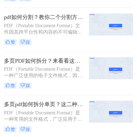
用。然而，有时我们需要将一个较大
的PDF文件拆分成多个小文件，以便
于分享、管理或打印。那么pdf拆分怎
pdf如何分割？教你二个分割方法！
么弄呢？本文将详细介绍几种常见的
PDF（Portable Document Format）文
PDF拆分方法，帮助您轻松完成PDF
件因其跨平台性和内容的不可编辑
文件的拆分工作。
性，在日常工作和学习中得到了广泛
赞
踩
应用。然而，有时我们需要将较大的
PDF文件分割成多个较小的部分，以
便于管理、传输或打印。那么pdf如何
多页PDF如何拆分？来看看这三个PDF拆分方法！
分割呢？本文将详细介绍几种PDF分
PDF（Portable Document Format）是
割的方法，帮助您轻松完成这一任
一种广泛使用的电子文件格式，因其
务。
跨平台、不易修改的特性而备受青
赞
踩
睐。然而，有时我们可能需要对一个
包含多页的PDF文件进行拆分，以便
单独处理或分享其中的某一部分。那
多页pdf如何拆分单页？这二种方法可以有效解决你的问题！
么多页pdf如何拆分呢？本文将详细介
PDF（Portable Document Format）是
绍几种拆分多页PDF的方法，帮助读
一种常用的文件格式，广泛应用于文
者轻松应对这一需求。
档分享、电子书、合同签署等领域。
赞
踩
然而，有时我们可能需要将一个包含