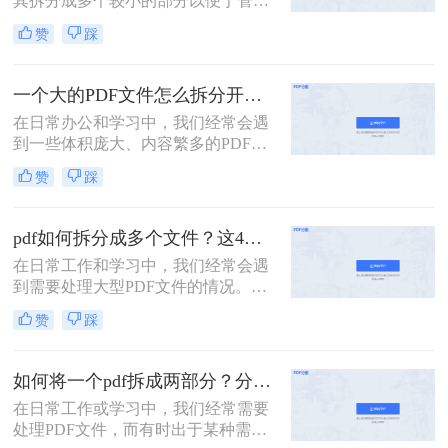
其拆分成多个较小的部分以便于管
理、分享或分别处理不同的章节。无
赞
踩
论是学术研究、项目管理还是日常办
公，掌握如何拆分PDF文件都是一项
非常实用的技能。以下是一篇关于怎
一个大的PDF文件怎么拆分开成几个文件？这三种PDF拆分方法轻松搞定！
么把一个大的pdf拆分的详细指南。
在日常办公和学习中，我们经常会遇
到一些体积庞大、内容繁多的PDF文
件。这些文件可能包含多个章节、报
赞
踩
告或文档，但出于某种需要，我们可
能需要将它们拆分成多个小文件，以
便于分享、存储或阅读。那么一个大
pdf如何拆分成多个文件？这4种方法教你轻松拆分！
的PDF文件怎么拆分开成几个文件
在日常工作和学习中，我们经常会遇
呢？本文将为您介绍几种实用的方
到需要处理大型PDF文件的情况。有
法，帮助您轻松将一个大的PDF文件
时，为了方便管理、分享或仅需要文
拆分成多个文件。
赞
踩
件中的某一部分内容，我们需要将
PDF拆分成多个单独的文件。那么pdf
如何拆分成多个文件呢？本文将详细
如何将一个pdf拆成两部分？分享这三个轻松拆分方法！
介绍几种常用的PDF拆分方法，帮助
在日常工作或学习中，我们经常需要
您轻松实现PDF文件的分割。
处理PDF文件，而有时出于某种需