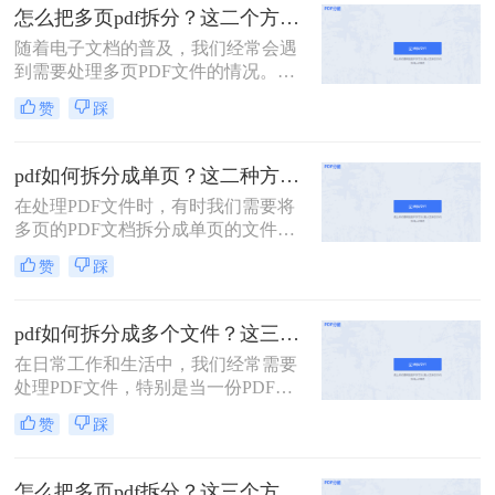
面，我将详细介绍怎么把一个大的pdf
怎么把多页pdf拆分？这二个方法教你轻松拆分！
拆分。
随着电子文档的普及，我们经常会遇
到需要处理多页PDF文件的情况。无
论是为了方便阅读或编辑，还是为了
赞
踩
分发文件，拆分PDF文件都是一个很
有用的技能。那么怎么把多页PDF拆
分呢？在本文中，我们将介绍一些简
pdf如何拆分成单页？这二种方法可以有效解决你的问题！
单而有效的方法，帮助你快速拆分多
在处理PDF文件时，有时我们需要将
页PDF文件。
多页的PDF文档拆分成单页的文件，
以便于单独查看、编辑或分享。那么
赞
踩
PDF如何拆分成单页呢？下面将详细
介绍几种常用的方法来实现PDF拆分
成单页文件。
pdf如何拆分成多个文件？这三种方法教你轻松拆分！
在日常工作和生活中，我们经常需要
处理PDF文件，特别是当一份PDF文
件内容过多，需要拆分成多个文件以
赞
踩
便分享、打印或存储时。本文将详细
介绍pdf如何拆分成多个文件，包括使
用在线工具、专业软件以及操作系统
怎么把多页pdf拆分？这三个方法教你轻松拆分！