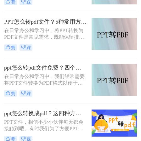
赞
踩
不仅能够确保文件在不同设备上的显
示一致性，还能方便没有安装
PowerPoint软件的用户查看。那么ppt
PPT怎么转pdf文件？5种常用方法详解！
转pdf怎么操作呢？本文将详细介绍两
在日常办公和学习中，将PPT转换为
种PPT转PDF的方法，帮助您轻松实
PDF文件是常见需求，既能保留排版
现这一目标。
格式，又方便跨平台分享。那么PPT
赞
踩
怎么转pdf文件呢？本文将介绍5种常
用方法，涵盖不同场景下的选择建
议。
ppt怎么转pdf文件免费？四个方法帮你快速搞定
在日常办公和学习中，我们经常需要
将PPT文件转换为PDF格式以便于分
享、保存和打印。那么ppt怎么转pdf
赞
踩
文件免费呢？以下将详细介绍四种免
费的PPT转PDF的方法。
ppt怎么转换成pdf？这四种方法，老板用了都给满分！
PPT文件，相信不少小伙伴每天都会
接触到吧。有时我们为了方便PPT文
件的传输，会将PPT文件转换成PDF
赞
踩