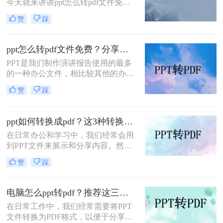
今天就来讲讲ppt怎么转pdf文件免
归档方面表现出色。因此，将PPT转
费，看看是如何完成的，当我们制作
换成PDF成为许多用户在工作和学习
赞
踩
好一份文档时，想要分享但是又不想
中的常见需求。本文将详细介绍如何
内容被修改，那么转成pdf格式就是个
将ppt转换成pdf的几种方法，并分享
很好的法子，但是很多朋友不知道怎
一些实用技巧。
ppt怎么转pdf文件免费？分享三种方法，1分钟轻松解决！
么#other#，今天小编就来教大家一
PPT是我们制作演讲报告使用的最多
招。
的一种办公文件，相比较其他的办公
文件，PPT文档在演示效果上更加的
赞
踩
丰富出色，但是如果是要打印或者是
发送给他人查看，那么转换成PDF格
式是种不错的选择，因为PDF文件比
ppt如何转换成pdf？这3种转换方法你该学会！
较文档，兼容性强，打印效果也十分
在日常办公和学习中，我们经常会用
好，那么ppt怎么转pdf文件免费呢？
到PPT文件来展示和分享内容。然
下面就让我们来看看ppt文件转pdf文
而，有时候我们需要将PPT文件转换
件的方法吧。
赞
踩
成PDF格式，以方便打印、编辑或分
享给其他人。那么，ppt如何转换成
pdf呢？接下来，本文将为你详细介绍
电脑怎么ppt转pdf？推荐这三种方法给大家！
几种常见的转换方法。
在日常工作中，我们经常需要将PPT
文件转换为PDF格式，以便于分享、