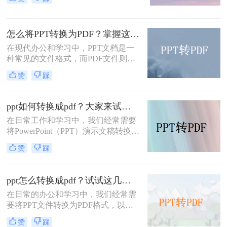
下，我们可能希望将PPT文件转换为
PPT文件转换成PDF文件的方法。
PDF格式，以便更广泛地分享或确保
文件的格式一致性。本文将为您详细
怎么将PPT转换为PDF？掌握这3个方法，工作效率直接翻倍！
介绍PPT怎么转换成PDF，并探讨一
些相关的注意事项。
在现代办公和学习中，PPT文档是一
种常见的文件格式，而PDF文件则是
一种更为便捷和广泛应用的电子文
赞
踩
档。许多人在工作和学习中需要将
PPT文件转换为PDF文件，以便更好
地共享和保存。那么，怎么将PPT转
ppt如何转换成pdf？大家来试试这三种方法吧！
换为PDF呢？本文将为您介绍几种简
在日常工作和学习中，我们经常需要
单易行的方法，帮助您快速完成转
将PowerPoint（PPT）演示文稿转换为
换。
PDF（Portable Document Format）文
赞
踩
件。PDF格式的文件具有跨平台兼容
性好、格式固定、易于阅读和分享等
特点，因此非常适合用于保存和共享
ppt怎么转换成pdf？试试这几种转换方法！
PPT内容。本文将详细介绍PPT如何
在日常的办公和学习中，我们经常需
转换成PDF，并提供一些实用技巧和
要将PPT文件转换为PDF格式，以便
建议。
于分享、查阅或归档。PDF格式具有
赞
踩
跨平台、不易被篡改、保持文档原样