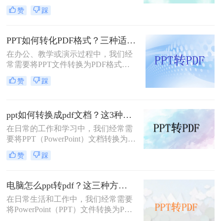
打印或保持格式的一致性。那么电脑
赞
踩
怎么ppt转pdf呢？下面将详细介绍几
种PPT转PDF的方法，帮助大家轻松
完成转换。
PPT如何转化PDF格式？三种适合小白的转换方法！
在办公、教学或演示过程中，我们经
常需要将PPT文件转换为PDF格式，
以便在不同设备和软件上保持一致的
赞
踩
排版和布局。PDF格式具有跨平台
性、不易被篡改的特点，能够确保演
示内容的稳定性和可读性。那么PPT
ppt如何转换成pdf文档？这3种方法，任你选择！
如何转化PDF格式呢？下面将介绍三
种将PPT转化为PDF格式的方法，帮
在日常的工作和学习中，我们经常需
助您轻松实现格式转换。
要将PPT（PowerPoint）文档转换为
PDF格式，以便于分享、打印或确保
赞
踩
内容在不同设备上保持一致的展示效
果。PDF格式具有跨平台兼容性好、
不易被篡改等优点，因此成为了许多
电脑怎么ppt转pdf？这三种方法教你快速解决！
场合下的首选格式。本文将详细介绍
在日常生活和工作中，我们经常需要
PPT如何转换成PDF文档，帮助读者
将PowerPoint（PPT）文件转换为PDF
轻松完成这一转换过程。
格式，以便于在不具备PowerPoint软