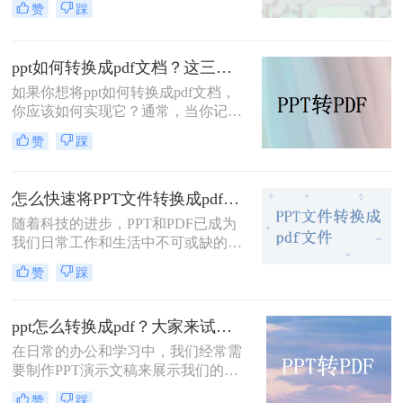
赞
踩
件的设备上进行查看、打印或共享。
PDF格式具有跨平台、跨设备的兼容
性，并且能够保留原文件的排版和格
ppt如何转换成pdf文档？这三种实用方法分享给你！
式。那么电脑怎么ppt转pdf呢？以下
是几种将PPT转换为PDF文件的方
如果你想将ppt如何转换成pdf文档，
法。
你应该如何实现它？通常，当你记录
和整理数据时，你习惯于创建新的
赞
踩
PPT文档——这种常用的简单编辑文
档格式，有时你不可避免地会遇到文
档格式转换的问题。今天小编就来解
怎么快速将PPT文件转换成pdf文件？下面小编给推荐这三种方法!
决一下ppt转pdf这个问题。
随着科技的进步，PPT和PDF已成为
我们日常工作和生活中不可或缺的文
件格式。PPT以其丰富的视觉效果和
赞
踩
灵活的编辑功能，在演示和报告中发
挥着重要作用；而PDF则以其稳定的
格式和广泛的兼容性，在文件共享和
ppt怎么转换成pdf？大家来试试这三种方法吧！
打印中占据一席之地。因此，将PPT
在日常的办公和学习中，我们经常需
文件转换成PDF文件的需求日益增
要制作PPT演示文稿来展示我们的想
加。那么怎么快速将PPT文件转换成
法、数据或报告。然而，在某些情况
pdf文件呢？本文将介绍几种快速将
赞
踩