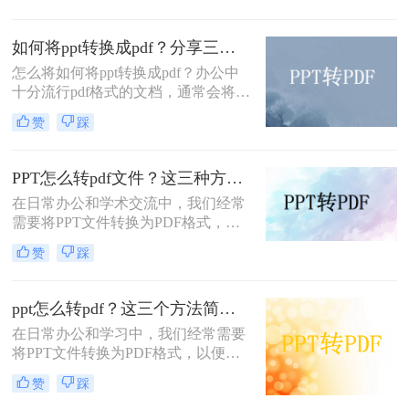
转换为PDF（Portable Document
Format）文档，以便更方便地分享和
如何将ppt转换成pdf？分享三种方法，1分钟轻松解决！
传递信息。本文将详细介绍PPT如何
转换成PDF文档，为您呈现一篇详尽
怎么将如何将ppt转换成pdf？办公中
的操作指南。
十分流行pdf格式的文档，通常会将一
些制作好的其他格式文档转换成pdf的
赞
踩
格式，其中就有ppt，只要还是因为
pdf不易编辑这个特性，如果你不想别
人修改你的文档，那么转成pdf是个不
PPT怎么转pdf文件？这三种方法小白也能轻松学会！
错的方法，那么如何ppt转pdf呢？
在日常办公和学术交流中，我们经常
需要将PPT文件转换为PDF格式，以
便于分享、打印和保存。PDF格式因
赞
踩
其跨平台兼容性和良好的版面保持能
力，成为了许多场合下的首选格式。
那么PPT怎么转pdf文件呢？本文将介
ppt怎么转pdf？这三个方法简单易操作！
绍PPT转PDF文件的几种常用方法，
在日常办公和学习中，我们经常需要
帮助您轻松实现格式转换。
将PPT文件转换为PDF格式，以便在
各种设备和平台上进行分享、打印或
赞
踩
存档。那么PPT怎么转PDF呢？本文