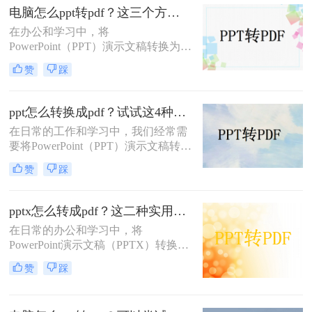
电脑怎么ppt转pdf？这三个方法可以了解下!
在办公和学习中，将
PowerPoint（PPT）演示文稿转换为
PDF格式是确保文件格式一致性及防
赞
踩
止内容被随意修改的有效手段。那么
电脑怎么ppt转pdf呢？为了帮助用户
更轻松地完成这一任务，本文将详细
ppt怎么转换成pdf？试试这4种转换方法！
介绍三种不同的PPT转PDF方法。
在日常的工作和学习中，我们经常需
要将PowerPoint（PPT）演示文稿转换
为PDF格式。PDF文件因其跨平台兼
赞
踩
容性、格式稳定性和便于分享的特
点，成为了许多场合下文档传输和展
示的首选格式。无论是为了在线分
pptx怎么转成pdf？这二种实用方法轻松解决！
享、打印成册还是确保演示内容的格
在日常的办公和学习中，将
式一致性，将PPT转换为PDF都是一
PowerPoint演示文稿（PPTX）转换为
个明智的选择。那么ppt怎么转换成
PDF格式是一项常见且重要的任务。
pdf呢？本文将详细介绍几种将PPT转
赞
踩
PDF格式因其良好的跨平台兼容性、
换成PDF的方法，帮助您轻松完成这
保持文档格式不变以及便于分享和打
一任务。
印的特点，成为了许多用户首选的文