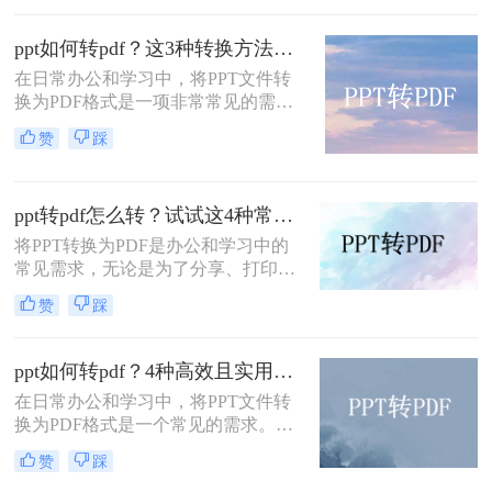
门为阅读而生的，因此，很多人都喜
欢将自己制作好的文档转换成PDF的
ppt如何转pdf？这3种转换方法尝试下！
格式，那么如何将PPT转pdf呢？下面
就来看看吧。
在日常办公和学习中，将PPT文件转
换为PDF格式是一项非常常见的需
求。PDF格式因其跨平台兼容性强、
赞
踩
文件体积小、易于阅读和打印等特
点，成为分享和存档的理想选择。那
么ppt如何转pdf呢？本文将介绍三种
ppt转pdf怎么转？试试这4种常用方法！
将PPT转换为PDF的方法。
将PPT转换为PDF是办公和学习中的
常见需求，无论是为了分享、打印还
是确保格式兼容性。那么ppt转pdf怎
赞
踩
么转呢？本文将介绍多种实用方法，
助你快速完成转换。
ppt如何转pdf？4种高效且实用的方法详解！
在日常办公和学习中，将PPT文件转
换为PDF格式是一个常见的需求。
PDF文件具有兼容性强、格式固定、
赞
踩
不易被修改等优点，非常适合用于分