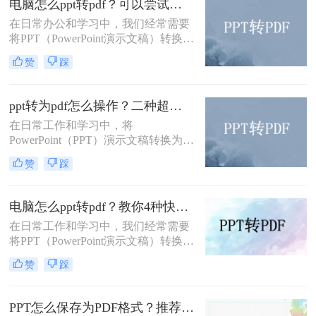
电脑怎么ppt转pdf？可以尝试一下这3个转换方法！
件格式。本文将详细介绍pptx怎么转
成pdf的多种方法。
在日常办公和学习中，我们经常需要
将PPT（PowerPoint演示文稿）转换为
PDF格式，以便于分享、打印或存
赞
踩
档。那么电脑怎么ppt转pdf呢？本文
将介绍三种将PPT转为PDF的方法。
ppt转为pdf怎么操作？二种超实用转换方法分享！
在日常工作和学习中，将
PowerPoint（PPT）演示文稿转换为
PDF格式的需求非常普遍。这样做不
赞
踩
仅能够确保文件在不同设备上的展示
效果一致，还能方便没有安装
PowerPoint软件的用户查看。那么ppt
电脑怎么ppt转pdf？教你4种快速转换的方法！
转为pdf怎么操作呢？本文将介绍两种
在日常工作和学习中，我们经常需要
常用的PPT转PDF的方法。
将PPT（PowerPoint演示文稿）转换为
PDF（Portable Document Format）格
赞
踩
式，以便于分享、打印或存档。PPT
转PDF的过程并不复杂，有多种方法
可以实现。那么电脑怎么ppt转pdf
PPT怎么保存为PDF格式？推荐三种方法给大家！
呢？本文将详细介绍几种常用的PPT