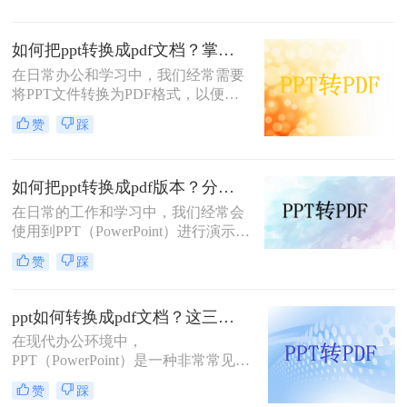
等优点，因此得到了广泛应用。那么
PPT怎么转换成PDF呢？下面，我将
如何把ppt转换成pdf文档？掌握这3个方法，工作效率直接翻倍！
详细介绍几种将PPT转换成PDF的方
法。
在日常办公和学习中，我们经常需要
将PPT文件转换为PDF格式，以便更
方便地分享、查看和打印。那么如何
赞
踩
把PPT转换成PDF文档呢？本文将介
绍三种实用的方法，帮助你轻松实现
PPT到PDF的转换。
如何把ppt转换成pdf版本？分享四个高效转换方法！
在日常的工作和学习中，我们经常会
使用到PPT（PowerPoint）进行演示和
报告。然而，有时我们可能需要将
赞
踩
PPT文件转换成PDF版本，以便于在
没有PowerPoint软件的环境下进行查
看和分享，或者为了保持演示内容的
ppt如何转换成pdf文档？这三种转换方法超实用！
格式和布局不变。那么，如何把PPT
在现代办公环境中，
转换成PDF版本呢？本文将为您介绍
PPT（PowerPoint）是一种非常常见的
几种常见的方法。
文件格式，被广泛用于展示和演示。
赞
踩
然而，有时我们可能需要将PPT文件