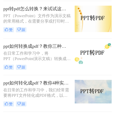
享、打印或存档。那么ppt如何转pdf
呢？本文将介绍几种常用的PPT转
ppt转pdf怎么转换？来试试这三种常用转换方法！
PDF方法，助你轻松完成文件转换。
PPT（PowerPoint）文件作为演示文稿
的常用格式，在需要分享或打印时，
转换为PDF（Portable Document
赞
踩
Format）格式可以确保其内容的完整
性和格式的一致性。那么ppt转pdf怎
么转换呢？本文将介绍三种将PPT转
ppt如何转换成pdf？教你三种简单有效的方法！
换为PDF的方法。
在日常工作和学习中，将
PPT（PowerPoint演示文稿）转换成
PDF（Portable Document Format）文
赞
踩
件是一项常见的需求。PDF格式因其
良好的跨平台性、安全性和打印效果
而广受欢迎。那么PPT如何转换成
ppt如何转化成pdf？教你4种实用转换方法!
PDF呢？本文将介绍三种将PPT转换
在日常的工作和学习中，我们经常需
成PDF的方法。
要将PPT文件转化成PDF格式，以便
更好地进行分享、打印或存档。那么
赞
踩
PPT如何转化成PDF呢？本文将介绍
四种将PPT转化成PDF的方法。