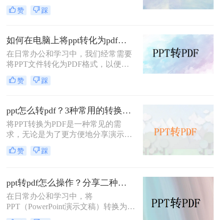
确保演示文稿在不同设备上的显示效
赞
踩
果一致，并且便于分享和打印。那么
怎样把ppt转成pdf呢？本文将介绍三
种常见的PPT转PDF方法，帮助您根
如何在电脑上将ppt转化为pdf？分享三个实用且易学的转换方法！
据实际需求选择最合适的方式。
在日常办公和学习中，我们经常需要
将PPT文件转化为PDF格式，以便更
好地进行分享、打印或存档。那么如
赞
踩
何在电脑上将PPT转化为PDF呢？本
文将介绍三种在电脑上将PPT转化为
PDF的方法。
ppt怎么转pdf？3种常用的转换方法详解！
将PPT转换为PDF是一种常见的需
求，无论是为了更方便地分享演示文
稿，还是为了确保文档在不同设备上
赞
踩
的兼容性。那么ppt怎么转pdf呢？本
文将介绍几种常用的转换方法。
ppt转pdf怎么操作？分享二种快速转方法！
在日常办公和学习中，将
PPT（PowerPoint演示文稿）转换为
PDF格式是一种常见的需求。这样做