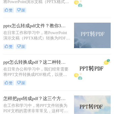
将PowerPoint演示文稿（PPTX格式）
转换为PDF格式，以便更广泛地分
赞
踩
享、打印或保证在不同设备上的一致
展示效果。PDF（Portable Document
Format）因其跨平台兼容性和保持文
pptx怎么转成pdf文件？教你3种方法快速转换！
档格式不变的特性而备受欢迎。那么
在日常工作和学习中，将PowerPoint
pptx如何转换成pdf呢？本文将详细介
演示文稿（PPTX格式）转换为PDF文
绍几种将PPTX转换为PDF的高效方
件是一项常见的需求。PDF格式因其
法，帮助您轻松完成转换任务。
赞
踩
跨平台兼容性、保持文档格式不变以
及便于分享和打印的特点而广受欢
迎。那么pptx怎么转成pdf文件呢？本
ppt怎么转换成pdf？这二种转换方法非常实用！
文将详细介绍几种将PPTX转换成PDF
在日常办公和学习中，我们经常需要
文件的方法，帮助您轻松完成转换任
将PPT文件转换成PDF格式，以便更
务。
好地进行分享、打印或存档。那么
赞
踩
PPT怎么转换成PDF呢？本文将介绍
两种将PPT转换成PDF的方法。
怎样把ppt转成pdf？这三个方法让你办公更高效！
在工作和学习中，将PPT文件转换为
PDF文档的需求非常常见，这样可以