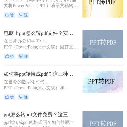
将PPT转换为PDF格式的方法。
要将PowerPoint（PPT）演示文稿转换
为Word文档，以便于编辑、打印或进
赞
踩
行更深入的内容整理。虽然两者都是
Microsoft Office套件的一部分，但它
们的设计用途不同，因此直接转换并
电脑上ppt怎么转pdf文件？安利给你这三种简单的方法！
不总是直截了当。不过，借助一些技
在日常办公和学习中，
巧和工具，我们可以有效地将PPT转
PPT（PowerPoint演示文稿）因其直
换为Word格式。那么PPT怎么转换成
观、动态的展示效果而广受欢迎。然
Word呢？以下是一些实用的方法，帮
赞
踩
而，在某些情况下，我们可能需要将
助你完成这一转换。
PPT转换为PDF文件，以便更好地分
享、打印或确保在不同设备上的一致
如何将ppt转换成pdf？这三种转换方法你该学会！
显示。那么电脑上ppt怎么转pdf文件
在当今的数字化时代，
呢？本文将详细介绍在电脑上将PPT
PPT（PowerPoint演示文稿）和
转换为PDF文件的多种方法，帮助用
PDF（Portable Document Format，可
户轻松完成这一任务。
赞
踩
移植文档格式）是两种广泛使用的文
件格式，各自在不同的场景下发挥着
重要作用。PPT因其强大的演示功能
ppt怎么转pdf文件免费？这三种方法，我给满分！
而备受青睐，而PDF则以其良好的兼
ppt能转成pdf的格式吗？如何转呢？
容性和稳定性，在文件共享、打印和