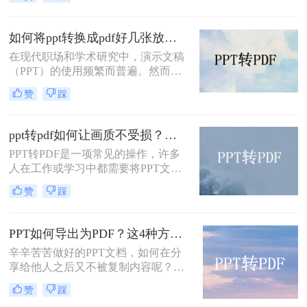
格式，这样子也方便大家在各种设备
上使用和阅读。那大家知道ppt怎么转
换成pdf吗？有需要进行PPT转PDF格
如何将ppt转换成pdf好几张放在一页？分享三种简单且高效的方法！
式的小伙伴，今天我就来为你们分享
在现代职场和学术研究中，演示文稿
四种不错的方法。
（PPT）的使用频繁而普遍。然而，
有时候我们希望将PPT转换为PDF格
赞
踩
式，以便更方便地打印、分享或存
档。更有趣的是，我们可能希望将多
个页面放在一个PDF页面中，以便节
ppt转pdf如何让画质不受损？推荐这三个实用方法给你！
省空间和纸张。那么如何将ppt转换成
PPT转PDF是一项常见的操作，许多
pdf好几张放在一页呢？在本文中，我
人在工作或学习中都需要将PPT文件
们将介绍三种简单且高效的方法，以
转换为PDF格式，以便于分享和阅
满足这些需求。
赞
踩
览。然而，转换过程中往往会面临一
个问题，那就是画质损失的风险。那
么，PPT转PDF如何让画质不受损
PPT如何导出为PDF？这4种方法简单易学！值得收藏！
呢？本文将从多个方面为您详细介绍
辛辛苦苦做好的PPT文档，如何在分
PPT转PDF的画质保留技巧，让您的
享给他人之后又不被复制内容呢？我
转换过程更加顺利和高效。
们可以将PPT如何导出为pdf，大家也
赞
踩
知道PDF文件是不易编辑的，它是专