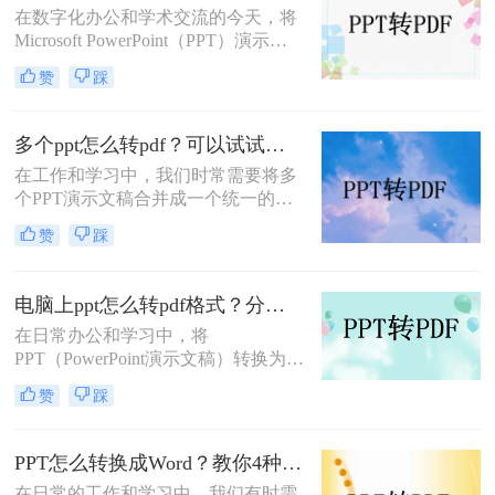
在数字化办公和学术交流的今天，将
转PDF的方法，帮助大家轻松完成转
Microsoft PowerPoint（PPT）演示文
换。
稿转换为PDF格式已成为一种常见的
赞
踩
需求。PDF格式因其跨平台兼容性、
保持文档原貌不变以及不易被篡改的
特性，成为分享、打印和存档PPT文
多个ppt怎么转pdf？可以试试这三种方法！
件的理想选择。本文将详细介绍PPT
在工作和学习中，我们时常需要将多
怎么保存为PDF格式，并探讨一些相
个PPT演示文稿合并成一个统一的
关的注意事项。
PDF文档，无论是为了归档、分享还
赞
踩
是打印。这一过程不仅要求效率，更
需要确保原始PPT文件的格式和设计
细节得到完整保留。那么多个ppt怎么
电脑上ppt怎么转pdf格式？分享三种好用的方法！
转pdf呢？本文将介绍几种有效且简便
在日常办公和学习中，将
的方法，帮助你轻松实现这一目标。
PPT（PowerPoint演示文稿）转换为
PDF（Portable Document Format）格
赞
踩
式是一项常见的需求，以便更好地分
享、打印或在不同设备上保持格式的
一致性。那么电脑上ppt怎么转pdf格
PPT怎么转换成Word？教你4种值得收藏的转换方法!！
式呢？以下将详细介绍几种在电脑上
在日常的工作和学习中，我们有时需