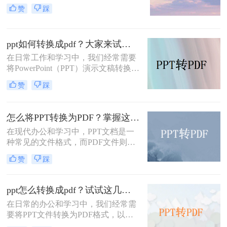
法、数据或报告。然而，在某些情况
pdf文件呢？本文将介绍几种快速将
赞
踩
下，我们可能希望将PPT文件转换为
PPT文件转换成PDF文件的方法。
PDF格式，以便更广泛地分享或确保
文件的格式一致性。本文将为您详细
ppt如何转换成pdf？大家来试试这三种方法吧！
介绍PPT怎么转换成PDF，并探讨一
些相关的注意事项。
在日常工作和学习中，我们经常需要
将PowerPoint（PPT）演示文稿转换为
PDF（Portable Document Format）文
赞
踩
件。PDF格式的文件具有跨平台兼容
性好、格式固定、易于阅读和分享等
特点，因此非常适合用于保存和共享
怎么将PPT转换为PDF？掌握这3个方法，工作效率直接翻倍！
PPT内容。本文将详细介绍PPT如何
在现代办公和学习中，PPT文档是一
转换成PDF，并提供一些实用技巧和
种常见的文件格式，而PDF文件则是
建议。
一种更为便捷和广泛应用的电子文
赞
踩
档。许多人在工作和学习中需要将
PPT文件转换为PDF文件，以便更好
地共享和保存。那么，怎么将PPT转
ppt怎么转换成pdf？试试这几种转换方法！
换为PDF呢？本文将为您介绍几种简
在日常的办公和学习中，我们经常需
单易行的方法，帮助您快速完成转
要将PPT文件转换为PDF格式，以便
换。
于分享、查阅或归档。PDF格式具有