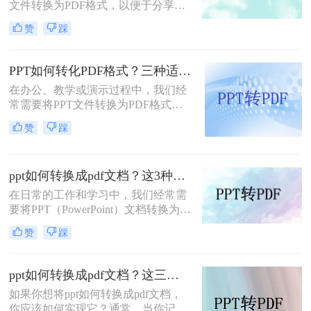
文件转换为PDF格式，以便于分享、
打印或保持格式的一致性。那么电脑
赞
踩
怎么ppt转pdf呢？下面将详细介绍几
种PPT转PDF的方法，帮助大家轻松
完成转换。
PPT如何转化PDF格式？三种适合小白的转换方法！
在办公、教学或演示过程中，我们经
常需要将PPT文件转换为PDF格式，
以便在不同设备和软件上保持一致的
赞
踩
排版和布局。PDF格式具有跨平台
性、不易被篡改的特点，能够确保演
示内容的稳定性和可读性。那么PPT
ppt如何转换成pdf文档？这3种方法，任你选择！
如何转化PDF格式呢？下面将介绍三
种将PPT转化为PDF格式的方法，帮
在日常的工作和学习中，我们经常需
助您轻松实现格式转换。
要将PPT（PowerPoint）文档转换为
PDF格式，以便于分享、打印或确保
赞
踩
内容在不同设备上保持一致的展示效
果。PDF格式具有跨平台兼容性好、
不易被篡改等优点，因此成为了许多
ppt如何转换成pdf文档？这三种实用方法分享给你！
场合下的首选格式。本文将详细介绍
如果你想将ppt如何转换成pdf文档，
PPT如何转换成PDF文档，帮助读者
你应该如何实现它？通常，当你记录