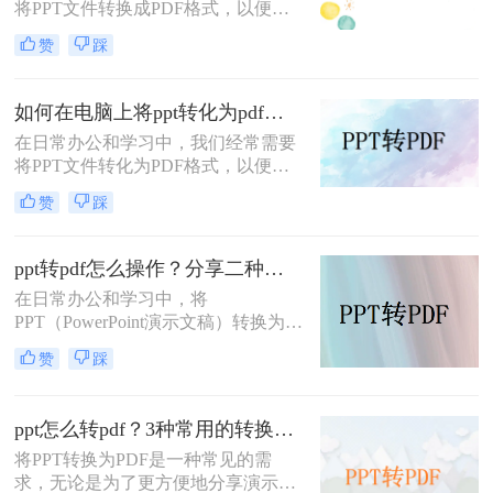
将PPT文件转换成PDF格式，以便更
务。
好地进行分享、打印或存档。那么
赞
踩
PPT怎么转换成PDF呢？本文将介绍
两种将PPT转换成PDF的方法。
如何在电脑上将ppt转化为pdf？分享三个实用且易学的转换方法！
在日常办公和学习中，我们经常需要
将PPT文件转化为PDF格式，以便更
好地进行分享、打印或存档。那么如
赞
踩
何在电脑上将PPT转化为PDF呢？本
文将介绍三种在电脑上将PPT转化为
PDF的方法。
ppt转pdf怎么操作？分享二种快速转方法！
在日常办公和学习中，将
PPT（PowerPoint演示文稿）转换为
PDF格式是一种常见的需求。这样做
赞
踩
不仅能够确保文件在不同设备上的显
示一致性，还能方便没有安装
PowerPoint软件的用户查看。那么ppt
ppt怎么转pdf？3种常用的转换方法详解！
转pdf怎么操作呢？本文将详细介绍两
将PPT转换为PDF是一种常见的需
种PPT转PDF的方法，帮助您轻松实
求，无论是为了更方便地分享演示文
现这一目标。