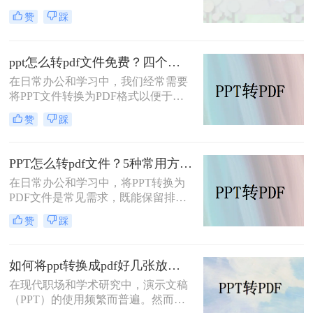
稿，还是为了确保文档在不同设备上
赞
踩
的兼容性。那么ppt怎么转pdf呢？本
文将介绍几种常用的转换方法。
ppt怎么转pdf文件免费？四个方法帮你快速搞定
在日常办公和学习中，我们经常需要
将PPT文件转换为PDF格式以便于分
享、保存和打印。那么ppt怎么转pdf
赞
踩
文件免费呢？以下将详细介绍四种免
费的PPT转PDF的方法。
PPT怎么转pdf文件？5种常用方法详解！
在日常办公和学习中，将PPT转换为
PDF文件是常见需求，既能保留排版
格式，又方便跨平台分享。那么PPT
赞
踩
怎么转pdf文件呢？本文将介绍5种常
用方法，涵盖不同场景下的选择建
议。
如何将ppt转换成pdf好几张放在一页？分享三种简单且高效的方法！
在现代职场和学术研究中，演示文稿
（PPT）的使用频繁而普遍。然而，