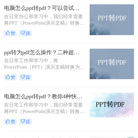
印的特点，成为了许多用户首选的文
电脑怎么ppt转pdf？可以尝试一下这3个转换方法！
件格式。本文将详细介绍pptx怎么转
成pdf的多种方法。
在日常办公和学习中，我们经常需要
将PPT（PowerPoint演示文稿）转换为
PDF格式，以便于分享、打印或存
赞
踩
档。那么电脑怎么ppt转pdf呢？本文
将介绍三种将PPT转为PDF的方法。
ppt转为pdf怎么操作？二种超实用转换方法分享！
在日常工作和学习中，将
PowerPoint（PPT）演示文稿转换为
PDF格式的需求非常普遍。这样做不
赞
踩
仅能够确保文件在不同设备上的展示
效果一致，还能方便没有安装
PowerPoint软件的用户查看。那么ppt
电脑怎么ppt转pdf？教你4种快速转换的方法！
转为pdf怎么操作呢？本文将介绍两种
在日常工作和学习中，我们经常需要
常用的PPT转PDF的方法。
将PPT（PowerPoint演示文稿）转换为
PDF（Portable Document Format）格
赞
踩
式，以便于分享、打印或存档。PPT
转PDF的过程并不复杂，有多种方法
可以实现。那么电脑怎么ppt转pdf