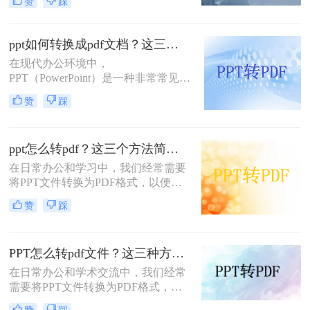
赞
踩
格式，其中就有ppt，只要还是因为
pdf不易编辑这个特性，如果你不想别
人修改你的文档，那么转成pdf是个不
ppt如何转换成pdf文档？这三种转换方法超实用！
错的方法，那么如何ppt转pdf呢？
在现代办公环境中，
PPT（PowerPoint）是一种非常常见的
文件格式，被广泛用于展示和演示。
赞
踩
然而，有时我们可能需要将PPT文件
转换为PDF（Portable Document
Format）文档，以便更方便地分享和
ppt怎么转pdf？这三个方法简单易操作！
传递信息。本文将详细介绍PPT如何
转换成PDF文档，为您呈现一篇详尽
在日常办公和学习中，我们经常需要
的操作指南。
将PPT文件转换为PDF格式，以便在
各种设备和平台上进行分享、打印或
赞
踩
存档。那么PPT怎么转PDF呢？本文
将介绍三种实用的PPT转PDF的方
法，帮助您轻松完成转换工作。
PPT怎么转pdf文件？这三种方法小白也能轻松学会！
在日常办公和学术交流中，我们经常
需要将PPT文件转换为PDF格式，以
便于分享、打印和保存。PDF格式因
赞
踩