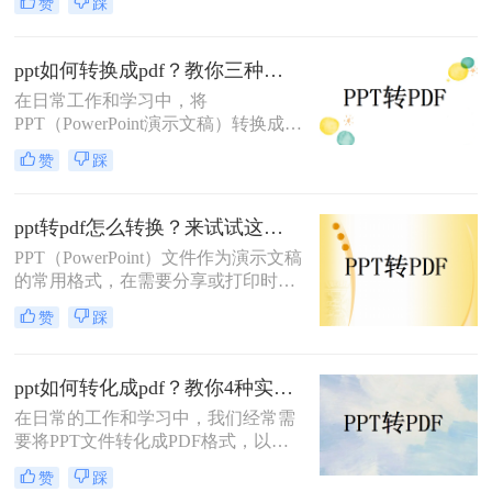
赞
踩
格式，这样子也方便大家在各种设备
上使用和阅读。那大家知道ppt怎么转
换成pdf吗？有需要进行PPT转PDF格
ppt如何转换成pdf？教你三种简单有效的方法！
式的小伙伴，今天我就来为你们分享
在日常工作和学习中，将
四种不错的方法。
PPT（PowerPoint演示文稿）转换成
PDF（Portable Document Format）文
赞
踩
件是一项常见的需求。PDF格式因其
良好的跨平台性、安全性和打印效果
而广受欢迎。那么PPT如何转换成
ppt转pdf怎么转换？来试试这三种常用转换方法！
PDF呢？本文将介绍三种将PPT转换
PPT（PowerPoint）文件作为演示文稿
成PDF的方法。
的常用格式，在需要分享或打印时，
转换为PDF（Portable Document
赞
踩
Format）格式可以确保其内容的完整
性和格式的一致性。那么ppt转pdf怎
么转换呢？本文将介绍三种将PPT转
ppt如何转化成pdf？教你4种实用转换方法!
换为PDF的方法。
在日常的工作和学习中，我们经常需
要将PPT文件转化成PDF格式，以便
更好地进行分享、打印或存档。那么
赞
踩
PPT如何转化成PDF呢？本文将介绍