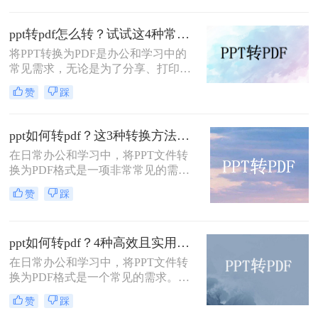
四种将PPT转化成PDF的方法。
ppt转pdf怎么转？试试这4种常用方法！
将PPT转换为PDF是办公和学习中的
常见需求，无论是为了分享、打印还
是确保格式兼容性。那么ppt转pdf怎
赞
踩
么转呢？本文将介绍多种实用方法，
助你快速完成转换。
ppt如何转pdf？这3种转换方法尝试下！
在日常办公和学习中，将PPT文件转
换为PDF格式是一项非常常见的需
求。PDF格式因其跨平台兼容性强、
赞
踩
文件体积小、易于阅读和打印等特
点，成为分享和存档的理想选择。那
么ppt如何转pdf呢？本文将介绍三种
ppt如何转pdf？4种高效且实用的方法详解！
将PPT转换为PDF的方法。
在日常办公和学习中，将PPT文件转
换为PDF格式是一个常见的需求。
PDF文件具有兼容性强、格式固定、
赞
踩
不易被修改等优点，非常适合用于分