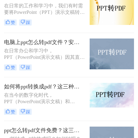
式呢？以下将详细介绍几种在电脑上
在日常的工作和学习中，我们有时需
将PPT转换为PDF格式的方法。
要将PowerPoint（PPT）演示文稿转换
为Word文档，以便于编辑、打印或进
赞
踩
行更深入的内容整理。虽然两者都是
Microsoft Office套件的一部分，但它
们的设计用途不同，因此直接转换并
电脑上ppt怎么转pdf文件？安利给你这三种简单的方法！
不总是直截了当。不过，借助一些技
在日常办公和学习中，
巧和工具，我们可以有效地将PPT转
PPT（PowerPoint演示文稿）因其直
换为Word格式。那么PPT怎么转换成
观、动态的展示效果而广受欢迎。然
Word呢？以下是一些实用的方法，帮
赞
踩
而，在某些情况下，我们可能需要将
助你完成这一转换。
PPT转换为PDF文件，以便更好地分
享、打印或确保在不同设备上的一致
如何将ppt转换成pdf？这三种转换方法你该学会！
显示。那么电脑上ppt怎么转pdf文件
在当今的数字化时代，
呢？本文将详细介绍在电脑上将PPT
PPT（PowerPoint演示文稿）和
转换为PDF文件的多种方法，帮助用
PDF（Portable Document Format，可
户轻松完成这一任务。
赞
踩
移植文档格式）是两种广泛使用的文
件格式，各自在不同的场景下发挥着
重要作用。PPT因其强大的演示功能
ppt怎么转pdf文件免费？这三种方法，我给满分！
而备受青睐，而PDF则以其良好的兼