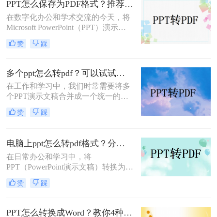
PPT怎么保存为PDF格式？推荐三种方法给大家！
呢？本文将详细介绍几种常用的PPT
在数字化办公和学术交流的今天，将
转PDF的方法，帮助大家轻松完成转
Microsoft PowerPoint（PPT）演示文
换。
稿转换为PDF格式已成为一种常见的
赞
踩
需求。PDF格式因其跨平台兼容性、
保持文档原貌不变以及不易被篡改的
特性，成为分享、打印和存档PPT文
多个ppt怎么转pdf？可以试试这三种方法！
件的理想选择。本文将详细介绍PPT
在工作和学习中，我们时常需要将多
怎么保存为PDF格式，并探讨一些相
个PPT演示文稿合并成一个统一的
关的注意事项。
PDF文档，无论是为了归档、分享还
赞
踩
是打印。这一过程不仅要求效率，更
需要确保原始PPT文件的格式和设计
细节得到完整保留。那么多个ppt怎么
电脑上ppt怎么转pdf格式？分享三种好用的方法！
转pdf呢？本文将介绍几种有效且简便
在日常办公和学习中，将
的方法，帮助你轻松实现这一目标。
PPT（PowerPoint演示文稿）转换为
PDF（Portable Document Format）格
赞
踩
式是一项常见的需求，以便更好地分
享、打印或在不同设备上保持格式的
一致性。那么电脑上ppt怎么转pdf格
PPT怎么转换成Word？教你4种值得收藏的转换方法!！