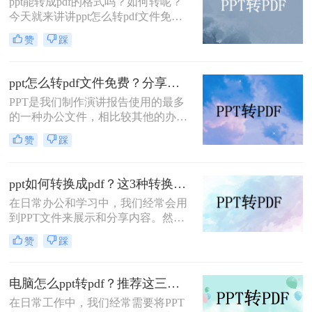
ppt能转成pdf的格式吗？如何转呢？
容性和稳定性，在文件共享、打印和
今天就来讲讲ppt怎么转pdf文件免
归档方面表现出色。因此，将PPT转
费，看看是如何完成的，当我们制作
换成PDF成为许多用户在工作和学习
赞
踩
好一份文档时，想要分享但是又不想
中的常见需求。本文将详细介绍如何
内容被修改，那么转成pdf格式就是个
将ppt转换成pdf的几种方法，并分享
很好的法子，但是很多朋友不知道怎
一些实用技巧。
ppt怎么转pdf文件免费？分享三种方法，1分钟轻松解决！
么#other#，今天小编就来教大家一
PPT是我们制作演讲报告使用的最多
招。
的一种办公文件，相比较其他的办公
文件，PPT文档在演示效果上更加的
赞
踩
丰富出色，但是如果是要打印或者是
发送给他人查看，那么转换成PDF格
式是种不错的选择，因为PDF文件比
ppt如何转换成pdf？这3种转换方法你该学会！
较文档，兼容性强，打印效果也十分
在日常办公和学习中，我们经常会用
好，那么ppt怎么转pdf文件免费呢？
到PPT文件来展示和分享内容。然
下面就让我们来看看ppt文件转pdf文
而，有时候我们需要将PPT文件转换
件的方法吧。
赞
踩
成PDF格式，以方便打印、编辑或分
享给其他人。那么，ppt如何转换成
pdf呢？接下来，本文将为你详细介绍
电脑怎么ppt转pdf？推荐这三种方法给大家！
几种常见的转换方法。
在日常工作中，我们经常需要将PPT