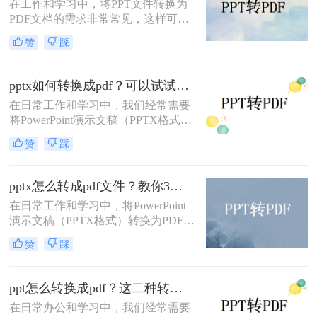
在工作和学习中，将PPT文件转换为
PDF文档的需求非常常见，这样可以
确保演示文稿在不同设备上的显示效
赞
踩
果一致，并且便于分享和打印。那么
怎样把ppt转成pdf呢？本文将介绍三
种常见的PPT转PDF方法，帮助您根
pptx如何转换成pdf？可以试试这三个转换方法！
据实际需求选择最合适的方式。
在日常工作和学习中，我们经常需要
将PowerPoint演示文稿（PPTX格式）
转换为PDF格式，以便更广泛地分
赞
踩
享、打印或保证在不同设备上的一致
展示效果。PDF（Portable Document
Format）因其跨平台兼容性和保持文
pptx怎么转成pdf文件？教你3种方法快速转换！
档格式不变的特性而备受欢迎。那么
在日常工作和学习中，将PowerPoint
pptx如何转换成pdf呢？本文将详细介
演示文稿（PPTX格式）转换为PDF文
绍几种将PPTX转换为PDF的高效方
件是一项常见的需求。PDF格式因其
法，帮助您轻松完成转换任务。
赞
踩
跨平台兼容性、保持文档格式不变以
及便于分享和打印的特点而广受欢
迎。那么pptx怎么转成pdf文件呢？本
ppt怎么转换成pdf？这二种转换方法非常实用！
文将详细介绍几种将PPTX转换成PDF
在日常办公和学习中，我们经常需要
文件的方法，帮助您轻松完成转换任