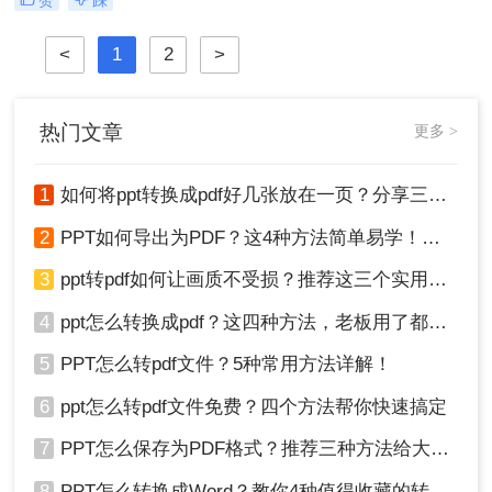
其跨平台兼容性和良好的版面保持能
力，成为了许多场合下的首选格式。
<
1
2
>
那么PPT怎么转pdf文件呢？本文将介
绍PPT转PDF文件的几种常用方法，
帮助您轻松实现格式转换。
热门文章
更多 >
1
如何将ppt转换成pdf好几张放在一页？分享三种简单且高效的方法！
2
PPT如何导出为PDF？这4种方法简单易学！值得收藏！
3
ppt转pdf如何让画质不受损？推荐这三个实用方法给你！
4
ppt怎么转换成pdf？这四种方法，老板用了都给满分！
5
PPT怎么转pdf文件？5种常用方法详解！
6
ppt怎么转pdf文件免费？四个方法帮你快速搞定
7
PPT怎么保存为PDF格式？推荐三种方法给大家！
8
PPT怎么转换成Word？教你4种值得收藏的转换方法!！