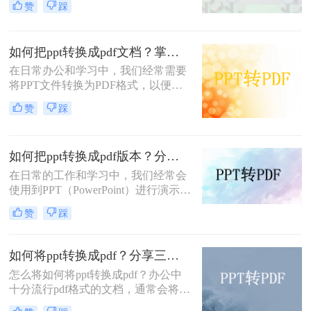
赞
踩
跨平台、不易被篡改、保持文档原样
等优点，因此得到了广泛应用。那么
PPT怎么转换成PDF呢？下面，我将
如何把ppt转换成pdf文档？掌握这3个方法，工作效率直接翻倍！
详细介绍几种将PPT转换成PDF的方
法。
在日常办公和学习中，我们经常需要
将PPT文件转换为PDF格式，以便更
方便地分享、查看和打印。那么如何
赞
踩
把PPT转换成PDF文档呢？本文将介
绍三种实用的方法，帮助你轻松实现
PPT到PDF的转换。
如何把ppt转换成pdf版本？分享四个高效转换方法！
在日常的工作和学习中，我们经常会
使用到PPT（PowerPoint）进行演示和
报告。然而，有时我们可能需要将
赞
踩
PPT文件转换成PDF版本，以便于在
没有PowerPoint软件的环境下进行查
看和分享，或者为了保持演示内容的
如何将ppt转换成pdf？分享三种方法，1分钟轻松解决！
格式和布局不变。那么，如何把PPT
怎么将如何将ppt转换成pdf？办公中
转换成PDF版本呢？本文将为您介绍
十分流行pdf格式的文档，通常会将一
几种常见的方法。
些制作好的其他格式文档转换成pdf的