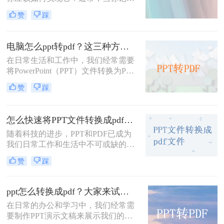
轻松完成这一转换过程。
和整理数据时，你习惯于创建新的
赞
踩
PPT文档——这种常用的简单编辑文
档格式，有时你不可避免地会遇到文
档格式转换的问题。今天小编就来解
电脑怎么ppt转pdf？这三种方法教你快速解决！
决一下ppt转pdf这个问题。
在日常生活和工作中，我们经常需要
将PowerPoint（PPT）文件转换为PDF
格式，以便于在不具备PowerPoint软
赞
踩
件的设备上进行查看、打印或共享。
PDF格式具有跨平台、跨设备的兼容
性，并且能够保留原文件的排版和格
怎么快速将PPT文件转换成pdf文件？下面小编给推荐这三种方法!
式。那么电脑怎么ppt转pdf呢？以下
是几种将PPT转换为PDF文件的方
随着科技的进步，PPT和PDF已成为
法。
我们日常工作和生活中不可或缺的文
件格式。PPT以其丰富的视觉效果和
赞
踩
灵活的编辑功能，在演示和报告中发
挥着重要作用；而PDF则以其稳定的
格式和广泛的兼容性，在文件共享和
ppt怎么转换成pdf？大家来试试这三种方法吧！
打印中占据一席之地。因此，将PPT
在日常的办公和学习中，我们经常需
文件转换成PDF文件的需求日益增
要制作PPT演示文稿来展示我们的想
加。那么怎么快速将PPT文件转换成