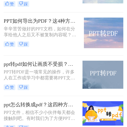
有时候我们希望将PPT转换为PDF格
赞
踩
式，以便更方便地打印、分享或存
档。更有趣的是，我们可能希望将多
个页面放在一个PDF页面中，以便节
PPT如何导出为PDF？这4种方法简单易学！值得收藏！
省空间和纸张。那么如何将ppt转换成
辛辛苦苦做好的PPT文档，如何在分
pdf好几张放在一页呢？在本文中，我
享给他人之后又不被复制内容呢？我
们将介绍三种简单且高效的方法，以
们可以将PPT如何导出为pdf，大家也
满足这些需求。
赞
踩
知道PDF文件是不易编辑的，它是专
门为阅读而生的，因此，很多人都喜
欢将自己制作好的文档转换成PDF的
ppt转pdf如何让画质不受损？推荐这三个实用方法给你！
格式，那么如何将PPT转pdf呢？下面
就来看看吧。
PPT转PDF是一项常见的操作，许多
人在工作或学习中都需要将PPT文件
转换为PDF格式，以便于分享和阅
赞
踩
览。然而，转换过程中往往会面临一
个问题，那就是画质损失的风险。那
么，PPT转PDF如何让画质不受损
ppt怎么转换成pdf？这四种方法，老板用了都给满分！
呢？本文将从多个方面为您详细介绍
PPT文件，相信不少小伙伴每天都会
PPT转PDF的画质保留技巧，让您的
接触到吧。有时我们为了方便PPT文
转换过程更加顺利和高效。
件的传输，会将PPT文件转换成PDF