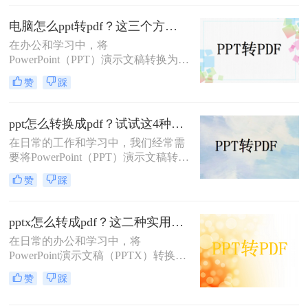
享、打印或存档。那么ppt如何转pdf
呢？本文将介绍几种常用的PPT转
电脑怎么ppt转pdf？这三个方法可以了解下!
PDF方法，助你轻松完成文件转换。
在办公和学习中，将
PowerPoint（PPT）演示文稿转换为
PDF格式是确保文件格式一致性及防
赞
踩
止内容被随意修改的有效手段。那么
电脑怎么ppt转pdf呢？为了帮助用户
更轻松地完成这一任务，本文将详细
ppt怎么转换成pdf？试试这4种转换方法！
介绍三种不同的PPT转PDF方法。
在日常的工作和学习中，我们经常需
要将PowerPoint（PPT）演示文稿转换
为PDF格式。PDF文件因其跨平台兼
赞
踩
容性、格式稳定性和便于分享的特
点，成为了许多场合下文档传输和展
示的首选格式。无论是为了在线分
pptx怎么转成pdf？这二种实用方法轻松解决！
享、打印成册还是确保演示内容的格
在日常的办公和学习中，将
式一致性，将PPT转换为PDF都是一
PowerPoint演示文稿（PPTX）转换为
个明智的选择。那么ppt怎么转换成
PDF格式是一项常见且重要的任务。
pdf呢？本文将详细介绍几种将PPT转
赞
踩
PDF格式因其良好的跨平台兼容性、
换成PDF的方法，帮助您轻松完成这
保持文档格式不变以及便于分享和打
一任务。