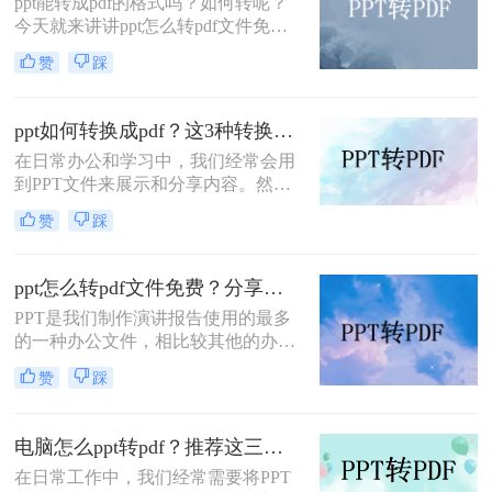
ppt能转成pdf的格式吗？如何转呢？
容性和稳定性，在文件共享、打印和
今天就来讲讲ppt怎么转pdf文件免
归档方面表现出色。因此，将PPT转
费，看看是如何完成的，当我们制作
换成PDF成为许多用户在工作和学习
赞
踩
好一份文档时，想要分享但是又不想
中的常见需求。本文将详细介绍如何
内容被修改，那么转成pdf格式就是个
将ppt转换成pdf的几种方法，并分享
很好的法子，但是很多朋友不知道怎
一些实用技巧。
ppt如何转换成pdf？这3种转换方法你该学会！
么#other#，今天小编就来教大家一
在日常办公和学习中，我们经常会用
招。
到PPT文件来展示和分享内容。然
而，有时候我们需要将PPT文件转换
赞
踩
成PDF格式，以方便打印、编辑或分
享给其他人。那么，ppt如何转换成
pdf呢？接下来，本文将为你详细介绍
ppt怎么转pdf文件免费？分享三种方法，1分钟轻松解决！
几种常见的转换方法。
PPT是我们制作演讲报告使用的最多
的一种办公文件，相比较其他的办公
文件，PPT文档在演示效果上更加的
赞
踩
丰富出色，但是如果是要打印或者是
发送给他人查看，那么转换成PDF格
式是种不错的选择，因为PDF文件比
电脑怎么ppt转pdf？推荐这三种方法给大家！
较文档，兼容性强，打印效果也十分
在日常工作中，我们经常需要将PPT
好，那么ppt怎么转pdf文件免费呢？