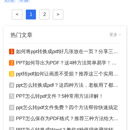
其跨平台兼容性和良好的版面保持能
力，成为了许多场合下的首选格式。
<
1
2
>
那么PPT怎么转pdf文件呢？本文将介
绍PPT转PDF文件的几种常用方法，
帮助您轻松实现格式转换。
热门文章
更多 >
1
如何将ppt转换成pdf好几张放在一页？分享三种简单且高效的方法！
2
PPT如何导出为PDF？这4种方法简单易学！值得收藏！
3
ppt转pdf如何让画质不受损？推荐这三个实用方法给你！
4
ppt怎么转换成pdf？这四种方法，老板用了都给满分！
5
PPT怎么转pdf文件？5种常用方法详解！
6
ppt怎么转pdf文件免费？四个方法帮你快速搞定
7
PPT怎么保存为PDF格式？推荐三种方法给大家！
8
PPT怎么转换成Word？教你4种值得收藏的转换方法!！