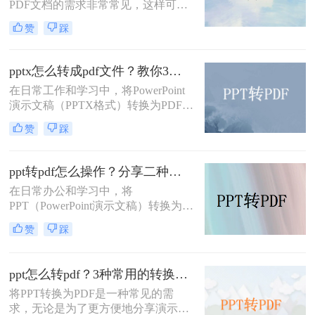
PDF文档的需求非常常见，这样可以
确保演示文稿在不同设备上的显示效
赞
踩
果一致，并且便于分享和打印。那么
怎样把ppt转成pdf呢？本文将介绍三
种常见的PPT转PDF方法，帮助您根
pptx怎么转成pdf文件？教你3种方法快速转换！
据实际需求选择最合适的方式。
在日常工作和学习中，将PowerPoint
演示文稿（PPTX格式）转换为PDF文
件是一项常见的需求。PDF格式因其
赞
踩
跨平台兼容性、保持文档格式不变以
及便于分享和打印的特点而广受欢
迎。那么pptx怎么转成pdf文件呢？本
ppt转pdf怎么操作？分享二种快速转方法！
文将详细介绍几种将PPTX转换成PDF
在日常办公和学习中，将
文件的方法，帮助您轻松完成转换任
PPT（PowerPoint演示文稿）转换为
务。
PDF格式是一种常见的需求。这样做
赞
踩
不仅能够确保文件在不同设备上的显
示一致性，还能方便没有安装
PowerPoint软件的用户查看。那么ppt
ppt怎么转pdf？3种常用的转换方法详解！
转pdf怎么操作呢？本文将详细介绍两
将PPT转换为PDF是一种常见的需
种PPT转PDF的方法，帮助您轻松实
求，无论是为了更方便地分享演示文
现这一目标。