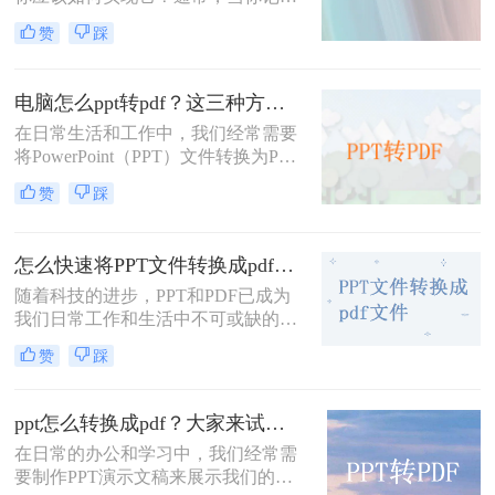
轻松完成这一转换过程。
和整理数据时，你习惯于创建新的
赞
踩
PPT文档——这种常用的简单编辑文
档格式，有时你不可避免地会遇到文
档格式转换的问题。今天小编就来解
电脑怎么ppt转pdf？这三种方法教你快速解决！
决一下ppt转pdf这个问题。
在日常生活和工作中，我们经常需要
将PowerPoint（PPT）文件转换为PDF
格式，以便于在不具备PowerPoint软
赞
踩
件的设备上进行查看、打印或共享。
PDF格式具有跨平台、跨设备的兼容
性，并且能够保留原文件的排版和格
怎么快速将PPT文件转换成pdf文件？下面小编给推荐这三种方法!
式。那么电脑怎么ppt转pdf呢？以下
是几种将PPT转换为PDF文件的方
随着科技的进步，PPT和PDF已成为
法。
我们日常工作和生活中不可或缺的文
件格式。PPT以其丰富的视觉效果和
赞
踩
灵活的编辑功能，在演示和报告中发
挥着重要作用；而PDF则以其稳定的
格式和广泛的兼容性，在文件共享和
ppt怎么转换成pdf？大家来试试这三种方法吧！
打印中占据一席之地。因此，将PPT
在日常的办公和学习中，我们经常需
文件转换成PDF文件的需求日益增
要制作PPT演示文稿来展示我们的想
加。那么怎么快速将PPT文件转换成