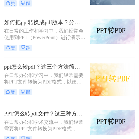
赞
踩
格式，其中就有ppt，只要还是因为
pdf不易编辑这个特性，如果你不想别
人修改你的文档，那么转成pdf是个不
如何把ppt转换成pdf版本？分享四个高效转换方法！
错的方法，那么如何ppt转pdf呢？
在日常的工作和学习中，我们经常会
使用到PPT（PowerPoint）进行演示和
报告。然而，有时我们可能需要将
赞
踩
PPT文件转换成PDF版本，以便于在
没有PowerPoint软件的环境下进行查
看和分享，或者为了保持演示内容的
ppt怎么转pdf？这三个方法简单易操作！
格式和布局不变。那么，如何把PPT
在日常办公和学习中，我们经常需要
转换成PDF版本呢？本文将为您介绍
将PPT文件转换为PDF格式，以便在
几种常见的方法。
各种设备和平台上进行分享、打印或
赞
踩
存档。那么PPT怎么转PDF呢？本文
将介绍三种实用的PPT转PDF的方
法，帮助您轻松完成转换工作。
PPT怎么转pdf文件？这三种方法小白也能轻松学会！
在日常办公和学术交流中，我们经常
需要将PPT文件转换为PDF格式，以
便于分享、打印和保存。PDF格式因
赞
踩