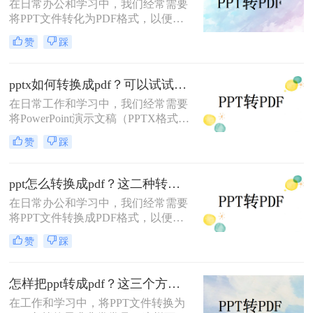
在日常办公和学习中，我们经常需要
将PPT文件转化为PDF格式，以便更
好地进行分享、打印或存档。那么如
赞
踩
何在电脑上将PPT转化为PDF呢？本
文将介绍三种在电脑上将PPT转化为
PDF的方法。
pptx如何转换成pdf？可以试试这三个转换方法！
在日常工作和学习中，我们经常需要
将PowerPoint演示文稿（PPTX格式）
转换为PDF格式，以便更广泛地分
赞
踩
享、打印或保证在不同设备上的一致
展示效果。PDF（Portable Document
Format）因其跨平台兼容性和保持文
ppt怎么转换成pdf？这二种转换方法非常实用！
档格式不变的特性而备受欢迎。那么
在日常办公和学习中，我们经常需要
pptx如何转换成pdf呢？本文将详细介
将PPT文件转换成PDF格式，以便更
绍几种将PPTX转换为PDF的高效方
好地进行分享、打印或存档。那么
法，帮助您轻松完成转换任务。
赞
踩
PPT怎么转换成PDF呢？本文将介绍
两种将PPT转换成PDF的方法。
怎样把ppt转成pdf？这三个方法让你办公更高效！
在工作和学习中，将PPT文件转换为