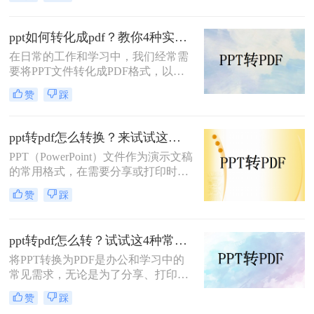
件是一项常见的需求。PDF格式因其
良好的跨平台性、安全性和打印效果
而广受欢迎。那么PPT如何转换成
ppt如何转化成pdf？教你4种实用转换方法!
PDF呢？本文将介绍三种将PPT转换
在日常的工作和学习中，我们经常需
成PDF的方法。
要将PPT文件转化成PDF格式，以便
更好地进行分享、打印或存档。那么
赞
踩
PPT如何转化成PDF呢？本文将介绍
四种将PPT转化成PDF的方法。
ppt转pdf怎么转换？来试试这三种常用转换方法！
PPT（PowerPoint）文件作为演示文稿
的常用格式，在需要分享或打印时，
转换为PDF（Portable Document
赞
踩
Format）格式可以确保其内容的完整
性和格式的一致性。那么ppt转pdf怎
么转换呢？本文将介绍三种将PPT转
ppt转pdf怎么转？试试这4种常用方法！
换为PDF的方法。
将PPT转换为PDF是办公和学习中的
常见需求，无论是为了分享、打印还
是确保格式兼容性。那么ppt转pdf怎
赞
踩
么转呢？本文将介绍多种实用方法，