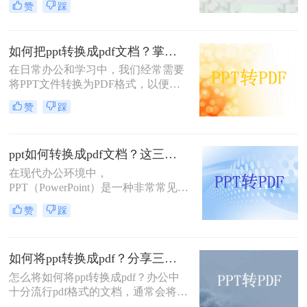
赞
踩
跨平台、不易被篡改、保持文档原样
等优点，因此得到了广泛应用。那么
PPT怎么转换成PDF呢？下面，我将
如何把ppt转换成pdf文档？掌握这3个方法，工作效率直接翻倍！
详细介绍几种将PPT转换成PDF的方
法。
在日常办公和学习中，我们经常需要
将PPT文件转换为PDF格式，以便更
方便地分享、查看和打印。那么如何
赞
踩
把PPT转换成PDF文档呢？本文将介
绍三种实用的方法，帮助你轻松实现
PPT到PDF的转换。
ppt如何转换成pdf文档？这三种转换方法超实用！
在现代办公环境中，
PPT（PowerPoint）是一种非常常见的
文件格式，被广泛用于展示和演示。
赞
踩
然而，有时我们可能需要将PPT文件
转换为PDF（Portable Document
Format）文档，以便更方便地分享和
如何将ppt转换成pdf？分享三种方法，1分钟轻松解决！
传递信息。本文将详细介绍PPT如何
转换成PDF文档，为您呈现一篇详尽
怎么将如何将ppt转换成pdf？办公中
的操作指南。
十分流行pdf格式的文档，通常会将一
些制作好的其他格式文档转换成pdf的