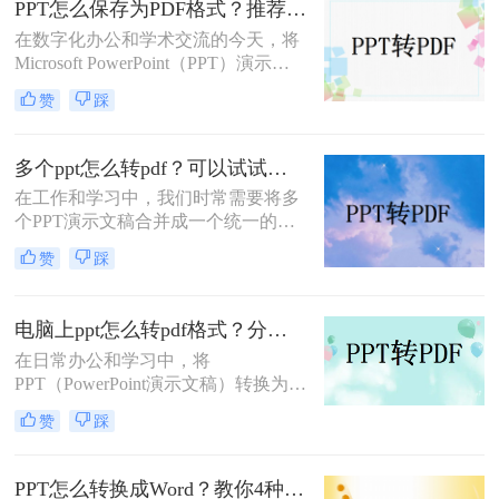
PPT怎么保存为PDF格式？推荐三种方法给大家！
呢？本文将详细介绍几种常用的PPT
在数字化办公和学术交流的今天，将
转PDF的方法，帮助大家轻松完成转
Microsoft PowerPoint（PPT）演示文
换。
稿转换为PDF格式已成为一种常见的
赞
踩
需求。PDF格式因其跨平台兼容性、
保持文档原貌不变以及不易被篡改的
特性，成为分享、打印和存档PPT文
多个ppt怎么转pdf？可以试试这三种方法！
件的理想选择。本文将详细介绍PPT
在工作和学习中，我们时常需要将多
怎么保存为PDF格式，并探讨一些相
个PPT演示文稿合并成一个统一的
关的注意事项。
PDF文档，无论是为了归档、分享还
赞
踩
是打印。这一过程不仅要求效率，更
需要确保原始PPT文件的格式和设计
细节得到完整保留。那么多个ppt怎么
电脑上ppt怎么转pdf格式？分享三种好用的方法！
转pdf呢？本文将介绍几种有效且简便
在日常办公和学习中，将
的方法，帮助你轻松实现这一目标。
PPT（PowerPoint演示文稿）转换为
PDF（Portable Document Format）格
赞
踩
式是一项常见的需求，以便更好地分
享、打印或在不同设备上保持格式的
一致性。那么电脑上ppt怎么转pdf格
PPT怎么转换成Word？教你4种值得收藏的转换方法!！