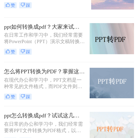
法、数据或报告。然而，在某些情况
pdf文件呢？本文将介绍几种快速将
赞
踩
下，我们可能希望将PPT文件转换为
PPT文件转换成PDF文件的方法。
PDF格式，以便更广泛地分享或确保
文件的格式一致性。本文将为您详细
ppt如何转换成pdf？大家来试试这三种方法吧！
介绍PPT怎么转换成PDF，并探讨一
些相关的注意事项。
在日常工作和学习中，我们经常需要
将PowerPoint（PPT）演示文稿转换为
PDF（Portable Document Format）文
赞
踩
件。PDF格式的文件具有跨平台兼容
性好、格式固定、易于阅读和分享等
特点，因此非常适合用于保存和共享
怎么将PPT转换为PDF？掌握这3个方法，工作效率直接翻倍！
PPT内容。本文将详细介绍PPT如何
在现代办公和学习中，PPT文档是一
转换成PDF，并提供一些实用技巧和
种常见的文件格式，而PDF文件则是
建议。
一种更为便捷和广泛应用的电子文
赞
踩
档。许多人在工作和学习中需要将
PPT文件转换为PDF文件，以便更好
地共享和保存。那么，怎么将PPT转
ppt怎么转换成pdf？试试这几种转换方法！
换为PDF呢？本文将为您介绍几种简
在日常的办公和学习中，我们经常需
单易行的方法，帮助您快速完成转
要将PPT文件转换为PDF格式，以便
换。
于分享、查阅或归档。PDF格式具有