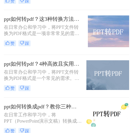
赞
踩
格式，这样子也方便大家在各种设备
上使用和阅读。那大家知道ppt怎么转
换成pdf吗？有需要进行PPT转PDF格
ppt如何转pdf？这3种转换方法尝试下！
式的小伙伴，今天我就来为你们分享
在日常办公和学习中，将PPT文件转
四种不错的方法。
换为PDF格式是一项非常常见的需
求。PDF格式因其跨平台兼容性强、
赞
踩
文件体积小、易于阅读和打印等特
点，成为分享和存档的理想选择。那
么ppt如何转pdf呢？本文将介绍三种
ppt如何转pdf？4种高效且实用的方法详解！
将PPT转换为PDF的方法。
在日常办公和学习中，将PPT文件转
换为PDF格式是一个常见的需求。
PDF文件具有兼容性强、格式固定、
赞
踩
不易被修改等优点，非常适合用于分
享、打印或存档。那么ppt如何转pdf
呢？本文将介绍几种常用的PPT转
ppt如何转换成pdf？教你三种简单有效的方法！
PDF方法，助你轻松完成文件转换。
在日常工作和学习中，将
PPT（PowerPoint演示文稿）转换成
PDF（Portable Document Format）文
赞
踩