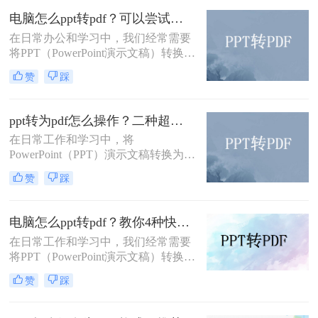
印的特点，成为了许多用户首选的文
电脑怎么ppt转pdf？可以尝试一下这3个转换方法！
件格式。本文将详细介绍pptx怎么转
成pdf的多种方法。
在日常办公和学习中，我们经常需要
将PPT（PowerPoint演示文稿）转换为
PDF格式，以便于分享、打印或存
赞
踩
档。那么电脑怎么ppt转pdf呢？本文
将介绍三种将PPT转为PDF的方法。
ppt转为pdf怎么操作？二种超实用转换方法分享！
在日常工作和学习中，将
PowerPoint（PPT）演示文稿转换为
PDF格式的需求非常普遍。这样做不
赞
踩
仅能够确保文件在不同设备上的展示
效果一致，还能方便没有安装
PowerPoint软件的用户查看。那么ppt
电脑怎么ppt转pdf？教你4种快速转换的方法！
转为pdf怎么操作呢？本文将介绍两种
在日常工作和学习中，我们经常需要
常用的PPT转PDF的方法。
将PPT（PowerPoint演示文稿）转换为
PDF（Portable Document Format）格
赞
踩
式，以便于分享、打印或存档。PPT
转PDF的过程并不复杂，有多种方法
可以实现。那么电脑怎么ppt转pdf