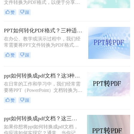
文件转换为PDF格式，以便于分享、
下面就让我们来看看ppt文件转pdf文
打印或保持格式的一致性。那么电脑
件的方法吧。
赞
踩
怎么ppt转pdf呢？下面将详细介绍几
种PPT转PDF的方法，帮助大家轻松
完成转换。
PPT如何转化PDF格式？三种适合小白的转换方法！
在办公、教学或演示过程中，我们经
常需要将PPT文件转换为PDF格式，
以便在不同设备和软件上保持一致的
赞
踩
排版和布局。PDF格式具有跨平台
性、不易被篡改的特点，能够确保演
示内容的稳定性和可读性。那么PPT
ppt如何转换成pdf文档？这3种方法，任你选择！
如何转化PDF格式呢？下面将介绍三
种将PPT转化为PDF格式的方法，帮
在日常的工作和学习中，我们经常需
助您轻松实现格式转换。
要将PPT（PowerPoint）文档转换为
PDF格式，以便于分享、打印或确保
赞
踩
内容在不同设备上保持一致的展示效
果。PDF格式具有跨平台兼容性好、
不易被篡改等优点，因此成为了许多
ppt如何转换成pdf文档？这三种实用方法分享给你！
场合下的首选格式。本文将详细介绍
如果你想将ppt如何转换成pdf文档，
PPT如何转换成PDF文档，帮助读者
你应该如何实现它？通常，当你记录