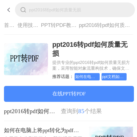
首页>
使用技巧>
PPT转PDF教程>
ppt2016转pdf如何质量无损
ppt2016转pdf如何质量无
损
提供专业的ppt2016转pdf如何质量无损方
案，采用智能对象流重构技术，确保文档
1:1高保真还原且排版不乱码。支持一键批
推荐话题：
如何在电脑上将ppt转化为pdf
ppt文档如何转换成pdf？简单易学的方法
量处理，全链路 SSL 加密保障隐私安全。
助您快速实现ppt2016转pdf如何质量无
损，无需安装，高效办公。
在线PPT转PDF
ppt2016转pdf如何质量无损
查询到
85
个结果
如何在电脑上将ppt转化为pdf？分享三个实用且易学的转换方法！