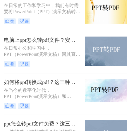
式呢？以下将详细介绍几种在电脑上
在日常的工作和学习中，我们有时需
将PPT转换为PDF格式的方法。
要将PowerPoint（PPT）演示文稿转换
为Word文档，以便于编辑、打印或进
赞
踩
行更深入的内容整理。虽然两者都是
Microsoft Office套件的一部分，但它
们的设计用途不同，因此直接转换并
电脑上ppt怎么转pdf文件？安利给你这三种简单的方法！
不总是直截了当。不过，借助一些技
在日常办公和学习中，
巧和工具，我们可以有效地将PPT转
PPT（PowerPoint演示文稿）因其直
换为Word格式。那么PPT怎么转换成
观、动态的展示效果而广受欢迎。然
Word呢？以下是一些实用的方法，帮
赞
踩
而，在某些情况下，我们可能需要将
助你完成这一转换。
PPT转换为PDF文件，以便更好地分
享、打印或确保在不同设备上的一致
如何将ppt转换成pdf？这三种转换方法你该学会！
显示。那么电脑上ppt怎么转pdf文件
在当今的数字化时代，
呢？本文将详细介绍在电脑上将PPT
PPT（PowerPoint演示文稿）和
转换为PDF文件的多种方法，帮助用
PDF（Portable Document Format，可
户轻松完成这一任务。
赞
踩
移植文档格式）是两种广泛使用的文
件格式，各自在不同的场景下发挥着
重要作用。PPT因其强大的演示功能
ppt怎么转pdf文件免费？这三种方法，我给满分！
而备受青睐，而PDF则以其良好的兼