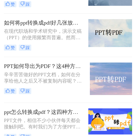
转换为PDF格式，以便于分享和阅
赞
踩
览。然而，转换过程中往往会面临一
个问题，那就是画质损失的风险。那
么，PPT转PDF如何让画质不受损
如何将ppt转换成pdf好几张放在一页？分享三种简单且高效的方法！
呢？本文将从多个方面为您详细介绍
在现代职场和学术研究中，演示文稿
PPT转PDF的画质保留技巧，让您的
（PPT）的使用频繁而普遍。然而，
转换过程更加顺利和高效。
有时候我们希望将PPT转换为PDF格
赞
踩
式，以便更方便地打印、分享或存
档。更有趣的是，我们可能希望将多
个页面放在一个PDF页面中，以便节
PPT如何导出为PDF？这4种方法简单易学！值得收藏！
省空间和纸张。那么如何将ppt转换成
辛辛苦苦做好的PPT文档，如何在分
pdf好几张放在一页呢？在本文中，我
享给他人之后又不被复制内容呢？我
们将介绍三种简单且高效的方法，以
们可以将PPT如何导出为pdf，大家也
满足这些需求。
赞
踩
知道PDF文件是不易编辑的，它是专
门为阅读而生的，因此，很多人都喜
欢将自己制作好的文档转换成PDF的
ppt怎么转换成pdf？这四种方法，老板用了都给满分！
格式，那么如何将PPT转pdf呢？下面
就来看看吧。
PPT文件，相信不少小伙伴每天都会
接触到吧。有时我们为了方便PPT文
件的传输，会将PPT文件转换成PDF