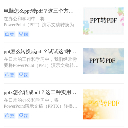
助你快速完成转换。
电脑怎么ppt转pdf？这三个方法可以了解下!
在办公和学习中，将
PowerPoint（PPT）演示文稿转换为
PDF格式是确保文件格式一致性及防
赞
踩
止内容被随意修改的有效手段。那么
电脑怎么ppt转pdf呢？为了帮助用户
更轻松地完成这一任务，本文将详细
ppt怎么转换成pdf？试试这4种转换方法！
介绍三种不同的PPT转PDF方法。
在日常的工作和学习中，我们经常需
要将PowerPoint（PPT）演示文稿转换
为PDF格式。PDF文件因其跨平台兼
赞
踩
容性、格式稳定性和便于分享的特
点，成为了许多场合下文档传输和展
示的首选格式。无论是为了在线分
pptx怎么转成pdf？这二种实用方法轻松解决！
享、打印成册还是确保演示内容的格
在日常的办公和学习中，将
式一致性，将PPT转换为PDF都是一
PowerPoint演示文稿（PPTX）转换为
个明智的选择。那么ppt怎么转换成
PDF格式是一项常见且重要的任务。
pdf呢？本文将详细介绍几种将PPT转
赞
踩
PDF格式因其良好的跨平台兼容性、
换成PDF的方法，帮助您轻松完成这
保持文档格式不变以及便于分享和打
一任务。