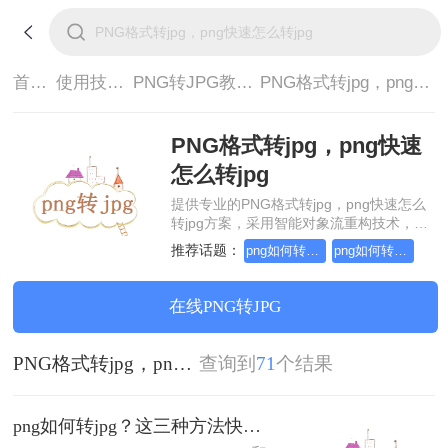
首页>
使用技巧>
PNG转JPG教程>
PNG格式转jpg，png快速怎么转jpg
PNG格式转jpg，png快速
怎么转jpg
提供专业的PNG格式转jpg，png快速怎么
转jpg方案，采用智能对象流重构技术，确
保文档1:1高保真还原且排版不乱码。支持
推荐话题：
png如何转成jpg图片，有什么快速的方法
png如何转成jpg图片？几步就搞定
一键批量处理，全链路 SSL 加密保障隐私
安全。助您快速实现PNG格式转jpg，png
快速怎么转jpg，无需安装，高效办公。
在线PNG转JPG
PNG格式转jpg，png快速怎么转jpg
查询到
71
个结果
png如何转jpg？这三种方法快速搞定转换！