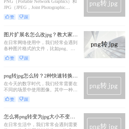
特定的需求或优化存储空间。那么
PNG（Portable Network Graphics）和
png图片如何转换成jpg格式呢？下面
JPG（JPEG，Joint Photographic
将介绍三种实用的方法，帮助你轻松
Experts Group）作为两种广泛应用的
赞
踩
完成PNG到JPG的转换。
图片格式，各自有其特点和适用场
景。有时，为了适应不同的显示需求
或优化存储空间，我们可能需要将
图片扩展名怎么改jpg？教大家三种简单转换方法！
PNG图片转换为JPG格式。那么png怎
在日常网络使用中，我们经常会遇到
样转jpg呢？接下来，我将为大家介绍
各种图片格式的文件，比如png、
四种高效且实用的PNG转JPG的方
jpeg、bmp等等。然而，很多时候我
法。
赞
踩
们需要将图片扩展名改为jpg格式，因
为jpg格式在网页加载速度和存储空间
方面更加优秀。那么，图片扩展名怎
png转jpg怎么转？2种快速转换的方法分享~
么改jpg呢？本文将为您详细介绍三种
在今天的数字时代，我们经常需要在
简单实用的方法，帮助您达到这一目
不同的场景中使用图像。其中一种常
标。
见的图像格式是PNG（便携式网络图
赞
踩
形），它是一种无损的格式，适用于
保留图像的高质量。然而，在某些情
况下，我们可能需要将PNG图像转换
怎么将png转变为jpg大小不变？今天教会你4个方法！
为JPG（Joint Photographic Experts
在日常生活中，我们常常会遇到需要
Group）格式，因为JPG格式具有较小