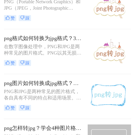
PNG（Portable Network Graphics）和
JPG（JPEG，Joint Photographic
Experts Group）是两种常用的图片格
赞
踩
式。PNG以其高质量的无损压缩和支
持透明度的特性而著称，而JPG则以
其优秀的压缩率和广泛的应用范围而
png格式如何转换为jpg格式？3个方法既简单又方便~！
流行。然而，在某些情况下，我们可
能需要将PNG图片转换为JPG格式。
在数字图像处理中，PNG和JPG是两
那么png如何转jpg呢？以下将介绍三
种常见的图片格式。PNG以其无损压
种实用的PNG转JPG的方法。
缩和支持透明度的特性而著称，而
赞
踩
JPG则以其高效的压缩算法和广泛的
应用领域受到青睐。然而，在某些情
况下，我们可能需要将PNG图片转换
png图片如何转换成jpg格式？试试这3个方法！
为JPG格式，以满足特定的需求或优
化存储。那么png格式如何转换为jpg
PNG和JPG是两种常见的图片格式，
格式呢？本文将详细介绍PNG转JPG
各自具有不同的特点和适用场景。
的几种方法，帮助您轻松实现这一转
PNG格式以其无损压缩和透明背景支
赞
踩
换过程。
持受到用户的青睐，而JPG格式则因
其高效的压缩算法广泛应用于各类图
片存储和传输。有时，我们可能需要
png怎样转jpg？学会4种图片格式转换方法！
将PNG图片转换成JPG格式，以满足