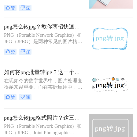
松完成这一转换过程。
生活中的点滴，照片记录了我们美好
赞
踩
的回忆。然而，不同的相机或设备可
能会保存照片为不同的格式，如
PNG、TIFF、RAW等。其中，JPG格
png怎么转jpg？教你两招快速转格式！
式是最常见和广泛支持的格式。如果
PNG（Portable Network Graphics）和
你想将大量照片转换为JPG格式，那
JPG（JPEG）是两种常见的图片格
么如何批量把照片转为jpg呢？下面将
式，各有其特点。PNG通常用于需要
为你介绍两种简便的方法。
赞
踩
保留透明背景或无损压缩的场合，而
JPG则广泛应用于需要高效压缩且对
质量有一定要求的场景。有时，你可
如何将png批量转jpg？这三个方法可以学习下 ！
能需要将PNG图片转换为JPG格式，
以适应特定的需求或优化文件大小。
在现如今的数字世界中，图片处理变
那么png怎么转jpg呢？下面，我们将
得越来越重要。而在实际应用中，我
介绍几种将PNG转换为JPG格式的方
们常常需要将PNG格式的图片转换为
赞
踩
法。
JPG格式，以节省存储空间、提高加
载速度等目的。那么，如何将png批
量转jpg呢？本文将详细介绍几种简单
png怎么转jpg格式照片？这三个方法需要了解！
而高效的方法，让你轻松应对图片格
式转换的需求。
PNG（Portable Network Graphics）和
JPG（JPEG，Joint Photographic