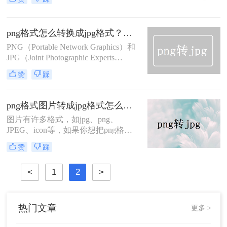
我们可能需要将png格式转换成jpg格
式，以便更好地适应不同的需求。那
么png格式如何变成jpg呢？本文将为
png格式怎么转换成jpg格式？这两个方法需要了解！
您介绍让他种简单而有效的方法，帮
助您将png格式变成jpg格式。
PNG（Portable Network Graphics）和
JPG（Joint Photographic Experts
Group）是两种常用的图片格式，它
赞
踩
们各有特点。PNG格式适用于需要透
明度的图片或网页元素，而JPG格式
适用于照片和有连续色调的图片。如
png格式图片转成jpg格式怎么转？转换方法有三种！
果你有一张PNG图片，并希望将其转
图片有许多格式，如jpg、png、
换为JPG格式，那么png格式怎么转换
JPEG、icon等，如果你想把png格式
成jpg格式呢？以下是二种简单的方
图片转成jpg格式，很多人都会用ps来
法。
赞
踩
做，如果没有安装，那就用ps了。图
片格式转换其实也可以在线转换，下
<
1
2
>
面我就为你介绍png格式图片转成jpg
格式怎么转方法。一起来看看吧。
热门文章
更多 >