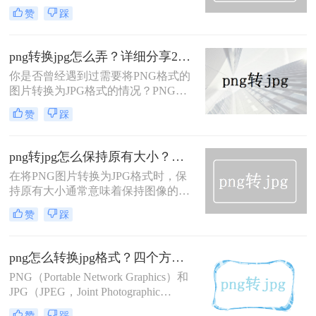
Experts Group）是两种广泛使用的图
赞
踩
片格式。PNG通常用于需要透明背景
或无损压缩的情况，而JPG则因其有
损压缩特性，广泛应用于网页和摄影
png转换jpg怎么弄？详细分享2个图像格式转换方法！
领域，因为它能在保持较好图像质量
你是否曾经遇到过需要将PNG格式的
的同时减小文件大小。那么png怎么
图片转换为JPG格式的情况？PNG和
转jpg格式照片呢？，以下是一些方法
JPG是常见的图片格式之一，有时候
和步骤。
赞
踩
我们需要将PNG图片转换为JPG格
式，以便在不同的场合使用。那么
png转换jpg怎么弄呢？本篇文章将为
png转jpg怎么保持原有大小？二种快捷高效的方法推荐给你！
你详细介绍PNG转换为JPG的方法和
在将PNG图片转换为JPG格式时，保
步骤，希望能帮助到你。
持原有大小通常意味着保持图像的像
素尺寸不变，同时尽可能减少质量损
赞
踩
失。JPG格式是一种有损压缩格式，
这意味着在压缩过程中会损失一些图
像数据，但可以通过调整压缩质量来
png怎么转换jpg格式？四个方法搞定不求人！
平衡文件大小与图像质量之间的关
PNG（Portable Network Graphics）和
系。以下是png转jpg怎么保持原有大
JPG（JPEG，Joint Photographic
小的步骤和注意事项。
Experts Group）是两种广泛使用的图
赞
踩