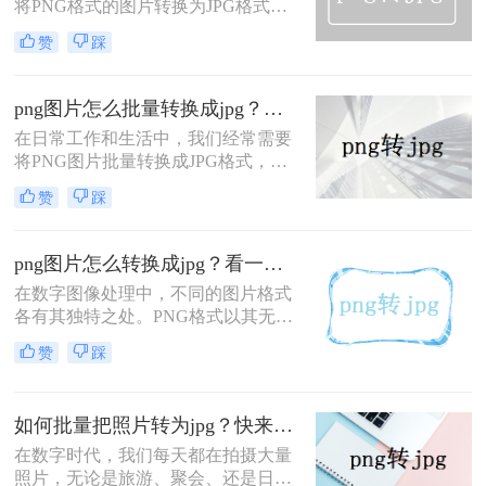
将PNG格式的图片转换为JPG格式的
的文件大小，更适合在网站上加载和
情况。PNG和JPG是常见的图片格
共享。那么png转jpg怎么转​呢？本文
赞
踩
式，两者在特点和用途上有所不同。
将为您介绍二种简便的方法。
PNG格式具有无损压缩和支持透明度
等优势，适合用于保存图标、图形及
png图片怎么批量转换成jpg？这三种方法快速搞定转换！
logo等；而JPG格式则以有损压缩为
在日常工作和生活中，我们经常需要
主，适合用于保存照片、生活场景
将PNG图片批量转换成JPG格式，以
等。那么怎么将png转变为jpg大小不
满足不同的使用需求。JPG格式具有
变呢？
赞
踩
更好的压缩效果和兼容性，因此在一
些场合下更为常用。那么png图片怎
么批量转换成jpg呢？本文将介绍三种
png图片怎么转换成jpg？看一下这三个简单转换方法！
PNG图片批量转换成JPG的方法，帮
在数字图像处理中，不同的图片格式
助读者高效地完成这一任务。
各有其独特之处。PNG格式以其无损
压缩和透明背景支持而备受青睐，而
赞
踩
JPG格式则因其高效的压缩算法广泛
应用于各类图片存储和传输。然而，
在某些情况下，我们可能需要将PNG
如何批量把照片转为jpg？快来试试这2个方法！
图片转换成JPG格式，以满足特定的
需求或优化存储空间。本文将介绍
在数字时代，我们每天都在拍摄大量
png图片怎么转换成jpg，帮助读者轻
照片，无论是旅游、聚会、还是日常