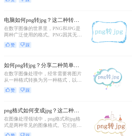
像格式。PNG适用于需要透明背景或
无损压缩的场合，而JPG则因其有损
压缩特性，通常用于网页和摄影作
电脑如何png转jpg？这二种转换方法一学就会！
品。那么png怎么转换jpg格式呢？，
以下提供四种不同的方法，以满足不
在数字图像的世界里，PNG和JPG是
同用户的需求。
两种广泛使用的格式。PNG因其无损
压缩和透明背景支持而受到青睐，而
赞
踩
JPG则因其高效的有损压缩和广泛的
兼容性而流行。有时，我们可能需要
将PNG图像转换为JPG格式，以减小
如何png转jpg？分享二种简单转换方法！
文件大小或满足特定的使用需求。本
文将指导您电脑如何png转jpg。
在数字图像处理中，经常需要将图片
从一种格式转换为另一种格式，以满
足不同的需求。PNG和JPG是两种非
赞
踩
常常见的图片格式，它们各有优势：
PNG格式支持透明背景且为无损压
缩，而JPG格式则是有损压缩，但文
png格式如何变成jpg？这二种方法快速搞定转换!！
件大小通常更小，更适合网页和社交
媒体分享。本文将详细介绍如何png
在图像处理领域中，png格式和jpg格
转jpg。
式是两种常见的图像格式。它们在不
同的场景中有不同的应用，但有时候
赞
踩