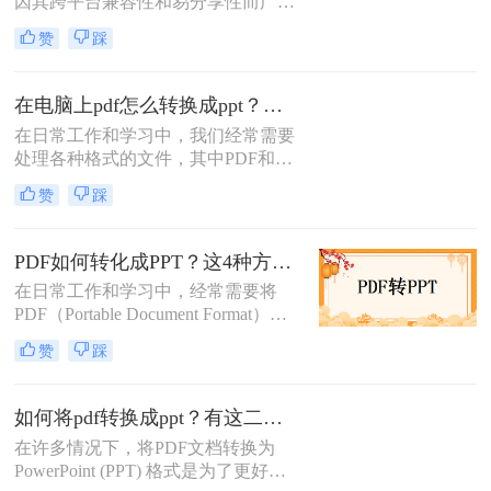
因其跨平台兼容性和易分享性而广受
讲解和观众的理解。那么pdf文件怎么
欢迎。然而，在进行演示或需要更灵
转换成ppt文件呢？本文将详细介绍
赞
踩
活编辑内容时，将PDF课件转换为
PDF转PPT的多种方法，帮助您轻松
PPT（PowerPoint演示文稿）成为了一
实现这一转换过程。
个常见的需求。那么pdf课件怎么转换
在电脑上pdf怎么转换成ppt？教你3招轻松搞定!
成ppt呢？本文将详细介绍几种将PDF
在日常工作和学习中，我们经常需要
课件转换成PPT的方法，帮助您轻松
处理各种格式的文件，其中PDF和
完成转换工作。
PPT是两种极为常见的格式。PDF因
赞
踩
其跨平台性和不易编辑性而被广泛用
于文档分享和打印，而PPT则因其强
大的演示功能成为演示和教学的首
PDF如何转化成PPT？这4种方法你可以试试！
选。有时，我们需要将PDF文件转换
在日常工作和学习中，经常需要将
为PPT格式以便于编辑和展示。本文
PDF（Portable Document Format）文
将详细介绍在电脑上pdf怎么转换成
件转换为PPT（PowerPoint
ppt的几种方法。
赞
踩
Presentation）文件，以便于进行演
示、编辑或共享。PDF文件的跨平台
性和格式稳定性使其成为广泛使用的
如何将pdf转换成ppt？有这二种方法可以快速转换！
文档格式，但PPT文件在演示和编辑
在许多情况下，将PDF文档转换为
方面更为灵活。那么PDF如何转化成
PowerPoint (PPT) 格式是为了更好地
PPT呢？本文将详细介绍几种将PDF