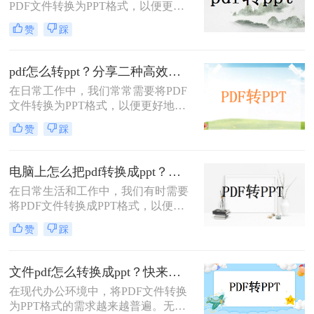
PDF文件转换为PPT格式，以便更好
地展示内容或进行编辑。幸运的是，
赞
踩
有许多免费的方法可以帮助我们实现
这一目标。那么如何把pdf转换成ppt
免费呢？本文将介绍两种常用的免费
pdf怎么转ppt？分享二种高效转换方法！
PDF转PPT的方法。
在日常工作中，我们常常需要将PDF
文件转换为PPT格式，以便更好地进
行编辑、展示和分享。虽然市面上有
赞
踩
许多在线工具和软件可以实现这一需
求，但如何高效、准确地完成转换，
仍然是许多人心中的难题。那么pdf怎
电脑上怎么把pdf转换成ppt？快来试试这3种大家都在用的方法！
么转ppt呢？本文将为您详细介绍两种
在日常生活和工作中，我们有时需要
PDF转PPT的方法及其优缺点，帮助
将PDF文件转换成PPT格式，以便于
您轻松应对各种转换场景。
进行演示或分享。那么电脑上怎么把
赞
踩
pdf转换成ppt呢？本文将介绍三种将
PDF转换成PPT的方法。
文件pdf怎么转换成ppt？快来试试这3种转换方法!
在现代办公环境中，将PDF文件转换
为PPT格式的需求越来越普遍。无论