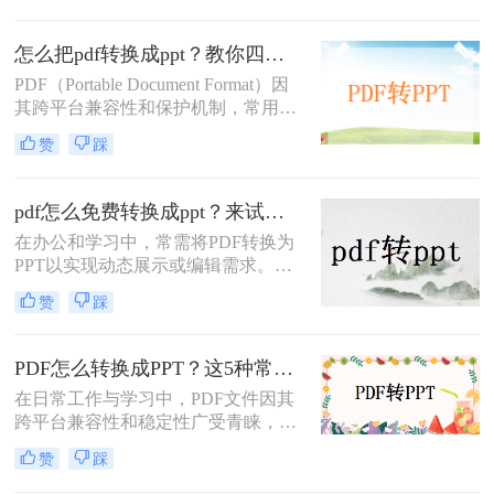
辑性较差；而PPT文件则支持多种动
画和过渡效果，便于修改和重新组织
怎么把pdf转换成ppt？教你四种转换方法！
内容。那么怎么把pdf转换成ppt呢？
PDF（Portable Document Format）因
本文将介绍三种将PDF转换为PPT的
其跨平台兼容性和保护机制，常用于
高效方法。
文件的分享和保存。然而，在某些情
赞
踩
况下，如会议演示或内容编辑，我们
可能需要将PDF转换为
PPT（PowerPoint）格式。那么怎么把
pdf怎么免费转换成ppt？来试试这4种转换方法！
pdf转换成ppt呢？本文将介绍四种将
在办公和学习中，常需将PDF转换为
PDF转换为PPT的方法。
PPT以实现动态展示或编辑需求。那
么pdf怎么免费转换成ppt呢？本文将
赞
踩
介绍几种常用方法，帮助您高效完成
转换。
PDF怎么转换成PPT？这5种常用方法了解一下！！
在日常工作与学习中，PDF文件因其
跨平台兼容性和稳定性广受青睐，但
在需要编辑或演示时，将其转换为
赞
踩
PPT（PowerPoint）格式会更加灵活。
那么PDF怎么转换成PPT呢？本文将