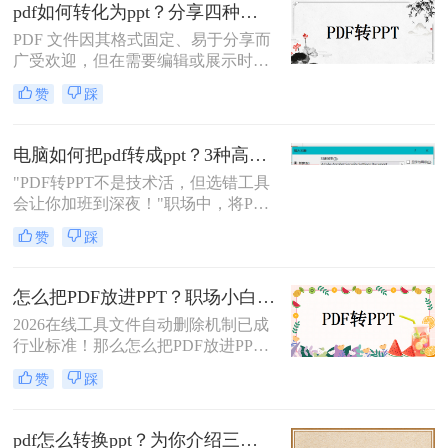
pdf如何转化为ppt？分享四种常用方法！
PDF 文件因其格式固定、易于分享而
广受欢迎，但在需要编辑或展示时，
PPT 格式更为灵活。那pdf如何转化为
赞
踩
ppt么呢？本文将介绍几种常用的 PDF
转 PPT 方法，帮助你轻松完成格式转
换。
电脑如何把pdf转成ppt？3种高效方法实测！
"PDF转PPT不是技术活，但选错工具
会让你加班到深夜！"职场中，将PDF
报告一键转化为PPT演示文稿是高频
赞
踩
刚需。然而，90%的办公族曾陷入“转
换后格式错乱、文本缺失、反复返
工”的泥潭——这不是能力问题，而
怎么把PDF放进PPT？职场小白快来学习这3种方法！
是工具选择的致命陷阱。
2026在线工具文件自动删除机制已成
行业标准！那么怎么把PDF放进PPT
呢？本文由演示文稿安全团队实测验
赞
踩
证（测试环境：Win11 + Microsoft
PowerPoint 2025 / Adobe Acrobat Pro
2025 / 转转大师在线工具），系统拆
pdf怎么转换ppt？为你介绍三种常见的方法！
解3种科学路径，精准匹配会议演示/