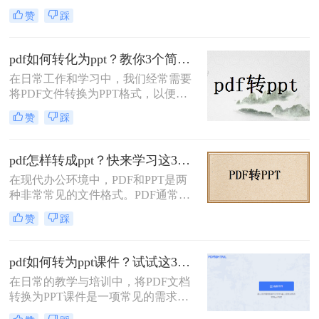
是为了更好地展示内容、编辑幻灯片
赞
踩
还是与他人分享资料，掌握有效的转
换方法至关重要。那么文件pdf怎么转
换成ppt呢？本文将详细介绍三种常见
pdf如何转化为ppt？教你3个简单的方法！
的PDF转PPT的方法
在日常工作和学习中，我们经常需要
将PDF文件转换为PPT格式，以便进
行演示和分享。PDF文件因其良好的
赞
踩
排版和跨平台兼容性而广受欢迎，但
PPT文件在编辑和演示方面更具优
势。那么pdf如何转化为ppt呢？本文
pdf怎样转成ppt？快来学习这3种转换方法!！
将介绍三种将PDF转化为PPT的方
在现代办公环境中，PDF和PPT是两
法。
种非常常见的文件格式。PDF通常用
于文档的存储和分享，而PPT则更适
赞
踩
合于制作演示文稿。有时，您可能需
要将PDF文件转换为PPT格式以便进
行编辑或展示。那么pdf怎样转成ppt
pdf如何转为ppt课件？试试这3种转换方法!
呢？本文将详细介绍几种常用的方法
在日常的教学与培训中，将PDF文档
来完成这一任务。
转换为PPT课件是一项常见的需求。
PDF文件以其良好的稳定性和安全