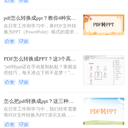
赞
踩
性，常被用于文档的存储和分享。然
而，当需要将内容以更动态、交互的
方式展示时，PPT课件则显得尤为适
pdf怎么转换成ppt？教你4种实用的转换方法！
用。那么pdf如何转为ppt课件呢？本
在日常工作和学习中，将PDF文件转
文将介绍三种将PDF转换为PPT课件
换为PPT（PowerPoint）格式的需求非
的方法。
常常见。无论是为了制作演示文稿，
赞
踩
还是为了重新编辑内容，将PDF转换
为PPT都能带来很大的便利。那么pdf
怎么转换成ppt呢？本文将详细介绍四
PDF怎么转换成PPT？这3个高效方法让同事追着要教程！
种将PDF转换为PPT的方法。
“pdf转ppt还在手动复制粘贴？掌握这
些技巧，每天准点下班不是梦！”作
为一名深耕办公软件测评8年的博
赞
踩
主，小编每天都会收到大量关于文档
格式转换的求助。其中PDF转PPT的
需求尤为突出——无论是职场人的项
怎么把pdf转换成ppt？这三种方法太实用了！
目汇报、自媒体人的课件制作，还是
学生党的答辩准备
在日常工作和学习中，我们经常需要
将PDF文件转换为PPT演示文稿，以
便进行更便捷的编辑和展示。PDF文
赞
踩
件具有高度的兼容性和安全性，但编