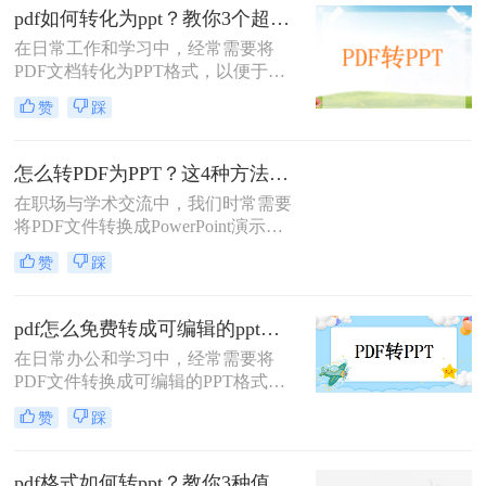
转换、使用专业软件、以及利用
pdf如何转化为ppt？教你3个超简单方法！
Microsoft PowerPoint的特定功能等，
在日常工作和学习中，经常需要将
帮助您高效完成转换任务。
PDF文档转化为PPT格式，以便于进
行演示和分享。那么pdf如何转化为
赞
踩
ppt呢？以下将详细介绍几种常用的
PDF转PPT的方法，帮助用户高效完
成转换任务。
怎么转PDF为PPT？这4种方法可以轻松搞定转换！
在职场与学术交流中，我们时常需要
将PDF文件转换成PowerPoint演示文
稿（PPT），以适应演讲或教学的需
赞
踩
要。虽然直接在PowerPoint中创建幻
灯片是一种选择，但有时PDF中已有
的内容能极大地节省准备时间。那么
pdf怎么免费转成可编辑的ppt？这三种方法分享给你！
怎么转PDF为PPT呢？本文将介绍几
​在日常办公和学习中，经常需要将
种将PDF文件转换为PPT的有效方
PDF文件转换成可编辑的PPT格式，
法，帮助你快速准备高质量的演示材
以便于进行内容的修改和编辑。然
料。
赞
踩
而，一些转换工具可能需要付费或存
在功能限制。那么PDF怎么免费转成
可编辑的PPT呢？为了满足广大用户
pdf格式如何转ppt？教你3种值得收藏的转换方法！