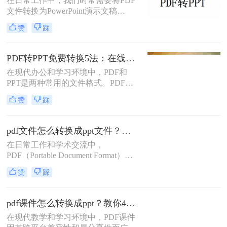
在日常工作中，我们时常需要将PDF
文件转换为PowerPoint演示文稿
（PPT），以适应不同的演示需求或
赞
踩
编辑要求。虽然市面上有许多付费工
具提供了这样的转换服务，但实际
上，你完全可以免费完成这一过程。
PDF转PPT免费转换5法：在线工具、桌面软件和PPT插件的优劣！
那么pdf转ppt怎么转换免费呢？本文
在现代办公和学习环境中，PDF和
将为你详细介绍几种无需花费任何费
PPT是两种常用的文件格式。PDF文
用就能将PDF文件转换为PPT的方
件因其跨平台性和不可编辑性而广受
法。
赞
踩
欢迎，而PPT则因其强大的演示功能
而备受青睐。然而，有时我们需要将
PDF文件转换为PPT格式以便于编辑
pdf文件怎么转换成ppt文件？这3种操作非常好用！
和演示。那么pdf转ppt怎么转换免费
在日常工作和学术交流中，
呢？本文将介绍几种免费的PDF转
PDF（Portable Document Format）文
PPT转换方法，帮助您轻松实现这一
件因其良好的跨平台兼容性和内容稳
需求。
赞
踩
定性而广受欢迎。然而，当需要将
PDF中的内容用于演示或教学，转换
为PPT（PowerPoint）文件就变得尤为
pdf课件怎么转换成ppt？教你4种方法轻松完成转换！
重要。PPT文件以其丰富的视觉效果
在现代教学和学习环境中，PDF课件
和交互性，能够更好地支持演示者的