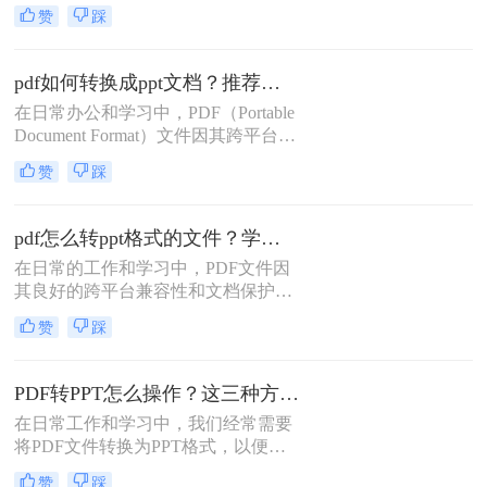
编辑内容、添加动态效果或进行演
转换成PPT的方法，帮助您轻松完成
赞
踩
示。虽然直接将PDF转换为PPT并不
转换。
是一件简单的事情，但通过一些工具
和服务，我们可以较为轻松地完成这
pdf如何转换成ppt文档？推荐这三种实用方法！
一转换。那么如何将pdf转换成ppt
在日常办公和学习中，PDF（Portable
呢？以下是几种将PDF转换为PPT的
Document Format）文件因其跨平台兼
有效方法。
容性、格式稳定性及安全性而受到广
赞
踩
泛应用。然而，在某些情况下，我们
可能需要将PDF中的内容转换为
PPT（PowerPoint）文档，以便进行更
pdf怎么转ppt格式的文件？学会这3招，轻松解决！
灵活的演示或编辑。尽管PDF到PPT
在日常的工作和学习中，PDF文件因
的转换可能不是一键式的直接过程，
其良好的跨平台兼容性和文档保护特
但通过一些方法和工具，我们可以有
性而广泛应用。然而，当我们需要对
效地实现这一目标。本文将为您详细
赞
踩
PDF中的内容进行编辑、调整或进行
介绍pdf如何转换成ppt文档，并提供
演示时，将其转换为PPT格式就显得
一些实用建议。
尤为重要。PPT（PowerPoint）作为演
PDF转PPT怎么操作？这三种方法有效快速解决！
示文稿的标准格式，提供了丰富的编
在日常工作和学习中，我们经常需要
辑功能和动画效果，能够更直观地展
将PDF文件转换为PPT格式，以便进
示信息。本文将详细介绍pdf怎么转
行演示、编辑或分享。PDF（Portable
ppt格式的文件，包括使用专业软件、
赞
踩