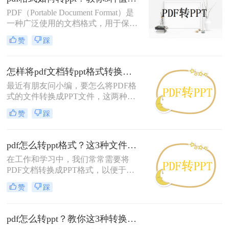
的需求，本文将介绍三种免费将PDF
PDF（Portable Document Format）是
文件转换成可编辑PPT的方法，帮助
一种广泛使用的文档格式，用于保存
您轻松实现格式转换。
和交换文档，包括文本格式和版面布
赞
踩
局。有时候，我们需要将PDF文件转
换为PPT格式，以便更好地展示内容
或进行编辑。那么pdf格式如何转ppt
怎样将pdf文档转ppt格式转换？这3种转换方法很不错！
呢？本文将介绍几种实用的方法来帮
最近有朋友问小编，要怎么将PDF格
助您将PDF文档转换为PPT格式。
式的文件转换成PPT文件，这两种不
同的文件之前可以进行转换吗？如果
赞
踩
可以转换那么我们就省下了重新制作
的时间。pdf文档转ppt格式当然是可
以的，使用pdf文档转ppt文档工具就
pdf怎么转ppt格式？这3种文件转换方法简单又方便！
可以轻松解决，下面给大家讲讲转转
在工作和学习中，我们常常需要将
大师是怎么将PDF转成PPT的。
PDF文档转换成PPT格式，以便于进
行编辑或演示。PDF文件因其跨平台
赞
踩
的稳定性而广泛使用，但在制作演示
文稿时，PPT的灵活性和交互性更为
突出。那么pdf怎么转ppt格式呢？本
pdf怎么转ppt？教你这3种转换方法！
文将向您介绍几种实用的方法来完成