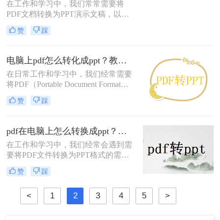
在工作和学习中，我们常常需要将
从PDF到PPT的转换，无论是在
PDF文档转换为PPT演示文稿，以便
Windows、Mac上，还是通过在线工
更好地展示内容或进行演讲。无论是
具，您都将找到适合自己的解决方
赞
踩
学术报告、商业演示还是教育材料，
案。
PPT格式因其交互性和视觉吸引力而
被广泛采用。那么pdf怎么转ppt呢？
电脑上pdf怎么转化成ppt？教你三个简单方法！
本文将详细介绍将PDF文件转换为
在日常工作和学习中，我们经常需要
PPT的几种常见方法，帮助你轻松完
将PDF（Portable Document Format）
成这一转变。
文件转换成PPT（PowerPoint
赞
踩
Presentation）文件，以便更好地进行
演示和编辑。那么电脑上pdf怎么转化
成ppt呢？以下是在电脑上实现PDF转
pdf在电脑上怎么转换成ppt？这3种方法简单好用！
PPT的几种常用方法，供您参考。
​在工作和学习中，我们经常会遇到需
要将PDF文件转换为PPT格式的需
求，无论是为了演讲、教学还是报告
赞
踩
展示。那么pdf在电脑上怎么转换成
ppt呢？本文将详细介绍在电脑上将
<
1
2
3
4
5
>
PDF转换为PPT的几种方法，包括使
用软件、在线工具以及办公套件的功
能。