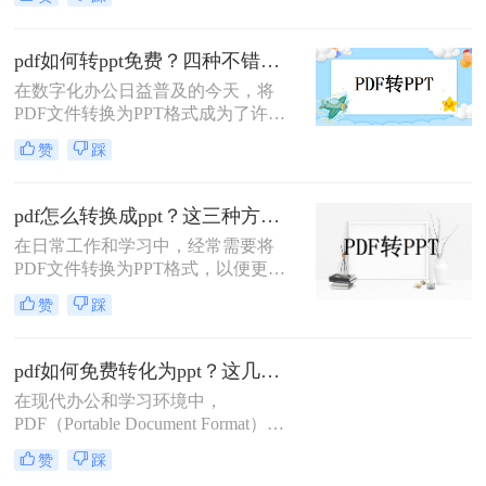
Document Format）文件因其跨平台性
在线转换工具以及手动转换等多种方
和稳定性而受到广泛应用，但
法。
PPT（PowerPoint）文件则以其丰富的
pdf如何转ppt免费？四种不错的解决方法。
编辑功能和直观的演示效果而著称。
在数字化办公日益普及的今天，将
本文将详细介绍PDF转PPT怎么操
PDF文件转换为PPT格式成为了许多
作，包括使用专业软件、在线工具以
职场人士和学生群体的常见需求。
及手动复制粘贴等多种方法。
赞
踩
PDF（Portable Document Format）因
其跨平台、不易修改的特性而被广泛
使用，但在需要编辑或展示内容时，
pdf怎么转换成ppt？这三种方法教你快速转换！
PPT（PowerPoint）则更为便捷。那么
在日常工作和学习中，经常需要将
pdf如何转ppt免费呢？以下将详细介
PDF文件转换为PPT格式，以便更好
绍几种免费将PDF转换为PPT的方
地进行演示和分享。那么pdf怎么转换
法。
赞
踩
成ppt呢？以下是一篇详细的指南，介
绍了几种常用的PDF转PPT的方法，
包括使用在线工具、专业软件以及办
pdf如何免费转化为ppt？这几个方法你一定要知道！
公软件等。
在现代办公和学习环境中，
PDF（Portable Document Format）和
PPT（PowerPoint Presentation）是两
赞
踩
种常用的文件格式。PDF文件因其跨