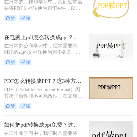
在日常的工作和学习中，我们经常需
要将PDF文档转换为PPT课件，以便
于演示和分享。那么pdf转ppt怎么转
赞
踩
换呢？本文将介绍三种将PDF转换为
PPT的高效方法，帮助您轻松完成转
换任务。
在电脑上pdf怎么转换成ppt？三招助你速转文档格式！
在日常办公和学习中，经常需要将
PDF格式的文档转换为PPT格式，以
便进行演示和讲解。那么在电脑上pdf
赞
踩
怎么转换成ppt呢？本文将介绍三种将
PDF转换成PPT的高效方法。
PDF怎么转换成PPT？这3种方法学起来超简单！
PDF（Portable Document Format）因
其跨平台性和不可篡改性，在文档分
享和存储中广泛应用。然而，在某些
赞
踩
情况下，我们可能需要将PDF转换为
PPT（PowerPoint）格式，以便进行编
辑和演示。那么PDF怎么转换成PPT
如何把pdf转换成ppt免费？这二种常用方法了解下！
呢？本文将介绍三种将PDF转换成
在工作和学习中，我们时常需要将
PPT的方法。