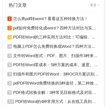
热门文章
更多 >
1
怎么将pdf转word？看看这五种转换方法！
2
pdf如何免费转化成word？四种方法对比与实操指南（附详细表格）
3
PDF转Word的三种实用方法对比：可编辑、保格式、避风险！
4
电脑上PDF怎么免费转换成Word？四种方法对比与实操指南（附详细表格）!
5
文件转Word形式：PDF、图片、扫描件3种来源分别怎么处理！
6
PDF转Word零成本：5种方案的成本、速度、精度对比！
7
扫描件和图片PDF转Word：3种OCR方案识别率实测！
8
pdPDF转Word免费转换的3种途径，第二种效率最高！
9
PDF格式转换全解：3种常见目标格式及对应操作方法！
10
PDF转Word的4种常用方式：从在线工具到桌面软件全梳理！