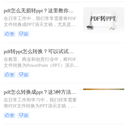
平台、不易被篡改的特性而广泛应用
于文档分享和阅读；而PPT则因其强
pdf怎么无损转ppt？这里教你这三种方法!！
大的演示功能，成为制作演示文稿的
在日常工作中，我们常常需要将PDF
首选。然而，在某些情况下，我们可
文件转换成PPT演示文稿，尤其是当
能需要将PDF文件转换为PPT格式以
原始PDF文件包含大量图表、图像和
便进行编辑和演示。那么pdf如何免费
赞
踩
复杂排版时。这种转换的需求通常源
转化为ppt呢？以下是一些免费将PDF
于分享、展示或是进一步编辑的需
转化为PPT的方法。
要。然而，保持转换过程中的质量
pdf转ppt怎么转换？可以试试这三种方法！
——即所谓的“无损转换”——是许多
在教育、商业和创意行业中，将PDF
用户所追求的目标。那么pdf怎么无损
文件转换为PowerPoint（PPT）演示文
转ppt呢？本文将介绍几种有效的方法
稿的需求十分常见。无论是为了演
来实现PDF到PPT的高质量转换，以
赞
踩
讲、教学还是报告，将静态的PDF内
帮助你保留原文档的格式和设计元
容转化为动态的、可编辑的幻灯片形
素。
式，都能让信息的传递更加生动和有
pdf怎么转换成ppt？这3种方法分享给你!！
效。那么pdf转ppt怎么转换呢？本文
在日常工作和学习中，我们经常需要
将详细介绍几种将PDF转换为PPT的
将PDF文件转换为PPT演示文稿，以
方法，帮助你轻松完成这一转变。
便更好地进行展示和编辑。那么pdf怎
赞
踩
么转换成ppt呢？本文将详细介绍几种
将PDF转换成PPT的方法，包括在线