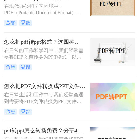
在现代办公和学习环境中，
教学课件/商务提案三大场景，附超详
PDF（Portable Document Format）因
细步骤与文件自动清理机制，助你10
其跨平台兼容性和内容保护特性而广
秒锁定最优方案！
赞
踩
受欢迎。然而，有时候我们需要将
PDF内容转化为PPT（PowerPoint）格
式，以便进行演示或进一步编辑。那
怎么把pdf转ppt格式？这四种转换方法很不错！
么PDF怎么转换PPT呢？本文将详细
在日常的工作和学习中，我们经常需
介绍几种高效将PDF转换为PPT的方
要将PDF文档转换为PPT格式，以便
法，帮助您轻松应对这一需求。
更好地进行演示和分享。PDF文件因
赞
踩
其良好的跨平台兼容性和内容稳定性
而广受欢迎，但PPT文件则因其强大
的编辑功能和动态演示效果而备受青
怎么把PDF文件转换成PPT文件？这里教你这二种方法!
睐。本文将详细介绍几种将PDF转换
​在日常生活和工作中，我们经常会遇
为PPT格式的方法，帮助您高效完成
到需要将PDF文件转换为PPT文件的
转换任务。
情况。PDF文件虽然便于阅读和分
赞
踩
享，但在演示和讲解时，PPT文件则
更为直观和灵活。下面，我将为您详
细介绍怎么把PDF文件转换成PPT文
pdf转ppt怎么转换免费？分享4种不错的解决方法！
件。