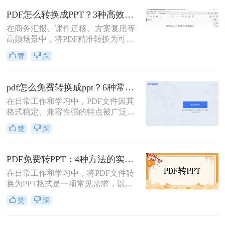
介绍5种常用方法，帮助您高效完成
PDF怎么转换成PPT？3种高效转换方法详解！
pdf转ppt操作。
在商务汇报、课件迁移、方案复用等
高频场景中，将PDF精准转换为可编
辑PPT是提升工作效率的关键痛点。
赞
踩
然而，PDF的固定版式特性常导致文
字错位、图片失真、多页内容堆叠等
问题。那么PDF怎么转换成PPT呢？
pdf怎么免费转换成ppt？6种常用方法详解！
本文严格筛选3方案，结合实测效
在日常工作和学习中，PDF文件因其
果、安全提示与细节操作，提供可落
格式稳定、兼容性强的特点被广泛使
地的解决方案。
用，但在需要演示或编辑内容时，
赞
踩
PPT格式的优势更加明显。将PDF转
换为PPT不仅能够保留原始内容，还
能通过PPT的动态效果和交互性提升
PDF免费转PPT：4种方法的实际费用、次数限制和效果！
展示效果。那么pdf怎么免费转换成
在日常工作和学习中，将PDF文件转
ppt呢？本文将详细介绍6种免费将
换为PPT格式是一项常见需求，以便
PDF转换为PPT的方法，帮助您高效
进行演示或编辑。那么如何把pdf转成
完成文件格式转换。
赞
踩
ppt免费呢？以下是三种免费将PDF转
成PPT的方法，供您参考。