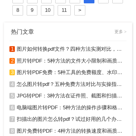
现和交换文档，后者则更适合编辑和
8
9
10
11
>
格式化文字。那么pdf如何免费转换
doc呢？本文将详细介绍几种免费且
有效的方法，帮助你将PDF文件转换
成DOC格式。
热门文章
更多 >
1
图片如何转换pdf文件？四种方法实测对比，附各场景最优选！
2
照片转PDF：5种方法的文件大小限制和画质保留实测！
3
图片转PDF免费：5种工具的免费额度、水印和文件限制对比！
4
怎么图片转pdf？五种免费方法对比与实操指南（附详细表格）！
5
JPG转PDF：3种方法在证件照、截图和扫描件上的转换精度差异！
6
电脑端图片转PDF：5种方法的操作步骤和格式保留对比！
7
扫描出的图片怎么转pdf？试过好用的几个办法！
8
图片免费转PDF：4种方法的转换速度和画质损失对比！