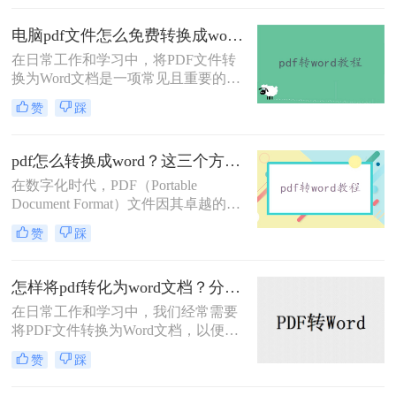
Word文档，以便进行编辑、修改或与
其他用户协作。那么pdf如何转换成
电脑pdf文件怎么免费转换成word？分享3种简单方法~
word呢？本文将介绍三种将PDF转换
在日常工作和学习中，将PDF文件转
为Word文档的方法。
换为Word文档是一项常见且重要的任
务，以便于编辑、修改或重新格式化
赞
踩
内容。那么电脑pdf文件怎么免费转换
成word呢？以下将介绍三种实用的免
费方法，帮助用户轻松实现PDF到
pdf怎么转换成word？这三个方法让你快速操作！
Word的转换。
在数字化时代，PDF（Portable
Document Format）文件因其卓越的跨
平台兼容性和内容稳定性，成为了文
赞
踩
档传输和分享的重要载体。然而，当
需要对PDF中的内容进行编辑或修改
时，我们往往会遇到一些挑战，因为
怎样将pdf转化为word文档？分享三种实用方法！
PDF文件通常是不支持直接编辑的。
在日常工作和学习中，我们经常需要
此时，将PDF转换成Word文档成为了
将PDF文件转换为Word文档，以便进
一个理想的选择，因为它允许我们以
行编辑、修改或格式化。PDF文件因
更灵活的方式处理文本和数据。那么
赞
踩
其格式稳定、兼容性强而广受欢迎，
pdf怎么转换成word呢？本文将深入探
但这也使得直接编辑变得困难。幸运
讨PDF转Word的几种常见方法。