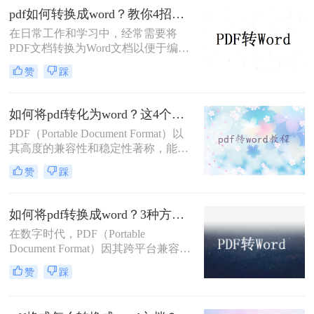
的是，有多种方法可以实现PDF到
pdf如何转换成word？教你4招轻松搞定！
Word的转换。那么怎样将pdf转化为
在日常工作和学习中，经常需要将
word文档呢？以下是三种常用的转换
PDF文档转换为Word文档以便于编辑
方法，供您参考。
和修改。那么pdf如何转换成word呢？
赞
踩
下面将详细介绍几种常用的PDF转
Word的方法，帮助用户高效完成转换
任务。
如何将pdf转化为word？这4个方法让你快速操作!！
PDF（Portable Document Format）以
其高度的兼容性和稳定性著称，能够
确保文档在各种设备和平台上的显示
赞
踩
效果一致。然而，PDF的固定布局也
给编辑修改带来了挑战。相比之下，
Word文档具有强大的编辑性和灵活
如何将pdf转换成word？3种方法帮你轻松转换！
性，可以轻松实现对文档内容的修
在数字时代，PDF（Portable
改、排版和格式调整。因此，将PDF
Document Format）因其跨平台兼容性
转化为Word文档成为了许多用户的常
和文档保真度而被广泛使用。然而，
见需求。那么如何将pdf转化为word
赞
踩
当需要编辑PDF文件中的内容时，将
呢？以下将详细介绍几种将PDF转化
其转换为Microsoft Word文档格式
为Word的方法。
（.doc或.docx）会更加便捷。那么如