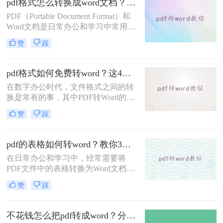
pdf格式怎么转换成word文档？教你5招轻松搞定！
何将pdf转换成word呢？本文将详细介
绍几种将PDF转换为Word文档的有效
PDF（Portable Document Format）和
方法，帮助你在不同场景下选择最合
Word文档是日常办公和学习中常用的
适的转换工具。
两种文件格式。PDF文件因其格式稳
赞
踩
定、跨平台兼容性强而广受欢迎，但
在需要编辑或修改文档内容时，Word
文档的灵活性则更胜一筹。因此，将
pdf格式如何免费转word？这4种转换方法快来了解下！
PDF文件转换为Word文档成为了一个
在数字办公时代，文件格式之间的转
常见的需求。那么pdf格式怎么转换成
换是常有的事，其中PDF转Word的需
word文档呢？以下将详细介绍几种将
求尤为常见。无论是为了编辑文档内
PDF格式转换成Word文档的方法。
赞
踩
容，还是为了兼容不同的软件环境，
将PDF文件转换为Word文档都是一个
实用的技能。那么pdf格式如何免费转
pdf的表格如何转word？教你3种值得收藏的转换方法!
word呢？本文将详细阐述几种无需花
在日常办公和学习中，经常需要将
费任何费用即可实现PDF到Word转换
PDF文件中的表格转换为Word文档以
的方法，帮助你轻松应对工作中的各
便进行编辑和修改。虽然PDF格式以
种文件处理需求。
赞
踩
其稳定性和不可编辑性著称，但通过
多种方法，我们可以实现PDF表格到
Word表格的转换。那么pdf的表格如
不花钱怎么把pdf转成word？分享这4种方法！
何转word呢？以下将详细介绍几种实