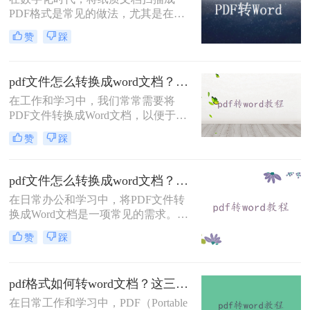
轻松应对这一需求。
PDF格式是常见的做法，尤其是在需
要长期保存和分享的情况下。然而，
赞
踩
扫描得到的PDF文件通常是图像形
式，这意味着它们不是可编辑的文
本，这给后续编辑带来了不便。将扫
pdf文件怎么转换成word文档？这几招教你轻松转换！
描的PDF转换为Word文档，可以让我
们在保留原有版式的同时，享受编辑
在工作和学习中，我们常常需要将
和格式调整的便利。那么扫描的pdf怎
PDF文件转换成Word文档，以便于编
么转换成word呢？以下是一些有效的
辑和修改。虽然PDF格式保证了文档
赞
踩
方法，帮助你将扫描的PDF文件转换
的稳定性和跨平台兼容性，但其不易
为可编辑的Word文档。
编辑的特性有时会带来不便。幸运的
是，现在有许多工具和方法可以帮助
pdf文件怎么转换成word文档？这三种非常简单的转换方法！
我们轻松地将PDF转换为Word文档。
在日常办公和学习中，将PDF文件转
那么pdf文件怎么转换成word文档呢？
换成Word文档是一项常见的需求。
以下是三种常见的转换方法。
Word文档因其编辑灵活性和格式可控
赞
踩
性，使得对PDF内容的修改和重新排
版变得更为方便。那么pdf文件怎么转
换成word文档呢？本文将介绍三种常
pdf格式如何转word文档？这三种方法你可以试试！
用的PDF转Word的方法，帮助您轻松
实现文档格式的转换。
在日常工作和学习中，PDF（Portable