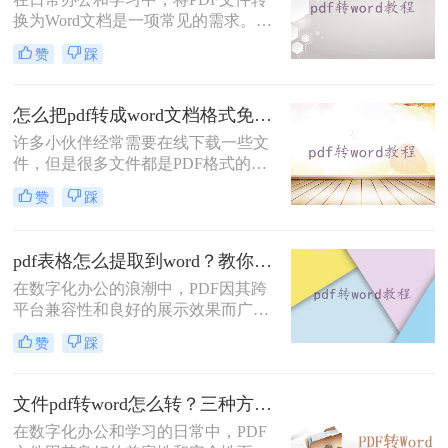
助您将PDF文件转换为Word格式。
换为Word文档是一项常见的需求。
PDF文件因其良好的跨平台兼容性和
赞
踩
不易被篡改的特性而广受欢迎，但在
需要编辑或修改文件内容时，Word文
档则显得更为灵活和方便。那么PDF
怎么把pdf转成word文档格式免费？这3种方法轻松转换！
怎么转Word呢？下面将详细介绍几种
许多小伙伴经常需要在线下载一些文
将PDF转Word的方法，以帮助您更高
件，但是很多文件都是PDF格式的，
效地完成工作。
PDF格式的文件是无法拷贝编辑的，
赞
踩
非常不便！大家都知道，我们要修改
的PDF文件，可以把它转换成其他的
格式，然后用于编辑，怎么转换呢？
pdf表格怎么提取到word？教你4招轻松转换！
下面小编就教大家怎样将怎么把pdf转
在数字化办公的浪潮中，PDF因其跨
成word文档格式免费的操作方法，一
平台兼容性和良好的展示效果而广泛
起来学习pdf转word吧！
应用于文件传输和存档。然而，当需
赞
踩
要从PDF中提取表格数据并编辑时，
Word文档因其强大的编辑功能成为首
选。那么pdf表格怎么提取到word呢？
文件pdf转word怎么转？三种方法你值得掌握！
本文将详细介绍几种将PDF表格提取
在数字化办公和学习的日常中，PDF
到Word的方法，帮助您轻松应对这一