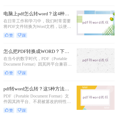
工作效率和数据处理的灵活性。那么
pdf的表格如何转word文档呢？本文将
电脑上pdf怎么转word？这4种转换方法快来看！
详细介绍几种将PDF表格转换为Word
文档的有效方法，包括使用专业软
在日常工作和学习中，我们时常需要
件、在线转换工具以及Microsoft Word
将PDF文件转换为Word文档，以便于
自身的功能。
编辑和分享。PDF格式因其在不同设
赞
踩
备上保持一致性的优势而广受欢迎，
但其编辑限制也让很多人在需要修改
文档内容时感到不便。那么电脑上pdf
怎么把PDF转换成WORD？下面三种方法马上教会你！
怎么转word呢？本文将详细介绍几种
在当今的数字时代，PDF（Portable
将电脑上的PDF文件转换为Word文档
Document Format）因其跨平台兼容性
的方法，帮助你轻松完成转换。
和稳定性而广泛用于文档共享和保
赞
踩
存。然而，有时我们可能需要编辑或
修改PDF文档的内容，这时将其转换
为Word格式就显得尤为重要。那么怎
pdf转word怎么转？这5种方法任你选择！
么把PDF转换成WORD呢？本文将详
PDF（Portable Document Format）文
细介绍几种将PDF转换成Word的方
件因其跨平台、不易被篡改的特性，
法，帮助您轻松实现文档格式的转
在文档分享和保存中广泛使用。然
换。
赞
踩
而，在某些情况下，我们可能需要将