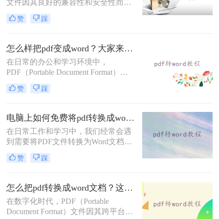
文件因其良好的兼容性和安全性而广
常见需求。
受欢迎。然而，当需要编辑或修改
赞
踩
PDF中的文本和表格时，Word文档因
其强大的编辑功能成为首选。因此，
将PDF文件转换为Word文档成为了一
怎么样把pdf变成word？大家来试试这四种方法！
个常见的需求。那么文件pdf转word怎
在日常的办公和学习环境中，
么转呢？本文将详细介绍几种PDF转
PDF（Portable Document Format）因
Word的高效转换方法，帮助您轻松应
其跨平台兼容性和保持文档原貌的特
对这一挑战。
赞
踩
性而广受欢迎。然而，当我们需要对
PDF文档进行编辑或修改时，将其转
换为Word文档便成为了一个常见的需
电脑上如何免费将pdf转换成word？这三种方法你可以试试！
求。那么怎么样把pdf变成word呢？本
在日常工作和学习中，我们经常会遇
文将探讨几种将PDF转换成Word文档
到需要将PDF文件转换为Word文档的
的方法，帮助您轻松应对这一任务。
情况，以便进行编辑、修改或格式调
赞
踩
整。虽然市面上有许多专业的PDF转
换软件，但并非所有人都愿意为此付
费。幸运的是，电脑上也有多种免费
怎么把pdf转换成word文档？这四种转换方法快来看！
的方法可以实现PDF到Word的转换。
在数字化时代，PDF（Portable
那么电脑上如何免费将pdf转换成word
Document Format）文件因其跨平台兼
呢？本文将详细介绍几种免费将PDF