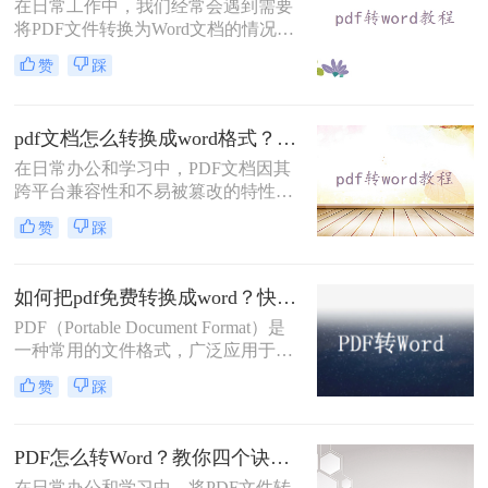
在日常工作中，我们经常会遇到需要
将PDF文件转换为Word文档的情况，
以便于进一步编辑和使用。无论是合
赞
踩
同、报告还是其他类型的文档，将其
转换为Word格式可以使我们更容易对
其进行修改。那么怎样让pdf转word文
pdf文档怎么转换成word格式？四种方法帮你轻松转换！
档呢？本文将介绍几种简单有效的方
法来帮助您完成这项任务。
在日常办公和学习中，PDF文档因其
跨平台兼容性和不易被篡改的特性而
广受欢迎。然而，当需要编辑或修改
赞
踩
PDF文档的内容时，将其转换为Word
格式就显得尤为重要。那么pdf文档怎
么转换成word格式呢？本文将详细介
如何把pdf免费转换成word？快来了解一下这些方法！
绍几种将PDF文档转换成Word格式的
PDF（Portable Document Format）是
方法，帮助您轻松应对这一需求。
一种常用的文件格式，广泛应用于电
子文档的分享和传输。然而，有时候
赞
踩
我们需要在Word中编辑和修改这些文
档。将PDF转换为Word格式是一个常
见需求，但许多转换工具需要付费使
PDF怎么转Word？教你四个诀窍！
用。那么如何把pdf免费转换成word
呢？本文将介绍三种免费的方法，帮
在日常办公和学习中，将PDF文件转