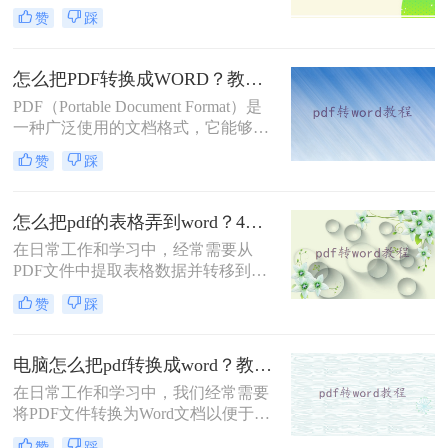
容性和保护文档内容不被轻易修改的
转换成Word文档的方法，帮助您轻松
赞
踩
特性而广受欢迎。然而，在某些情况
完成这一任务。
下，我们可能需要将PDF文件转换为
Word文档（.docx或.doc），以便进行
怎么把PDF转换成WORD？教你4个方法！
编辑、修改或格式调整。那么怎么把
PDF（Portable Document Format）是
pdf转换成word文档呢？本文将详细介
一种广泛使用的文档格式，它能够跨
绍几种将PDF转换成Word文档的方
平台保持文档的格式不变。然而，在
法，帮助您轻松完成这一任务。
赞
踩
编辑PDF文档时，许多人倾向于将其
转换为Word文档（.doc或.docx），因
为Word提供了更多编辑功能。那么怎
怎么把pdf的表格弄到word？4种方法分享给你!！
么把PDF转换成WORD呢？以下是四
在日常工作和学习中，经常需要从
种将PDF转换为Word文档的方法，适
PDF文件中提取表格数据并转移到
用于不同场景和技能水平。
Word文档中，以便进行进一步的编辑
赞
踩
或分析。虽然PDF格式因其稳定性和
跨平台性而广受欢迎，但其内容的提
取和编辑却相对复杂。不过，通过一
电脑怎么把pdf转换成word？教你4种简单方法！
些方法，我们可以有效地将PDF中的
在日常工作和学习中，我们经常需要
表格弄到Word中。那么怎么把pdf的
将PDF文件转换为Word文档以便于编
表格弄到word呢？以下是一些常用的
辑和修改。那么电脑怎么把pdf转换成
方法。
赞
踩