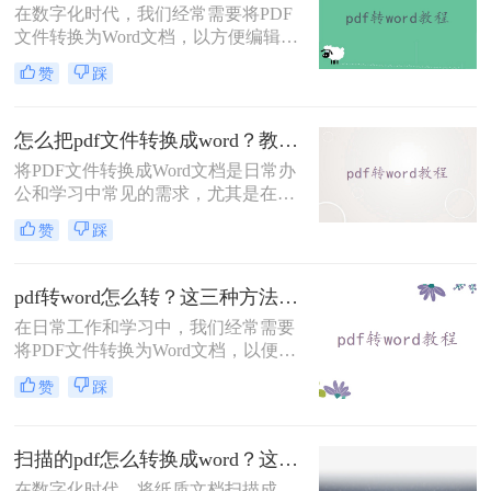
在数字化时代，我们经常需要将PDF
用的转换方法。
文件转换为Word文档，以方便编辑或
进一步处理。虽然市面上存在许多付
赞
踩
费软件能够高效完成这一任务，但也
有多种免费的方法可以实现同样的目
标。那么不花钱怎么把pdf转成word
怎么把pdf文件转换成word？教你几种轻松转换pdf格式方法！
呢？本文将介绍几种无需花费任何费
将PDF文件转换成Word文档是日常办
用就能将PDF转换为Word文档的有效
公和学习中常见的需求，尤其是在需
途径。
要编辑或修改PDF内容时。那么怎么
赞
踩
把pdf文件转换成word呢？以下将详细
介绍几种常用的转换方法，帮助您轻
松实现PDF到Word的转换。
pdf转word怎么转？这三种方法你可以试试！
在日常工作和学习中，我们经常需要
将PDF文件转换为Word文档，以便进
行编辑、修改或重新排版。PDF文件
赞
踩
因其格式固定、易于分享和打印的特
点而广泛使用，但在需要修改内容
时，Word文档则更为灵活。那么pdf
扫描的pdf怎么转换成word？这3种转换方法很不错！
转word怎么转呢？本文将介绍三种将
PDF转换成Word的实用方法，帮助您
在数字化时代，将纸质文档扫描成