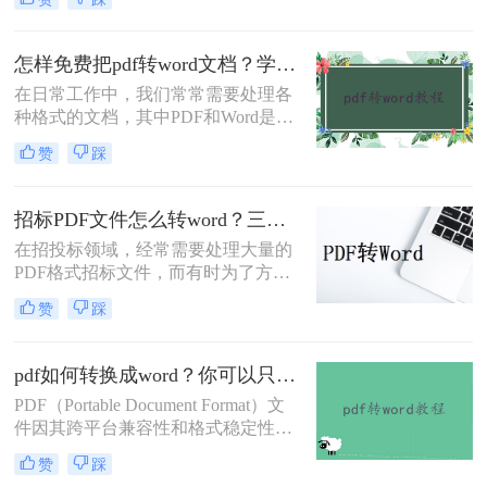
word呢？下是一些常用的方法，帮助
你在电脑上实现PDF到Word的转换。
怎样免费把pdf转word文档？学会这3招轻松转换!！
在日常工作中，我们常常需要处理各
种格式的文档，其中PDF和Word是最
常见的两种。PDF文件以其版面固
赞
踩
定、跨平台兼容性好而著称，但当需
要编辑或修改文档内容时，Word文档
则更为方便。因此，将PDF转换为
招标PDF文件怎么转word？三种简单的方法分享给大家！
Word文档的需求十分常见。那么怎样
在招投标领域，经常需要处理大量的
免费把pdf转word文档呢？本文将介绍
PDF格式招标文件，而有时为了方便
几种免费且高效的方法，帮助你轻松
编辑或修改，我们可能需要将这些
实现PDF到Word的转换。
赞
踩
PDF文件转换为Word文档。那么招标
PDF文件怎么转word呢？以下将详细
介绍几种实现这一转换的方法，帮助
pdf如何转换成word？你可以只要学会这三种方法就行！
您更高效地处理招标文件。
PDF（Portable Document Format）文
件因其跨平台兼容性和格式稳定性而
受到广泛欢迎。然而，在某些情况
赞
踩
下，我们可能希望将PDF文件转换为