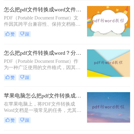
PDF文件转换为Word（.doc或.docx）
格式，以便进行编辑或进一步处理。
怎么把pdf文件转换成word文件？这3种转换方法很简单！
那么pdf转word怎么转呢？以下是一些
PDF（Portable Document Format）文
常用的PDF转Word的转换方法。
件因其跨平台兼容性、保持文档格式
不变等优点，在日常生活和工作中得
赞
踩
到了广泛应用。然而，当我们需要编
辑或修改PDF文件中的内容时，将其
转换为Word文档（如.docx格式）就变
怎么把pdf文件转换成word？分享4种易操作的转换方法！
得尤为重要。那么怎么把pdf文件转换
PDF（Portable Document Format）作
成word文件呢？下面，我将详细介绍
为一种广泛使用的文件格式，因其良
几种将PDF文件转换成Word文件的方
好的跨平台兼容性和文件内容的稳定
法。
赞
踩
性而备受欢迎。然而，在某些情况
下，我们可能需要将PDF文件转换为
Word（.doc或.docx）格式，以便进行
苹果电脑怎么把pdf文件转换成word？这5种方法快速转换格式！
编辑、修改或格式调整。那么怎么把
在苹果电脑上，将PDF文件转换成
pdf文件转换成word呢？本文将介绍几
Word文档是一项常见的任务，尤其在
种常用的PDF转Word方法，帮助读者
处理文档编辑、格式调整或内容提取
轻松完成转换。
赞
踩
时显得尤为重要。那么苹果电脑怎么
把pdf文件转换成word呢？以下将详细