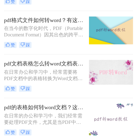
赞
踩
修改或重新排版文档内容时，Word文
法，帮助用户高效完成转换任务。
档的灵活性和编辑能力就显得尤为重
要。因此，掌握将PDF文档转换为
pdf格式文件如何转word？有这三种好方法推荐！
Word文档的技巧成为了许多人必备的
在当今的数字化时代，PDF（Portable
技能之一。那么pdf文档如何转word文
Document Format）因其出色的跨平台
档呢？本文将详细介绍几种常见的
兼容性和内容稳定性，成为了文档传
PDF转Word方法，并为您提供一份全
赞
踩
输和存储的常用格式。然而，当需要
面的转换指南。
编辑、修改或重新排版文档内容时，
Word文档的灵活性和强大的编辑功能
pdf文档表格怎么转word文档表格？教你三种实用的转word方法！
就显得尤为重要。因此，将PDF格式
在日常办公和学习中，经常需要将
文件转换为Word文档成为了一项常见
PDF文档中的表格转换为Word文档表
的需求。那么pdf格式文件如何转word
格，以便于编辑、修改或进一步处
呢？本文将详细介绍几种将PDF转换
赞
踩
理。那么pdf文档表格怎么转word文档
为Word的方法，并探讨其优缺点，帮
表格呢？以下将详细介绍几种常用的
助用户高效完成转换任务。
转换方法，帮助你轻松实现PDF表格
pdf的表格如何转word文档？这4个方法你一定要学会！
到Word表格的转换。
在日常的办公和学习中，我们经常需
要处理PDF文件，尤其是当PDF中包
含有重要表格数据时，将其转换为可
赞
踩
编辑的Word文档格式，可以大大提升