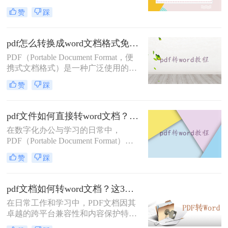
PDF格式以其良好的跨平台兼容性和
赞
踩
保持文档格式一致性的特点而广受欢
迎，但在编辑和修改方面却相对不
便。因此，将PDF转换为Word文档成
pdf怎么转换成word文档格式免费？这三个方法让你快速操作！
为了很多人的选择。那么在电脑上pdf
PDF（Portable Document Format，便
怎么转换成word文档呢？以下是几种
携式文档格式）是一种广泛使用的文
在电脑上实现PDF转Word的方法。
件格式，用于展示和交换文档。有时
赞
踩
候，我们需要将PDF文件转换为Word
文档，以便进行编辑或进一步处理。
那么pdf怎么转换成word文档格式免费
pdf文件如何直接转word文档？下面三种方法马上教会你！
呢？本文将介绍几种免费的方法来实
在数字化办公与学习的日常中，
现PDF到Word的转换。
PDF（Portable Document Format）文
件因其跨平台兼容性、内容稳定性及
赞
踩
安全性而广泛应用。然而，当需要编
辑或修改PDF文档内容时，Word文档
的灵活性和易编辑性则成为首选。因
pdf文档如何转word文档？这3个方法让你快速操作!！
此，将PDF文件直接转换为Word文档
在日常工作和学习中，PDF文档因其
成为了一项常见的需求。那么pdf文件
卓越的跨平台兼容性和内容保护特性
如何直接转word文档呢？本文将详细
而被广泛使用。然而，当需要编辑、
介绍几种实现PDF到Word转换的方