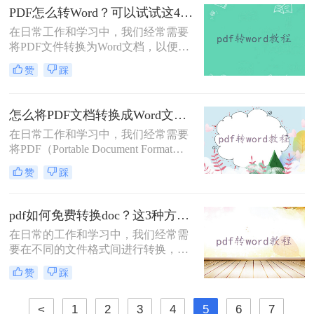
介绍几种在苹果电脑上实现PDF转
PDF怎么转Word？可以试试这4个转换方法！
Word的方法，帮助用户轻松完成转
在日常工作和学习中，我们经常需要
换。
将PDF文件转换为Word文档，以便进
行编辑、修改或进一步处理。
赞
踩
PDF（Portable Document Format）格
式因其良好的跨平台兼容性和文档保
护特性而广泛应用，但Word文档则因
怎么将PDF文档转换成Word文档？这三个方法让你快速操作！
其编辑和排版的灵活性而备受青睐。
在日常工作和学习中，我们经常需要
那么PDF怎么转Word呢？以下是几种
将PDF（Portable Document Format）
将PDF转换为Word的方法，供您参
文档转换为Word文档，以便进行编
考。
赞
踩
辑、修改或格式调整。PDF格式因其
良好的跨平台兼容性和文档保护特性
而受到广泛欢迎，但Word文档则因其
pdf如何免费转换doc？这3种方法快来看看！
编辑灵活性和强大的排版功能而备受
在日常的工作和学习中，我们经常需
青睐。那么怎么将PDF文档转换成
要在不同的文件格式间进行转换，以
Word文档呢？本文将详细介绍几种将
便更好地编辑或分享内容。
PDF文档转换成Word文档的方法，帮
赞
踩
PDF（Portable Document Format）和
助读者轻松完成转换。
DOC（Microsoft Word文档格式）是
两种最常见的文件类型，前者用于呈
<
1
2
3
4
5
6
7