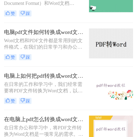
Document Format）和Word文档
（Microsoft Word的.doc或.docx格式）
赞
踩
扮演着不可或缺的角色。PDF文件因
其出色的跨平台兼容性和稳定性，成
为分享和保存文档的首选格式；而
电脑pdf文件如何转换成word文档？这二种方法轻松办到！
Word文档则凭借其强大的编辑功能和
Word文档和PDF文件都是常用到的文
灵活性，成为编辑和修改文档的理想
件格式，在我们的日常学习和办公中
选择。然而，有时我们需要将PDF文
发挥了很大的作用。一个可以编辑文
件转换为Word文档，以便进行更深入
赞
踩
件，另一个可以保存和发送文件。很
的编辑或修改。那么pdf格式如何转
多时候，我们想把下载的PDF文件转
word文档​呢？本文将深入探讨PDF转
换成Word文档进行修改编辑，却不知
Word的多种方法，并提供详细的操作
电脑上如何把pdf转换成word文档？试试这4个方法！
道电脑pdf文件如何转换成word文档。
指南。
在日常的工作和学习中，我们经常需
今天就和大家分享一下PDF转Word的
要将PDF文件转换为Word文档，以便
2种简单方法，想要了解的小伙伴们
进行编辑、修改或格式化。那么电脑
快来看一看吧！
赞
踩
上如何把pdf转换成word文档呢？下面
将详细介绍几种常用的方法，帮助你
在电脑上轻松完成PDF到Word的转
在电脑上pdf怎么转换成word文档？下面3种方法马上教会你！
换。
在日常办公和学习中，将PDF文件转
换为Word文档是一项常见的需求。