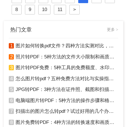
现和交换文档，后者则更适合编辑和
8
9
10
11
>
格式化文字。那么pdf如何免费转换
doc呢？本文将详细介绍几种免费且
有效的方法，帮助你将PDF文件转换
成DOC格式。
热门文章
更多 >
1
图片如何转换pdf文件？四种方法实测对比，附各场景最优选！
2
照片转PDF：5种方法的文件大小限制和画质保留实测！
3
图片转PDF免费：5种工具的免费额度、水印和文件限制对比！
4
怎么图片转pdf？五种免费方法对比与实操指南（附详细表格）！
5
JPG转PDF：3种方法在证件照、截图和扫描件上的转换精度差异！
6
电脑端图片转PDF：5种方法的操作步骤和格式保留对比！
7
扫描出的图片怎么转pdf？试过好用的几个办法！
8
图片免费转PDF：4种方法的转换速度和画质损失对比！