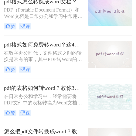
pdf格式怎么转换成word文档？教你5招轻松搞定！
何将pdf转换成word呢？本文将详细介
绍几种将PDF转换为Word文档的有效
PDF（Portable Document Format）和
方法，帮助你在不同场景下选择最合
Word文档是日常办公和学习中常用的
适的转换工具。
两种文件格式。PDF文件因其格式稳
赞
踩
定、跨平台兼容性强而广受欢迎，但
在需要编辑或修改文档内容时，Word
文档的灵活性则更胜一筹。因此，将
pdf格式如何免费转word？这4种转换方法快来了解下！
PDF文件转换为Word文档成为了一个
在数字办公时代，文件格式之间的转
常见的需求。那么pdf格式怎么转换成
换是常有的事，其中PDF转Word的需
word文档呢？以下将详细介绍几种将
求尤为常见。无论是为了编辑文档内
PDF格式转换成Word文档的方法。
赞
踩
容，还是为了兼容不同的软件环境，
将PDF文件转换为Word文档都是一个
实用的技能。那么pdf格式如何免费转
pdf的表格如何转word？教你3种值得收藏的转换方法!
word呢？本文将详细阐述几种无需花
在日常办公和学习中，经常需要将
费任何费用即可实现PDF到Word转换
PDF文件中的表格转换为Word文档以
的方法，帮助你轻松应对工作中的各
便进行编辑和修改。虽然PDF格式以
种文件处理需求。
赞
踩
其稳定性和不可编辑性著称，但通过
多种方法，我们可以实现PDF表格到
Word表格的转换。那么pdf的表格如
怎么把pdf文件转换成word？教你几种轻松转换pdf格式方法！
何转word呢？以下将详细介绍几种实