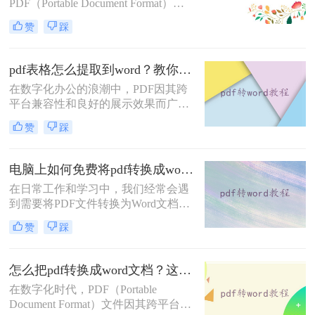
PDF（Portable Document Format）因
Word的高效转换方法，帮助您轻松应
其跨平台兼容性和保持文档原貌的特
对这一挑战。
赞
踩
性而广受欢迎。然而，当我们需要对
PDF文档进行编辑或修改时，将其转
换为Word文档便成为了一个常见的需
pdf表格怎么提取到word？教你4招轻松转换！
求。那么怎么样把pdf变成word呢？本
在数字化办公的浪潮中，PDF因其跨
文将探讨几种将PDF转换成Word文档
平台兼容性和良好的展示效果而广泛
的方法，帮助您轻松应对这一任务。
应用于文件传输和存档。然而，当需
赞
踩
要从PDF中提取表格数据并编辑时，
Word文档因其强大的编辑功能成为首
选。那么pdf表格怎么提取到word呢？
电脑上如何免费将pdf转换成word？这三种方法你可以试试！
本文将详细介绍几种将PDF表格提取
在日常工作和学习中，我们经常会遇
到Word的方法，帮助您轻松应对这一
到需要将PDF文件转换为Word文档的
常见需求。
情况，以便进行编辑、修改或格式调
赞
踩
整。虽然市面上有许多专业的PDF转
换软件，但并非所有人都愿意为此付
费。幸运的是，电脑上也有多种免费
怎么把pdf转换成word文档？这四种转换方法快来看！
的方法可以实现PDF到Word的转换。
在数字化时代，PDF（Portable
那么电脑上如何免费将pdf转换成word
Document Format）文件因其跨平台兼
呢？本文将详细介绍几种免费将PDF