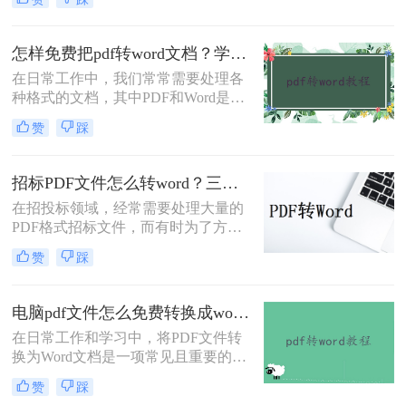
或分析。虽然PDF格式因其稳定性和
跨平台性而广受欢迎，但其内容的提
取和编辑却相对复杂。不过，通过一
怎样免费把pdf转word文档？学会这3招轻松转换!！
些方法，我们可以有效地将PDF中的
在日常工作中，我们常常需要处理各
表格弄到Word中。那么怎么把pdf的
种格式的文档，其中PDF和Word是最
表格弄到word呢？以下是一些常用的
常见的两种。PDF文件以其版面固
方法。
赞
踩
定、跨平台兼容性好而著称，但当需
要编辑或修改文档内容时，Word文档
则更为方便。因此，将PDF转换为
招标PDF文件怎么转word？三种简单的方法分享给大家！
Word文档的需求十分常见。那么怎样
在招投标领域，经常需要处理大量的
免费把pdf转word文档呢？本文将介绍
PDF格式招标文件，而有时为了方便
几种免费且高效的方法，帮助你轻松
编辑或修改，我们可能需要将这些
实现PDF到Word的转换。
赞
踩
PDF文件转换为Word文档。那么招标
PDF文件怎么转word呢？以下将详细
介绍几种实现这一转换的方法，帮助
电脑pdf文件怎么免费转换成word？分享3种简单方法~
您更高效地处理招标文件。
在日常工作和学习中，将PDF文件转
换为Word文档是一项常见且重要的任
务，以便于编辑、修改或重新格式化
赞
踩
内容。那么电脑pdf文件怎么免费转换