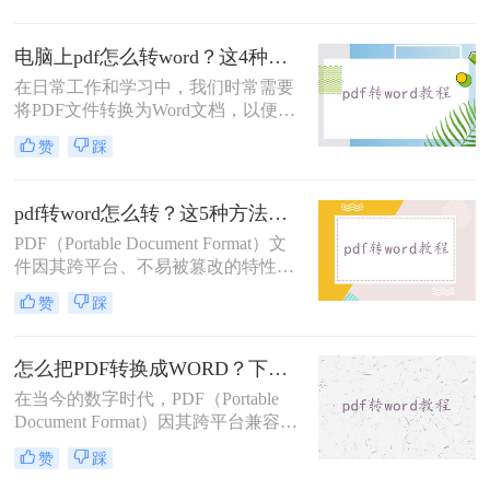
工作效率和数据处理的灵活性。那么
pdf的表格如何转word文档呢？本文将
电脑上pdf怎么转word？这4种转换方法快来看！
详细介绍几种将PDF表格转换为Word
文档的有效方法，包括使用专业软
在日常工作和学习中，我们时常需要
件、在线转换工具以及Microsoft Word
将PDF文件转换为Word文档，以便于
自身的功能。
编辑和分享。PDF格式因其在不同设
赞
踩
备上保持一致性的优势而广受欢迎，
但其编辑限制也让很多人在需要修改
文档内容时感到不便。那么电脑上pdf
pdf转word怎么转？这5种方法任你选择！
怎么转word呢？本文将详细介绍几种
PDF（Portable Document Format）文
将电脑上的PDF文件转换为Word文档
件因其跨平台、不易被篡改的特性，
的方法，帮助你轻松完成转换。
在文档分享和保存中广泛使用。然
赞
踩
而，在某些情况下，我们可能需要将
PDF文件转换为Word（.doc或.docx）
格式，以便进行编辑或进一步处理。
怎么把PDF转换成WORD？下面三种方法马上教会你！
那么pdf转word怎么转呢？以下是一些
在当今的数字时代，PDF（Portable
常用的PDF转Word的转换方法。
Document Format）因其跨平台兼容性
和稳定性而广泛用于文档共享和保
赞
踩
存。然而，有时我们可能需要编辑或