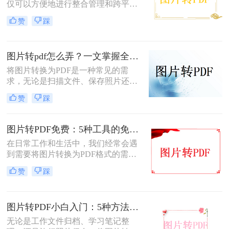
仅可以方便地进行整合管理和跨平台
查看，还能有效保护图片的原始质量
赞
踩
和隐私信息。那么电脑图片转为pdf怎
么弄呢？本文将介绍三种将电脑图片
转为PDF的方法，帮助您轻松实现图
图片转pdf怎么弄？一文掌握全平台方法！
片到PDF的转换。
将图片转换为PDF是一种常见的需
求，无论是扫描文件、保存照片还是
整理资料，PDF格式都能更好地保证
赞
踩
内容的完整性和兼容性。那么图片转
pdf怎么弄呢？本文将介绍电脑、手
机、在线工具等多种转换方法，总有
图片转PDF免费：5种工具的免费额度、水印和文件限制对比！
一种适合你！
在日常工作和生活中，我们经常会遇
到需要将图片转换为PDF格式的需
求。无论是为了方便存档、分享或打
赞
踩
印，将图片转换为PDF格式是一项很
常见的操作。那么图片转pdf格式怎么
弄免费呢？在本文中，我将介绍五种
图片转PDF小白入门：5种方法从最简单到最专业逐步升级！
简便方法来帮助您免费将图片转换为
PDF格式。
无论是工作文件归档、学习笔记整