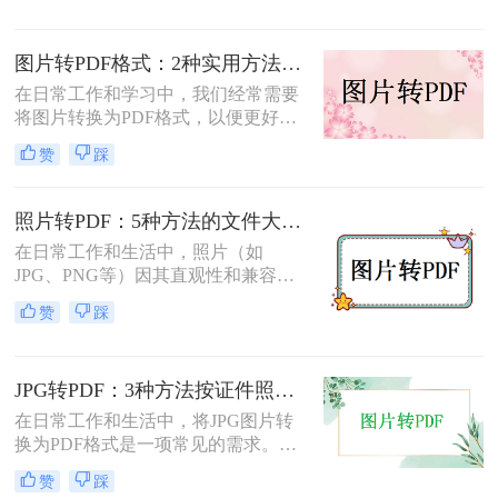
你将照片轻松转换为PDF文件。
图片转PDF格式：2种实用方法的关键参数和输出质量对比！
在日常工作和学习中，我们经常需要
将图片转换为PDF格式，以便更好地
保存、分享和打印。那么如何将图片
赞
踩
转换为pdf格式呢？本文将介绍两种将
图片转换为PDF格式的方法。
照片转PDF：5种方法的文件大小限制和画质保留实测！
在日常工作和生活中，照片（如
JPG、PNG等）因其直观性和兼容性
被广泛使用。然而，在需要整合多张
赞
踩
照片、提高安全性或便于打印时，将
照片转换为PDF文档成为常见需求。
那么如何把照片转换成pdf格式呢？本
JPG转PDF：3种方法按证件照、截图和风景照分别推荐！
文将详细介绍5种将照片转换为PDF的
常用高效方法，帮助用户根据需求选
在日常工作和生活中，将JPG图片转
择最适合的方案。
换为PDF格式是一项常见的需求。
PDF格式具有跨平台兼容性、易于阅
赞
踩
读和保护隐私等优点，因此广泛应用