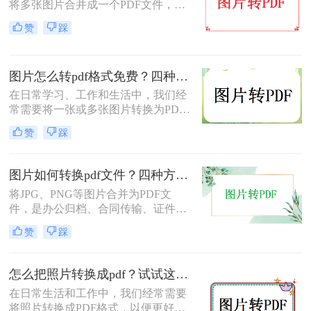
将多张图片合并成一个PDF文件，以
便于分享、存档或打印。无论是制作
赞
踩
电子相册、整理工作截图、提交证件
照，还是将扫描件归档，图片转PDF
的需求都极为常见。为了帮你快速选
图片怎么转pdf格式免费？四种方法对比与实操指南（附详细表格）!
出最适合自己的转换方式，下表汇总
了五种主流方法的核心差异：
在日常学习、工作和生活中，我们经
常需要将一张或多张图片转换为PDF
格式，以便于分享、存档或打印。无
赞
踩
论是整理电子相册、提交证件照，还
是归档工作截图，图片转PDF的需求
都十分常见。为了帮你快速选出最适
图片如何转换pdf文件？四种方法实测对比，附各场景最优选！
合自己的转换方式，下表汇总了四种
将JPG、PNG等图片合并为PDF文
主流免费方法的核心差异：
件，是办公归档、合同传输、证件提
交中经常遇到的需求。但不同方法在
赞
踩
转换质量、操作效率、数据安全方面
差异很大——选错方法可能导致图片
模糊、页面错位，甚至隐私泄露。本
怎么把照片转换成pdf？试试这三个转换方法！
文基于实际测试，对比四种主流图片
在日常生活和工作中，我们经常需要
转PDF方案，按场景给出明确建议，
将照片转换成PDF格式，以便更好地
帮你少走弯路。