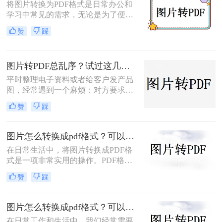
将图片转换为PDF格式是日常办公和
完成图片到PDF的转换。
学习中常见的需求，无论是为了便于
分享、存储还是打印。那么图片转为
赞
踩
pdf怎么弄呢？本文将介绍几种常用的
图片转PDF的方法，并对每种方法进
行优缺点分析。
图片转PDF总乱序？试过这几个方法后顺手多了
平时整理电子资料或者给客户发产品
图，经常遇到一个麻烦：对方要求把
一堆零散的图片打包成一个完整的
赞
踩
PDF文件。如果一张张发过去，不仅
显得不专业，还容易漏掉或者顺序搞
混。很多朋友一搜“图片转pdf怎么
图片怎么转换成pdf格式？可以尝试这三种方法！
弄”，出来一堆复杂的教程，其实只
在日常生活中，将图片转换成PDF格
要找对工具，这事儿非常简单。本文
式是一项非常实用的操作。PDF格式
就按大家最常用的场景（在线免安
因其跨平台兼容性、格式固定性和易
装、批量处理、手机自带功能）整理
赞
踩
于分享打印等特点，被广泛应用于各
了几个亲测好用的办法，帮你轻松搞
种正式文件的传输与存储。那么图片
定格式转换的烦恼。
怎么转换成pdf格式呢？本文将介绍三
图片怎么转换成pdf格式？可以试试这4个转换方法！
种将图片转换成PDF格式的方法。
在日常工作和生活中，我们经常需要