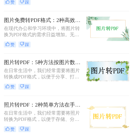
赞
踩
换成PDF呢？本文将介绍两种常用的
图片转PDF方法。
图片免费转PDF格式：2种高效方法的转换速度和画质损失对比！
在现代办公和学习环境中，将图片转
换为PDF格式的需求日益增加。无论
是为了更好地保存、传输还是打印图
赞
踩
片，PDF格式因其跨平台兼容性和格
式固定性而受到广泛欢迎。那么图片
怎么转换成pdf格式免费呢？本文将介
图片转PDF：5种方法按图片数量和文件大小选，大的别用在线！
绍两种免费且高效的图片转PDF的方
在日常生活中，我们经常需要将图片
法。
转换成PDF格式，以便于分享、打印
或存档。那么图片如何转换成pdf呢？
赞
踩
本文将介绍几种将图片转换成PDF的
方法，以帮助您选择最适合自己的转
换方式。
照片转PDF：2种简单方法在手机端和电脑端的操作差异！
在日常生活中，我们经常需要将照片
转换为PDF格式，以便于存储、分享
和打印。那么照片转pdf怎么弄呢？下
赞
踩
面将介绍两种简单实用的方法，帮助