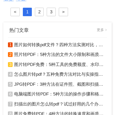
秒变PDF文档？是的，你没听错！”作
为从事电脑办公软件测评多年的博
<
1
2
3
>
主，小编深知职场办公人群对高效转
换工具的渴求，今天就分享超实用方
法，帮你轻松解决图片转pdf难题。
热门文章
更多 >
1
图片如何转换pdf文件？四种方法实测对比，附各场景最优选！
2
照片转PDF：5种方法的文件大小限制和画质保留实测！
3
图片转PDF免费：5种工具的免费额度、水印和文件限制对比！
4
怎么图片转pdf？五种免费方法对比与实操指南（附详细表格）！
5
JPG转PDF：3种方法在证件照、截图和扫描件上的转换精度差异！
6
电脑端图片转PDF：5种方法的操作步骤和格式保留对比！
7
扫描出的图片怎么转pdf？试过好用的几个办法！
8
图片免费转PDF：4种方法的转换速度和画质损失对比！