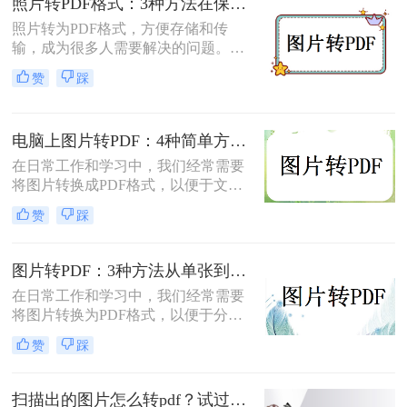
照片转PDF格式：3种方法在保留EXIF信息和画质上的差异！
的。
照片转为PDF格式，方便存储和传
输，成为很多人需要解决的问题。无
论是为了整理相册、备份照片，还是
赞
踩
为了表格化、合并分享，PDF格式都
是一个理想的选择。那么如何将照片
转为pdf格式呢？本文将为您介绍几种
电脑上图片转PDF：4种简单方法的操作步骤和DPI设置！
简单而快速的方法，帮助您轻松实现
照片转PDF的操作。
在日常工作和学习中，我们经常需要
将图片转换成PDF格式，以便于文件
的传输、存储和打印。那么电脑上怎
赞
踩
么图片转pdf呢？本文将介绍三种在电
脑上将图片转换为PDF的方法，帮助
您根据不同的需求选择最合适的方
图片转PDF：3种方法从单张到批量转换的操作差异！
法。
在日常工作和学习中，我们经常需要
将图片转换为PDF格式，以便于分
享、打印和存档。那么图片怎么转pdf
赞
踩
呢？本文将介绍三种常用的将图片转
换为PDF格式的方法，帮助您根据不
同的需求选择最合适的方式。
扫描出的图片怎么转pdf？试过好用的几个办法！