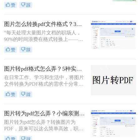
理、证件扫描，还是商业和行政领域
赞
踩
方式，帮助您根据场景灵活选用。
的文档整理、合同协议，这种转换都
能提高数据管理效率、传输效率和安
全性。那么图片转为pdf怎么弄呢？本
图片怎么转换pdf文件格式？3种高效方法全解析，职场人必备技能！
文将介绍三种将图片转换为PDF的方
“每天处理大量图片文档的职场人，
法。
90%的时间浪费在格式转换上——这
不是技术问题，而是方法误区。” 作
赞
踩
为深耕办公软件测评多年的博主，小
编发现许多用户仍在用截图拼接的原
始方式处理图片转PDF需求。那么图
图片转pdf格式怎么弄？5种实用的转换方法！
片怎么转换pdf文件格式呢？本文将揭
在日常工作、学习和生活中，将图片
秘三种专业级转换方法，结合实测数
文件转换为PDF格式的需求十分常
据帮你突破效率瓶颈。
见。PDF格式因其跨平台兼容性强、
赞
踩
内容不易篡改、排版稳定等优势，成
为文件共享与存档的首选。那么图片
转pdf格式怎么弄呢？本文将介绍几种
图片转为pdf怎么弄？小编亲测5种实用方法，告别繁琐操作！
常见的图片转PDF方法，帮助用户高
图片转为pdf怎么弄？转换图片为
效完成转换。
PDF，原来可以这么简单高效，职场
效率提升从此触手可及！“一张图片
赞
踩