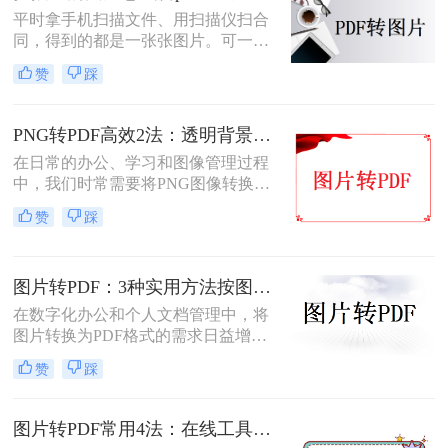
平时拿手机扫描文件、用扫描仪扫合
同，得到的都是一张张图片。可一旦
要发给别人、归档保存或者打印出
赞
踩
来，PDF格式明显更正式、也更方
便。很多人卡在这一步：图片质量还
行，转完PDF却模糊了；十几页的扫
PNG转PDF高效2法：透明背景保留和文件压缩设置！
描件，一页一页转太磨人；还有些涉
在日常的办公、学习和图像管理过程
及隐私的文件，不敢随便往在线工具
中，我们时常需要将PNG图像转换为
里传。
PDF文件。PDF文件格式因其良好的
赞
踩
兼容性、稳定性和在不同设备上显示
的一致性而广受青睐。那么png怎么
转换成pdf呢？本文将介绍二种实现图
图片转PDF：3种实用方法按图片格式（JPG/PNG/BMP）选！
片转PDF的方法。
在数字化办公和个人文档管理中，将
图片转换为PDF格式的需求日益增
长。PDF（Portable Document
赞
踩
Format）因其跨平台兼容性、不易变
形的特点，广泛应用于文档保存和共
享。那么如何把图片转换成PDF呢？
图片转PDF常用4法：在线工具、桌面软件、手机APP和打印导出的适用边界！
本文将介绍几种实用的方法来帮助您