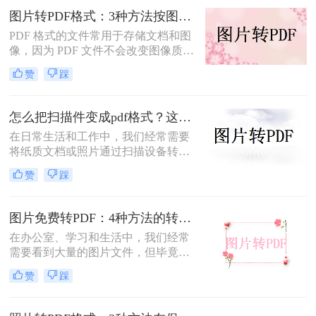
图片转PDF格式：3种方法按图片来源（手机/相机/截图）选！
PDF 格式的文件常用于存储文档和图
像，因为 PDF 文件不会改变图像质
量、版本或格式，而且可以在任何设
赞
踩
备之间轻松传输。如果你想将一些图
片文件（如 JPG、PNG、BMP 等）合
并成一个 PDF 文件，本文将介绍图片
怎么把扫描件变成pdf格式？这三种方法简单又实用！
如何转换为PDF格式。
在日常生活和工作中，我们经常需要
将纸质文档或照片通过扫描设备转化
为数字格式，并进一步将其保存为
赞
踩
PDF文件，以便于分享、存储和查
阅。那么怎么把扫描件变成pdf格式
呢？本文将介绍三种将扫描件转换成
图片免费转PDF：4种方法的转换速度和画质损失对比！
PDF格式的方法。
在办公室、学习和生活中，我们经常
需要看到大量的图片文件，但毕竟，
一张一张地看照片相对麻烦，所以我
赞
踩
们通常会把照片变成PDF。事实上，
图片到PDF的操作过程非常简单。今
天，我将教你图片转为pdf怎么弄免费