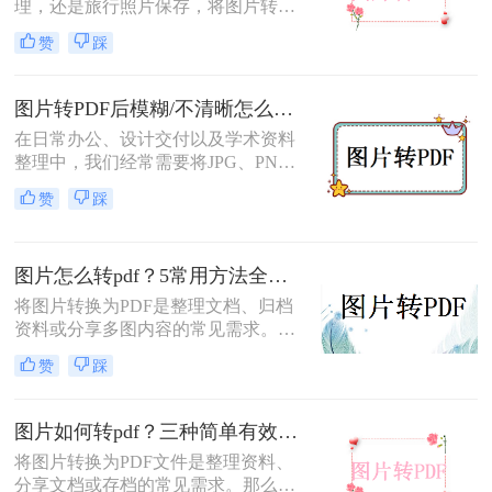
理，还是旅行照片保存，将图片转换
为PDF都能让内容更规范、更易分
赞
踩
享。那么如何图片转pdf呢？本文提供
电脑、手机、在线网站、免费软件等
5种常用方法，3分钟即可学会！
图片转PDF后模糊/不清晰怎么办？三种有效方法帮你解决！
在日常办公、设计交付以及学术资料
整理中，我们经常需要将JPG、PNG
等格式的图片合并转换为PDF文档。
赞
踩
然而，许多用户都遇到过这样一个令
人头疼的问题：明明原图在电脑上查
看非常清晰，转换生成的PDF文件却
图片怎么转pdf？5常用方法全攻略！
变得模糊、边缘出现锯齿，甚至无法
进行高质量的打印。面对图片转PDF
将图片转换为PDF是整理文档、归档
后模糊/不清晰怎么办这一难题，很多
资料或分享多图内容的常见需求。那
人往往束手无策。
么图片怎么转pdf呢？本文系统梳理5
赞
踩
类主流方法，助你快速实现图片转
PDF。
图片如何转pdf？三种简单有效的方法分享！
将图片转换为PDF文件是整理资料、
分享文档或存档的常见需求。那么图