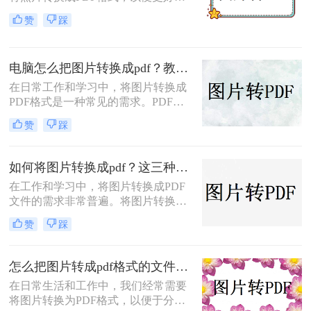
进行分享、存储或打印。那么怎么把
赞
踩
照片转换成pdf呢？本文将介绍三种将
照片转换成PDF的实用方法，帮助你
轻松完成照片到PDF的转换。
电脑怎么把图片转换成pdf？教你4种简单的方法！
在日常工作和学习中，将图片转换成
PDF格式是一种常见的需求。PDF格
式具有支持矢量图形、打印格式不走
赞
踩
样、兼容性高、体积小以及支持批注
等特点，使得它成为许多场合的首选
格式。那么电脑怎么把图片转换成pdf
如何将图片转换成pdf？这三种方法帮助你解决问题！
呢？本文将介绍四种常见的图片转
在工作和学习中，将图片转换成PDF
PDF的方法。
文件的需求非常普遍。将图片转换成
PDF不仅可以方便地整合多张图片，
赞
踩
还可以确保文件格式的一致性和兼容
性。那么如何将图片转换成pdf呢？本
文将介绍三种常见的图片转PDF方
怎么把图片转成pdf格式的文件？尝试下面三种方法！
法。
在日常生活和工作中，我们经常需要
将图片转换为PDF格式，以便于分