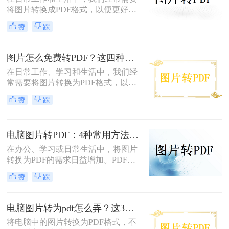
将图片转换成PDF格式，以便更好地
分享、保存或打印。那么图片怎么转
赞
踩
换成pdf格式呢？本文将介绍四种将图
片转换成PDF格式的方法。
图片怎么免费转PDF？这四种方法轻松搞定！
在日常工作、学习和生活中，我们经
常需要将图片转换为PDF格式，以便
于分享、打印或存档。PDF文件因其
赞
踩
跨平台兼容性、保持格式不变以及安
全性高等特点而备受青睐。幸运的
是，现在有许多免费的方法可以将图
电脑图片转PDF：4种常用方法按Windows和Mac系统分别推荐！
片转换为PDF，无需花费任何费用即
可轻松完成转换。那么图片怎么免费
在办公、学习或日常生活中，将图片
转PDF呢？本文将为您详细介绍几种
转换为PDF的需求日益增加。PDF格
免费将图片转换为PDF的方法。
式因其跨平台兼容性、可编辑性和安
赞
踩
全性，成为文档分享和存储的首选。
以下是几种简单实用的方法，涵盖操
作系统自带工具、专业软件及在线服
电脑图片转为pdf怎么弄？这3种方法值得尝试！
务，帮助您高效完成图片到PDF的转
将电脑中的图片转换为PDF格式，不
换。