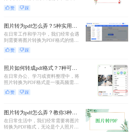
片如何转pdf呢？本文将介绍三种简单
赞
踩
有效的方法，助您快速完成转换。
图片转为pdf怎么弄？5种实用转换方法详解！
在日常工作和学习中，我们经常会遇
到需要将图片转换为PDF格式的情
况。无论是整理证件照片、制作电子
赞
踩
相册，还是将扫描的文档统一格式，
图片转为pdf怎么弄成为了很多人需要
掌握的基本技能。PDF格式具有跨平
照片如何转成pdf格式？7种可靠方法详解！
台兼容性好、文件体积相对较小、易
在日常办公、学习或资料整理中，将
于分享等优点，因此成为文档处理的
照片转换为PDF格式是一项高频需
首选格式。本文将详细介绍5种实用
求。无论是扫描的合同、手写笔记，
的图片转PDF方法，帮助您快速解决
赞
踩
还是拍摄的证件、课件，统一的PDF
转换需求。
格式能确保排版稳定、便于分发和存
档。但面对五花八门的工具，如何选
图片转为pdf怎么弄？教你3种常用转换方法！
择高效、安全且无需付费的方法？本
文将基于实际使用经验，为您梳理7
在日常生活中，我们经常需要将图片
种照片如何转成PDF格式的实用方
转换为PDF格式，无论是个人照片管
案，涵盖手机、电脑、在线及自动化