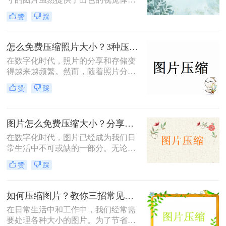
验，但也带来了存储空间占用过多、
赞
踩
网页加载速度慢以及文件传输效率低
下的问题。为了应对这些问题，掌握
图片大小压缩的方法变得尤为重要。
怎么免费压缩照片大小？3种压缩方法推荐！
那么图片大小怎么压缩呢？本文将介
在数字化时代，照片的分享和存储变
绍三种实用且高效的图片压缩方法。
得越来越频繁。然而，随着照片分辨
率的提高，文件大小也随之增加，这
赞
踩
不仅占据了大量存储空间，还在上传
或发送时导致了速度慢的问题。因
此，学会怎么免费压缩照片大小，既
图片怎么免费压缩大小？分享三种高效压缩方法！
能节省存储空间又能保证照片质量，
成为了一项重要的技能。本文将介绍
在数字化时代，图片已经成为我们日
三种实用且高效的免费照片压缩方
常生活中不可或缺的一部分。无论是
法，并详细说明其操作步骤及注意事
社交媒体的分享、网站的建设，还是
赞
踩
项。
个人的照片保存，图片的使用频率都
非常高。然而，随着拍摄和存储的图
片数量不断增加，图片的大小也在不
如何压缩图片？教你三招常见压缩方法！
断膨胀，导致存储空间不足、上传速
在日常生活中和工作中，我们经常需
度慢以及加载时间延长等一系列问
要处理各种大小的图片。为了节省存
题。因此，掌握图片怎么免费压缩大