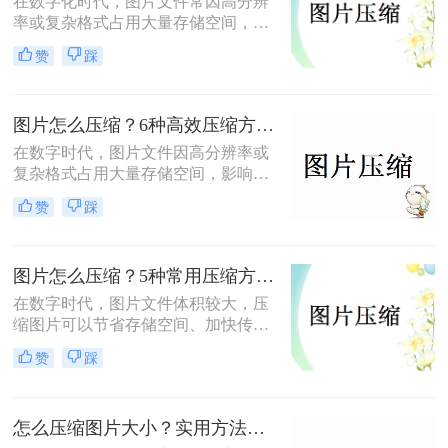
在数字化时代，图片文件常因高分辨
率或复杂格式占用大量存储空间，影
响传输和加载速度。掌握高效压缩方
赞
踩
法不仅能节省空间，还能提升用户体
验。那么怎么压缩图片呢？本文将系
统梳理4类主流压缩方法，助你高效
图片怎么压缩？6种高效压缩方法分享！
平衡画质与体积。
在数字时代，图片文件因高分辨率或
复杂格式占用大量存储空间，影响传
输和加载速度。那么图片怎么压缩
赞
踩
呢？本文总结了6种高效压缩方法，
助你快速掌握压缩技巧。
图片怎么压缩？5种常用压缩方法详解！
在数字时代，图片文件体积较大，压
缩图片可以节省存储空间、加快传输
速度或适应社交媒体、邮件等平台的
赞
踩
文件大小限制。那么图片怎么压缩
呢？本文将介绍5种常用压缩方法，
助您高效压缩图片。
怎么压缩图片大小？实用方法分享（覆盖6种场景+参数优化+避坑技巧）！