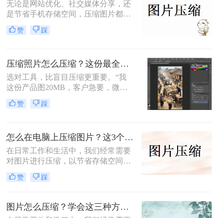
无论是网站优化、社交媒体分享，还
是节省手机存储空间，压缩图片都是
刚需。那么怎么压缩图片大小呢？本
赞
踩
文从零基础小白到技术开发者，系统
整理图片压缩的实用方法，助你精准
平衡画质与体积。
压缩照片怎么压缩？这份最全压缩指南，小白也能轻松降80%！
选对工具，比盲目压缩更重要。“我
这份产品图20MB，客户急要，微信
死活发不出去！”一位做电商的朋友
赞
踩
半夜给我发来消息。这场景，想必很
多职场人和自媒体创作者都不陌生。
怎么在电脑上压缩图片？这3个压缩方法分享！
在日常工作和生活中，我们经常需要
对图片进行压缩，以节省存储空间或
加快图片上传速度。那么怎么在电脑
赞
踩
上压缩图片呢？本文将介绍三种在电
脑上压缩图片的方法。
图片怎么压缩？学会这三种方法轻松完成压缩！