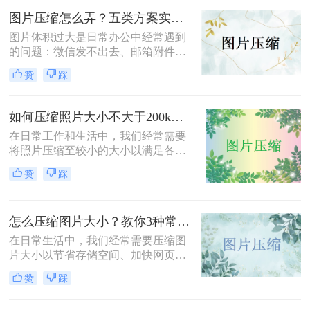
方法，帮助您轻松完成图片压缩，同
图片压缩怎么弄？五类方案实测对比，一张表看懂怎么选！
时保持较高的图片质量。
图片体积过大是日常办公中经常遇到
的问题：微信发不出去、邮箱附件超
限、网页上传被拒、本地存储吃紧。
赞
踩
不同压缩方法在压缩率、画质损失、
操作效率方面差异很大——选错方法
可能导致图片模糊到无法使用，或者
如何压缩照片大小不大于200k？教你二种高效压缩方法！
压缩后体积几乎没变。
在日常工作和生活中，我们经常需要
将照片压缩至较小的大小以满足各种
上传、分享或存储的需求。那么如何
赞
踩
压缩照片大小不大于200k呢？本文将
介绍两种高效且免费的方法，帮助您
将照片大小压缩至200K以下。
怎么压缩图片大小？教你3种常用压缩方法！
在日常生活中，我们经常需要压缩图
片大小以节省存储空间、加快网页加
载速度或方便文件传输。那么怎么压
赞
踩
缩图片大小呢？本文将介绍三种压缩
图片大小的方法，帮助您轻松实现图