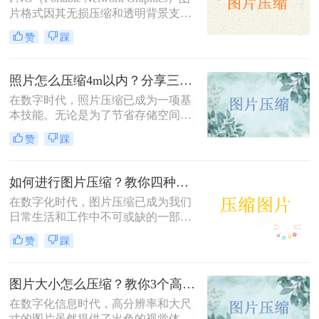
片格式因其无损压缩和透明背景支持
而广受欢迎，但有时候文件大小可能
赞
踩
会过大，影响网页加载速度或文件传
输效率。那么如何压缩png图片呢？
本文将介绍三种压缩PNG图片的方
照片怎么压缩4m以内？分享三种实用压缩方法！
法，旨在帮助你在保持图像质量的前
在数字时代，照片压缩已成为一项基
提下减小文件大小。
本技能。无论是为了节省存储空间，
还是为了加快网页加载速度，将照片
赞
踩
压缩到指定大小都是非常有必要的。
那么照片怎么压缩4m以内呢？本文将
介绍三种常用的照片压缩方法。
如何进行图片压缩？教你四种实用方法！
在数字化时代，图片压缩已成为我们
日常生活和工作中不可或缺的一部
分。无论是为了节省存储空间，还是
赞
踩
为了加快图片在网络上的传输速度，
图片压缩都显得尤为重要。那么如何
进行图片压缩呢？本文将为您介绍四
图片大小怎么压缩？教你3个高效压缩方法！
种实用的图片压缩方法。
在数字化信息时代，高分辨率和大尺
寸的图片虽然提供了出色的视觉体