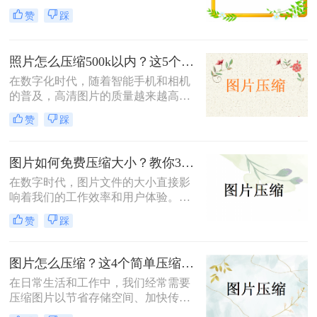
储空间、加快文件传输速度或优化网
小，既能节省存储空间又能保证图片
赞
踩
页加载性能，压缩图片成为了一项必
质量，成为了一项重要的技能。本文
备技能。那么如何压缩图片呢？本文
将介绍三种实用且高效的免费图片压
将介绍三种常见的图片压缩方法。
缩方法。
照片怎么压缩500k以内？这5个压缩方法推荐给你！
在数字化时代，随着智能手机和相机
的普及，高清图片的质量越来越高，
但这也导致了单张图片的文件大小动
赞
踩
辄数兆字节（MB），给存储、传输
带来了不小的挑战。为了满足电子邮
件附件限制、社交媒体上传要求或网
图片如何免费压缩大小？教你3个压缩图片的好方法！
页加载速度优化的需求，将照片压缩
在数字时代，图片文件的大小直接影
至500K以内成为了许多用户迫切需要
响着我们的工作效率和用户体验。无
掌握的一项技能。那么照片怎么压缩
论是为了加快网页加载速度、适应特
500k以内呢？本文将详细介绍五种简
赞
踩
定平台的上传要求还是节省存储空
单易行的照片压缩方法，帮助您轻松
间，掌握图片如何免费压缩大小是一
应对这一需求。
项非常重要的技能。本文将介绍三种
图片怎么压缩？这4个简单压缩方法用起来！
广泛使用的图片压缩方法。
在日常生活和工作中，我们经常需要
压缩图片以节省存储空间、加快传输
速度或满足特定的上传要求。那么图