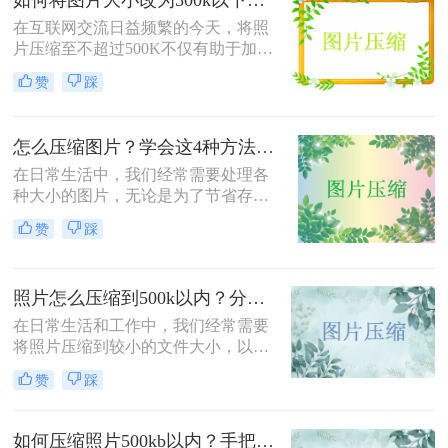
软件将图片进行批量压缩，就可以缓
解电脑的内存压力，让它运行更加顺
在互联网交流日益频繁的今天，将照
畅。那么你们知道照片如何免费压缩
片压缩至不超过500K不仅有助于加快
吗？相信这篇文章可以给你一点参
网页加载速度、减少电子邮件附件体
赞
踩
考。
积，还能满足许多平台对上传图片大
小的限制要求。那么如何将图片大小
改为500k以下呢？本文将介绍两种有
怎么压缩图片？学会这4种方法可以轻松压缩大小!
效的方法来帮助您轻松实现这一目
标。
在日常生活中，我们经常需要处理各
种大小的图片，无论是为了节省存储
空间，还是为了加快网页加载速度，
赞
踩
压缩图片都是一个非常实用的技能。
那么怎么压缩图片呢？本文将介绍四
种常见的图片压缩方法。
照片怎么压缩到500k以内？分享三种实用方法！
在日常生活和工作中，我们经常需要
将照片压缩到较小的文件大小，以满
足上传、发送或存储的需求。那么照
赞
踩
片怎么压缩到500k以内呢？本文将介
绍三种将照片压缩到500K以内的常用
方法。
如何压缩照片500kb以内？手把手教你4个压缩方法！