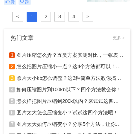
赞
踩
片怎么压缩呢？本文将介绍四种图片
压缩方法，帮助您更好地进行图片压
<
1
2
3
4
>
缩。
热门文章
更多 >
1
图片压缩怎么弄？五类方案实测对比，一张表看懂怎么选！
2
怎么把图片压缩小一点？这4个方法都可以！赶紧试试！
3
照片大小kb怎么调整？这3种简单方法教你搞定！
4
如何压缩图片到100kb以下？四个方法教会你！
5
怎么样把图片压缩到200k以内？来试试这四种压缩方法！
6
图片太大怎么压缩变小？试试这四个方法吧！
7
图片太大如何压缩变小？分享5个方法，让你轻松调整图片大小