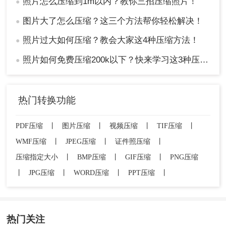
照片怎么压缩到1m以内？教你三招压缩照片！
●
图片大了怎么压缩？这三个方法帮你轻松解决！
●
照片过大如何压缩？教会大家这4种压缩方法！
●
照片如何免费压缩200k以下？快来学习这3种压缩方法！
●
热门转换功能
PDF压缩
丨
图片压缩
丨
视频压缩
丨
TIF压缩
丨
WMF压缩
丨
JPEG压缩
丨
证件照压缩
丨
压缩指定大小
丨
BMP压缩
丨
GIF压缩
丨
PNG压缩
丨
JPG压缩
丨
WORD压缩
丨
PPT压缩
丨
热门关注