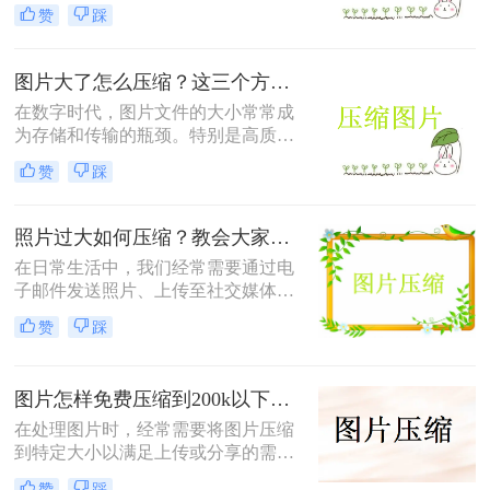
满足特定平台的要求。那么怎么压缩
赞
踩
照片的方法呢？本文将介绍四种有效
的方法来压缩照片，帮助您轻松应对
这些需求。
图片大了怎么压缩？这三个方法帮你轻松解决！
在数字时代，图片文件的大小常常成
为存储和传输的瓶颈。特别是高质量
的图片，其文件体积往往较大，不仅
赞
踩
占用大量存储空间，还会影响上传速
度和网页加载时间。那么图片大了怎
么压缩呢？以下是四种常用的图片压
照片过大如何压缩？教会大家这4种压缩方法！
缩方法，帮助您轻松解决这一问题。
在日常生活中，我们经常需要通过电
子邮件发送照片、上传至社交媒体或
用于网页设计等。然而，原始照片文
赞
踩
件通常较大，这不仅会占用大量存储
空间，还可能影响上传速度或导致邮
件无法发送。因此，学会照片过大如
图片怎样免费压缩到200k以下？二种压缩方法分享
何压缩变得尤为重要。以下是四种常
用的图片压缩方法，帮助您轻松解决
在处理图片时，经常需要将图片压缩
这一问题。
到特定大小以满足上传或分享的需
求。那么图片怎样免费压缩到200k以
赞
踩