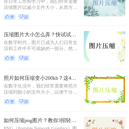
在日常工作和学习中，我们经常需要
压缩图片以减小文件大小，从而方便
上传、分享或存储。那么图片怎么压
赞
踩
缩呢？本文将介绍三种常用的图片压
缩方法，帮助您轻松实现图片压缩。
压缩图片大小怎么弄？快试试这3个压缩方法！
在数字时代，图片已成为人们日常生
活和工作中不可或缺的一部分。然
而，有时我们遇到的图片文件过大，
赞
踩
不仅占用存储空间，还影响上传和分
享的速度。那么压缩图片大小怎么弄
呢？本文将介绍三种有效的图片压缩
照片如何压缩变小200kb？这4种压缩方法请务必学会！
方法，帮助用户轻松解决图片大小问
题。
在数字生活中，我们经常需要将照片
压缩到较小的文件大小，以便于分
享、上传或存储。那么照片如何压缩
赞
踩
变小200kb呢？本文将介绍四种将照
片压缩至200KB以下的方法。
如何压缩png图片？教你3招轻松压缩！
PNG（Portable Network Graphics）图