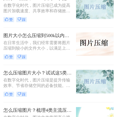
在数字化时代，图片压缩已成为提高
图片加载速度、共享效率和存储效率
的重要手段。无论是个人用户还是企
赞
踩
业用户，都经常需要将照片压缩到特
定大小以满足不同的需求。那么如何
压缩照片500kb以内呢？本文将介绍
图片大小怎么压缩到500k以内？分享四种常用压缩方法！
四种将照片压缩到500KB以内的方
在日常生活中，我们经常需要将图片
法。
压缩到较小的文件大小，以满足上
传、发送或存储的需求那么图片大小
赞
踩
怎么压缩到500k以内呢？本文将介绍
四种将图片压缩到500K以内的常用方
法。
怎么压缩图片大小？试试这5类主流压缩方法！
在数字化时代，图片压缩是提升传输
效率、节省存储空间的必备技能。那
么怎么压缩图片大小呢？本文系统梳
赞
踩
理了 5 类主流压缩方法，助你高效平
衡画质与体积。
怎么压缩图片？梳理4类主流压缩方法！