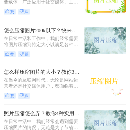
要载体，广泛应用于社交媒体、工作
文档、在线购物等多个领域。然而，
赞
踩
高清图片往往伴随着庞大的文件体
积，这不仅占用宝贵的存储空间，还
会影响文件传输速度和网页加载效
怎么压缩图片200k以下？快来试试这4种压缩方法!！
率。无论是制作PPT、上传电商商品
图，还是发送邮件附件，压缩图片已
在日常生活和工作中，我们经常需要
成为一项必备技能。那么怎么把图片
将图片压缩到特定大小以满足各种需
压缩小一点呢？本文从压缩效果、操
求，比如上传至社交媒体、发送电子
赞
踩
作难度、处理速度、隐私安全四个维
邮件或存储到移动设备中。那么怎么
度，对比四种主流方案，帮助您根据
压缩图片200k以下呢？本文将介绍四
实际需求快速做出选择。
种将图片压缩到200K以下的实用方
怎么样压缩图片的大小？教你3种实用方法！
法。
在当今的互联网时代，无论是网站运
营者还是社交媒体用户，都面临着一
个共同的问题——怎么样压缩图片的
赞
踩
大小。较大的图片文件不仅会占用更
多的存储空间，还会导致网页加载时
间延长，影响用户体验。本文将介绍
照片压缩怎么弄？教你4种实用方法！
三种压缩图片大小的方法。
在日常生活中，我们经常会遇到需要
压缩照片的情况，无论是为了节省存