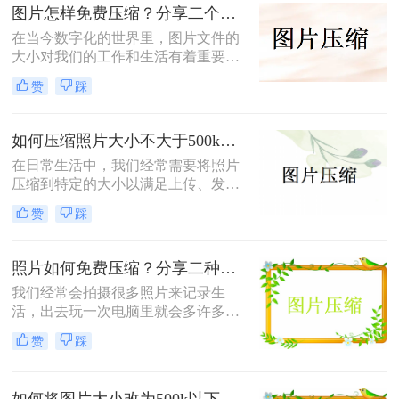
片压缩。
图片怎样免费压缩？分享二个简单易用的压缩方法！
在当今数字化的世界里，图片文件的
大小对我们的工作和生活有着重要影
响。无论是为了加速网页加载速度、
赞
踩
满足社交媒体平台的上传要求，还是
为了节省存储空间，学会图片怎样免
费压缩是一项不可或缺的技能。本文
如何压缩照片大小不大于500k？学会这2种压缩方法轻松解决！
将介绍两种简单易用的图片压缩方
在日常生活中，我们经常需要将照片
法。
压缩到特定的大小以满足上传、发送
或存储的需求。那么如何压缩照片大
赞
踩
小不大于500k呢？本文将介绍两种将
照片大小压缩至不大于500KB的常用
方法。
照片如何免费压缩？分享二种高效压缩方法！
我们经常会拍摄很多照片来记录生
活，出去玩一次电脑里就会多许多旅
游照，而且不知道你们有没有储存好
赞
踩
看图片的习惯呢？这样下来我们电脑
里的图片就更多了，会给我们的电脑
存储空间造成很大的压力。我们借助
如何将图片大小改为500k以下？教你2个不同平台的方法！