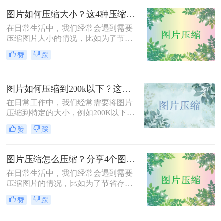
呢？本文将介绍三种压缩JPG照片大
图片如何压缩大小？这4种压缩方法请务必学会！
小的方法，旨在帮助用户根据实际需
求选择合适的压缩方式。
在日常生活中，我们经常会遇到需要
压缩图片大小的情况，比如为了节省
存储空间、加快网页加载速度或减少
赞
踩
文件传输时间。那么图片如何压缩大
小呢？本文将介绍四种压缩图片大小
的有效方法，帮助您轻松完成图片压
图片如何压缩到200k以下？这三种方法简单又高效！
缩，同时保持较高的图片质量。
在日常工作中，我们经常需要将图片
压缩到特定的大小，例如200K以下，
以满足电子邮件附件、网站上传或社
赞
踩
交媒体分享的要求。那么图片如何压
缩到200k以下呢？本文将介绍三种将
图片压缩到200K以下的有效方法，帮
图片压缩怎么压缩？分享4个图片压缩方法！
助您轻松完成图片压缩，同时保持较
在日常生活中，我们经常会遇到需要
高的图片质量。
压缩图片的情况，比如为了节省存储
空间、加快网页加载速度或减少文件
赞
踩
传输时间。那么图片压缩怎么压缩
呢？本文将介绍四种压缩图片的有效