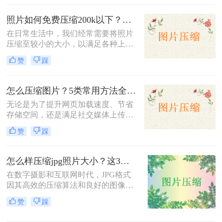
种将图片压缩到1MB以内的方法。
照片如何免费压缩200k以下？快来学习这3种压缩方法！
在日常生活中，我们经常需要将照片
压缩至较小的大小，以满足各种上
传、分享或存储的需求。那么照片如
赞
踩
何免费压缩200k以下呢？本文将介绍
三种免费将照片压缩至200K以下的方
法。
怎么压缩图片？5类常用方法全解析！
无论是为了提升网页加载速度、节省
存储空间，还是满足社交媒体上传限
制，图片压缩都是高频需求。那么怎
赞
踩
么压缩图片呢？本文系统梳理5类主
流方法，从零基础到专业级工具，助
你快速掌握压缩技巧。
怎么样压缩jpg照片大小？这3种图片压缩方法一定要会！
在数字摄影和互联网时代，JPG格式
因其高效的压缩算法和良好的图像质
量而广受欢迎。然而，有时JPG照片
赞
踩
的大小可能过大，不便于分享、上传
或存储。那么怎么样压缩jpg照片大小