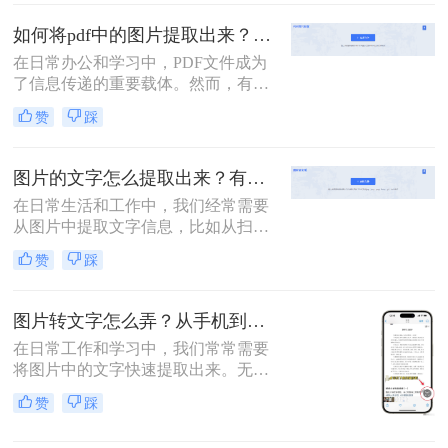
成这一任务，本文将介绍两种有效的
方法来获取PDF中的图片。
如何将pdf中的图片提取出来？教你二种高效提取方法！
在日常办公和学习中，PDF文件成为
了信息传递的重要载体。然而，有时
我们在PDF文档中发现一些精彩的图
赞
踩
片，想将其提取出来供个人使用或分
享给他人。无论是为了更灵活的处
理，还是为了发送特定的图像，提取
图片的文字怎么提取出来？有以下这三个方法就够了！
PDF中的图片都是一项实用的技能。
在日常生活和工作中，我们经常需要
那么如何将pdf中的图片提取出来呢？
从图片中提取文字信息，比如从扫描
本文将介绍两种高效的方法来获取
的文档、照片中的标志、或者社交媒
PDF中的图片。
赞
踩
体上的截图等获取文本内容。那么图
片的文字怎么提取出来呢？为了实现
这一目标，可以采用以下三种方法。
图片转文字怎么弄？从手机到专业的全方位指南！
在日常工作和学习中，我们常常需要
将图片中的文字快速提取出来。无论
是扫描的文档、拍摄的白板内容、书
赞
踩
籍页面截图，还是包含文字的复杂图
表，高效地将图片转为可编辑文字