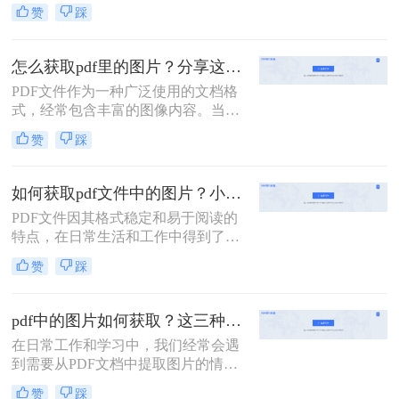
么pdf中的图片如何获取呢？本文将介
赞
踩
绍二种获取PDF中图片的方法。
怎么获取pdf里的图片？分享这二种常用的方法！
PDF文件作为一种广泛使用的文档格
式，经常包含丰富的图像内容。当我
们需要从PDF中提取这些图片时，可
赞
踩
以采用多种方法。那么怎么获取pdf里
的图片呢？本文将介绍两种常用的方
法。
如何获取pdf文件中的图片？小编给你分享这三种简单的方法!！
PDF文件因其格式稳定和易于阅读的
特点，在日常生活和工作中得到了广
泛应用。然而，有时我们可能需要从
赞
踩
PDF文件中提取其中的图片，用于进
一步编辑、分享或存档。那么如何获
取pdf文件中的图片呢？本文将介绍几
pdf中的图片如何获取？这三种方法值得收藏！
种常用的方法来获取PDF文件中的图
在日常工作和学习中，我们经常会遇
片。
到需要从PDF文档中提取图片的情
况。这些图片可能是图表、插图、扫
赞
踩