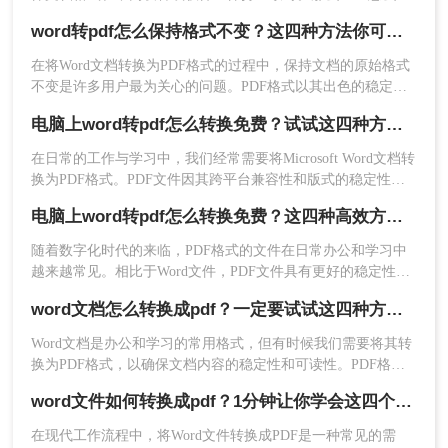
pdf格式的文件呢？以下是四种将Word文档转换为PDF格式的方
word转pdf怎么保持格式不变？这四种方法你可以试试！
法，适用于不同场景和用户需求。
在将Word文档转换为PDF格式的过程中，保持文档的原始格式
不变是许多用户最为关心的问题。PDF格式以其出色的稳定性
和跨平台性，能够确保文档在任何设备和环境中都能保持一致
电脑上word转pdf怎么转换免费？试试这四种方法！
的显示效果。然而，不恰当的转换方法可能会导致格式错乱、
字体变化、图片移位等问题。那么word转pdf怎么保持格式不变
在日常的工作与学习中，我们经常需要将Microsoft Word文档转
4、转换完成就可以下载看了。
呢？本文将介绍几种有效的Word转PDF方法，以确保转换后的
换为PDF格式。PDF文件因其跨平台兼容性和版式的稳定性而
PDF文档能够完美保留原始格式。
成为分享和存档文档的理想选择。那么电脑上word转pdf怎么转
方法三：使用PDF打印机
电脑上word转pdf怎么转换免费？这四种高效方法分享给你！
换免费呢？本文将向您介绍几种在电脑上免费将Word文档转换
为PDF的方法，适用于Windows和macOS操作系统。
许多操作系统都支持安装虚拟PDF打印机，如
​随着数字化时代的来临，PDF格式的文件在日常办公和学习中
越来越常见。相比于Word文件，PDF文件具有更好的稳定性和
Adobe Acrobat的PDF打印机或免费的PDF创建器
兼容性，能够确保文档在不同设备和操作系统上保持一致的格
（如PDFCreator）。
word文档怎么转换成pdf？一定要试试这四种方法！
式。因此，将Word文件转换为PDF格式成为了许多人的需求。
操作步骤：
那么电脑上word转pdf怎么转换免费呢？本文将详细介绍四种免
Word文档是办公和学习的常用格式，但有时候我们需要将其转
1、安装PDF打印机：首先，下载并安装一个PDF打
费转换Word到PDF的方法，帮助您轻松完成格式转换。
换为PDF格式，以确保文档内容的稳定性和可读性。PDF格式
印机软件。
可以保留文档的原始格式和布局，使得在不同设备和软件上查
2、打印Word文档：在Word中打开你的文档，点
word文件如何转换成pdf？1分钟让你学会这四个好用方法，真的超简单！
看时都能保持一致性。那么word文档怎么转换成pdf呢？下面将
击“文件”>“打印”。
介绍四种将Word文档转换成PDF的方法，帮助您轻松完成转
在现代工作流程中，将Word文件转换成PDF是一种常见的需
换。