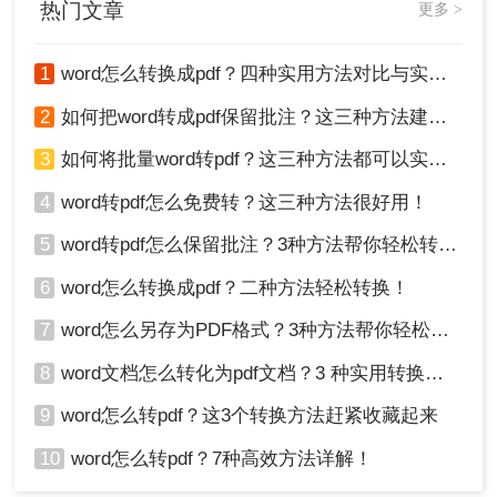
Foxit PhantomPDF、转转大师pdf转换器等，它们提
热门文章
更多 >
供了比内置功能更丰富的选项和更高的转换质量。
下面以转转大师PDF转换器操作为例。
1
word怎么转换成pdf？四种实用方法对比与实操指南（附详细表格）！
操作步骤：
1、需要批量转换和经常需要处理格式转换的朋友，
2
如何把word转成pdf保留批注？这三种方法建议收藏！
可以下载客户端。
3
如何将批量word转pdf？这三种方法都可以实现批量转换
4
word转pdf怎么免费转？这三种方法很好用！
5
word转pdf怎么保留批注？3种方法帮你轻松转换！
6
word怎么转换成pdf？二种方法轻松转换！
7
word怎么另存为PDF格式？3种方法帮你轻松转换!
8
word文档怎么转化为pdf文档？3 种实用转换方法，完美保留原文档格式！
2、选择PDF转换-其他转PDF-Word/xps转PDF，然
9
word怎么转pdf？这3个转换方法赶紧收藏起来
后添加文件上传，如果转换数量很多，那么可以选
10
word怎么转pdf？7种高效方法详解！
择添加文件夹，这样就可以批量导入文件了。