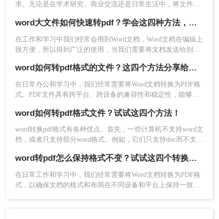
求。无论是在学术研究、商业交流还是日常生活中，将文件保
存为PDF格式可以确保格式的统一性和可读性。本文将向您介
word大文件如何快速转pdf？学会这四种方法，从此文件格式转换不求人
绍word文件如何转换成pdf的方法，可帮助您将Word文件转换
成PDF格式。
在工作和学习中我们经常会用到Word文档，Word文档在编辑上
很方便，所以得到广泛的使用，当我们需要将文档发送给别
人，又不希望文档内容被修改时，就会将word大文件转pdf，这
word如何转pdf格式的文件？这四个方法分享给大家！
样就不用担心内容被修改的问题，那么如何将word大文件转pdf
文件呢？
在日常办公和学习中，我们经常需要将Word文档转换为PDF格
式。PDF文件具有跨平台、跨设备的兼容性和稳定性，能够确
保文档在不同平台和设备上保持一致的显示效果。那么word如
word如何转pdf格式文件？试试这四个方法！
何转pdf格式的文件呢？本文将为你介绍四种Word转PDF的方
3、选择PDF打印机：在打印对话框中，选择你安装
法，帮助你轻松完成转换任务。
word转换pdf格式有各种优点。首先，一些计算机不支持word文
的PDF打印机作为打印设备。
档，或者只支持部分word格式。例如，它们只支持doc而不支持
4、保存PDF文件：点击“打印”后，会弹出一个保存
docx。转换成pdf后，可以使用pdf软件而不是word打开。打印
对话框，让你选择保存位置和文件名。完成这些步
word转pdf怎么保持格式不变？试试这四个转换方法！
时，pdf格式不会改变，但由于计算机的不同，word往往会改
骤后，Word文档就被转换成了PDF文件。
变，但是pdf格式更加稳定。所以我们可以考虑将word转pdf格
在日常工作和学习中，我们经常需要将Word文档转换为PDF格
式文件，那么word如何转pdf格式文件呢？下面就来看看吧。
式，以确保文档的格式和布局在不同设备和平台上保持一致。
方法四：使用第三方PDF转换软件
然而，许多用户在转换过程中发现文档的格式发生了变化，这
可能会影响到文档的可读性和专业性。那么，word转pdf怎么保
市场上有许多第三方PDF转换软件，如Nitro PDF、
持格式不变呢？本文将为您提供一些实用的建议和方法。