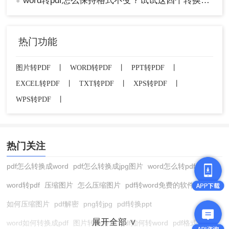
word转pdf怎么保持格式不变？试试这四个转换方法！
●
4、转换完成，打开就能看到转换后的PDF文件了。
总结
热门功能
以上是小编今天分享word怎么转pdf格式的文件的全
部方法介绍了，你可以根据自己的需求和偏好选择
图片转PDF
丨
WORD转PDF
丨
PPT转PDF
丨
最适合的一种。无论哪种方法，都能有效地将Word
EXCEL转PDF
丨
TXT转PDF
丨
XPS转PDF
丨
文档转换为PDF格式，确保文档内容的准确传达和
WPS转PDF
丨
格式的一致性。
热门关注
pdf怎么转换成word
pdf怎么转换成jpg图片
word怎么转pdf
word转pdf
压缩图片
怎么压缩图片
pdf转word免费的软件
如何压缩图片
pdf解密
png转jpg
pdf转换ppt
展开全部 ∨
word如何转换成pdf
图片转换格式
pdf如何转word
pdf格式转换