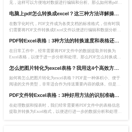
见，这样可以方便地对数据进行编辑和分析。那么如何将pdf转
式，点击“确定”以继续。
换成excel呢？本文将介绍三种常见的PDF转Excel方法，帮助您
4、转换完成后，您会看到PDF内容已经被导入
电脑上pdf怎么转换成excel？这三种方法详解操作看看！
根据实际需求选择最合适的方式。
Word文档中，接下来，复制需要的表格数据。
在数字化时代，PDF文件成为各类文档的标准格式，但有时我
5、打开Microsoft Excel程序，粘贴刚才复制的数据
们需要将PDF文件转换成Excel文件以便进行编辑和数据分析。
到一个新的工作表中。
这篇文章将为大家介绍电脑上pdf怎么转换成excel，让我们一起
6、在Excel中，您可能需要做一些调整，以保证数
PDF转Excel表格：3种方法的转换速度和表格还原度对比！
来了解吧！
据的格式和对齐正确。
在日常工作中，经常需要将PDF文件中的数据提取并转换为
7、调整完成后，保存Excel文件。
Excel表格，以便于进一步分析和处理。那么PDF怎么转换成
Microsoft Word转换的优点是不需要其他额外的软
Excel表格呢？本文将介绍三种实用的方法，帮助您轻松完成
怎么把图片转化为excel表格？我用这4个高效方法 ，秒提取表格！
件支持，只需Office套件即可，并且在转换过程中比
PDF到Excel的转换。
较安全。但缺点在于转换精度可能不及专业的PDF
如何将怎么把图片转化为excel表格？PDF是一种体积小、便于
转换工具，并且这种方法一般不适用于复杂的PDF
阅读的文件类型，非常适合作为传送重要内容的载体。但是
表格布局。
PDF文件也不能直接编辑，如果要编辑PDF，我们通常用的方
PDF文件转Excel表格：3种好用方法的识别准确率和操作难度对比！
综合上述，我们介绍了三种不同的PDF转Excel的方
法是把图片转excel。怎么转PDF转Word？接下来小编就来介绍
一下PDF转Word的一些方法。
法，每种方法都有它的优缺点，用户可以根据自己
在处理数据和报表时，我们经常需要将PDF文件中的表格信息
的实际需要选择合适的方法进行转换。最终，无论
提取并转换为Excel格式，以便进行进一步的数据分析和处理。
选择哪种方法，我们的目标都是为了提高工作效
那么pdf文件怎么转换成excel表格呢？本文将介绍三种将PDF转
换成Excel表格的方法。
率，确保数据的精确无误。