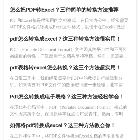
用的文件格式，由于其优秀的版面保存特性，深受人们喜爱。
怎么把PDF转Excel？三种简单的转换方法推荐
但PDF本身并不易于编辑，特别是当我们需要处理其中的表格
数据时，这种固定格式的特性就成了障碍。相反，Excel作为一
3、点击开始转换，如果你的PDF有密码保护可先到
PDF和Excel都是很常用的文档格式，在日常办公中，经常需要
个强大的电子表格程序，提供了众多用于数据分析的功能。因
将PDF文件格式转换成Excel文件格式，以便于在Excel中做进一
pdf密码解除
去掉密码再来转换哦。
此，将PDF转换成Excel表格成为了一个实际工作中的需求。
步的处理和分析。而如何高效地将PDF文件转换成Excel文件，
这类在线工具的优点是方便快捷，不受设备的限
pdf怎么转换成excel？这三种转换方法很实用！
则是很多人都比较感兴趣的问题。下面我们将介绍怎么把PDF
制，但缺点也很明显：文件上传到服务器上有泄漏
转Excel的方法，来帮助大家将PDF文件转换成Excel文件。
​PDF（Portable Document Format）文件因其跨平台性和不可轻
隐私的风险，尤其不适用于包含敏感信息的PDF文
易编辑的特性，广泛应用于文档共享和存档。然而，当需要从
件。此外，转换的准确率可能不及专业软件。
PDF中提取数据并进行进一步分析时，Excel便成为了理想的选
pdf表格转excel怎么转换？这三个方法超实用！
择。那么pdf怎么转换成excel呢？本文将介绍三种将PDF转换成
方法三：使用Microsoft Word转换
Excel的高效方法。
在日常工作中，我们经常需要对PDF中的数据进行编辑和分
对于拥有较新版本的Microsoft Office套件的用户来
析。如果需要对PDF文件中的数据进行进一步处理，通常需要
将其转换成Excel格式。pdf转excel可以将PDF文件中的表格、
说，Word程序本身就可以用来进行PDF到Excel的
Pdf怎么转换成电子表格？这三种方法轻松学会！
图形、文字等元素以精准的方式转换成Excel文件。这样就可以
转换，尽管中间需要一点"手工"操作。以下是详细
直接进行数据分析和处理。本文介绍三种pdf表格转excel怎么转
步骤：
在现代办公场景中，PDF（Portable Document Format）格式的
换。
文件因其跨平台、保持原样等优点而广受青睐。然而，有时我
1、首先，打开Microsoft Word程序。
们可能需要将PDF中的表格数据转换为电子表格（如Excel），
2、点击“文件”菜单选项，然后选择“打开”，找到并
如何将pdf转换成excel？这三种方法教会你！
以便于数据的编辑、分析和处理。那么Pdf怎么转换成电子表格
打开您要转换的PDF文件。
呢？本文将为您介绍几种将PDF转换为电子表格的简易方法与
在工作和学习中，将PDF文件转换为Excel文档的需求非常常
3、Word会提示您它将把PDF转换为Word文档的格
步骤。