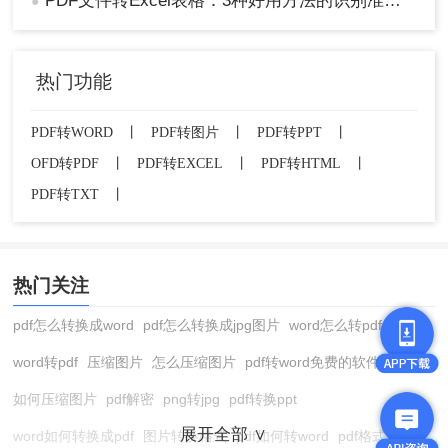
PDF文件转Excel表格：3种好用方法的识别准确率和操作难度对比！
●
热门功能
PDF转WORD
丨
PDF转图片
丨
PDF转PPT
丨
OFD转PDF
丨
PDF转EXCEL
丨
PDF转HTML
丨
PDF转TXT
丨
热门关注
pdf怎么转换成word
pdf怎么转换成jpg图片
word怎么转pdf
word转pdf
压缩图片
怎么压缩图片
pdf转word免费的软件
如何压缩图片
pdf解密
png转jpg
pdf转换ppt
展开全部 ∨
word如何转换成pdf
图片转换格式
pdf如何转word
pdf格式转换