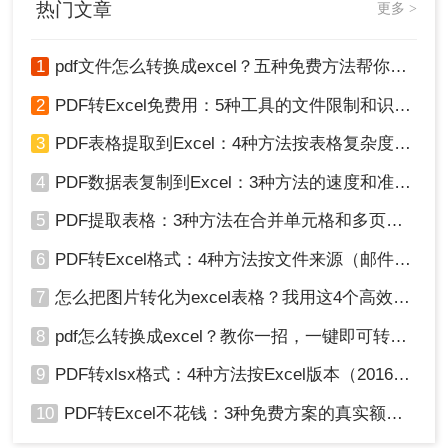
热门文章
更多 >
总结
将PDF转换为Excel是很多办公人员经常遇到的任
1
pdf文件怎么转换成excel？五种免费方法帮你解决！
务，掌握多种转换方法能够帮助您在不同场景下灵
2
PDF转Excel免费用：5种工具的文件限制和识别精度对比！
活高效地处理文件转换问题。无论是使用Adobe
Acrobat DC的专业解决方案，便捷的在线转换工
3
PDF表格提取到Excel：4种方法按表格复杂度选，扫描件要单独处理！
具，还是巧妙利用Microsoft Office套件的功能，每
4
PDF数据表复制到Excel：3种方法的速度和准确率差别挺大！
种方法都有其独到之处。选择最佳的转换方式，不
仅能节省宝贵的时间，还能确保数据处理的准确性
5
PDF提取表格：3种方法在合并单元格和多页表格上的表现差异！
和安全性。
现在，您已经了解了怎样将PDF文件转换成Excel表
6
PDF转Excel格式：4种方法按文件来源（邮件/扫描/导出）选！
格的三种方法，希望以上内容对您的工作或学习带
7
怎么把图片转化为excel表格？我用这4个高效方法 ，秒提取表格！
来便利。选择一种适合您当前需求的转换方法，让
数据处理变得更加流畅和高效。
8
pdf怎么转换成excel？教你一招，一键即可转换！
9
PDF转xlsx格式：4种方法按Excel版本（2016/2019/365）兼容性选！
10
PDF转Excel不花钱：3种免费方案的真实额度和识别效果！