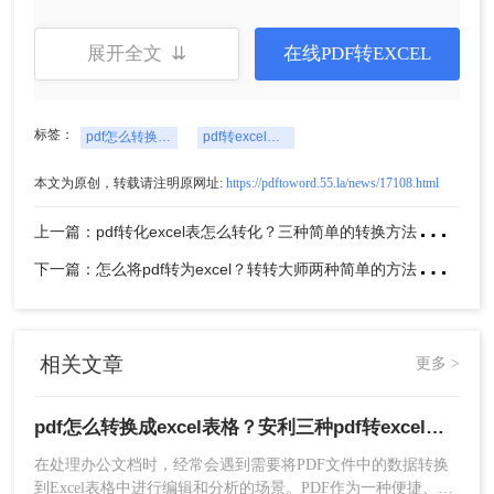
骤：
1、打开在线PDF转EXCEL网址：
展开全文 ⇊
在线PDF转EXCEL
https://pdftoword.55.la/pdf-to-excel/
标签：
pdf怎么转换成excel表格
pdf转excel表格
本文为原创，转载请注明原网址:
https://pdftoword.55.la/news/17108.html
上
一篇：pdf转化excel表怎么转化？三种简单的转换方法推荐！
下
一篇：怎么将pdf转为excel？转转大师两种简单的方法教会你！
2、上传PDF文件。
相关文章
更多 >
pdf怎么转换成excel表格？安利三种pdf转excel的方法！
在处理办公文档时，经常会遇到需要将PDF文件中的数据转换
到Excel表格中进行编辑和分析的场景。PDF作为一种便捷、通