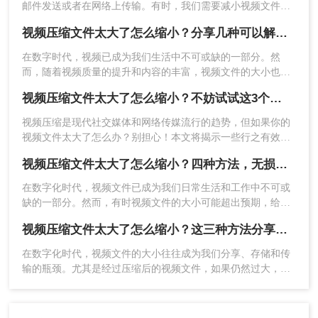
邮件发送或者在网络上传输。有时，我们需要减小视频文件的
大小以便更好地管理存储空间或更方便地分享视频。那么视频
视频压缩文件太大了怎么缩小？分享几种可以解决问题的方法！
压缩文件太大了怎么缩小呢？本文将介绍几种常用的方法来压
缩视频文件。
在数字时代，视频已成为我们生活中不可或缺的一部分。然
而，随着视频质量的提升和内容的丰富，视频文件的大小也往
往呈现出爆炸式的增长。这不仅占用了大量的存储空间，也给
视频压缩文件太大了怎么缩小？不妨试试这3个视频压缩方法！
视频的传输和分享带来了诸多不便。因此，学会视频压缩文件
2、到官网处下载安装包，点击“文件压缩”-“视频压
太大了怎么缩小变得尤为重要。本文将为您介绍几种有效的缩
缩”，上传要压缩的视频。
视频压缩是现代社交媒体和网络传媒流行的趋势，但如果你的
小视频文件大小的方法。
视频文件太大了怎么办？别担心！本文将揭示一些行之有效的
技巧，帮助你快速缩小视频文件大小。无论是为了更快地上传
视频压缩文件太大了怎么缩小？四种方法，无损压缩不失真！
视频，还是为了在移动设备上节省存储空间，这些技巧都将非
常实用。那么视频压缩文件太大了怎么缩小呢？下面一起看看
在数字化时代，视频文件已成为我们日常生活和工作中不可或
吧。
缺的一部分。然而，有时视频文件的大小可能超出预期，给存
储和传输带来诸多不便。为了解决这个问题，我们需要对视频
视频压缩文件太大了怎么缩小？这三种方法分享给你！
文件进行压缩以减小其大小。那么视频压缩文件太大了怎么缩
小呢？本文将介绍四种实用的视频压缩方法，帮助你轻松缩小
​在数字化时代，视频文件的大小往往成为我们分享、存储和传
视频文件大小。
输的瓶颈。尤其是经过压缩后的视频文件，如果仍然过大，就
会给我们的工作和生活带来诸多不便。因此，掌握一些缩小视
3、点击压缩视频，然后很快就能压缩好，打开文件
频压缩文件大小的方法变得尤为重要。那么视频压缩文件太大
夹即可查看。
了怎么缩小呢？本文将为您介绍三种实用的方法，帮助您轻松