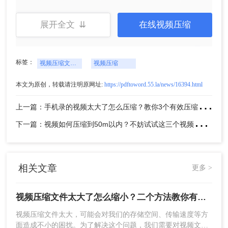
式，调整视频宽度、文件大小、视频比特率、视频
帧率、音频比特率、音频采样率。设置完成后点击
展开全文 ⇊
在线视频压缩
开始压缩。
标签：
视频压缩文件太大了怎么缩小
视频压缩
本文为原创，转载请注明原网址:
https://pdftoword.55.la/news/16394.html
上
一篇：手机录的视频太大了怎么压缩？教你3个有效压缩方法！
下
一篇：视频如何压缩到50m以内？不妨试试这三个视频压缩方法！
4、等待压缩完成。
相关文章
更多 >
视频压缩文件太大了怎么缩小？二个方法教你有效减小存储体积！
视频压缩文件太大，可能会对我们的存储空间、传输速度等方
面造成不小的困扰。为了解决这个问题，我们需要对视频文件