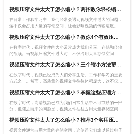
进行压缩处理。本文将详细介绍视频压缩文件太大了怎么缩小
视频压缩文件太大了怎么缩小？两招教你轻松缩小！
方法，以帮助大家缩小视频文件的大小。
5、压缩完成，点击下载。
在日常工作和学习中，我们经常会遇到视频文件过大的问题，
这不仅会占用大量的存储空间，还会影响视频的传输速度。为
了解决视频压缩文件太大了怎么缩小问题，本文将介绍两种有
三、使用第三方视频压缩软件
视频压缩文件太大了怎么缩小？教你4个有效压缩方法！
效的视频压缩方法，帮助你将过大的视频文件缩小到合适的体
积。
第三方视频压缩软件是一种专门用于减小文件大小
在数字时代，视频文件的大小常常成为我们分享、存储和传输
的工具，可以有效地压缩视频文件。这些软件通常
的瓶颈。当视频压缩文件过大时，不仅占用大量存储空间，还
提供了丰富的压缩选项，可以根据我们的需求进行
可能影响上传和下载的速度。那么视频压缩文件太大了怎么缩
视频压缩文件太大了怎么缩小？三个缩小方法帮你解决！
小呢？本文将介绍四种有效的方法来缩小视频压缩文件的大
自定义设置。使用压缩软件的好处是可以批量处理
小，帮助您更高效地管理视频数据。
多个视频文件，提高工作效率。下面以转转大师压
在数字时代，视频已经成为人们分享生活、工作和学习的重要
方式之一。然而，高质量的视频文件往往体积庞大，这不仅占
缩视频为例。
用了大量的存储空间，还给文件传输带来了不便。那么视频压
操作如下：
视频压缩文件太大了怎么缩小？掌握这些压缩方法就够了！
缩文件太大了怎么缩小呢？本文将介绍三种缩小大型视频文件
1、需要批量压缩视频或者是压缩体积较大的视频，
的有效方法，帮助您优化视频文件的大小而不显著降低视频质
在数字时代，高清视频已成为我们日常生活中不可或缺的一部
那么建议下载客户端进行压缩处理。
量。
分，但随之而来的问题是，视频文件往往占用大量存储空间，
尤其是在经过初步压缩后，文件大小仍然超出预期。那么视频
视频压缩文件太大了怎么缩小？推荐3个实用压缩方法！
压缩文件太大了怎么缩小呢？针对这一问题，本文将为您介绍
四种实用的方法，帮助您有效缩小过大的视频压缩文件。
视频文件通常占用大量的存储空间，这使得它们难以通过电子