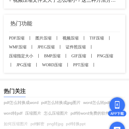
视频压缩文件太大了怎么缩小？这三种方法分享给你！
●
热门功能
PDF压缩
丨
图片压缩
丨
视频压缩
丨
TIF压缩
丨
WMF压缩
丨
JPEG压缩
丨
证件照压缩
丨
压缩指定大小
丨
BMP压缩
丨
GIF压缩
丨
PNG压缩
丨
JPG压缩
丨
WORD压缩
丨
PPT压缩
丨
热门关注
pdf怎么转换成word
pdf怎么转换成jpg图片
word怎么转pdf
word转pdf
压缩图片
怎么压缩图片
pdf转word免费的软件
如何压缩图片
pdf解密
png转jpg
pdf转换ppt