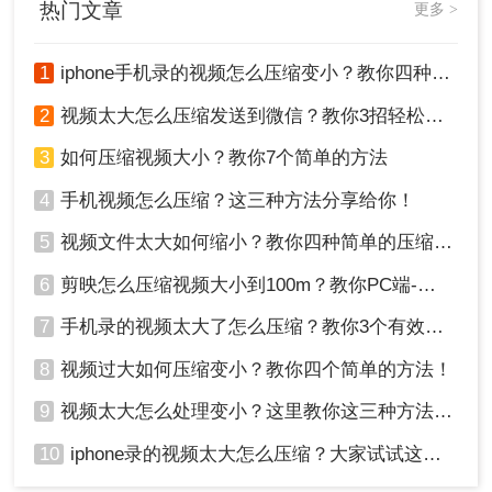
热门文章
更多 >
解决视频压缩文件过大的问题。
大家看到这里应该知道视频压缩文件太大了怎么缩
小了吧，缩小视频文件大小的方法有多种，可以根
据自己的需求选择合适的方法。
1
iphone手机录的视频怎么压缩变小？教你四种压缩方法！
2
视频太大怎么压缩发送到微信？教你3招轻松搞定！
3
如何压缩视频大小？教你7个简单的方法
4
手机视频怎么压缩？这三种方法分享给你！
5
视频文件太大如何缩小？教你四种简单的压缩方法！
6
剪映怎么压缩视频大小到100m？教你PC端-移动端压缩方式！
7
手机录的视频太大了怎么压缩？教你3个有效压缩方法！
8
视频过大如何压缩变小？教你四个简单的方法！
9
视频太大怎么处理变小？这里教你这三种方法!！
10
iphone录的视频太大怎么压缩？大家试试这四种方法！