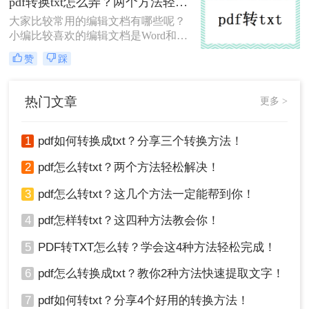
pdf转换txt怎么弄？两个方法轻松解决！
txt怎么弄呢？让我们来看看小编是如
大家比较常用的编辑文档有哪些呢？
何免费将pdf转txt的吧。
小编比较喜欢的编辑文档是Word和
TXT，但是领导们都喜欢使用PDF格
赞
踩
式的文件，当我们接到领导给我们传
送的PDF文件时要怎么转换成易编辑
的文档呢？就拿pdf和txt来说好了，
热门文章
更多 >
pdf转换txt怎么弄呢？这2个方法其实
很简单，今天就来给大家详细讲讲。
1
pdf如何转换成txt？分享三个转换方法！
2
pdf怎么转txt？两个方法轻松解决！
3
pdf怎么转txt？这几个方法一定能帮到你！
4
pdf怎样转txt？这四种方法教会你！
5
PDF转TXT怎么转？学会这4种方法轻松完成！
6
pdf怎么转换成txt？教你2种方法快速提取文字！
7
pdf如何转txt？分享4个好用的转换方法！