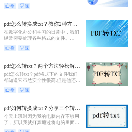
文件转换成TXT（Text）文件，以便
赞
踩
更方便地进行文本编辑、搜索和处
理。那么PDF怎么转换成TXT呢？本
文将介绍两种将PDF文件转换成TXT
pdf怎么转换成txt？教你2种方法快速提取文字！
文件的方法。
在数字化办公和学习的日常中，我们
经常需要处理各种格式的文件。
PDF（Portable Document Format）作
赞
踩
为一种广泛使用的电子文档格式，因
其能够保持文档的原始格式和排版，
而被广泛应用于各种场合。然而，有
pdf怎么转txt？两个方法轻松解决！
时我们可能希望将PDF文件转换为更
pdf怎么转txt？pdf格式下的文件我们
易于编辑和处理的TXT（文本）格
都知道它虽然安全性很高,但是他还是
式。那么pdf怎么转换成txt呢？本文将
有着比较明显的缺点的，就是我们无
详细介绍PDF转TXT的方法，帮助用
赞
踩
法在pdf的文档内容中进行直接修改，
户轻松完成文件格式转换。
我们只能够将pdf的文档更改为别的格
式才可以进行修改，具体要怎么去更
pdf如何转换成txt？分享三个转换方法！
改格式呢?小编接下来为大家详细的
今天上班时因为我的电脑内存不够用
将军一下吧!今天小编为大家讲的就是
了，所以我就打算通过将电脑里面的
pdf怎么转txt的方法，希望能够帮助到
pdf文档转换成txt格式的方式来解放电
大家!