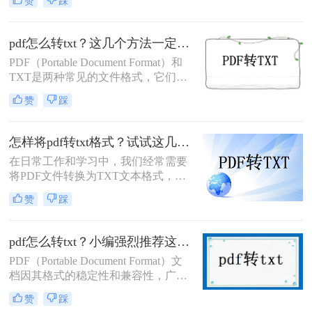
赞
踩
脑里面的空间。但是我并不知道怎么
把pdf转成txt，所以我就上网搜索了一
下pdf如何转换成txt？果然很快就找到
pdf怎么转txt？这几个方法一定能帮到你！
了方法，今天借这个机会我来和大家
​PDF（Portable Document Format）和
分享一下我找到的方法。
TXT是两种常见的文件格式，它们各
自有独特的用途。PDF主要用于保持
赞
踩
文档的原始格式，而TXT则是纯文本
格式，适用于简单的文本编辑和查
看。在某些情况下，您可能需要将
怎样将pdf转txt格式？试试这几个简单转换方法！
PDF文件转换为TXT格式，例如为了
在日常工作和学习中，我们经常需要
进行文本分析或编辑。那么pdf怎么转
将PDF文件转换为TXT文本格式，以
txt呢？以下是将PDF转换为TXT的几
便于编辑、搜索或仅作为纯文本数据
种方法。
赞
踩
进行存储。PDF（Portable Document
Format）因其良好的跨平台兼容性和
保持文档原貌的能力而广受欢迎，但
pdf怎么转txt？小编强烈推荐这三种方法！
TXT格式因其简单、易读和易编辑的
PDF（Portable Document Format）文
特点，在特定场景下更为适用。那么
档因其格式的稳定性和兼容性，广泛
怎样将pdf转txt格式呢？本文将详细介
应用于各个领域。然而，有时我们可
绍几种将PDF转换为TXT格式的方
赞
踩
能需要将PDF文件转换为TXT纯文本
法，帮助您轻松完成这一转换过程。