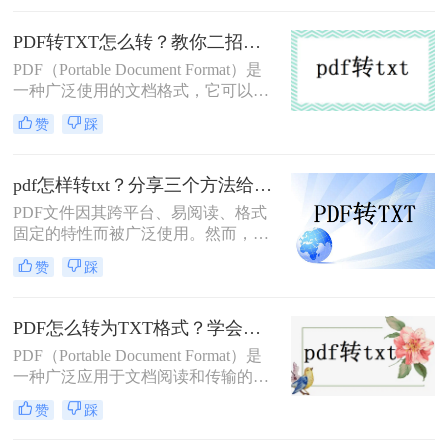
格式，以便于编辑、搜索或进一步的
数据处理。那么PDF怎么转TXT呢？
PDF转TXT怎么转？教你二招搞定格式转换！
本文将为您介绍三种将PDF转换为
PDF（Portable Document Format）是
TXT的实用方法。
一种广泛使用的文档格式，它可以保
留原始文档的排版和格式，但同时也
赞
踩
带来了编辑和修改的困难。而TXT格
式则是一种纯文本格式，便于编辑和
阅读。因此，将PDF文件转换为TXT
pdf怎样转txt？分享三个方法给大家！
格式成为了一个常见的需求。那么
PDF文件因其跨平台、易阅读、格式
PDF转TXT怎么转呢？本文将介绍二
固定的特性而被广泛使用。然而，有
种实用的PDF转TXT的方法，帮助您
时我们需要将PDF文件转换为TXT文
轻松完成转换。
赞
踩
本格式，以便更方便地进行编辑或搜
索。那么PDF怎样转TXT呢/本文将为
您介绍三种实用的PDF转TXT的方
PDF怎么转为TXT格式？学会这三个办法解决！
法，帮助您轻松实现这一需求。
PDF（Portable Document Format）是
一种广泛应用于文档阅读和传输的格
式，而TXT是纯文本格式，便于编辑
赞
踩
和阅读。在某些情况下，我们可能需
要将PDF文件转换为TXT格式，以便