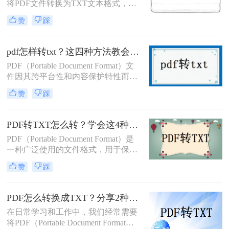
将PDF文件转换为TXT文本格式，以
便于编辑、搜索或进一步的数据处
赞
踩
理。那么pdf如何转txt呢？本文将介绍
四种将PDF转换为TXT的方法。
pdf怎样转txt？这四种方法教会你！
PDF（Portable Document Format）文
件因其跨平台性和内容保护特性而被
广泛使用。然而，有时我们需要将
赞
踩
PDF文件中的文本内容提取出来，并
保存为TXT（纯文本）格式，以便进
行文本编辑、搜索或进一步处理。那
PDF转TXT怎么转？学会这4种方法轻松完成！
么PDF怎样转TXT呢？本文将介绍四
PDF（Portable Document Format）是
种将PDF转换为TXT的实用方法。
一种广泛使用的文件格式，用于保存
和共享文档。然而，在某些情况下，
赞
踩
我们可能希望将PDF转换为TXT（纯
文本）格式，以便更轻松地编辑和搜
索文档内容。那么PDF转TXT怎么转
PDF怎么转换成TXT？分享2种实用转换方法！
呢？本文将介绍四种将PDF转换为
在日常学习和工作中，我们经常需要
TXT的方法。
将PDF（Portable Document Format）