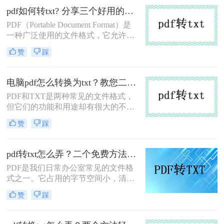
于编辑或提取其中的文本内容。那么
pdf如何转txt? 分享三个好用的转换方法！
PDF怎么转为TXT格式呢？下面将介
PDF（Portable Document Format）是
绍三种将PDF转为TXT格式的方法，
一种广泛使用的文件格式，它允许用
帮助读者轻松完成这一转换过程。
户在不同的操作系统和设备上查看和
赞
踩
打印文档，而无需担心格式变化。然
而，有时候我们可能需要将PDF文件
转换为TXT（文本）文件，以便于编
电脑pdf怎么转换为txt？教您二招高效转换的方法！
辑、搜索或处理文本内容。本文将介
PDF和TXT是两种常见的文件格式，
绍pdf如何转txt。
但它们的功能和用途却有很大的不
同。PDF文件主要用于电子文档的打
赞
踩
印和阅读，而TXT文件则是纯文本文
件，主要用于存储简单的文本信息。
有时候，我们需要将PDF文件中的内
pdf转txt怎么弄？二个免费方法轻松搞定！
容转换为TXT格式，以便在其他应用
PDF是我们日常办公室常见的文件格
程序中使用或进行文本编辑。那么，
式之一。它占用的字节空间小，清晰
电脑pdf怎么转换为txt呢？下面是一些
大方，保存的文件不失真。很多人喜
常见的方法：
赞
踩
欢PDF文件格式，但不能直接编辑。
因此，我们经常使用转换器将PDF文
件转换成可编辑的txt文本，那么pdf转