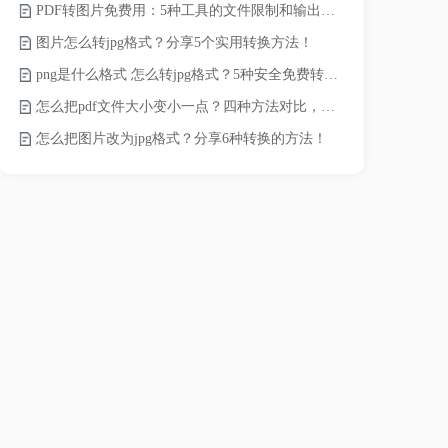
PDF转图片免费用：5种工具的文件限制和输出质量对比！
JPG怎么压
图片怎么转jpg格式？分享5个实用转换方法！
png是什么格式 怎么转jpg格式？5种安全免费转换方法全解析！
电脑上怎么压
怎么把pdf文件大小变小一点？四种方法对比，一看就懂！
如何压缩视频
怎么把图片改为jpg格式？分享6种转换的方法！