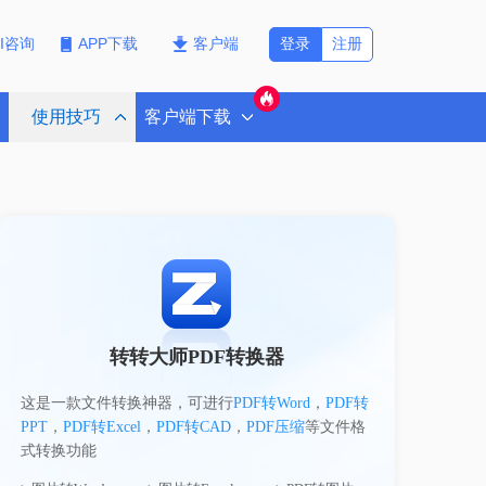
登录
注册
PI咨询
APP下载
客户端
使用技巧
客户端下载
转转大师PDF转换器
这是一款文件转换神器，可进行
PDF转Word
，
PDF转
PPT
，
PDF转Excel
，
PDF转CAD
，
PDF压缩
等文件格
式转换功能