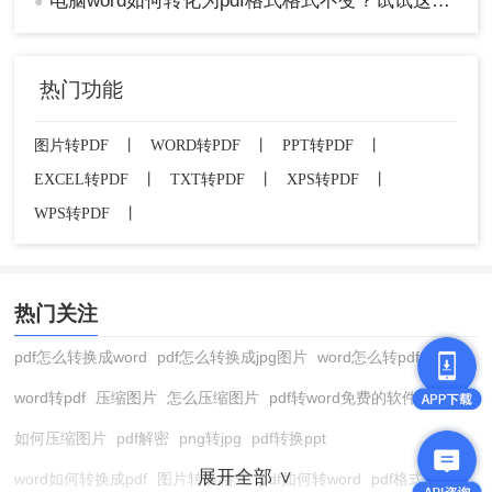
电脑word如何转化为pdf格式格式不变？试试这三种方法吧！
●
热门功能
图片转PDF
丨
WORD转PDF
丨
PPT转PDF
丨
EXCEL转PDF
丨
TXT转PDF
丨
XPS转PDF
丨
WPS转PDF
丨
热门关注
pdf怎么转换成word
pdf怎么转换成jpg图片
word怎么转pdf
word转pdf
压缩图片
怎么压缩图片
pdf转word免费的软件
如何压缩图片
pdf解密
png转jpg
pdf转换ppt
展开全部 ∨
word如何转换成pdf
图片转换格式
pdf如何转word
pdf格式转换