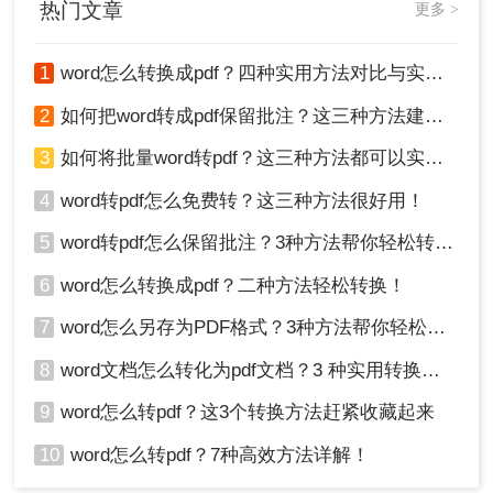
热门文章
更多 >
除了使用专业的转换工具，我们还可以在转换之前
调整Word文档的页面设置，从而保持转换后的PDF
1
word怎么转换成pdf？四种实用方法对比与实操指南（附详细表格）！
大小不变。
2
如何把word转成pdf保留批注？这三种方法建议收藏！
具体操作步骤如下：
1、打开Word文档，点击菜单栏中的“页面布局”选
3
如何将批量word转pdf？这三种方法都可以实现批量转换
项。
2、在页面布局选项中，可以调整页面的大小、边距
4
word转pdf怎么免费转？这三种方法很好用！
等参数。
5
word转pdf怎么保留批注？3种方法帮你轻松转换！
3、将页面大小设置成与目标PDF大小相同的尺寸。
4、保存Word文档，并将其转换为PDF文件。
6
word怎么转换成pdf？二种方法轻松转换！
通过以上操作，我们可以保持转换后的PDF大小与
7
word怎么另存为PDF格式？3种方法帮你轻松转换!
调整后的Word文档相同。
综上所述，无论是使用专业的PDF转换工具还是在
8
word文档怎么转化为pdf文档？3 种实用转换方法，完美保留原文档格式！
线转换工具，或者调整Word文档的页面设置，我们
都可以保持转换后的PDF大小不变。希望以上方法
9
word怎么转pdf？这3个转换方法赶紧收藏起来
对您有所帮助！
10
word怎么转pdf？7种高效方法详解！