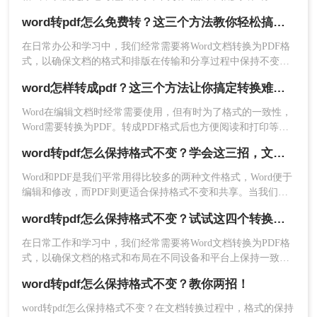
转为PDF时都遇到了一个普遍的问题，那就是转换后的PDF文
word转pdf怎么免费转？这三个方法教你轻松搞定！
件大小会发生变化。那么，word转pdf怎么保持大小不变呢？本
文将为您介绍几种方法，帮助您解决这个问题。
在日常办公和学习中，我们经常需要将Word文档转换为PDF格
式，以确保文档的格式和排版在传输和分享过程中保持不变。
虽然市面上有很多专业的转换软件，但很多用户更倾向于寻找
word怎样转成pdf？这三个方法让你搞定转换难题！
免费的转换方法。那么word转pdf怎么免费转呢？本文将介绍几
种免费的Word转PDF方法，并分享一些实用技巧。
Word在编辑文档时经常需要使用，但有时为了格式的一致性，
Word需要转换为PDF。转成PDF格式后也方便阅读和打印等操
2、在线转换十分方便，只要打开网址进入转换界
作，所以很多时候我们都会将word怎样转成pdf，但是仍然还有
面，上传文件即可转换，如果你需要指定转换的页
word转pdf怎么保持格式不变？学会这三招，文件排版不用愁！
很多职场新人不知道怎么转换的，以下是如何将word转pdf的步
面，也可以设置一下页码选择。
骤。希望能帮助到大家。
Word和PDF是我们平常用得比较多的两种文件格式，Word便于
编辑和修改，而PDF则更适合保持格式不变和共享。当我们需
要将Word文档转换为PDF文件时，word转pdf怎么保持格式不变
word转pdf怎么保持格式不变？试试这四个转换方法！
成为一个重要的问题。本文将为大家介绍几种方法来实现这个
目标。
在日常工作和学习中，我们经常需要将Word文档转换为PDF格
式，以确保文档的格式和布局在不同设备和平台上保持一致。
然而，许多用户在转换过程中发现文档的格式发生了变化，这
word转pdf怎么保持格式不变？教你两招！
可能会影响到文档的可读性和专业性。那么，word转pdf怎么保
持格式不变呢？本文将为您提供一些实用的建议和方法。
word转pdf怎么保持格式不变？在文档转换过程中，格式的保持