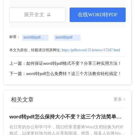
4、转换完成，点击文件夹即可打开查看。
通过以上操作，我们可以保持转换后的PDF大小与
展开全文 ⇊
在线WORD转PDF
原始Word文档相同。
方法二：使用在线转换工具
标签：
word转pdf怎么保持大小不变
word转pdf
除了使用专业的PDF转换工具，我们还可以选择使
本文为原创，转载请注明原网址:
https://pdftoword.55.la/news/17247.html
用在线的Word转PDF工具，例如Smallpdf、转转大
师等。这些在线工具通常提供了简单易用的界面和
上一篇：如何保证word转pdf格式不变？分享三种实用方法！
功能，可以帮助我们快速转换Word文档，并保持转
下一篇：word转pdf怎么免费转？这三个方法教你轻松搞定！
换后的PDF大小不变。下面以转转大师在线Word转
PDF操作为例。
具体操作步骤如下：
1、打开在线Word转PDF网址：
相关文章
更多 >
https://pdftoword.55.la/word2pdf/
word转pdf怎么保持大小不变？这三个方法简单搞定！
在日常的办公和学习中，我们经常需要将Word文档转换为PDF
格式，以便更好地与他人分享和阅读。然而，很多人在将Word