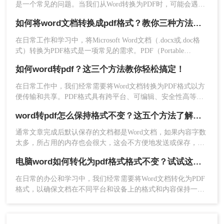
是一个常见的问题。当我们从Word转换为PDF时，可能会遇到
一些不必要的格式更改，如页边距、字体大小、图像位置等。
如何将word文档转换成pdf格式？教你三种方法，轻松搞定！
为了尽可能地保留原始文档的格式，以下是二个有效的转换方
3、点击开始转换，等待转换完成。如果转换过程
法。
在日常工作和学习中，将Microsoft Word文档（.docx或.doc格
中，时间过长，排除文件过大可能，可以刷新一下
式）转换为PDF格式是一项常见的需求。PDF（Portable
重新转换。
Document Format）文件因其跨平台兼容性、保持文档格式不
如何word转pdf？这三个方法教你轻松搞定！
变、易于分享和打印的特点而备受欢迎。无论是为了提交作
业、发送报告还是准备演示，将Word文档转换为PDF都是一项
在日常工作中，我们经常需要将Word文档转换为PDF格式以方
实用的技能。本文将详细介绍如何将word文档转换成pdf格式的
便传输和共享。PDF格式具有跨平台、可编辑、安全性高等优
多种方法。
点，因此被广泛应用于各种场景。本文将为您详细介绍如何
word转pdf怎么保持格式不变？这五个方法了解一下！
word转pdf，包括方法、注意事项和常见问题等，帮助您轻松完
成转换。
通常文章完成后默认保存的文档都是Word文档，如果内容字数
太多，所占用的内存也会很大，这会不方便地发送或保存，因
此很多人都会习惯将word转pdf，这不但能方便进行文件传输，
电脑word如何转化为pdf格式格式不变？试试这三种方法吧！
还能提高文件内容的安全性。你们知道word转pdf怎么保持格式
4、文件转换成功，下载即可。
不变吗？这就来给大家分享一下转换方法吧。
在日常的办公和学习中，我们经常需要将Word文档转化为PDF
通过以上操作，我们同样可以实现转换后的PDF大
格式，以确保文档在不同平台和设备上的格式和内容保持一
小不变。
致。然而，许多人在进行这种转换时，常常会遇到格式错乱、
排版变形等问题。本文将介绍电脑word如何转化为pdf格式格式
方法三：调整Word文档的页面设置
不变。