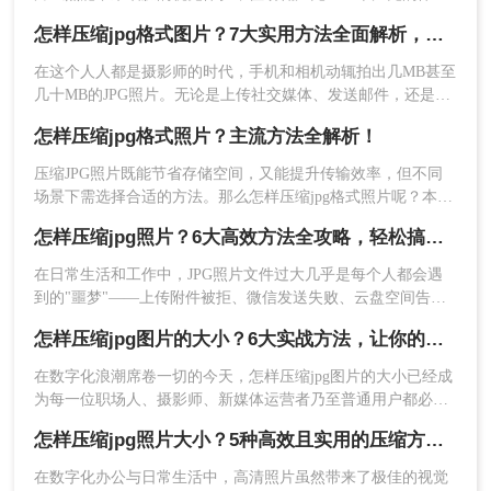
积，往往会在上传资料、发送邮件或搭建网站时成为“拦路
怎样压缩jpg格式图片？7大实用方法全面解析，轻松让图片"瘦身"成功！
虎”。面对“文件过大无法上传”的提示，许多用户都会感到头
5、压缩完成后，界面会显示压缩前后的体积
疼，迫切想知道怎样压缩jpg文件大小，才能在尽可能不牺牲画
在这个人人都是摄影师的时代，手机和相机动辄拍出几MB甚至
对比，点击“下载”即可将压缩后的图片保存到
质的前提下，让图片体积大幅“瘦身”。
几十MB的JPG照片。无论是上传社交媒体、发送邮件，还是存
本地。
储到云端，庞大的文件体积都让人头疼不已。怎样压缩jpg格式
怎样压缩jpg格式照片？主流方法全解析！
的照片，成了每一位数码用户的必修课。
注意点
压缩JPG照片既能节省存储空间，又能提升传输效率，但不同
场景下需选择合适的方法。那么怎样压缩jpg格式照片呢？本文
在线工具依赖网络环境，上传和下载大体积图
整理4类实用方案，涵盖从新手到专业用户的需求，每类方法均
片时可能会消耗一定时间。
怎样压缩jpg照片？6大高效方法全攻略，轻松搞定图片瘦身！
提供详细操作指南与避坑建议。
由于图片需要上传至第三方服务器，
不建议使
在日常生活和工作中，JPG照片文件过大几乎是每个人都会遇
用在线工具处理包含个人隐私、商业机密等敏
到的"噩梦"——上传附件被拒、微信发送失败、云盘空间告
感信息的照片
。
急……怎样压缩JPG照片才能既减小体积又不损失画质？这是
部分免费在线工具可能会对批量处理的数量或
怎样压缩jpg图片的大小？6大实战方法，让你的图片"瘦身"成功！
无数用户反复追问的问题。
单次上传的文件大小有限制。
在数字化浪潮席卷一切的今天，怎样压缩jpg图片的大小已经成
为每一位职场人、摄影师、新媒体运营者乃至普通用户都必须
掌握的核心技能。一张高清JPG动辄5MB、10MB，上传受限、
方法二：使用Windows自带画图工具（系统原
怎样压缩jpg照片大小？5种高效且实用的压缩方法详解！
发送失败、网页加载缓慢……这些痛点无一不在提醒我们：学
生，简单直接）
会怎样压缩jpg图片的大小，不是可选项，而是必选项。
在数字化办公与日常生活中，高清照片虽然带来了极佳的视觉