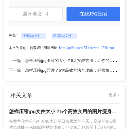
展开全文 ⇊
在线JPG压缩
标签：
压缩jpg文件大小
压缩jpg文件
3、根据需求调整压缩设置。部分工具允许你
选择压缩程度（如清晰优先、体积优先）或直
本文为原创，转载请注明原网址:
https://pdftoword.55.la/news/12526.html
接指定输出格式。
上
一篇：怎样压缩jpg图片的大小？6大实战方法，让你的图片"瘦身"成功！
下
一篇：怎样压缩jpg照片？6大高效方法全攻略，轻松搞定图片瘦身！
4、点击“开始转换”或“开始压缩”按钮，系统会
自动处理图片。
相关文章
更多 >
怎样压缩jpg文件大小？5个高效实用的图片瘦身方法全解析！
在数字化办公与社交媒体分享日益频繁的今天，高清的JPG图
片虽然能带来细腻的视觉体验，但动辄几兆甚至十几兆的体