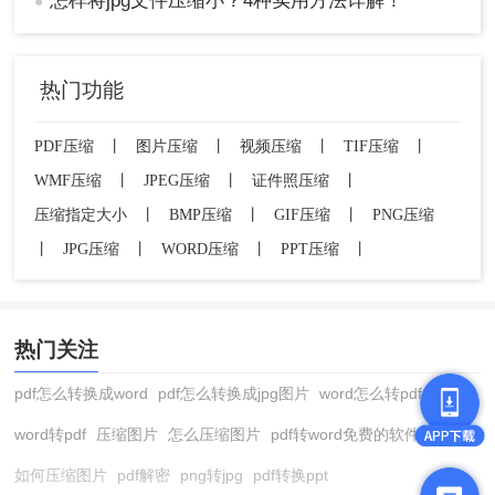
怎样将jpg文件压缩小？4种实用方法详解！
●
5、点击左上角的“文件” -> “另存为” -> “JPEG
图片”，将其保存为一个新的JPG文件，你会发
热门功能
现体积已经显著减小。
注意点
PDF压缩
丨
图片压缩
丨
视频压缩
丨
TIF压缩
丨
WMF压缩
丨
JPEG压缩
丨
证件照压缩
丨
这种方法是通过降低图片的分辨率来压缩体积
的，如果将图片尺寸缩得过小，在放大查看时
压缩指定大小
丨
BMP压缩
丨
GIF压缩
丨
PNG压缩
会出现模糊或马赛克。
丨
JPG压缩
丨
WORD压缩
丨
PPT压缩
丨
建议在调整尺寸时，参考常见的显示标准（如
1920x1080或1280x720），既能满足大多数屏
幕的观看需求，又能有效控制体积。
热门关注
方法三：使用专业图像处理软件（参数精准，
pdf怎么转换成word
pdf怎么转换成jpg图片
word怎么转pdf
画质可控）
word转pdf
压缩图片
怎么压缩图片
pdf转word免费的软件
对于摄影师、设计师或对画质有极高要求的用户来
如何压缩图片
pdf解密
png转jpg
pdf转换ppt
说，使用Adobe Photoshop（PS）等专业软件是最