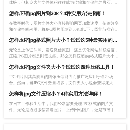
体验，但其庞大的文件体积往往成为传输和存储的绊脚石。无
很多用户不知道，Windows系统自带的“画图”程序
论是发送电子邮件时的附件大小限制，还是上传至各类报名系
其实是一个非常好用的轻量级图片压缩工具。它通
怎样压缩jpg图片到30k？4种实用方法指南！
统、办公平台时的容量门槛，亦或是手机相册空间告急，怎样
过直接调整图片的像素尺寸（分辨率）来减小文件
压缩jpg照片大小始终是许多用户面临的常见难题。
在数字时代，图片文件大小直接影响网页加载速度、传输效率
体积，操作简单且完全免费。
和存储空间占用。将JPG图片压缩到30KB以下，既能节省存储
适用场景
空间，又能提升传输效率，但需在压缩过程中平衡画质损失。
怎样压缩jpg格式照片大小？试试这5种最实用的JPG压缩方法！
那么怎样压缩jpg图片到30k 压缩软件呢？本文将介绍几种常用
对图片的绝对尺寸（长宽像素）没有严格要
方法。
求，允许适当缩小图片。
无论是上传证件照、发送微信原图，还是优化网站加载速度，
压缩JPG图片都是刚需技能。那么怎样压缩jpg格式照片大小
办公电脑无法安装第三方软件，需要利用系统
呢？本文提供小白到进阶的全套解决方案，附操作截图和避坑
自带功能快速压缩。
怎样压缩jpg文件夹大小？试试这四种压缩工具！
指南，帮你5分钟内学会专业级压缩技巧。
适合处理用于PPT演示、邮件附件发送的普通
JPG图片因其高质量的图像压缩能力而被广泛应用于各种场
照片。
合。然而，当JPG文件数量增多，文件夹大小也会变得庞大，
这可能会给存储和传输带来不便。那么怎样压缩jpg文件夹大小
操作步骤：
怎样将jpg文件压缩小？4种实用方法详解！
呢？本文将介绍四种实用的JPG文件夹压缩方法，帮助您轻松
1、找到需要压缩的JPG图片，右键点击，
减小JPG文件夹的大小。
在日常工作和生活中，我们经常需要处理JPG格式的图片文
在“打开方式”中选择“画图”。
件。无论是通过微信发送照片、上传网站图片，还是节省手机
存储空间，掌握怎样将jpg文件压缩小的技巧都显得尤为重要。
本文将详细介绍4种实用的JPG文件压缩方法，帮助您轻松解决
图片过大问题。