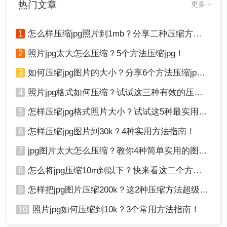
热门文章
更多 >
1
怎么样压缩jpg照片到1mb？分享二种压缩方法！
2、在画图工具的顶部菜单栏中，点击“重新调
2
照片jpg太大怎么压缩？5个方法压缩jpg！
整大小”按钮。
3、在弹出的对话框中，勾选“保持纵横比”（防
3
如何压缩jpg图片的大小？分享6个方法压缩jpg！
止图片变形）。将调整单位切换为“像素”，然
4
照片jpg格式如何压缩？试试这三种有效的压缩方法！
后适当减小“水平”或“垂直”的数值（例如将宽度
从4000改为1920）。
5
怎样压缩jpg格式照片大小？试试这5种最实用的JPG压缩方法！
6
怎样压缩jpg图片到30k？4种实用方法指南！
7
jpg图片太大怎么压缩？教你4种简单实用的图片压缩方法
8
怎么将jpg压缩10m到以下？快来看这二个方法 ！
9
怎样把jpg图片压缩200k？这2种压缩方法超级好用！
10
照片jpg如何压缩到10k？3个常用方法指南！