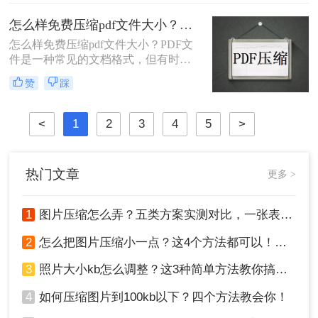
度，对比四种主流方案，帮助您根据
操作效率方面差异很大——选错方法
实际需求快速做出选择。
可能导致图片模糊到无法使用，或者
怎么样免费压缩pdf文件大小？试试这个在线压缩方法！
压缩后体积几乎没变。
怎么样免费压缩pdf文件大小？PDF文
件是一种常见的文档格式，但有时候
它们的文件大小可能会很大，难以通
赞
踩
过电子邮件或其他方式共享。在这种
情况下，大家可以使用以下方法压缩
PDF文件，一起来看一下吧。
<
1
2
3
4
5
>
热门文章
更多 >
1
图片压缩怎么弄？五类方案实测对比，一张表看懂怎么选！
2
怎么把图片压缩小一点？这4个方法都可以！赶紧试试！
3
照片大小kb怎么调整？这3种简单方法教你搞定！
4
如何压缩图片到100kb以下？四个方法教会你！