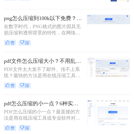
费工具（如PDFmao、转转大师）直
接降低文件体积；若需批量处理、无
损压缩或超过免费限制，推荐使用专
png怎么压缩到100k以下免费？分享三个高效压缩方法！
业软件「转转大师PDF转换器」——
它支持自定义压缩等级、图片重采
在数字时代，PNG格式的图片因其无
样，且完全本地处理，安全无广告。
损压缩和透明背景的特性，在网络传
下面用一张决策表帮你3秒定位自己
播和设计中备受欢迎。然而，PNG图
赞
踩
的需求，然后逐一详解每种方法的具
片有时会因为文件过大而影响加载速
体操作。
度和用户体验。特别是在需要上传到
某些网站或系统时，文件大小常常受
pdf文件怎么压缩大小？不用乱试！这几个实测有用！
到限制，例如100KB。那么png怎么
PDF文件太大发不了邮件、传不上系
压缩到100k以下免费呢？为了帮助您
统？最快的方法是用在线压缩工具，
解决这个问题，本文将介绍三种免费
推荐转转大师——不用安装软件，打
且高效的PNG图片压缩方法，确保在
赞
踩
开网页就能压缩，操作简单，几步搞
不影响图片质量的前提下，有效减小
定。下面把4种方法的详细操作步骤
文件大小。
全部列出来，照着做就行。
pdf怎么压缩的小一点？6种实用方法详解（2026最新）
PDF怎么压缩的小一点？最直接的方
法是用在线压缩工具或专业软件对
PDF文件进行重新编码和优化，通过
赞
踩
降低图片分辨率、压缩内嵌字体、去