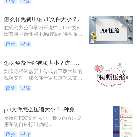
赞
踩
项。
含大量颜色信息或高分辨率而体积较
大。那么怎么免费压缩png照片的大
小呢？本文将介绍两种免费压缩PNG
怎么样免费压缩pdf文件大小？掌握这几种合并方法就可以！
照片大小的方法，帮助用户轻松优化
在现代办公和学习环境中，PDF文件
图片文件。
因其跨平台性和不易编辑的特性而广
泛使用。然而，随着文件内容的增
赞
踩
加，PDF文件的大小也会相应增大，
给传输和存储带来不便。那么怎么样
免费压缩pdf文件大小呢？本文将详细
怎么免费压缩视频大小？这二种压缩方法了解一下！
介绍几种实用的方法。
如果你经常需要上传或者下载大量的
视频文件，那么你一定知道视频文件
的大小有时候会是一个大问题。为了
赞
踩
解决这个问题，你需要一个好用的视
频压缩软件。这样可以有效地减小视
频文件的大小，从而节省时间和空
pdf文件怎么压缩大小？3种免费+1种专业方法全攻略（附决策表）！
间。今天分享怎么免费压缩视频大
小，一起往下看吧！
要压缩PDF文件大小，最快的方法是
用系统自带打印功能
（Windows/macOS均支持）或在线免
赞
踩