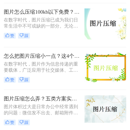
除冗余数据等方式，可以在保持内容
可读的前提下将文件体积缩小到原来
图片怎么压缩100kb以下免费？试试这3种压缩方法！
的10%~50%。
在数字时代，图片压缩已成为我们日
常生活中不可或缺的一部分。无论是
为了节省存储空间，还是为了满足网
赞
踩
络上传的限制，将图片压缩至100KB
以下都显得尤为重要。那么图片怎么
压缩100kb以下免费呢？本文将介绍
怎么把图片压缩小一点？这4个方法都可以！赶紧试试！
三种免费的图片压缩方法，帮助您轻
松实现图片压缩。
在数字时代，图片作为信息传递的重
要载体，广泛应用于社交媒体、工作
文档、在线购物等多个领域。然而，
赞
踩
高清图片往往伴随着庞大的文件体
积，这不仅占用宝贵的存储空间，还
会影响文件传输速度和网页加载效
图片压缩怎么弄？五类方案实测对比，一张表看懂怎么选！
率。无论是制作PPT、上传电商商品
图，还是发送邮件附件，压缩图片已
图片体积过大是日常办公中经常遇到
成为一项必备技能。那么怎么把图片
的问题：微信发不出去、邮箱附件超
压缩小一点呢？本文从压缩效果、操
限、网页上传被拒、本地存储吃紧。
赞
踩
作难度、处理速度、隐私安全四个维
不同压缩方法在压缩率、画质损失、