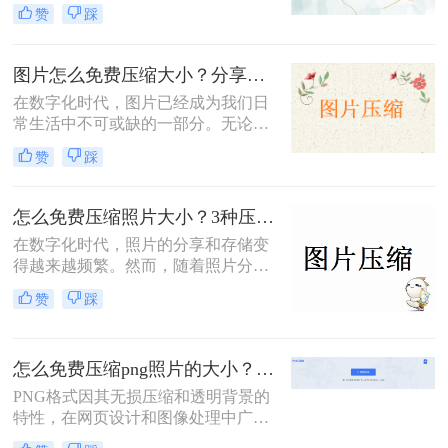
图片不仅占用大量存储空间，还会影
赞
踩
响上传和下载速度。因此，压缩图片
大小成为了一个常见的需求。那么图
片怎么压缩大小免费呢？本文将介绍
图片怎么免费压缩大小？分享三种高效压缩方法！
两种免费压缩图片大小的方法，帮助
在数字化时代，图片已经成为我们日
读者轻松解决图片文件过大的问题。
常生活中不可或缺的一部分。无论是
社交媒体的分享、网站的建设，还是
赞
踩
个人的照片保存，图片的使用频率都
非常高。然而，随着拍摄和存储的图
片数量不断增加，图片的大小也在不
怎么免费压缩照片大小？3种压缩方法推荐！
断膨胀，导致存储空间不足、上传速
在数字化时代，照片的分享和存储变
度慢以及加载时间延长等一系列问
得越来越频繁。然而，随着照片分辨
题。因此，掌握图片怎么免费压缩大
率的提高，文件大小也随之增加，这
小，既能节省存储空间又能保证图片
赞
踩
不仅占据了大量存储空间，还在上传
质量，成为了一项重要的技能。本文
或发送时导致了速度慢的问题。因
将介绍三种实用且高效的免费图片压
此，学会怎么免费压缩照片大小，既
缩方法。
怎么免费压缩png照片的大小？这二种压缩方法很多人在用！
能节省存储空间又能保证照片质量，
成为了一项重要的技能。本文将介绍
PNG格式因其无损压缩和透明背景的
三种实用且高效的免费照片压缩方
特性，在网页设计和图像处理中广受
法，并详细说明其操作步骤及注意事
欢迎。然而，PNG文件有时会因为包