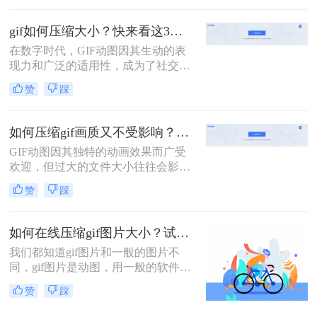
积，这不仅会占用更多的存储空间，
还可能影响网页加载速度。因此，学
gif如何压缩大小？快来看这3个压缩方法！
习如何压缩gif图片变得尤为重要。本
在数字时代，GIF动图因其生动的表
文将介绍几种有效的GIF图片压缩方
现力和广泛的适用性，成为了社交媒
法，帮助您轻松减小GIF文件的大
体、网页设计、即时通讯等多个领域
小。
赞
踩
的宠儿。然而，随着图像质量的提升
和动图内容的丰富，GIF文件的体积
也越来越大，这不仅影响了加载速
如何压缩gif画质又不受影响？学会二招搞定压缩！
度，还可能导致上传失败。因此，学
GIF动图因其独特的动画效果而广受
会gif如何压缩大小，同时保持良好的
欢迎，但过大的文件大小往往会影响
视觉效果，显得尤为重要。本文将介
加载速度和分享体验。如何压缩gif画
绍三种高效的GIF压缩方法，帮助您
赞
踩
质又不受影响，成为了许多用户关注
轻松应对这一挑战。
的问题。本文将介绍二种压缩GIF动
图的方法，旨在帮助你在不损失画质
如何在线压缩gif图片大小？试试这个方法！
的情况下减小文件大小。
我们都知道gif图片和一般的图片不
同，gif图片是动图，用一般的软件压
缩gif图片，压缩完图片就不会动了，
赞
踩
所以压缩gif图片还真不是件简单的事
情。既要压缩图片又要保持图片稳