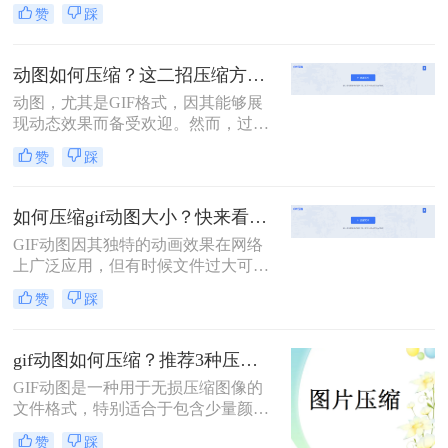
迎。然而，当动图文件过大时，不仅
赞
踩
会影响加载速度，还可能因文件体积
过大而无法在某些平台上上传或分
享。那么动图过大如何压缩呢？本文
动图如何压缩？这二招压缩方法值得看！
将介绍三种压缩动图文件的有效方
动图，尤其是GIF格式，因其能够展
法。
现动态效果而备受欢迎。然而，过大
的动图文件可能会占用较多存储空
赞
踩
间，影响网页加载速度。因此，压缩
动图文件变得尤为重要。那么动图如
何压缩呢？本文将介绍两种动图压缩
如何压缩gif动图大小？快来看这二个压缩方法！
的方法。
GIF动图因其独特的动画效果在网络
上广泛应用，但有时候文件过大可能
会影响加载速度和用户体验。因此，
赞
踩
如何压缩gif动图大小变得尤为重要。
本文将介绍两种常见的压缩GIF动图
的方法
gif动图如何压缩？推荐3种压缩方法
GIF动图是一种用于无损压缩图像的
文件格式，特别适合于包含少量颜色
且需要动画效果的图像。然而，过大
赞
踩