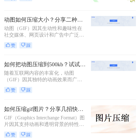
的GIF文件会占用更多的存储空间，
影响网页加载速度，甚至在某些情况
下导致传输问题。那么gif动图如何压
动图如何压缩大小？分享二种实用压缩方法！
缩呢？本文将介绍三种GIF动图压缩
的方法。
动图（GIF）因其生动性和趣味性在
社交媒体、网页设计和广告中广泛应
用。然而，动图文件往往较大，会影
赞
踩
响加载速度和用户体验。因此，压缩
动图大小成为一个必要的步骤。那么
动图如何压缩大小呢？本文将介绍两
如何把动图压缩到500kb？试试这二种压缩方法！
种动图压缩方法。
随着互联网内容的丰富化，动图
（GIF）因其独特的动画效果而广受
欢迎。然而，过大的文件体积不仅影
赞
踩
响加载速度，还可能限制其在某些平
台上的使用。那么如何把动图压缩到
500kb呢？本文将介绍两种将动图压
如何压缩gif图片？分享几招快速压缩动图的方法
缩到500KB的方法。
GIF（Graphics Interchange Format）图
片因其支持动画和透明背景的特性，
在网络上广泛应用。然而，高质量的
赞
踩
GIF图片往往伴随着较大的文件体