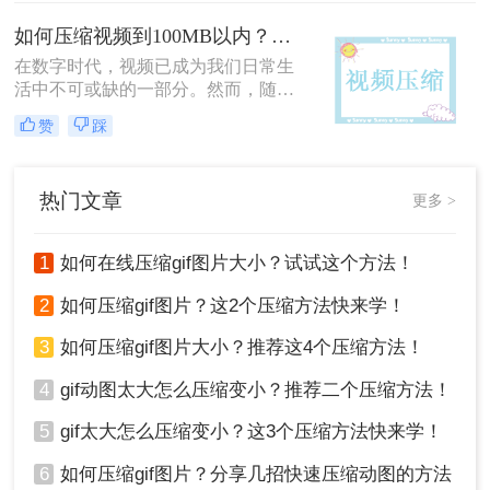
定，不被破坏，其实我们网上搜索就
如何压缩视频到100MB以内？教你3个简单的方法！
能找到很多在线压缩工具，可以实现
在线压缩gif图片大小，下面给大家推
在数字时代，视频已成为我们日常生
荐一款在线压缩gif图片大小的工具，
活中不可或缺的一部分。然而，随着
希望能够帮助到你吧。
视频质量的提升，文件大小也相应增
赞
踩
加，这给我们的存储和分享带来了不
小的挑战。
热门文章
更多 >
1
如何在线压缩gif图片大小？试试这个方法！
2
如何压缩gif图片？这2个压缩方法快来学！
3
如何压缩gif图片大小？推荐这4个压缩方法！
4
gif动图太大怎么压缩变小？推荐二个压缩方法！
5
gif太大怎么压缩变小？这3个压缩方法快来学！
6
如何压缩gif图片？分享几招快速压缩动图的方法