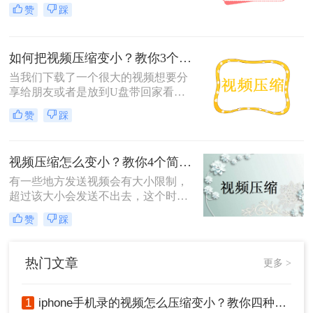
缺的一部分。然而，随着视频分辨率
赞
踩
和质量的不断提高，视频文件的大小
也随之增加，这给存储和传输带来了
很大的压力。那么视频内存大怎么变
如何把视频压缩变小？教你3个简单的方法！
小呢？本文将介绍几种实用的方法和
技巧，帮助你有效地减小视频文件的
当我们下载了一个很大的视频想要分
内存大小。
享给朋友或者是放到U盘带回家看的
时候，发现U盘的内存不够用，尽管
赞
踩
删除了一些文件，但是想要储存更多
的视频，还有一个办法，那就是如何
把视频压缩变小，这样我们就可以存
视频压缩怎么变小？教你4个简单的免费方法！
放更多的视频，那么要怎么压缩视频
文件呢？下面就一起来看看吧。
有一些地方发送视频会有大小限制，
超过该大小会发送不出去，这个时候
就需要将视频压缩一下。今天就来给
赞
踩
大家分享4个操作简单的压缩方法，
不仅可以有效减小视频体积，还能最
大程度保证视频的画质清晰度！下面
热门文章
更多 >
一起看看视频压缩怎么变小​吧！
1
iphone手机录的视频怎么压缩变小？教你四种压缩方法！