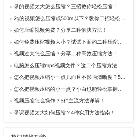
录的视频太大怎么压缩？三招教你轻松压缩！
●
2g的视频怎么压缩成500m以下？教你二招轻松搞定!
●
如何压缩视频免费？分享二种解决方法！
●
如何免费压缩视频大小？试试下面的二种压缩方法！
●
视频过大怎么压缩？分享二种高效压缩方法！
●
电脑怎么压缩mp4视频文件？这二个压缩方法推荐给你！
●
怎么把视频压缩小一点儿而且不影响清晰度？5种常用方法指南！
●
怎么把视频压缩的小一点？小白也能轻松掌握的8种方法！
●
视频压缩怎么操作？5种主流方法详解！
●
录课视频太大如何压缩？4种实用方法指南！
●