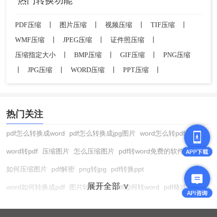
热门转换功能
PDF压缩
丨
图片压缩
丨
视频压缩
丨
TIF压缩
丨
WMF压缩
丨
JPEG压缩
丨
证件照压缩
丨
压缩指定大小
丨
BMP压缩
丨
GIF压缩
丨
PNG压缩
丨
JPG压缩
丨
WORD压缩
丨
PPT压缩
丨
热门关注
pdf怎么转换成word
pdf怎么转换成jpg图片
word怎么转pdf
word转pdf
压缩图片
怎么压缩图片
pdf转word免费的软件
如何压缩图片
pdf解密
png转jpg
pdf转换ppt
展开全部 ∨
word如何转换成pdf
图片转换格式
pdf如何转word
pdf格式转换
在线pdf转换成word
pdf转图片
pdf怎么转换成jpg图片
图片转pdf