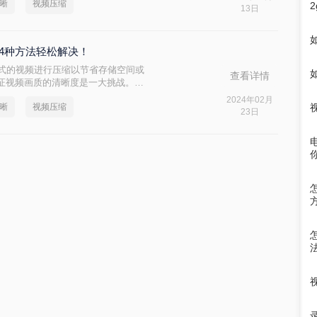
清晰
视频压缩
呢？在这篇文章中，我将向大家介绍两
13日
小，同时保持高清晰度。
4种方法轻松解决！
格式的视频进行压缩以节省存储空间或
查看详情
证视频画质的清晰度是一大挑战。那
下将为您介绍四种有效且能保持较高清
2024年02月
清晰
视频压缩
23日