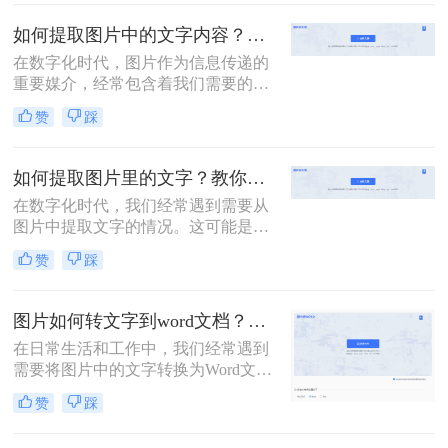
把图片中的文字提取出来，进行编辑
和处理，这时候就需要把图片中的文
如何提取图片中的文字内容？这三个提取方法来看看吧！
字转换成word文档。下面给大家介绍
​在数字化时代，图片作为信息传递的
四种常见的方法，帮助你解决图片如
重要媒介，经常包含着我们需要的文
何成为word文档，一起来学习吧！
字信息。然而，直接从图片中复制粘
赞
踩
贴文字并不总是可行的，这时就需要
借助一些技术或工具来提取图片中的
文字内容。那么如何提取图片中的文
如何提取图片里的文字？教你二个免费提取方法！
字内容呢？本文将介绍三种常用的方
在数字化时代，我们经常遇到需要从
法来提取图片中的文字内容。
图片中提取文字的情况。这可能是为
了编辑、复制或分享图片中的文本信
赞
踩
息。然而，图片中的文字往往无法直
接复制，这使得提取文字成为一项具
有挑战性的任务。那么如何提取图片
图片如何转文字到word文档？两种方法教你轻松转换！
里的文字呢？本文将介绍几种实用的
在日常生活和工作中，我们经常遇到
方法，帮助您从图片中提取文字。
需要将图片中的文字转换为Word文档
的情况。这可能是为了整理笔记、创
赞
踩
建文档、编辑资料或进行文字处理
等。将图片中的文字转换为Word文档