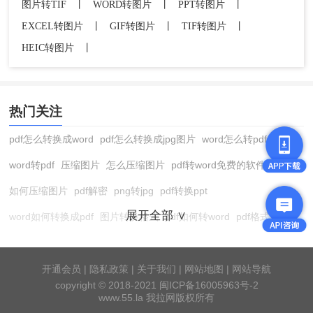
图片转TIF
丨
WORD转图片
丨
PPT转图片
丨
EXCEL转图片
丨
GIF转图片
丨
TIF转图片
丨
HEIC转图片
丨
热门关注
pdf怎么转换成word
pdf怎么转换成jpg图片
word怎么转pdf
word转pdf
压缩图片
怎么压缩图片
pdf转word免费的软件
如何压缩图片
pdf解密
png转jpg
pdf转换ppt
展开全部 ∨
word如何转换成pdf
图片转换格式
pdf如何转word
pdf格式转换
在线pdf转换成word
pdf转图片
pdf怎么转换成jpg图片
图片转pdf
pdf转cad
图片压缩软件
jpg转换成pdf
在线word转pdf
开通会员
|
隐私政策
|
关于我们
|
网站地图
|
网站导航
copyright © 2018-2021 闽ICP备16005963号-2
pdf转word工具
pdf压缩
pdf转word
pdf转ppt
cad版本转换器
www.55.la 我拉网版权所有