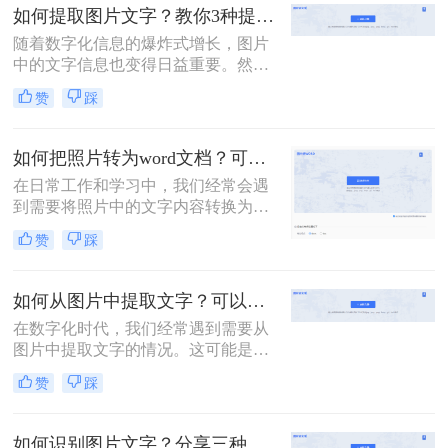
不仅提高了文字的可编辑性，还便于
如何提取图片文字？教你3种提取图片文字的方法
进行格式设置、复制粘贴和打印等操
随着数字化信息的爆炸式增长，图片
作。那么图片如何转文字到word文档
中的文字信息也变得日益重要。然
呢？下面是将图片中的文字转换为
而，传统的复制粘贴方法无法直接应
Word文档的详细步骤与指南。
赞
踩
用于图片中的文字。幸运的是，技术
的发展为我们提供了多种从图片中提
取文字的方法。那么如何提取图片文
如何把照片转为word文档？可以试试这三个方法！
字呢？本文将介绍三种实用的图片文
在日常工作和学习中，我们经常会遇
字提取方法。
到需要将照片中的文字内容转换为可
编辑的Word文档的情况。这可能是因
赞
踩
为照片中的文字信息对我们非常重
要，但照片格式并不便于编辑和分
享。那么如何把照片转为word文档
如何从图片中提取文字？可以试试这二个方法！
呢？下面，我将详细介绍几种将照片
在数字化时代，我们经常遇到需要从
转为Word文档的方法，并给出具体的
图片中提取文字的情况。这可能是为
操作步骤。
了编辑、复制或分享图片中的文本信
赞
踩
息。然而，图片中的文字往往无法直
接复制，这使得提取文字成为一项具
有挑战性的任务。那么如何从图片中
如何识别图片文字？分享三种识别方法！