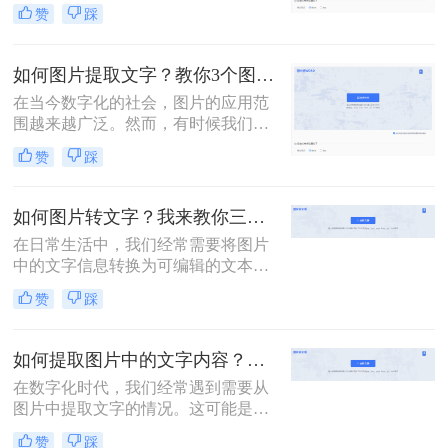
字，那么效率实在太低了。那么如何
赞
踩
将图片转文字？其实很简单，掌握以
下3个方法，帮你轻松提取图片上的
文字，非常方便！
如何图片提取文字？教你3个图片转文字的技巧，太实用了！
在当今数字化的社会，图片的应用范
围越来越广泛。然而，有时候我们可
能会遇到一些需要提取图片中的文字
赞
踩
的场景，比如需要将一张旧照片中的
信件内容进行整理，或者需要从一本
书的扫描版中提取出关键段落。那
如何图片转文字？我来教你三招！
么，如何图片提取文字呢？本文将为
在日常生活中，我们经常需要将图片
您详细介绍几种常见的图片文字提取
中的文字信息转换为可编辑的文本格
方法。
式。无论是出于学习、工作还是其他
赞
踩
需求，图片转文字技术都为我们提供
了极大的便利。那么如何图片转文字
呢？本文将介绍四种图片转文字的方
如何提取图片中的文字内容？教你3招，轻松搞定图片转文字提取！
法。
在数字化时代，我们经常遇到需要从
图片中提取文字的情况。这可能是为
了编辑、复制或分享图片中的文本信
赞
踩