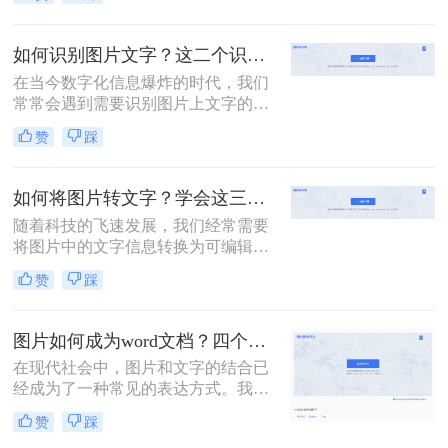
息。然而，图片中的文字往往无法直
接复制，这使得提取文字成为一项具
有挑战性的任务。那么如何提取图片
如何识别图片文字？这二个识别方法教会你！
中的文字内容呢？本文将介绍几种实
在当今数字化信息爆炸的时代，我们
用的方法，帮助您从图片中提取文
常常会遇到需要识别图片上文字的场
字。
景，比如从照片中提取出有用的文字
赞
踩
信息、将海报、名片等纸质文档中的
文字转换为可编辑的电子文本等。那
么，如何识别图片文字呢？接下来，
如何将图片转文字？学会这三种方法轻松实现转换！
我们将介绍二种方法，帮助您轻松应
随着科技的飞速发展，我们经常需要
对图片文字识别的挑战。
将图片中的文字信息转换为可编辑和
搜索的文本格式。这种需求在多个领
赞
踩
域都很常见，如文档数字化、社交媒
体内容分析、资料整理等。幸运的
是，现在有多种方法和技术可以帮助
图片如何成为word文档？四个好用的方法分享！
我们实现图片转文字。本文将介绍如
在现代社会中，图片和文字的结合已
何将图片转文字。
经成为了一种常见的表达方式。我们
可以通过图片来传达各种信息，比如
赞
踩
广告、宣传等等。但有时候我们需要