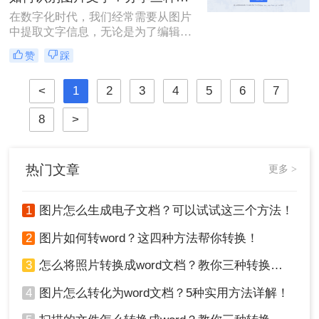
提取文字呢？本文将介绍几种实用的
在数字化时代，我们经常需要从图片
方法，帮助您从图片中提取文字。
中提取文字信息，无论是为了编辑、
搜索还是分享。那么如何识别图片文
赞
踩
字呢？本文将介绍三种识别图片文字
的方法，帮助您轻松应对这一需求。
<
1
2
3
4
5
6
7
8
>
热门文章
更多 >
1
图片怎么生成电子文档？可以试试这三个方法！
2
图片如何转word？这四种方法帮你转换！
3
怎么将照片转换成word文档？教你三种转换方法！
4
图片怎么转化为word文档？5种实用方法详解！