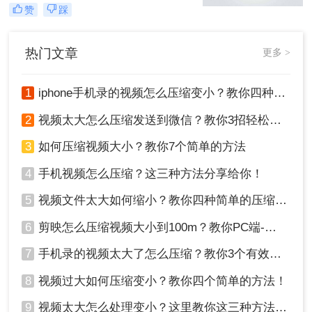
频、文件时，微信传输也是首选方
赞
踩
式。不过很多人都发现微信文件传输
会有大小限制，比如视频文件时长不
能超过60分钟，大文件传输限制在1G
热门文章
更多 >
以内，那么有没有什么办法能解决视
频太大怎么压缩发送到微信问题呢？
当然是有的，今天小编就教大家3
1
iphone手机录的视频怎么压缩变小？教你四种压缩方法！
招，1G超大视频文件也能轻松传输。
2
视频太大怎么压缩发送到微信？教你3招轻松搞定！
3
如何压缩视频大小？教你7个简单的方法
4
手机视频怎么压缩？这三种方法分享给你！
5
视频文件太大如何缩小？教你四种简单的压缩方法！
6
剪映怎么压缩视频大小到100m？教你PC端-移动端压缩方式！
7
手机录的视频太大了怎么压缩？教你3个有效压缩方法！
8
视频过大如何压缩变小？教你四个简单的方法！
9
视频太大怎么处理变小？这里教你这三种方法!！