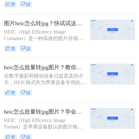
题。虽然HEIC格式在保存图像时可以
赞
踩
节省大量存储空间，但不是所有设备
都支持该格式。以下是heic怎么转jpg
的方法，可以帮助你将HEIC格式转换
图片heic怎么转jpg？快试试这几个方法！
为JPG格式。
HEIC（High Efficiency Image
Container）是一种高效的图片存储格
式，由苹果公司开发，主要用于iOS
赞
踩
设备和macOS系统中。然而，由于其
相对较新，许多设备和软件尚不完全
支持HEIC格式，因此在实际应用中，
heic怎么批量转jpg图片？教你三种简单的图片格式转换方法！
经常需要将HEIC图片转换为更通用的
在数字摄影和移动设备日益普及的今
JPG格式。那么图片heic怎么转jpg
天，HEIC格式作为苹果设备专用的图
呢？以下是一些将HEIC图片转换为
片格式，凭借其高效的压缩和优秀的
JPG格式的方法，帮助用户轻松实现
赞
踩
图像质量，受到了广大用户的喜爱。
格式转换。
然而，由于兼容性问题，许多非苹果
设备或软件无法直接打开和编辑HEIC
heic怎么批量转jpg图片？学会这3种方法，10秒转换上百张图片。
图片。因此，heic怎么批量转jpg图片
HEIC（High Efficiency Image
成为了一个常见的需求。本文将为您
Format）是苹果设备默认的图片格
介绍几种简单高效的方法，帮助您轻
式，虽然节省存储空间，但兼容性较
松实现HEIC到JPG的批量转换。
赞
踩