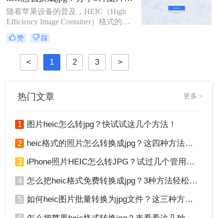
时占用更少的存储空间。然而，这种
随着苹果设备的普及，HEIC（High
格式并不被所有设备和软件所支持，
Efficiency Image Container）格式的图
这给一些用户带来了不便。
片逐渐进入了我们的视野。然而，由
赞
踩
于这种格式的特殊性和兼容性问题，
很多非苹果设备或软件可能无法直接
<
1
2
3
>
打开或编辑HEIC格式的图片。因此，
将HEIC转换成JPG格式成为了一个常
见的需求。那么heic怎么换成jpg呢？
本文将为您介绍三种实用的方法，帮
热门文章
更多 >
助您轻松完成HEIC到JPG的转换。
1
图片heic怎么转jpg？快试试这几个方法！
2
heic格式的照片怎么转换成jpg？这四种方法快速转换格式！
3
iPhone照片HEIC怎么转JPG？试过几个管用的方法！
4
怎么把heic格式免费转换成jpg？3种方法轻松解决，原来这么简单！
5
如何heic图片批量转换为jpg文件？这三种方法快速转换格式！