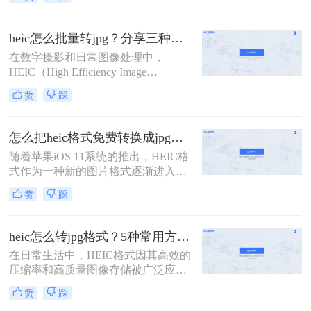
差。那么heic怎么批量转jpg图片呢？
本文将介绍三种批量转换HEIC到JPG
的方法，涵盖不同系统和需求。
heic怎么批量转jpg？分享三种常用的转换方法！
在数字摄影和日常图像处理中，
HEIC（High Efficiency Image
Format）作为一种高效的图像格式，
赞
踩
因其出色的压缩率和图像质量而备受
欢迎，特别是在苹果设备中广泛应
用。然而，这种格式在非苹果设备或
怎么把heic格式免费转换成jpg？3种方法轻松解决，原来这么简单！
某些应用程序中可能不被直接支持，
随着苹果iOS 11系统的推出，HEIC格
因此需要将HEIC批量转换为更通用的
式作为一种新的图片格式逐渐进入人
JPG格式。那么heic怎么批量转jpg
们的视野。这种格式能够在保证照片
呢？本文将介绍三种将HEIC批量转换
赞
踩
质量的同时，减少系统储存空间的占
为JPG的高效方法。
用。然而，这也带来了一个问题：许
多Windows用户在电脑上无法直接查
heic怎么转jpg格式？5种常用方法详细解析！
看或打开HEIC格式的图片。为此，我
在日常生活中，HEIC格式因其高效的
们需要将其转换为更通用的JPG格
压缩率和高质量图像存储被广泛应用
式。那么怎么把heic格式免费转换成
于苹果设备中。然而，由于其兼容性
jpg呢？以下是几种免费的HEIC转JPG
赞
踩
较差，许多老旧设备或平台无法直接
的方法，供您参考。