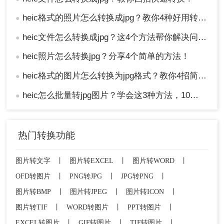
heic格式的照片怎么转换成jpg？教你4种好用转换方法！
●
heic文件怎么转换成jpg？这4个方法帮你解决问题！
●
heic照片怎么转换jpg？分享4个简单的方法！
●
heic格式的图片怎么转换为jpg格式？教你4招简便的转换方法！
●
heic怎么批量转jpg图片？学会这3种方法，10秒转换上百张图片。
●
热门转换功能
图片转文字
丨
图片转EXCEL
丨
图片转WORD
丨
OFD转图片
丨
PNG转JPG
丨
JPG转PNG
丨
图片转BMP
丨
图片转JPEG
丨
图片转ICON
丨
图片转TIF
丨
WORD转图片
丨
PPT转图片
丨
EXCEL转图片
丨
GIF转图片
丨
TIF转图片
丨