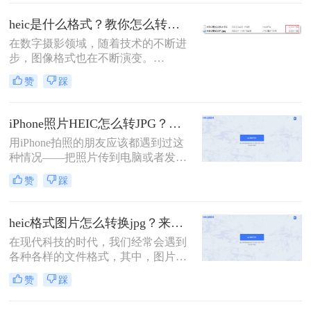
打开HEIC文件。为了满足跨设备查
看、分享的需求，将HEIC转换为通用
heic是什么格式？教你怎么转换成jpg方法！
的JPG格式成为常见操作。那么heic怎
在数字摄影领域，随着技术的不断进
么转jpg格式呢？以下是几种常用方法
步，图像格式也在不断演变。
的详细解析，帮助您高效完成转换。
HEIC（High Efficiency Image
赞
踩
Container），即高效图像容器格式，
便是这一演变过程中的一个重要产
物。它作为苹果公司在iOS 11及后续
iPhone照片HEIC怎么转JPG？试过几个管用的方法！
版本中引入的默认图像格式，旨在通
用iPhone拍照的朋友应该都遇到过这
过更高效的压缩算法来节省存储空
种情况——把照片传到电脑或者发给
间，同时保持图像的高品质。
别人，结果对方打不开，文件后缀是
赞
踩
HEIC，不是熟悉的JPG。这是因为从
iOS 11开始，iPhone默认用HEIC格式
保存照片，体积小、画质好，但兼容
heic格式图片怎么转换jpg？来看看这三种简单的方法详解！
性确实是个问题。很多老旧设备、
在现代科技的时代，我们经常会遇到
Windows电脑、部分社交平台和网页
各种各样的文件格式，其中，图片格
上传入口都不认这个格式。所
式也是其中之一。HEIC（High
以"iphone照片heic怎么转jpg"成了不
赞
踩
Efficiency Image File Format）格式作
少人的刚需。这篇文章按不同使用场
为一种新的图片格式，相较于传统的
景，分别介绍Windows自带工具、在