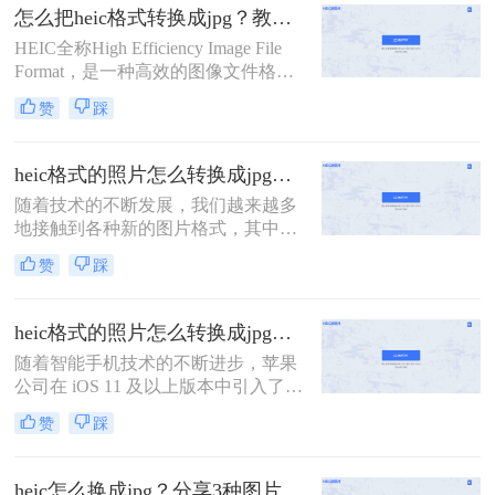
JPG格式具备更高的压缩效率和更好
线转换、iPhone端设置和Mac自带工
怎么把heic格式转换成jpg？教你三种简单的图片格式转换方法！
的图像质量。然而，由于HEIC格式的
具四条路子，帮你看完就能上手。
HEIC全称High Efficiency Image File
兼容性问题，它并不适用于所有设备
Format，是一种高效的图像文件格
和软件。所以，当我们将HEIC格式的
式，由Moving Picture Experts
图片转换为JPG格式时，就需要借助
赞
踩
Group（MPEG）制定。HEIC在图片
一些工具和技巧。那么heic格式图片
质量和文件大小方面都比JPEG更加优
怎么转换jpg呢？本文将介绍三种常用
秀，而且支持透明度、动画和深色模
的方法，帮助你轻松实现HEIC转JPG
heic格式的照片怎么转换成jpg？这四种方法快速转换格式！
式等功能。相比于JPEG，HEIC格式
的目标。
随着技术的不断发展，我们越来越多
图片在存储相同图片质量的情况下，
地接触到各种新的图片格式，其中
可以节省大量的存储空间。怎么把
HEIC格式就是近年来逐渐流行起来的
heic格式转换成jpg？虽然HEI
赞
踩
一种。然而，由于这种格式的特殊
性，许多传统的图片处理软件并不直
接支持。因此，本文将详细介绍heic
heic格式的照片怎么转换成jpg？教你4种好用转换方法！
格式的照片怎么转换成jpg，以满足不
随着智能手机技术的不断进步，苹果
同场景下的需求。
公司在 iOS 11 及以上版本中引入了一
种新的图像格式——高效图像编码
赞
踩
（High Efficiency Image Format, 简称
HEIC）。HEIC 格式利用了高效的图
像压缩技术，可以在保持高质量的同
heic怎么换成jpg？分享3种图片格式转换方法！