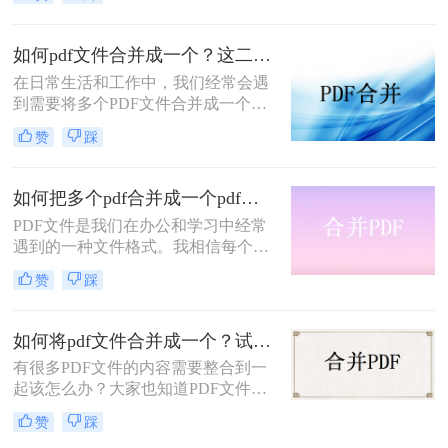
时，很多人不知道该怎么做。本文将
为您详细介绍如何pdf文件合并成一个
文档的方法，让您轻松应对这个问
如何pdf文件合并成一个？这二种操作方法十分简单！
题。
在日常生活和工作中，我们经常会遇
到需要将多个PDF文件合并成一个的
情况。这种需求在整理报告、收集资
赞
踩
料或准备演示文稿时尤为常见。合并
后的PDF文件不仅便于管理和分享，
还能提高查阅效率。那么如何pdf文件
如何把多个pdf合并成一个pdf？分享合并PDF的三个方法！
合并成一个呢？下面，我们将介绍几
PDF文件是我们在办公和学习中经常
种简单有效的方法，帮助您轻松地将
遇到的一种文件格式。我相信每个人
多个PDF文件合并成一个。
的电脑里都有很多PDF文件。有时
赞
踩
候，为了方便文件的整理和更好的阅
读体验，我们需要将两个或两个以上
的PDF文件合并在一起。那么，如何
如何将pdf文件合并成一个？试试这二种方法！
把多个pdf合并成一个pdf呢？下面将
有很多PDF文件的内容需要整合到一
分享三种简单易操作的方法。让我们
起该怎么办？大家也知道PDF文件是
来看看。
不易编辑的，想要将内容拼在一起还
赞
踩
真的不容易，不过我们可以选择将pdf