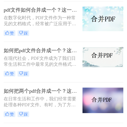
文件合并成一个，具体要如何将pdf文
件合并成一个呢？下面一起看看吧。
pdf文件如何合并成一个？这一种操作方法十分简单！
在数字化时代，PDF文件作为一种常
见的文档格式，经常被广泛应用于各
行各业。有时候，我们可能会遇到需
赞
踩
要将多个PDF文件合并成一个完整文
件的情况，以便于管理和分享。本文
将详细介绍pdf文件如何合并成一个。
如何把pdf文件合并成一个？这三个方法收藏起来吧！
在现代社会，PDF文件成为了我们日
常生活和工作中最常见的文件格式之
一。然而，有时候需要把多个PDF文
赞
踩
件合并成一个完整的文档，这可能会
给一些人带来困扰。幸运的是，有一
些快速而简便的方法可以帮助我们实
如何把两个pdf合并成一个？这两个方法就够用啦!
现这个目标，下面一起看看如何把pdf
在日常生活和工作中，我们经常需要
文件合并成一个吧。
处理各种PDF文件。有时，为了方便
查阅或存档，我们可能希望将多个
赞
踩
PDF文件合并成一个。本文将详细介
绍如何把两个pdf合并成一个，帮助读