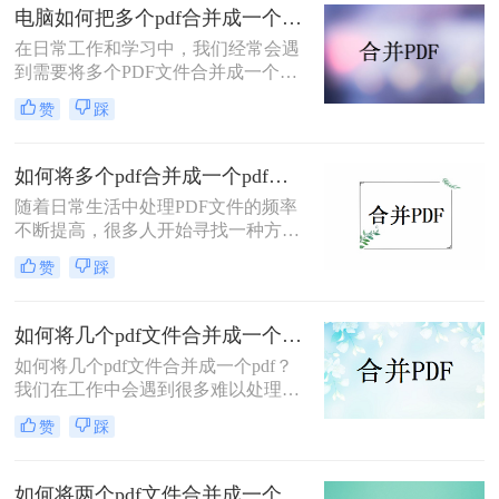
者轻松实现这一需求。
电脑如何把多个pdf合并成一个pdf？学会这3个方法！
在日常工作和学习中，我们经常会遇
到需要将多个PDF文件合并成一个文
件的情况。这有助于我们更好地组织
赞
踩
和管理文件，方便查阅和分享。那么
电脑如何把多个pdf合并成一个pdf
呢？本文将详细介绍几种不同的方
如何将多个pdf合并成一个pdf？这两种方法很实用！
法，帮助你轻松地将多个PDF文件合
随着日常生活中处理PDF文件的频率
并成一个PDF文件。
不断提高，很多人开始寻找一种方
便、快捷的方法将多个PDF文件合并
赞
踩
成一个文件，以便于查看和管理。这
里介绍如何将多个pdf合并成一个pdf
方法，可以让你轻松完成PDF文件的
如何将几个pdf文件合并成一个pdf？这3个简便的方法，快速合并多个pdf文件！
合并。
如何将几个pdf文件合并成一个pdf？
我们在工作中会遇到很多难以处理的
文件，比如PDF文件，特别是多个
赞
踩
PDF文件合并成一个PDF文件。事实
上，大多数人不知道如何合并，盲目
地在互联网上找到相关的方法。最
如何将两个pdf文件合并成一个？这三个方法就够用啦！