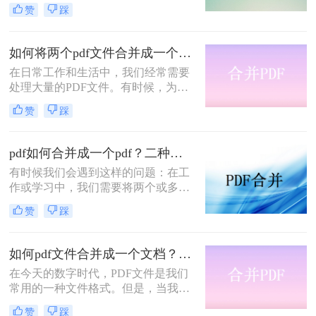
免的一部分。我们可以通过使用PDF
赞
踩
文件来保存和共享文档、图片、电子
书等等各种类型的文件。但是，在某
些情况下，我们可能需要将多个PDF
如何将两个pdf文件合并成一个？这两个方法快速解决，简单方便！
文件合并成一个单独的文件。这种情
在日常工作和生活中，我们经常需要
况下，合并PDF文件就变得尤为重要
处理大量的PDF文件。有时候，为了
了。那么如何将几张pdf合并成一个文
方便阅读或编辑，我们需要将这些文
档呢？下面这个在线合并教程，希望
赞
踩
件合并成一个。虽然手动复制和粘贴
可以帮助到大家。
可以完成这项任务，但对于较大的
PDF文件或需要精确对齐的情况，手
pdf如何合并成一个pdf？二种方法教你快速合并PDF！
动操作可能不太可行。幸运的是，有
有时候我们会遇到这样的问题：在工
许多工具和技术可以帮助我们将两个
作或学习中，我们需要将两个或多个
或更多的PDF文件合并成一个。本文
pdf文件合并成一个pdf文件。那么该
将为你提供如何将两个pdf文件合并成
赞
踩
如何实现呢？下面就给大家介绍pdf如
一个方法介绍，帮助你轻松完成这项
何合并成一个pdf方法。
任务。
如何pdf文件合并成一个文档？三种合并方法教会你！
在今天的数字时代，PDF文件是我们
常用的一种文件格式。但是，当我们
需要将多个PDF文件合并成一个文档
赞
踩