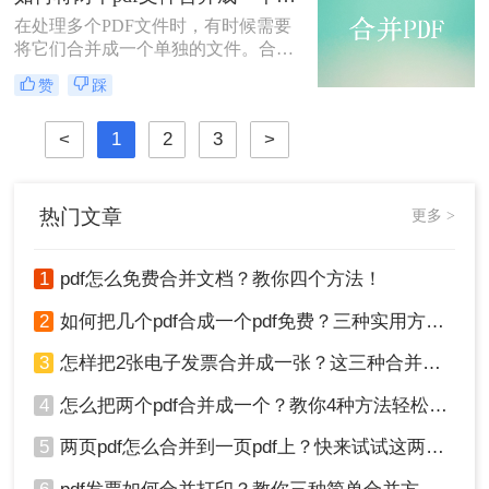
后，我们不能达到我们理想的预期。
​在处理多个PDF文件时，有时候需要
让我们来看看pdf合并的方法。
将它们合并成一个单独的文件。合并
PDF文件可以帮助您更好地组织文
赞
踩
件、简化文档管理和提高工作效率。
那么如何将两个pdf文件合并成一个
<
1
2
3
>
呢？本文将介绍三种实用的方法，帮
助您将两个PDF文件合并成一个。
热门文章
更多 >
1
pdf怎么免费合并文档？教你四个方法！
2
如何把几个pdf合成一个pdf免费？三种实用方法分享！
3
怎样把2张电子发票合并成一张？这三种合并方法学习一下!
4
怎么把两个pdf合并成一个？教你4种方法轻松完成合并！
5
两页pdf怎么合并到一页pdf上？快来试试这两种方法吧！