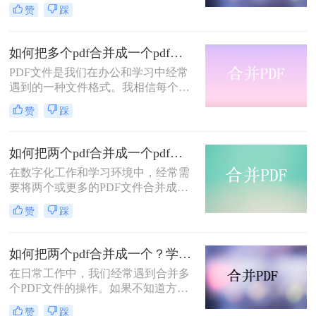
查阅或存档，我们可能希望将多个
赞
踩
PDF文件合并成一个。本文将详细介
绍如何把两个pdf合并成一个，帮助读
者轻松实现这一需求。
如何把多个pdf合并成一个pdf？分享合并PDF的三个方法！
PDF文件是我们在办公和学习中经常
遇到的一种文件格式。我相信每个人
的电脑里都有很多PDF文件。有时
赞
踩
候，为了方便文件的整理和更好的阅
读体验，我们需要将两个或两个以上
的PDF文件合并在一起。那么，如何
如何把两个pdf合并成一个pdf文件？分享合并pdf的三个方法！
把多个pdf合并成一个pdf呢？下面将
在数字化工作和学习环境中，经常需
分享三种简单易操作的方法。让我们
要将两个或更多的PDF文件合并成一
来看看。
个单一的文件，以方便共享、打印或
赞
踩
者组织资料。不论是学术论文、报告
还是合同文件，合并PDF文件能够使
你的文档管理更加简洁高效。本文将
如何把两个pdf合并成一个？学会这2个方法，一分钟就能搞定，太好用了！
指导你如何把两个pdf合并成一个pdf
在日常工作中，我们经常遇到合并多
文件，轻松实现PDF文件的合并。
个PDF文件的操作。如果不知道方法
的话操作起来会很麻烦，所以小编今
赞
踩