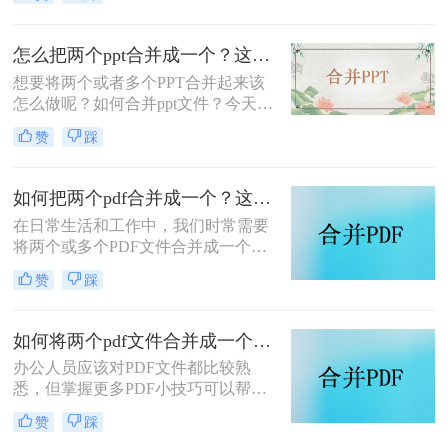
天就来给大家分享一下如何把两个pdf
合并成一个的方法，以下总结了两种
pdf合并方法，适用于各种场景，值得
怎么把两个ppt合并成一个？这二个方法教给你！
收集和使用。
想要将两个或者多个PPT合并起来该
怎么做呢？如何合并ppt文件？今天小
编就给大家分享一个很好用的方法，
赞
踩
我们在办公中经常也会需要合并一些
文件，所以这个方法就请收藏好，需
要用到的时候就不会不知所措了，下
如何把两个pdf合并成一个？这4种合并方法很好用！
面来给大家详细讲讲怎么把两个ppt合
在日常生活和工作中，我们时常需要
并成一个的方法吧。
将两个或多个PDF文件合并成一个，
以便于管理、查阅和分享。那么如何
赞
踩
把两个pdf合并成一个呢？本文将介绍
三种常用的PDF合并方法。
如何将两个pdf文件合并成一个？这3个简便的方法，一看就会！
办公人员应该对PDF文件都比较熟
悉，但掌握更多PDF小技巧可以帮助
我们提高工作效率，因此，如果领导
赞
踩
要我们整理一些材料，而且正好这些