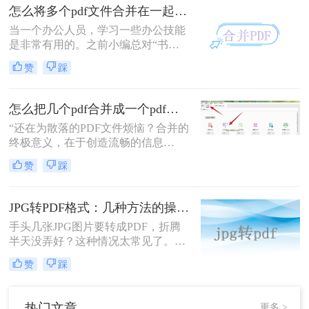
或者将多个报告整合成一个统一的文
怎么将多个pdf文件合并在一起？这3个方法一分钟就能搞定！太好用了
档。那么，如何合并PDF文件呢？本
当一个办公人员，学习一些办公技能
文将为你介绍二种省时高效的解决方
是非常有用的。之前小编总对“书到
案。
用时就恨少”这句话非常不以为然，
赞
踩
直到真正遇到的时候，才明白这句话
的道理。因此也建议大家在休闲的时
候多学点东西，等用到的时候也不会
怎么把几个pdf合并成一个pdf文件？合并文件的四大高效秘籍，总有一款适合你！
变得手忙脚乱。你知道怎么将多个pdf
“还在为散落的PDF文件烦恼？合并的
文件合并在一起吗？今日小编就跟你
终极意义，在于创造流畅的信息
分享如何把pdf合并在一起。
流。”身为一名深耕电脑办公软件测
赞
踩
评多年的博主，我深知高效处理文档
是职场人士和内容创作者的核心痛
点。面对数十份零散的PDF——可能
JPG转PDF格式：几种方法的操作步骤和DPI设置！
是项目报告的不同章节、分散的合同
手头几张JPG图片要转成PDF，折腾
附件，或是零散的参考资料
半天没弄好？这种情况太常见了。不
管是工作中要把扫描的证件照合成一
赞
踩
份PDF提交，还是考试报名需要上传
PDF格式的照片，jpg格式如何转换成
pdf格式这个问题总会冒出来。我自己
热门文章
更多 >