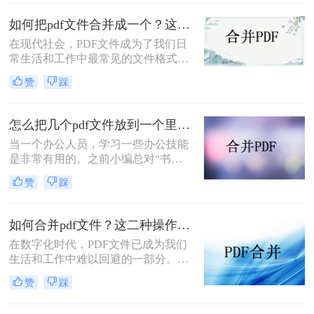
材料都是PDF格式的，那么我们就会
把这些材料整合起来。将两个pdf文件
如何把pdf文件合并成一个？这三个方法收藏起来吧！
合并成一个是需要使用的操作，目前
在现代社会，PDF文件成为了我们日
仍有许多人工手动进行合并，但为了
常生活和工作中最常见的文件格式之
提高我们的效率，小编今天分享如何
一。然而，有时候需要把多个PDF文
将两个pdf文件合并成一个的方法。
赞
踩
件合并成一个完整的文档，这可能会
给一些人带来困扰。幸运的是，有一
些快速而简便的方法可以帮助我们实
怎么把几个pdf文件放到一个里面？试试这几个方法！
现这个目标，下面一起看看如何把pdf
当一个办公人员，学习一些办公技能
文件合并成一个吧。
是非常有用的。之前小编总对“书到
用时就恨少”这句话非常不以为然，
赞
踩
直到真正遇到的时候，才明白这句话
的道理。因此也建议大家在休闲的时
候多学点东西，等用到的时候也不会
如何合并pdf文件？这二种操作方法十分简单！
变得手忙脚乱。你知道怎么怎么把几
在数字化时代，PDF文件已成为我们
个pdf文件放到一个里面吗？今日小编
生活和工作中难以回避的一部分。然
就跟你分享如何把PDF合并在一起。
而，有时我们会遇到需要合并多个
赞
踩
PDF文件的情况，比如需要把多个章
节的电子书合并成一个完整的文件，