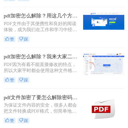
机密性和完整性，但在某些情况下，
我们可能需要修改文件内容。本文将
详细介绍如pdf被加密无法编辑怎么解
pdf加密怎么解除？用这几个方法1秒立即解密！
除，并提供一系列实用的步骤和策
PDF文件由于其便携性和良好的阅读
略。
体验，成为我们在工作和学习中经常
使用的文件格式之一。然而，当遇到
赞
踩
加密的PDF文件时，我们可能无法直
接打开或编辑其中的内容。本文将详
细介绍PDF加密怎么解除，帮助您轻
pdf加密怎么解除？我来大家二个方法！
松访问文件内容。
PDF因为有着不能直接修改的特点，
所以大家平时都会使用这种文件格式
来存储重要的文件，不过虽然它不能
赞
踩
直接修改，但是别人还是可以随意查
看的。那要是我们不想别人随意查看
自己的PDF文件应该怎么办呢？其实
pdf文件加密了要怎么解除密码？教你2个PDF解密方法
很简单，只要对文件进行加密就行
为保证文件内容的安全，很多人都会
了，那大家知道pdf加密怎么解除吗？
把文件转换成PDF格式，但简单地将
如果不知道就接着看下去吧，我来教
PDF格式转换成PDF格式是不够的，
大家二个方法。
赞
踩
所以还会在文件上加一个“锁”，想要