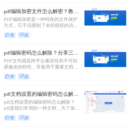
了解pdf文件加密了要怎么解除密码，
那么就绕不开对PDF文件进行加密的
pdf编辑加密文件怎么解密？教你两个小方法。
流程，下面就来给大家详细的讲解一
PDF编辑加密是一种特殊的文件保护
下吧。
方式，它不仅限制了未经授权的访
问，还阻止了对文件的编辑。如果您
赞
踩
需要编辑一个PDF编辑加密文件，了
解如何解密是至关重要的。本文将介
绍pdf编辑加密文件怎么解密的方法，
pdf编辑密码怎么解除？分享三种实用方法！
帮助您重新获得文件的编辑权限。
PDF文件因其跨平台兼容性和不可轻
易修改的特性，常被用于重要文档的
存储和传输。然而，当PDF文件被设
赞
踩
置了编辑密码时，我们就需要采取一
些方法来解除密码以便进行编辑。那
么pdf编辑密码怎么解除呢？本文将介
pdf文档设置的编辑密码怎么解除？分享几个解密方法！
绍三种解除PDF编辑密码的方法。
pdf文档设置的编辑密码怎么解除？
pdf是我们常用的一种文档，为了保护
pdf文档的信息安全，很多人会将pdf
赞
踩
文档进行加密。但是如果你需要对pdf
文档进行编辑修改，却忘记了密码的