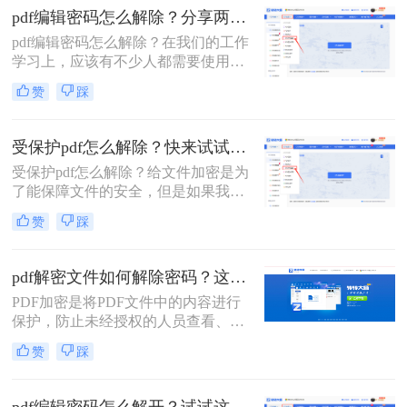
时候应该怎么办呢？这个时候就需要
pdf编辑密码怎么解除？分享两种解除密码的方法！
对文档进行解除密码保护的操作了。
pdf编辑密码怎么解除？在我们的工作
在这种情况下，你可以采用一些方法
学习上，应该有不少人都需要使用到
来解决这个问题。下面就给大家介绍
PDF文件格式，毕竟这个格式它兼容
三种解除pdf密码保护的方法。
赞
踩
性较广，且不易编辑，能较好的保存
文件。 不过有时候我们为了防止文件
被人随意查看，都会选择给文档加
受保护pdf怎么解除？快来试试这三种方法！
密，今天就来教大家二种方法，轻松
受保护pdf怎么解除？给文件加密是为
给PDF文档加密。
了能保障文件的安全，但是如果我们
需要快速打开一些PDF文件的话，必
赞
踩
须先将文件解密，但是想顺利解除
PDF文件密码的话还是要借助一些专
业的工具的，今天给大家分享PDF解
pdf解密文件如何解除密码？这两种解密方法很简单
密方法。
PDF加密是将PDF文件中的内容进行
保护，防止未经授权的人员查看、复
制、编辑或打印文档内容。那有时候
赞
踩
我们也要解除这些加密的文档该怎么
操作呢，今天我来推荐pdf解密文件如
何解除密码方法帮助大家解决这个问
pdf编辑密码怎么解开？试试这三种解除方法！