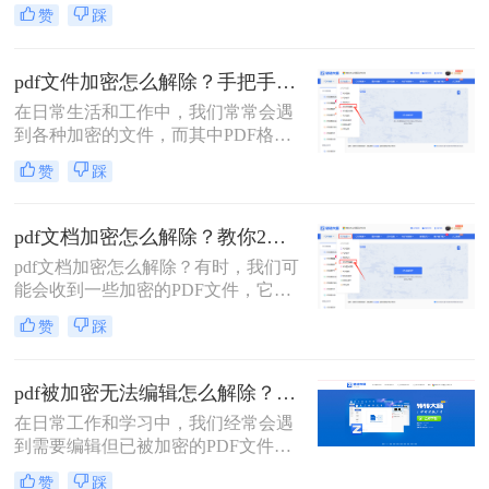
到了广泛应用。然而，有时我们可能
赞
踩
会遇到一些被加密的PDF文件，这些
文件限制了编辑、复制或打印等操
作。本文将详细介绍pdf文件编辑加密
pdf文件加密怎么解除？手把手教你2个简单方法！
怎么解除，以便用户能够自由编辑和
在日常生活和工作中，我们常常会遇
使用这些文件。
到各种加密的文件，而其中PDF格式
的文件加密情况也较为常见。PDF文
赞
踩
件的加密和解除是一个常见的需求，
特别是在处理重要文件或敏感信息
时。下面分享pdf文件加密怎么解除方
pdf文档加密怎么解除？教你2个pdf解密方法！
法，可以帮助你解除PDF加密文件，
pdf文档加密怎么解除​？有时，我们可
一起来了解一下吧！
能会收到一些加密的PDF文件，它们
不允许我们对其进行编辑或打印。这
赞
踩
时，我们需要使用PDF解密工具，以
便能够轻松地解除PDF加密并对其进
行编辑。那么接下来就给大家介绍一
pdf被加密无法编辑怎么解除？教你4招轻松摆平！
下pdf加密解除的方法。
在日常工作和学习中，我们经常会遇
到需要编辑但已被加密的PDF文件。
这些加密措施通常是为了保护文件的
赞
踩