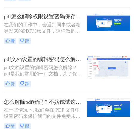
性较广，且不易编辑，能较好的保存
文件。 不过有时候我们为了防止文件
被人随意查看，都会选择给文档加
pdf怎么解除权限设置密码保存？教你一种在线解除密码的方法
密，今天就来教大家二种方法，轻松
在我们的工作中，会遇到同事或者领
给PDF文档加密。
导发来的PDF加密文件，这样做是为
了保证文件的机密性；而我们每次打
赞
踩
开PDF文件都需要输入密码才能进行
查看与编辑，当文档使用频率较高
时，就会很麻烦。这时我们就需要对
pdf文档设置的编辑密码怎么解除？分享几个解密方法！
其进行解密，以方便后续的操作，那
pdf文档设置的编辑密码怎么解除？
有什么办法能进行PDF解密呢？
pdf是我们常用的一种文档，为了保护
pdf文档的信息安全，很多人会将pdf
赞
踩
文档进行加密。但是如果你需要对pdf
文档进行编辑修改，却忘记了密码的
时候应该怎么办呢？这个时候就需要
怎么解除pdf密码？不妨试试这两种方法！
对文档进行解除密码保护的操作了。
在一些情况下, 我们会在 PDF 文件中
在这种情况下，你可以采用一些方法
设置密码来保护我们的文件免受未经
来解决这个问题。下面就给大家介绍
授权的访问。但有时候, 我们可能会
三种解除pdf密码保护的方法。
赞
踩
忘记或丢失密码, 如果没有有效的方