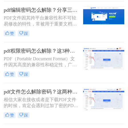
法来解除 PDF 文件密码，可能会给我
们带来很多麻烦，因为无法打开这些
pdf编辑密码怎么解除？分享三种实用方法！
文件。在这篇文章中, 我们将学习怎
PDF文件因其跨平台兼容性和不可轻
么解除pdf密码, 以允许我们访问我们
易修改的特性，常被用于重要文档的
的 PDF 文件。
存储和传输。然而，当PDF文件被设
赞
踩
置了编辑密码时，我们就需要采取一
些方法来解除密码以便进行编辑。那
么pdf编辑密码怎么解除呢？本文将介
pdf权限密码怎么解除？这3种破解方法来看看！
绍三种解除PDF编辑密码的方法。
PDF（Portable Document Format）文
件因其高度的兼容性和稳定性，广泛
应用于文档传输和保存。然而，为了
赞
踩
保护文件内容不被随意编辑或复制，
许多PDF文件都设置了权限密码。当
您需要编辑或复制PDF文件中的内容
pdf文件怎么解除密码？这两种解密方法很简单！
时，就需要先解除这些权限密码。那
相信大家在接收或者是下载PDF文件
么pdf权限密码怎么解除呢？以下将详
的时候，肯定会遇到过加了密的PDF
细介绍几种解除PDF权限密码的方
文件，这就让我们每次打开都需要输
法。
赞
踩
入文件密码，时间久了还可能会忘记
密码，造成影响文件使用的后果。那