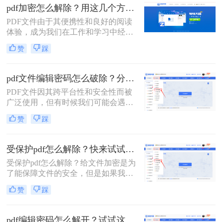
么pdf文件怎么解除密码呢？方法很简
pdf加密怎么解除？用这几个方法1秒立即解密！
单，给大家分享两种解决方法，其中
PDF文件由于其便携性和良好的阅读
一种手机上就能完成，来一起看看
体验，成为我们在工作和学习中经常
吧。
使用的文件格式之一。然而，当遇到
赞
踩
加密的PDF文件时，我们可能无法直
接打开或编辑其中的内容。本文将详
细介绍PDF加密怎么解除，帮助您轻
pdf文件编辑密码怎么破除？分享两种方法详解！
松访问文件内容。
PDF文件因其跨平台性和安全性而被
广泛使用，但有时候我们可能会遇到
设置了编辑密码的PDF文件，这限制
赞
踩
了我们对文件的编辑和修改。那么pdf
文件编辑密码怎么破除呢？本文将介
绍两种破除PDF文件编辑密码的方
受保护pdf怎么解除？快来试试这三种方法！
法。
受保护pdf怎么解除？给文件加密是为
了能保障文件的安全，但是如果我们
需要快速打开一些PDF文件的话，必
赞
踩
须先将文件解密，但是想顺利解除
PDF文件密码的话还是要借助一些专
业的工具的，今天给大家分享PDF解
pdf编辑密码怎么解开？试试这三种解除方法！