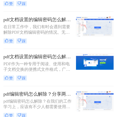
果我们需要快速打开一些PDF文件的
赞
踩
话，必须先将文件解密，但是想顺利
解除PDF文件密码的话还是要借助一
些专业的工具的，今天给大家推荐
pdf文档设置的编辑密码怎么解除？分享二种常用解除方式！
PDF解密工具。
在日常工作中，我们有时会遇到需要
解除PDF文档编辑密码的情况。无论
是为了方便查阅还是为了进一步编
赞
踩
辑，了解如何安全有效地解除PDF文
档的编辑密码是非常有用的。那么pdf
文档设置的编辑密码怎么解除呢？本
pdf文档设置的编辑密码怎么解除？这二个解密方法非常简单！
文将介绍两种常见的解除PDF文档编
PDF作为一种专用于阅读、使用和电
辑密码的方法，并提供相应的推荐工
子文档交换的便携式文件格式，广泛
具及操作步骤。
应用于各种场景。然而，有时我们会
赞
踩
遇到一些PDF文档设置了编辑密码，
限制了我们对文档进行编辑或修改。
这时，我们就需要找到一些方法来解
pdf编辑密码怎么解除？分享两种解除密码的方法！
除这些密码。那么pdf文档设置的编辑
pdf编辑密码怎么解除？在我们的工作
密码怎么解除呢？下面将介绍二种有
学习上，应该有不少人都需要使用到
效的PDF编辑密码解除方法。
PDF文件格式，毕竟这个格式它兼容
赞
踩