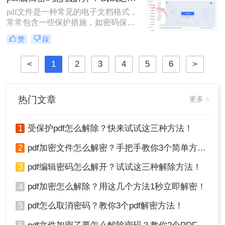
密方法。
pdf文件是一种常见的电子文档格式，
常常包含一些保护措施，如密码保护
和权限设置。这些保护措施可以确保
赞
踩
只有授权用户才能访问或编辑文件，
从而保护文件的机密性和完整性。然
<
1
2
3
4
5
6
>
而，有时可能需要解除这些保护措施
以便进行更广泛的操作。那么pdf编辑
密码怎么解开​呢？以下是一些常见的
解密方法。
热门文章
更多 >
1
受保护pdf怎么解除？快来试试这三种方法！
2
pdf加密文件怎么解密？手把手教你3个简单方法！
3
pdf编辑密码怎么解开？试试这三种解除方法！
4
pdf加密怎么解除？用这几个方法1秒立即解密！
5
pdf怎么取消密码？教你3个pdf解密方法！