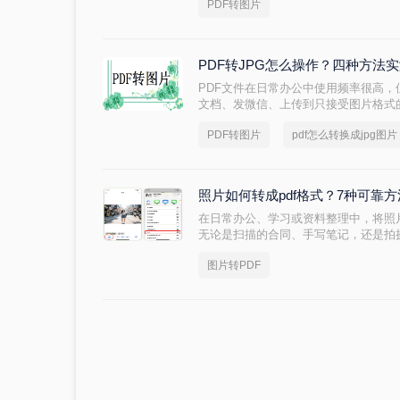
PDF转图片
显然不现实。那么，多页 PDF 如何
荐几种有效的方法，并附带详细的操作
PDF转JPG怎么操作？四种方法
PDF文件在日常办公中使用频率很高，
文档、发微信、上传到只接受图片格式
法在转换质量、操作效率、数据安全方
PDF转图片
pdf怎么转换成jpg图片
真，在线工具有隐私顾虑，专业软件又
还可能得到画质差的图片。
照片如何转成pdf格式？7种可靠
在日常办公、学习或资料整理中，将照
无论是扫描的合同、手写笔记，还是拍
确保排版稳定、便于分发和存档。但面
图片转PDF
安全且无需付费的方法？本文将基于实
转成PDF格式的实用方案，涵盖手机
据场景灵活选用。