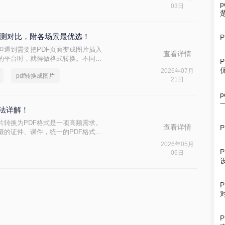
一次性转成多张图片呢？本文将为你推
03日
步骤和注意事项。
实测对比，附各场景最优选！
但遇到需要把PDF页面变成图片插入
查看详情
的平台时，就得做格式转换。不同方
面差异很大——截图法可能模糊失
2026年07月
pdf转换成图片
需要安装。选错方法不仅浪费时间，
21日
方法详解！
片转换为PDF格式是一项高频需求。
查看详情
摄的证件、课件，统一的PDF格式能
对五花八门的工具，如何选择高效、
2026年05月
际使用经验，为您梳理7种照片如何
06日
、电脑、在线及自动化方式，帮助您根