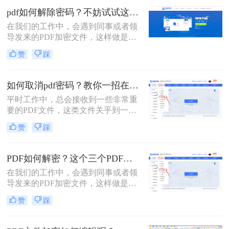
密，加密后就不怕别人访问和信息外
pdf如何解除密码？不妨试试这两种方法！
泄了。
在我们的工作中，会遇到同事或者领
导发来的PDF加密文件，这样做是为
了保证文件的机密性；而我们每次打
赞
踩
开PDF文件都需要输入密码才能进行
查看与编辑，当文档使用频率较高
时，就会很麻烦。这时我们就需要对
如何取消pdf密码？教你一招在线解除PDF权限密码！
其进行解密，以方便后续的操作，那
平时工作中，总会接收到一些非常重
有什么办法能进行PDF解密呢？当然
要的PDF文件，这类文件关乎到一些
有，今天小编就为大家推荐个方法，
机密信息，所以我们需要对这类文件
大家一起看看pdf如何解除密码吧！
赞
踩
进行加密处理；那么如何取消pdf密码
呢？这里整理了一种简单在线方法，
希望能对大家有所帮助！
PDF如何解密？这个三个PDF解密工具可以帮你！
在我们的工作中，会遇到同事或者领
导发来的PDF加密文件，这样做是为
了保证文件的机密性；而我们每次打
赞
踩
开PDF文件都需要输入密码才能进行
查看与编辑，当文档使用频率较高
时，就会很麻烦。这时我们就需要对