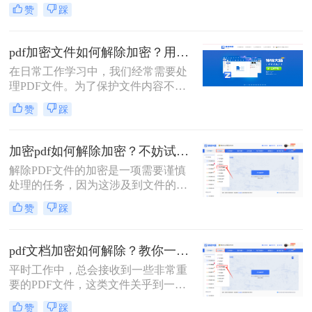
们可能会遇到需要解除PDF加密密码
赞
踩
的情况。那么pdf加密如何解除密码
呢？以下将详细介绍几种常用的方法
来解除PDF加密密码。
pdf加密文件如何解除加密？用这3个方法2秒立即解密
在日常工作学习中，我们经常需要处
理PDF文件。为了保护文件内容不被
非法复制和传播，许多PDF文件都会
赞
踩
设置加密。然而，当我们需要编辑或
分享这些加密PDF文件时，解除加密
成为了首要任务。本文将为您详细介
加密pdf如何解除加密？不妨试试这两种方法！
绍pdf加密文件如何解除加密，让您轻
解除PDF文件的加密是一项需要谨慎
松应对各种场景。
处理的任务，因为这涉及到文件的安
全性和机密性。在解除加密之前，确
赞
踩
保你了解加密的类型和原因，并拥有
合法的权利和合适的工具来进行解密
操作。那么加密pdf如何解除加密呢？
pdf文档加密如何解除？教你一招解除PDF权限密码！
以下是一些常见的解除PDF文件加密
平时工作中，总会接收到一些非常重
的方法。
要的PDF文件，这类文件关乎到一些
机密信息，所以我们需要对这类文件
赞
踩