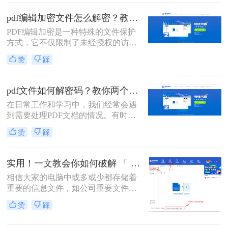
操作呢，今天我来推荐pdf解密文件如
何解除密码方法帮助大家解决这个问
pdf编辑加密文件怎么解密？教你两个小方法。
题，快来看看！
PDF编辑加密是一种特殊的文件保护
方式，它不仅限制了未经授权的访
问，还阻止了对文件的编辑。如果您
赞
踩
需要编辑一个PDF编辑加密文件，了
解如何解密是至关重要的。本文将介
绍pdf编辑加密文件怎么解密的方法，
pdf文件如何解密码？教你两个方法！
帮助您重新获得文件的编辑权限。
在日常工作和学习中，我们经常会遇
到需要处理PDF文档的情况。有时候
我们会遇到一些加密的PDF文件，这
赞
踩
时候如果没有密码，我们就无法进行
编辑、复制或打印等操作。那么，pdf
文件如何解密码呢？本文将为大家介
实用！一文教会你如何破解 「 PDF 」文件密码!
绍几种常见的破解PDF密码的方法。
相信大家的电脑中或多或少都存储着
重要的信息文件，如公司重要文件、
经常用的办公资料、一些照片或者视
赞
踩
频。这些对于大家来说极为珍贵的资
源，能够保护起来最好的途径就是加