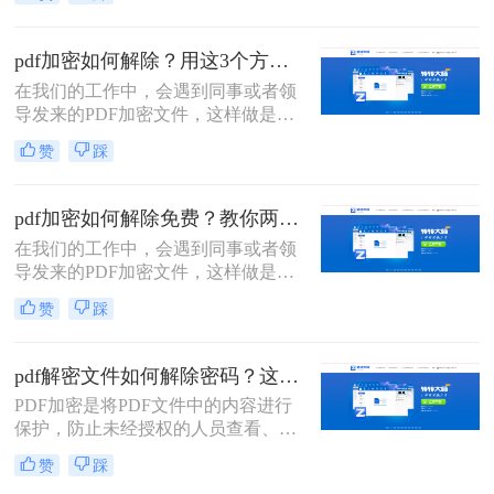
进行加密处理；那么pdf文档加密如何
解除呢？这里整理了几种，希望能对
大家有所帮助！
pdf加密如何解除？用这3个方法立即解密！
在我们的工作中，会遇到同事或者领
导发来的PDF加密文件，这样做是为
了保证文件的机密性；而我们每次打
赞
踩
开PDF文件都需要输入密码才能进行
查看与编辑，当文档使用频率较高
时，就会很麻烦。这时我们就需要对
pdf加密如何解除免费？教你两种方法，轻松解锁pdf文件！
其进行解密，以方便后续的操作，那
在我们的工作中，会遇到同事或者领
有什么办法能进行PDF解密呢？当然
导发来的PDF加密文件，这样做是为
有，今天小编就为大家推荐2个方
了保证文件的机密性；而我们每次打
法，大家一起看看pdf加密如何解除
赞
踩
开PDF文件都需要输入密码才能进行
吧！
查看与编辑，当文档使用频率较高
时，就会很麻烦。
pdf解密文件如何解除密码？这两种解密方法很简单
PDF加密是将PDF文件中的内容进行
保护，防止未经授权的人员查看、复
制、编辑或打印文档内容。那有时候
赞
踩
我们也要解除这些加密的文档该怎么