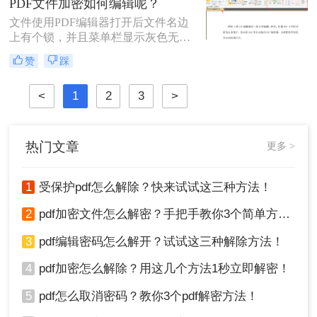
PDF文件加密如何编辑呢？
其进行解密，以方便后续的操作，那
文件使用PDF编辑器打开后文件名边
有什么办法能进行PDF解密呢？当然
上有个锁，并且菜单栏显示灰色无法
有，今天小编就为大家推荐三个方
编辑。
法，大家一起看看PDF如何解密吧！
赞
踩
<
1
2
3
>
热门文章
更多 >
1
受保护pdf怎么解除？快来试试这三种方法！
2
pdf加密文件怎么解密？手把手教你3个简单方法！
3
pdf编辑密码怎么解开？试试这三种解除方法！
4
pdf加密怎么解除？用这几个方法1秒立即解密！
5
pdf怎么取消密码？教你3个pdf解密方法！