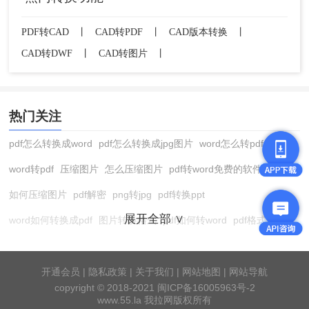
PDF转CAD
丨
CAD转PDF
丨
CAD版本转换
丨
CAD转DWF
丨
CAD转图片
丨
热门关注
pdf怎么转换成word
pdf怎么转换成jpg图片
word怎么转pdf
word转pdf
压缩图片
怎么压缩图片
pdf转word免费的软件
如何压缩图片
pdf解密
png转jpg
pdf转换ppt
展开全部 ∨
word如何转换成pdf
图片转换格式
pdf如何转word
pdf格式转换
在线pdf转换成word
pdf转图片
pdf怎么转换成jpg图片
图片转pdf
pdf转cad
图片压缩软件
jpg转换成pdf
在线word转pdf
开通会员
|
隐私政策
|
关于我们
|
网站地图
|
网站导航
copyright © 2018-2021 闽ICP备16005963号-2
pdf转word工具
pdf压缩
pdf转word
pdf转ppt
cad版本转换器
www.55.la 我拉网版权所有