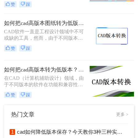
计软件。在使用CAD软件时，有时候
赞
踩
我们需要将高版本的CAD文件转换为
低版本的文件，以便与其他使用低版
本CAD软件的人进行共享和协作。那
如何把cad高版本图纸转为低版本？这两种方法也许可以帮到你！
么如何把CAD高版本转为低版本呢？
CAD软件一直是工程设计领域中不可
本文将介绍两种简单的方法，帮助你
或缺的工具，然而，由于不同版本的
将CAD高版本文件转为低版本文件。
CAD软件之间存在着兼容性的问题，
赞
踩
有时我们需要将高版本图纸转为低版
本，以便与他人共享和查看。本文将
为大家详细介绍如何把cad高版本图纸
如何把cad高版本转为低版本？这3个方法轻松转换cad图纸版本！
转为低版本的方法。
在CAD（计算机辅助设计）领域，由
于不同版本的软件在功能和兼容性上
存在差异，有时需要将高版本的CAD
赞
踩
文件转换为低版本以确保其能在特定
版本的软件上正确打开和编辑。那么
如何把cad高版本转为低版本呢？以下
热门文章
更多 >
是一些常用的方法来实现CAD高版本
到低版本的转换。
1
cad如何降低版本保存？今天教你3种三种实用方法对比！