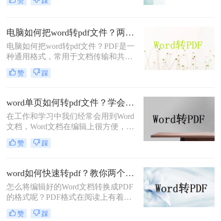
赞
踩
好。如果您想将word转pdf文件，应该
如何实现word转pdf文件？下面就来给
大家讲解一下word转pdf文档的方法步
电脑如何把word转pdf文件？两种方法教会你！
骤，一起来学习吧。
电脑如何把word转pdf文件？PDF是一
种通用格式，常用于文档传输和共
享。如果您需要在不同设备之间共享
赞
踩
文档或者将文档发布到网上，PDF是
一个不错的选择。在本文中，我们将
介绍两种方法把Word文档转换成
word单页如何转pdf文件？学会这2种方法，从此文件格式转换不求人
PDF。
在工作和学习中我们经常会用到Word
文档，Word文档在编辑上很方便，所
以得到广泛的使用，当我们需要将文
赞
踩
档发送给别人，又不希望文档内容被
修改时，就会将word转pdf文件格式，
这样就不用担心内容被修改的问题，
word如何快速转pdf？教你两个简单高效的办法
那么word单页如何转pdf文件呢？
怎么将编辑好的Word文档转换成PDF
的格式呢？PDF格式在阅读上有着很
好的效果，兼容性也强，因此很多人
赞
踩
都喜欢将编辑好的文档转换成PDF的