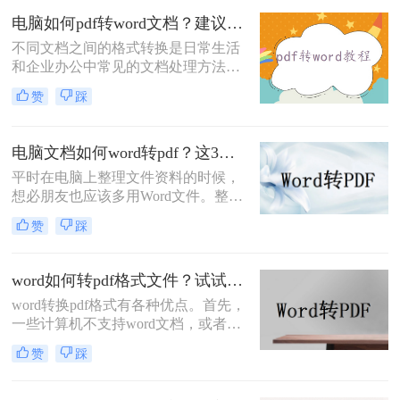
多小伙伴们都会选择将PDF文件转换
电脑如何pdf转word文档？建议收藏这二种转换方法！
成Word再编辑修改，今天就来给大家
不同文档之间的格式转换是日常生活
分享二种PDF转Word的方法，记得收
和企业办公中常见的文档处理方法。
藏再看！
现在越来越多的PDF文档被用于办
赞
踩
公，这并不奇怪，因为PDF文件在传
输和阅读中不会受到任何条件的影
响，所以很多人喜欢以PDF格式发送
电脑文档如何word转pdf？这3种方法值得你收藏！
文件。但这种格式只能阅读，不能修
平时在电脑上整理文件资料的时候，
改。如果需要修改这些PDF文件，我
想必朋友也应该多用Word文件。整理
们应该如何操作？将PDF文件转换为
好相应的数据后，很多朋友会把电脑
Word文档格式。那么电脑如何pdf转
赞
踩
文档如何word转pdf，以方便传输和保
word文档呢？今天，让我们与大家分
存。虽然把word转pdf文件比较简单，
享pdf转word的方法。让我们一起学
但是还是有很多朋友不知道Word转换
习。
word如何转pdf格式文件？试试这四个方法！
成PDF哪个工具好用。如果你不知
word转换pdf格式有各种优点。首先，
道，你不必太担心。今天，我想和大
一些计算机不支持word文档，或者只
家分享两个更好的转换工具。
支持部分word格式。例如，它们只支
赞
踩
持doc而不支持docx。转换成pdf后，
可以使用pdf软件而不是word打开。打
印时，pdf格式不会改变，但由于计算