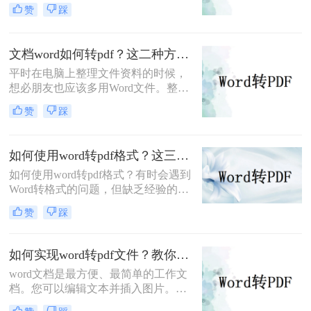
的word档转pdf档转换工具，所以常常
赞
踩
为此烦恼，今天，小编将给大家介绍
word档如何转pdf档的方法，希望能帮
助苦恼的朋友。
文档word如何转pdf？这二种方法教你如何转换
平时在电脑上整理文件资料的时候，
想必朋友也应该多用Word文件。整理
好相应的数据后，很多朋友会把文档
赞
踩
word转pdf，以方便传输和保存。但是
还是有很多朋友不知道文档word如何
转pdf。如果你不知道，你不必太担
如何使用word转pdf格式？这三种方法教你如何转换
心。今天，我想和大家分享两个更好
如何使用word转pdf格式？有时会遇到
的转换方法。
Word转格式的问题，但缺乏经验的我
们总是不知道怎么实现，直接修改文
赞
踩
档后缀名当然不能修改，会影响整个
文档的排版，也有可能出现乱码的情
况。所以，我们应该采用什么方式来
如何实现word转pdf文件？教你两个简单高效的办法
转换呢？接下来小编给大家介绍一个
word文档是最方便、最简单的工作文
简单的word格式转pdf格式方法，对于
档。您可以编辑文本并插入图片。然
大多数初学者都很友好，快来学习下
而，由于操作方便，安全性不是很
这3种方法吧！