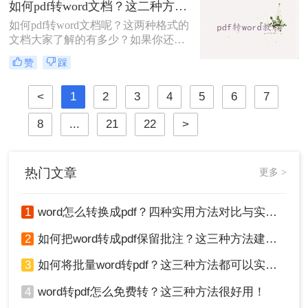
如何pdf转word文档？这二种方法建议收藏！
机的不同，word往往会改变，但是pdf
如何pdf转word文档呢？这两种格式的
格式更加稳定。所以我们可以考虑将
文档大家了解的有多少？如果你还是
word转pdf格式文件，那么word如何
初入职场的菜鸟不懂得对文件的运
转pdf格式文件呢？下面就来看看吧。
赞
踩
用，那么一定快快学起来，因为办公
少不了使用各式各样的文档，同时也
<
1
2
3
4
5
6
7
需要格式转换，比如说pdf转word文
档，那么你知道什么有效又快速的pdf
8
...
21
22
>
转word方法方法吗？不知道的朋友可
以往下看。
热门文章
更多 >
1
word怎么转换成pdf？四种实用方法对比与实操指南（附详细表格）！
2
如何把word转成pdf保留批注？这三种方法建议收藏！
3
如何将批量word转pdf？这三种方法都可以实现批量转换
4
word转pdf怎么免费转？这三种方法很好用！