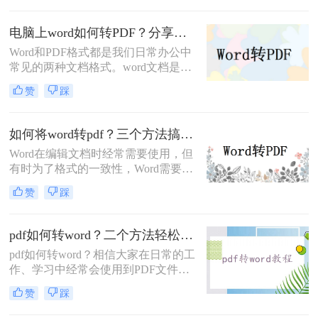
格式，那么你知道word如何快速转pdf
吗？如果不知道，那么下面将会叫你
电脑上word如何转PDF？分享两种Word转PDF方法！转换效率超高！
怎么做，快速的完成word转pdf文档，
Word和PDF格式都是我们日常办公中
一起来学习吧。
常见的两种文档格式。word文档是最
简单编辑的方式，PDF是常用文档中
赞
踩
最便捷的阅读方式，PDF格式更有利
于文件的分享，可以实现比较完美的
打印效果，因此它们之间的格式转换
如何将word转pdf？三个方法搞定！
也是必不可少。
Word在编辑文档时经常需要使用，但
有时为了格式的一致性，Word需要转
换为PDF。转成PDF格式后也方便阅
赞
踩
读和打印等操作，所以很多时候我们
都会将如何将word转pdf，但是仍然还
有很多职场新人不知道怎么转换的，
pdf如何转word？二个方法轻松完成！
以下是如何将word转pdf文档的步骤。
pdf如何转word？相信大家在日常的工
希望能帮助到大家。
作、学习中经常会使用到PDF文件，
一般我们都是用它来传输或者是保存
赞
踩
文件的，非常方便。但是也有一个问
题，PDF文件不易编辑修改，因此很