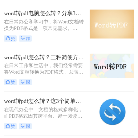
修改时，就会将word转pdf文件格式，
这样就不用担心内容被修改的问题，
word转pdf电脑怎么转？分享3种实用转换方法~！
那么word单页如何转pdf文件呢？
在日常办公和学习中，将Word文档转
换为PDF格式是一项常见需求。
PDF（Portable Document Format）因
赞
踩
其跨平台兼容性、稳定性以及保护文
档内容不被轻易修改的特性而广受欢
迎。在电脑上实现Word到PDF的转
word转pdf怎么转？三种简便方法，轻松实现格式转换！
换，有多种方法可供选择，无论是使
在日常工作和生活中，我们经常需要
用Microsoft Word自带的功能，还是借
将Word文档转换为PDF格式，以满足
助专业的转换软件或在线工具，都能
不同的需求。PDF作为一种通用的文
轻松完成转换任务。那么word转pdf电
赞
踩
件格式，具有跨平台、易阅读、不易
脑怎么转呢？本文将为您详细介绍几
被篡改等优点。那么word转pdf怎么转
种常见的Word转PDF方法。
呢？本文将为你介绍三种不同的方
word转pdf怎么转？这3个简单实用方法完全够用了！
法，帮助你轻松实现Word转PDF的转
在现代办公中，文档的格式多样化，
换。
而PDF格式因其跨平台、易于阅读和
分享的特点，成为了文档传播中最受
赞
踩
欢迎的格式之一。因此，将Word文档
转换为PDF格式显得尤为重要。下面