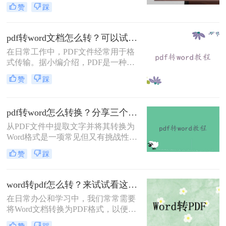
支持部分word格式。例如，它们只支
赞
踩
持doc而不支持docx。转换成pdf后，
可以使用pdf软件而不是word打开。打
印时，pdf格式不会改变，但由于计算
pdf转word文档怎么转？可以试试这四个方法！
机的不同，word往往会改变，但是pdf
在日常工作中，PDF文件经常用于格
格式更加稳定。所以我们可以考虑将
式传输。据小编介绍，PDF是一种与
word转pdf格式文件，那么word如何
应用程序、操作系统和硬件无关的便
转pdf格式文件呢？下面就来看看吧。
赞
踩
携式文档格式。PDF文件可以保证准
确的颜色和打印效果，无论在哪种打
印机上。难怪PDF格式经常出现在办
pdf转word怎么转换？分享三个简单的方法！
公文件传输中。然而，PDF文件的编
辑和操作更麻烦。此时，许多朋友问
从PDF文件中提取文字并将其转换为
小编如何将pdf转word文档怎么转。将
Word格式是一项常见但又有挑战性的
PDF转Word确实是一个好方法。让我
任务。无论是为了编辑、复制或者重
赞
踩
们看看如何转换吧！
新格式化内容，将PDF转为Word可以
提供更多的灵活性和便利性。在本文
中，我们将介绍pdf转word怎么转换方
word转pdf怎么转？来试试看这三个方法！
法，帮助您实现这一转换。
在日常办公和学习中，我们常常需要
将Word文档转换为PDF格式，以便更
好地保存、分享和打印文件。PDF格