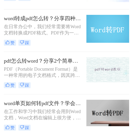
么将pdf转word吗？小编今天给大家整
理了一份转换指南，不知道怎么转换
的朋友，你有福啦，看完很快就能掌
word转成pdf怎么转？分享四种文件格式转换方法！
握，快快收藏起来吧。
在日常办公中，我们经常需要将Word
文档转换成PDF格式。PDF作为一种
便携文档格式，在保持文档原貌、防
赞
踩
止内容被轻易修改以及跨平台共享等
方面具有显著优势。那么，Word转成
PDF怎么转呢？本文将为您详细介绍
pdf怎么转word？分享2个简单易行的转换方法！
转换过程。
PDF（Portable Document Format）是
一种常用的电子文档格式，因其跨平
台、易于分享和阅读的特点而被广泛
赞
踩
使用。然而，有时候我们需要将PDF
文件转换为Word格式，以便进行编
辑、修改或重新排版。那么pdf怎么转
word单页如何转pdf文件？学会这2种方法，从此文件格式转换不求人
word呢？本文将介绍二种简单易行的
在工作和学习中我们经常会用到Word
PDF转Word的方法，帮助你轻松完成
文档，Word文档在编辑上很方便，所
转换任务。
以得到广泛的使用，当我们需要将文
赞
踩
档发送给别人，又不希望文档内容被