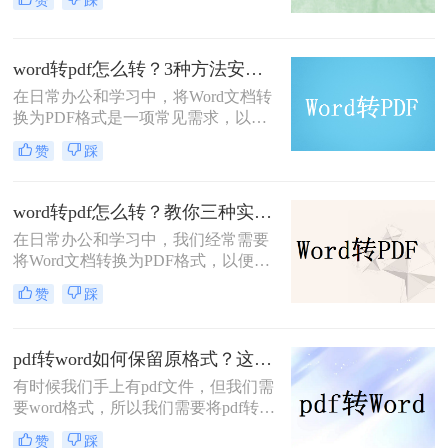
赞
踩
式具有跨平台、不易被篡改等特点，
使得它在许多场合都成为首选的文件
格式。那么Word转PDF怎么转呢？本
word转pdf怎么转？3种方法安利给你！
文将详细介绍Word转PDF的几种方
法，帮助读者轻松实现文档格式的转
在日常办公和学习中，将Word文档转
换。
换为PDF格式是一项常见需求，以便
在不同设备和平台上保持文档格式的
赞
踩
一致性，同时防止内容被意外修改。
那么word转pdf怎么转呢？本文将介绍
三种将Word转换为PDF的高效方法。
word转pdf怎么转？教你三种实用的转PDF方法！
在日常办公和学习中，我们经常需要
将Word文档转换为PDF格式，以便更
好地分享、保存和打印。PDF格式具
赞
踩
有跨平台兼容性和不易被篡改的特
点，能够确保文档内容的完整性和一
致性。那么Word转PDF怎么转呢？本
pdf转word如何保留原格式？这三个实用方法一定能帮到你！
文将详细介绍Word转PDF的转换步
有时候我们手上有pdf文件，但我们需
骤，并分享一些实用技巧，帮助大家
要word格式，所以我们需要将pdf转
轻松完成转换过程。
word如何保留原格式，那么你知道怎
赞
踩