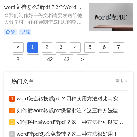
介绍几个word转pdf怎么转的技巧。
word文档怎么转pdf？2个Word转PDF的方法，为你解决格式转换的问题
当我们制作好一份文档需要发送给他
人分享时，往往会制作成PDF的格式
去发送，为什么呢？当你出来工作久
赞
踩
了之后就会发现，PDF文件的好处，
但是我们制作的文档是Word格式的，
<
1
2
3
4
5
6
7
那么word文档怎么转pdf呢？方法并不
难，想要转换两者的格式，使用转换
8
...
42
43
>
器就能很快的完成，下面就来看看
word文档转换成pdf文档的步骤吧。
热门文章
更多 >
1
word怎么转换成pdf？四种实用方法对比与实操指南（附详细表格）！
2
如何把word转成pdf保留批注？这三种方法建议收藏！
3
如何将批量word转pdf？这三种方法都可以实现批量转换
4
word转pdf怎么免费转？这三种方法很好用！