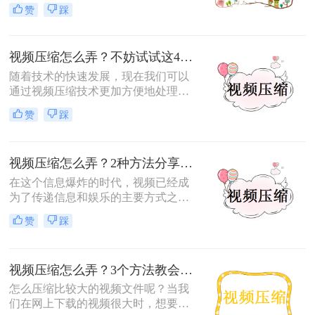
内容。然而，视频文件往往占据较大
赞
踩
的存储空间，为了方便传输和分享，
我们需要对视频进行压缩。那么电脑
视频压缩怎么弄​呢？以下是将电脑上
视频压缩怎么弄？不妨试试这4个视频压缩方法！
的视频压缩的步骤。
​随着技术的快速发展，现在我们可以
通过视频压缩技术更加方便地处理和
传输大量的视频内容。视频压缩技术
赞
踩
通过减少视频文件的大小，使其更容
易存储和传输，同时保持高质量的画
面和声音。
视频压缩怎么弄？2种方法分享给你！
在这个信息爆炸的时代，视频已经成
为了传递信息和娱乐的主要方式之
一。然而，大家都知道，视频文件通
赞
踩
常占据很大的存储空间，不仅上传和
下载速度慢，还会占用大量的存储空
间。那么，有没有什么办法可以解决
视频压缩怎么弄？3个方法教会你！
这个问题呢？今天，小编就来教大家
一些视频压缩怎么弄的方法，让你的
怎么压缩比较大的视频文件呢？当我
视频文件变得更小，更轻巧！
们在网上下载的视频很大时，想要装