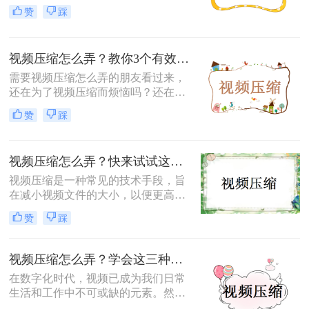
到U盘上，但是却装不了多少，那么
赞
踩
有什么办法可以减少一下视频的体积
呢？这就要借助视频压缩怎么弄软件
了，用压缩软件压缩一下，视频就会
视频压缩怎么弄？教你3个有效压缩免费方法！
小很多，那么要怎么视频压缩呢？下
面来给大家支个招吧。
需要视频压缩怎么弄的朋友看过来，
还在为了视频压缩而烦恼吗？还在担
心视频压缩后画质变差吗？给大家推
赞
踩
荐几个简单压缩方式，很好的解决你
所担心的问题，压缩后的视频体积变
小画质也依然高清，一起来了解下
视频压缩怎么弄？快来试试这三种压缩方法！
吧。
视频压缩是一种常见的技术手段，旨
在减小视频文件的大小，以便更高效
地存储和传输。那么视频压缩怎么弄
赞
踩
呢？本文将介绍四种视频压缩方法。
视频压缩怎么弄？学会这三种方法就够了！
在数字化时代，视频已成为我们日常
生活和工作中不可或缺的元素。然
而，高清视频往往伴随着庞大的文件