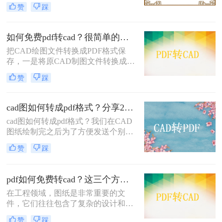
时更高效地进行各种设计工作。虽然
赞
踩
有很多付费的PDF转CAD工具可供选
择，但是在这里我们将介绍如何免费
将pdf转cad的方法，让您免费将PDF
如何免费pdf转cad？很简单的在线方法就能解决！
转换为CAD格式。
把CAD绘图文件转换成PDF格式保
存，一是将原CAD制图文件转换成
PDF格式，另一是由于CAD绘图文件
赞
踩
太大，只有PDF格式的图样能最大程
度地还原原CAD图纸的内容！在一般
情况下，CAD图样的转换格式是不可
cad图如何转成pdf格式？分享2个免费转换方法！
逆的，PDF能否转换为CAD格式？如
cad图如何转成pdf格式？​我们在CAD
何如何免费pdf转cad？下面就来告诉
图纸绘制完之后为了方便发送个别人
你pdf文件转cad文件该怎么做。
观看，通常会选择将CAD软件是工程
赞
踩
和建筑领域中不可少的一个工具。然
而，在某些情况下，我们需要将CAD
文件转换为PDF格式。这是因为PDF
pdf如何免费转cad？这三个方法简单又好用！
格式的文件在不同操作系统和设备上
在工程领域，图纸是非常重要的文
的兼容性较好，而且容易与他人共
件，它们往往包含了复杂的设计和构
享。
建细节。传统上，这些图纸都是以
赞
踩