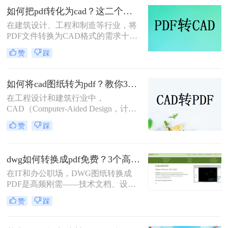
pdf转cad软件，分分钟就能搞定，下
如何把pdf转化为cad？这二个方法超级实用！
面一起来看看吧。
在建筑设计、工程和制造等行业，将
PDF文件转换为CAD格式的需求十分
常见。CAD（Computer-Aided
赞
踩
Design）文件允许用户在保持几何精
度的同时，对设计进行编辑和修改，
而PDF文件则因其跨平台兼容性和保
如何将cad图纸转为pdf？教你3种容易学会的方法!
真度而广受欢迎。那么如何把pdf转化
在工程设计和建筑行业中，
为cad呢？本文将详细阐述几种将PDF
CAD（Computer-Aided Design，计算
文件转化为CAD格式的有效方法，无
机辅助设计）图纸的共享和传输是一
论是专业人士还是初学者都能从中受
赞
踩
项常见的需求。将CAD图纸转换为
益。
PDF格式可以提高文件的兼容性和易
用性，便于非专业用户查看和打印。
dwg如何转换成pdf免费？3个高效精准方法，职场人亲测无坑！
那么如何将cad图纸转为pdf呢？本文
将介绍三种将CAD图纸转换为PDF的
在IT和办公职场，DWG图纸转换成
方法，帮助您轻松完成这一任务。
PDF是高频刚需——技术文档、设计
稿、项目报告常需PDF格式分享或打
赞
踩
印。但市面上多数工具转换不精准
（文字错位、线条失真）、操作繁琐
（需装软件、调参数），甚至收费陷