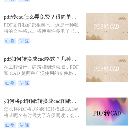
PDF格式保存，但是随着技术的发
展，许多人开始将PDF图纸转换成
CAD文件。
pdf转cad怎么弄免费？很简单的在线方法就能解决！
PDF文件我们都很熟悉。这是一种独
特的文件格式。将使用许多电子书和
产品描述。了解CAD的合作伙伴知
赞
踩
道，CAD图纸的基本格式通常是
DWG格式，因此没有CAD图纸软件
看不到CAD图纸。我该怎么办？你知
pdf如何转换成cad格式？几种常见方法与详细指南！
道吗？PDF文件可以转换为CAD文
在工程设计、建筑和制造领域，PDF
件。很多人不知道。如果你知道，你
和 CAD 是两种广泛使用的文件格
可以很容易地解决工作中遇到的转换
式。PDF 文件通常用于查看和共享设
问题。pdf转cad怎么弄免费？本文将
赞
踩
计图纸，而 CAD 文件（如 DWG 或
教我们如何pdf转cad，让我们来看
DXF）则用于编辑和修改设计。将
看。
PDF 转换为 CAD 格式的需求非常普
如何将pdf图纸转换成cad图纸？试试看这些方法！
遍，但这一过程可能会面临精度丢
怎么将PDF格式的图纸转换成CAD的
失、图层混乱等问题。那么pdf如何转
格式呢？有时候为了方便阅读，会将
换成cad格式呢？本文将详细介绍四种
制作好的CAD图纸转成PDF的格式，
常见的 PDF 转 CAD 方法，帮助您选
赞
踩
一些初入职场还不懂格式转换的朋
择最适合的解决方案。