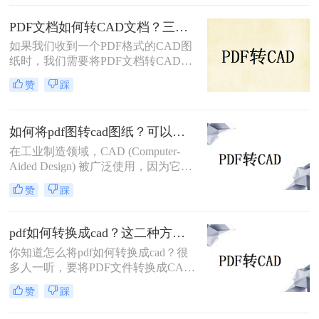
友，对于这类的转换问题难免会觉得
有点困难，那么如何将pdf图纸转换成
PDF文档如何转CAD文档？三种方法教你pdf转cad
cad图纸呢？今天就来给大家讲讲pdf
如果我们收到一个PDF格式的CAD图
转cad的方法，下次遇到格式转换问题
纸时，我们需要将PDF文档转CAD文
就不难了。
档时该怎么办呢？别担心。转转大师
赞
踩
可以帮助我们快速完成转换，这样你
就可以随意编辑CAD，那么PDF文档
如何转CAD文档呢？下面就来看看
如何将pdf图转cad图纸？可以尝试一下这两种方法
吧。
在工业制造领域，CAD (Computer-
Aided Design) 被广泛使用，因为它可
以使制造过程变得更加高效且准确。
赞
踩
但是，有时候您需要处理现有的 PDF
文件，并将其转换为 CAD 图纸。虽
然这听起来可能很困难，但实际上有
pdf如何转换成cad？这二种方法不妨试试！
一些工具和技术可以帮助您完成这项
你知道怎么将pdf如何转换成cad？很
工作。在本文中，我们将讨论如何将
多人一听，要将PDF文件转换成CAD
pdf图转cad图纸。
图纸，这两种完全不同格式的文件要
赞
踩
转换起来，感觉很难，但其实没有我
们想象中的难，我们可以使用专业的