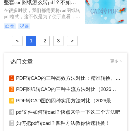
整套cad图纸怎么转pdf？不如试试这三个方法
阱频出。作为深耕办公软件测评7年
在很多时候，我们都需要将cad图纸转
的小编，我亲测了20+方案，排除
pdf格式，这不仅是为了便于查看，也
WPS、命令行、迅捷等工具，只聚焦
是为了便于传输。但是你知道怎么将
真正免费、有效、安全的路径。今天
赞
踩
在日常工作和学习中，有时需要将
分享3个方法，助你告别“转换焦虑”，
CAD图纸转换成PDF格式来方便传输
精准高效搞定工作。
<
1
2
3
>
和查看，本文将向您介绍整套cad图纸
怎么转pdf。
热门文章
更多 >
1
PDF转CAD的三种高效方法对比：精准转换、可编辑、保图层！
2
PDF图纸转CAD的三种主流方法对比（2026实用版）：选对工具效率翻倍！
3
PDF转CAD图的四种实用方法对比（2026最新版）：按需选择，效率至上！
4
pdf文件如何转cad？快点来学一下这三个方法吧
5
如何把pdf转cad？四种方法教你快速转换！