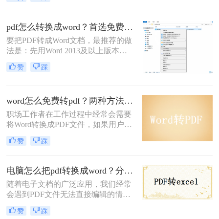
一种保护格式的文件，不可编辑；而
Word则是一种可编辑的文档格式。因
此，有时我们需要将PDF文件转换为
pdf怎么转换成word？首选免费工具，复杂文件再上专业软件！
Word文件，以便进行编辑和修改。下
要把PDF转成Word文档，最推荐的做
面将介绍几种电脑pdf怎么转换成word
法是：先用Word 2013及以上版本直
免费方法。
接打开PDF（免费、无损）、再用
赞
踩
Google Drive在线转换（免费、云
端），如果遇到扫描件或复杂排版，
最后用专业的转转大师pdf转换器兜
word怎么免费转pdf？两种方法轻松转换！
底。
职场工作者在工作过程中经常会需要
将Word转换成PDF文件，如果用户直
接在Word软件中转换，操作相对比较
赞
踩
麻烦，如果需要将大量的Word文件转
换成PDF文件，那会更加麻烦，而且
很浪费时间。目前有什么方法可以快
电脑怎么把pdf转换成word？分享四种简单方法！
速的将Word文件转换成PDF文件呢？
随着电子文档的广泛应用，我们经常
目前网络上Word转换成PDF转换器基
会遇到PDF文件无法直接编辑的情
本都是收费的，那么word怎么免费转
况。幸运的是，有一种简单而高效的
pdf呢？下面一起看看吧。
赞
踩
方法可以将PDF文件转换成可编辑的