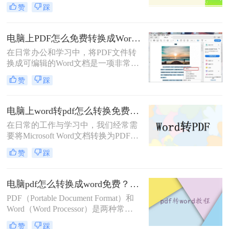
编辑、修改或格式调整。尽管市面上
赞
踩
有许多专业的转换软件，但也有一些
免费且实用的方法可以实现这一需
求。那么电脑上pdf怎么转换成word免
电脑上PDF怎么免费转换成Word？四种方法对比与实操指南（附详细表格）!
费呢？以下是三种免费将PDF转换成
在日常办公和学习中，将PDF文件转
Word的方法。
换成可编辑的Word文档是一项非常高
频的需求。PDF虽然版式固定、不易
赞
踩
篡改，但编辑修改较为困难，而Word
文档则更便于调整格式和修改内容。
为了帮你快速选出最适合自己的转换
电脑上word转pdf怎么转换免费？试试这四种方法！
方式，下表汇总了四种主流免费方法
在日常的工作与学习中，我们经常需
的核心差异：
要将Microsoft Word文档转换为PDF格
式。PDF文件因其跨平台兼容性和版
赞
踩
式的稳定性而成为分享和存档文档的
理想选择。那么电脑上word转pdf怎么
转换免费呢？本文将向您介绍几种在
电脑pdf怎么转换成word免费？试试这三个方法！
电脑上免费将Word文档转换为PDF的
PDF（Portable Document Format）和
方法，适用于Windows和macOS操作
Word（Word Processor）是两种常见
系统。
的文件格式，各有其优缺点。PDF是
赞
踩