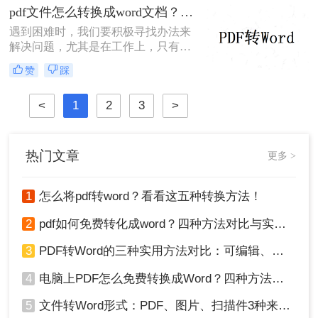
详细解释每一步骤。
pdf文件怎么转换成word文档？分享两个实用免费的方法
遇到困难时，我们要积极寻找办法来
解决问题，尤其是在工作上，只有在
遇到问题后，才能更好的完成工作，
赞
踩
拿文件转换问题来说，遇到难以转换
的文件格式，我们只要积极寻找办法
<
1
2
3
>
就可以很容易地完成转换。那么pdf文
件怎么转换成word文档，给大家介绍
一下转转大师pdf文件转换成word文档
的转换方法。
热门文章
更多 >
1
怎么将pdf转word？看看这五种转换方法！
2
pdf如何免费转化成word？四种方法对比与实操指南（附详细表格）
3
PDF转Word的三种实用方法对比：可编辑、保格式、避风险！
4
电脑上PDF怎么免费转换成Word？四种方法对比与实操指南（附详细表格）!
5
文件转Word形式：PDF、图片、扫描件3种来源分别怎么处理！