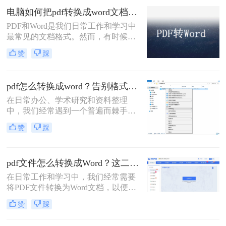
需要将PDF文档转换成Word文档，以
电脑如何把pdf转换成word文档？试试这个方法吧！
便于编辑和修改。那么，电脑pdf怎么
PDF和Word是我们日常工作和学习中
不花钱转换成word呢？接下来，我将
最常见的文档格式。然而，有时候我
为大家介绍三种在电脑上免费将PDF
们可能会遇到需要将PDF转换成Word
转换成Word的简单方法。
赞
踩
的情况，这样可以方便我们编辑和修
改文档内容。在本文中，我将详细介
绍电脑如何把pdf转换成word文档，并
pdf怎么转换成word？告别格式混乱，高效还原可编辑文档！
提供一些实用的工具和技巧。
在日常办公、学术研究和资料整理
中，我们经常遇到一个普遍而棘手的
问题：如何将一份“只读”的PDF文件
赞
踩
转换为可自由编辑和修改的Word文
档？PDF因其出色的跨平台一致性而
成为文件分发的首选格式，但其固定
pdf文件怎么转换成Word？这二个免费方法了解一下~
布局的特性也使得直接编辑变得困
难。
在日常工作和学习中，我们经常需要
将PDF文件转换为Word文档，以便于
编辑、修改或格式调整。那么PDF文
赞
踩
件怎么转换成Word呢？本文将为您介
绍三种常用的PDF转Word的方法，并