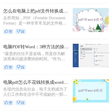
Word文档，方便我们进行进一步修改
和编辑。那么电脑怎么把pdf转换成
怎么在电脑上把pdf文件转换成word？看看这二个方法!
word呢？本文将为您介绍几种方法和
众所周知，PDF（Portable Document
工具，让您轻松实现这个目标。
Format）是一种非常常见的文件格
式，而Word文档则是我们经常使用的
赞
踩
编辑和排版工具。如果你遇到了需要
将PDF文件转换为Word文档的情况，
你可能会有一些困扰。那么怎么在电
电脑PDF转Word：3种方法的操作步骤和常见报错处理！
脑上把pdf文件转换成word呢？本文将
“最贵的往往不是金钱，而是你为解
向你介绍一些简便的方法，让你可以
决简单问题浪费掉的时间。”作为专
轻松地在电脑上进行PDF到Word的转
注电脑办公软件测评多年的博
换。
赞
踩
主，“电脑怎么将pdf转换成word免
费”是我被问及最多的问题之一。这
背后，是无数职场人和内容创作者面
电脑pdf怎么不花钱转换成word？试试这三个工具！
对合同、报告、文献时，渴望高效提
在现代信息化社会，电子文档成为了
取、编辑信息的真切需求。
人们工作和生活中不可或缺的一部
分。特别是PDF格式的文档，由于其
赞
踩
跨平台和文档保真度高等特点，广泛
应用于各个领域。然而，有时我们还