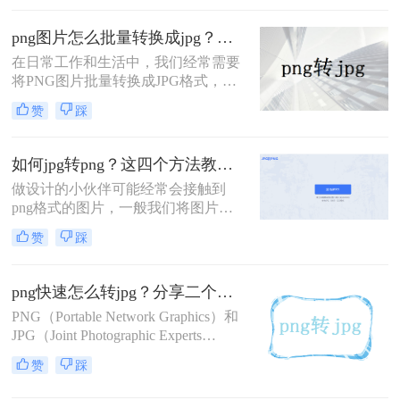
JPG和PNG是两种不同的图片格式，
它们各有特点。JPG是一种有损压缩
png图片怎么批量转换成jpg？这三种方法快速搞定转换！
格式，适合保存照片等色彩丰富的图
在日常工作和生活中，我们经常需要
片；而PNG是一种无损压缩格式，支
将PNG图片批量转换成JPG格式，以
持透明背景，适合保存需要高质量和
满足不同的使用需求。JPG格式具有
透明度的图片。那么jpg如何转png格
赞
踩
更好的压缩效果和兼容性，因此在一
式呢？本文将为您介绍几种简单有效
些场合下更为常用。那么png图片怎
的方法，帮助您轻松将JPG格式的图
么批量转换成jpg呢？本文将介绍三种
片转换为PNG格式。
如何jpg转png？这四个方法教会你！
PNG图片批量转换成JPG的方法，帮
做设计的小伙伴可能经常会接触到
助读者高效地完成这一任务。
png格式的图片，一般我们将图片进
行抠图处理之后直接保存的就是png
赞
踩
格式的，这种格式图片在使用的时候
背景就是透明的，但是不排除部分软
件在保存时出现混乱导致该图片在使
png快速怎么转jpg？分享二个高效的方法！
用时仍然是JPG格式。下面分享四个
PNG（Portable Network Graphics）和
如何jpg转png方法，操作简单无难
JPG（Joint Photographic Experts
度，轻松将图片转换为png格式。
Group）是两种常见的图片格式，各
赞
踩
自具有不同的特点和适用场景。PNG
格式以其无损压缩、支持透明背景和