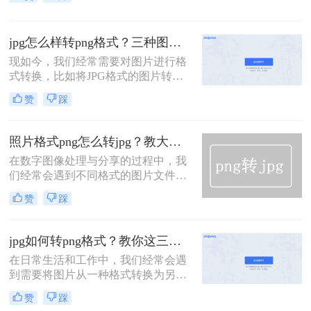
保留透明背景或无损压缩的场合，而
JPG则广泛应用于需要高效压缩且对
质量有一定要求的场景。有时，你可
jpg怎么样转png格式？三种图片格式转换的方法交给你！
能需要将PNG图片转换为JPG格式，
以适应特定的需求或优化文件大小。
现如今，我们经常需要对图片进行格
那么png怎么转jpg呢？下面，我们将
式转换，比如将JPG格式的图片转换
介绍几种将PNG转换为JPG格式的方
为PNG格式。PNG格式相对于JPG格
赞
踩
法。
式更加适合图像保存。那么，jpg怎么
样转png格式呢？在本文中，我们将
详细介绍这一过程，教会您如何轻松
照片格式png怎么转jpg？教大家三种简单的方法！
地将JPG图片转换为PNG格式。
在数字图像处理与分享的过程中，我
们经常会遇到不同格式的图片文件，
其中PNG和JPG是最为常见的两种。
赞
踩
PNG（Portable Network Graphics）以
其无损压缩、支持透明背景等特性而
受到青睐，而JPG（Joint Photographic
jpg如何转png格式？教你这三种简单又实用的方法！
Experts Group）则因其较高的压缩比
在日常生活和工作中，我们经常会遇
和广泛的兼容性成为网络传输和打印
到需要将图片从一种格式转换为另一
的首选格式
种格式的情况。其中，将JPG格式转
赞
踩
换为PNG格式是比较常见的需求。