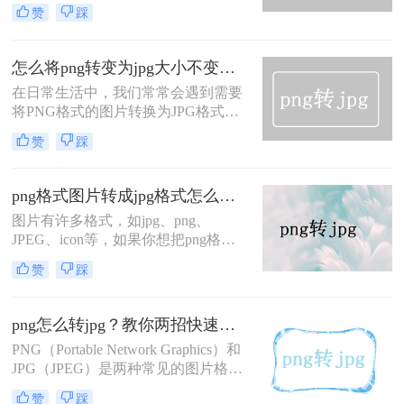
Experts Group）作为两种广泛应用的
赞
踩
图片格式，各自有其特点和适用场
景。有时，为了适应不同的显示需求
或优化存储空间，我们可能需要将
怎么将png转变为jpg大小不变？今天教会你4个方法！
PNG图片转换为JPG格式。那么png怎
在日常生活中，我们常常会遇到需要
样转jpg呢？接下来，我将为大家介绍
将PNG格式的图片转换为JPG格式的
四种高效且实用的PNG转JPG的方
情况。PNG和JPG是常见的图片格
法。
赞
踩
式，两者在特点和用途上有所不同。
PNG格式具有无损压缩和支持透明度
等优势，适合用于保存图标、图形及
png格式图片转成jpg格式怎么转？转换方法有三种！
logo等；而JPG格式则以有损压缩为
图片有许多格式，如jpg、png、
主，适合用于保存照片、生活场景
JPEG、icon等，如果你想把png格式
等。那么怎么将png转变为jpg大小不
图片转成jpg格式，很多人都会用ps来
变呢？
赞
踩
做，如果没有安装，那就用ps了。图
片格式转换其实也可以在线转换，下
面我就为你介绍png格式图片转成jpg
png怎么转jpg？教你两招快速转格式！
格式怎么转方法。一起来看看吧。
PNG（Portable Network Graphics）和
JPG（JPEG）是两种常见的图片格
式，各有其特点。PNG通常用于需要
赞
踩