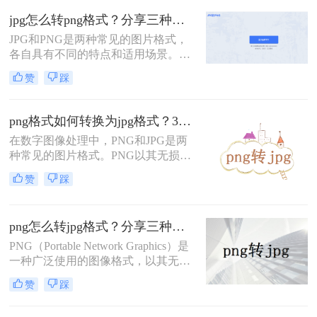
丰富的颜色层次而受到青睐，而JPG
jpg怎么转png格式？分享三种实用转换方法！
格式则因其压缩率高、占用空间小而
广泛用于存储照片和图像。在某些情
JPG和PNG是两种常见的图片格式，
况下，我们可能需要将PNG图片快速
各自具有不同的特点和适用场景。
转换为JPG格式，以满足特定的需
JPG格式通常用于存储照片和图像，
赞
踩
求。那么png快速怎么转jpg呢？本文
具有压缩率高、占用空间小的优点，
将介绍两种将PNG快速转为JPG的方
但会损失一定的图像质量；而PNG格
法。
式则以其无损压缩、支持透明背景和
png格式如何转换为jpg格式？3个方法既简单又方便~！
丰富的颜色层次而受到青睐。在某些
在数字图像处理中，PNG和JPG是两
情况下，我们可能需要将JPG图片转
种常见的图片格式。PNG以其无损压
换为PNG格式，以满足特定的需求。
缩和支持透明度的特性而著称，而
那么jpg怎么转png格式呢？本文将介
赞
踩
JPG则以其高效的压缩算法和广泛的
绍三种将JPG转换为PNG格式的方
应用领域受到青睐。然而，在某些情
法。
况下，我们可能需要将PNG图片转换
png怎么转jpg格式？分享三种图片格式转换方法！
为JPG格式，以满足特定的需求或优
化存储。那么png格式如何转换为jpg
PNG（Portable Network Graphics）是
格式呢？本文将详细介绍PNG转JPG
一种广泛使用的图像格式，以其无损
的几种方法，帮助您轻松实现这一转
压缩和支持透明度的特点而闻名。而
赞
踩
换过程。
JPG（JPEG）则是一种常用的有损压
缩格式，适用于存储和分享色彩丰富