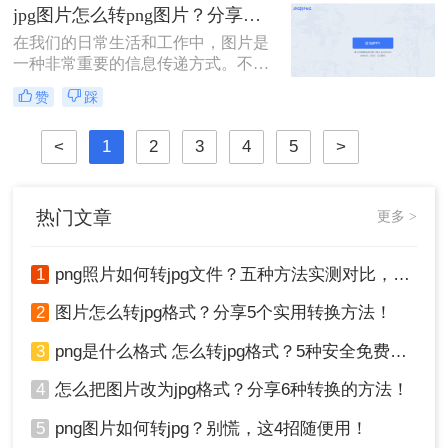
但细节要求不高的图片。有时，我们
jpg图片怎么转png图片？分享四种简单方法~
可能需要将PNG格式的图片转换为
在我们的日常生活和工作中，图片是
JPG格式，以减小文件大小、提高兼
一种非常重要的信息传递方式。不同
容性或便于网络分享。那么png怎么
的场景和需求需要使用不同类型的图
转jpg格式呢？下面，我们将介绍几种
赞
踩
片格式。JPG和PNG是两种常见的图
简单的方法来实现PNG到JPG的转
片格式，它们各自具有不同的特点和
换。
<
1
2
3
4
5
>
优势。有时，我们需要将JPG图片转
换为PNG格式以满足特定的需求。本
文将介绍几种jpg图片怎么转png图片
的方法。
热门文章
更多 >
1
png照片如何转jpg文件？五种方法实测对比，附各场景最优选!！
2
图片怎么转jpg格式？分享5个实用转换方法！
3
png是什么格式 怎么转jpg格式？5种安全免费转换方法全解析！
4
怎么把图片改为jpg格式？分享6种转换的方法！
5
png图片如何转jpg？别慌，这4招随便用！