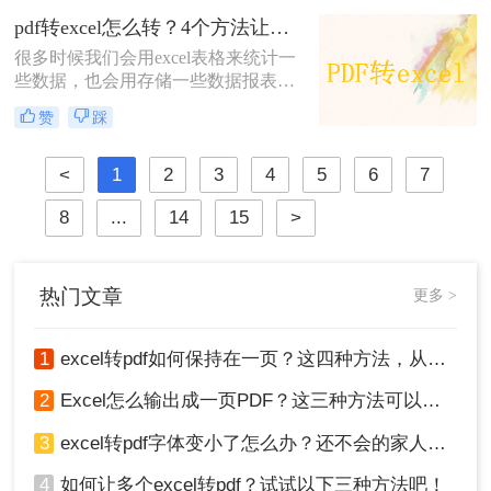
我们可以使用工具，借助转转大师
pdf转excel怎么转？4个方法让你不用一个个窗格输入！
PDF转换工具就可以很轻松的完成，
很多时候我们会用excel表格来统计一
下面来给大家介绍一下。
些数据，也会用存储一些数据报表，
在制作的时候需要非常认真，当我们
赞
踩
要参考某个资料数据，但是资料是pdf
格式的时候，有没有办法可以将pdf转
excel呢？方法当然是有的，下面一起
<
1
2
3
4
5
6
7
来看看pdf转excel怎么转​吧。pdf转
8
...
14
15
>
excel表格其实很简单的。
热门文章
更多 >
1
excel转pdf如何保持在一页？这四种方法，从此再也不用分页困扰你！
2
Excel怎么输出成一页PDF？这三种方法可以解决！
3
excel转pdf字体变小了怎么办？还不会的家人们快进来看
4
如何让多个excel转pdf？试试以下三种方法吧！