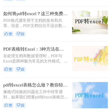
辑和跨平台的特性，常用于文档分享
和打印。有时，您可能希望将Excel文
件转换为PDF格式，以便在不需要修
如何将pdf转excel？这三种免费方法详解操作看看！
改内容的情况下分享或打印文档。本
​PDF格式通常用于文档的发布和共
文将指导您excel怎么转pdf，并介绍两
享。但是，PDF文档往往不适合数据
种常用的方法。
处理。因此，将PDF转换为Excel表格
赞
踩
可以提取其中的数据。这样，用户可
以在Excel表格中使用数据进行分类、
过滤、计算和其他数据处理任务。下
PDF表格转Excel：3种方法在合并单元格和跨页表格上的处理差异！
面我们来学习一下如何将pdf转excel的
在处理文档和数据管理时，PDF与
具体操作过程，快来~
Excel是两种极为常见的文件格式。
PDF（可移植文档格式）的核心价值
赞
踩
在于确保文档在不同设备和软件间的
呈现一致性，强调的是内容的固定性
和可读性；而Excel作为电子表格软
pdf转excel表格怎么做？教你轻松搞定！
件，则侧重于数据的处理、分析和计
像格式转换的问题在工作中经常遇
算，其灵活性和动态性远胜于PDF。
到，如果我们想要pdf转excel表格怎么
将PDF表格转换为Excel表格，能够提
做，这样会很难吗？两种不同格式的
高数据利用效率，更好地管理和分析
赞
踩
文件该如何转换呢？在没接触过这方
数据。那么pdf表格怎么转成excel呢？