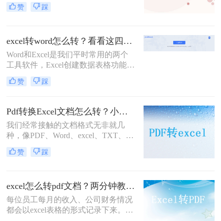
分享、打印或保存为不可编辑的文
赞
踩
档。PDF格式因其跨平台兼容性好、
排版固定等优点而备受青睐。那么
Excel如何转PDF文档格式呢？下面，
excel转word怎么转？看看这四种简单有效的方法！
我将为您详细介绍几种将Excel文件转
换为PDF文档格式的方法。
Word和Excel是我们平时常用的两个
工具软件，Excel创建数据表格功能比
较强大，有时需要把Excel创建数据表
赞
踩
格放到Word里面用，那么excel转word
怎么转呢？下面是我平时使用过程中
用的两种方法，现在介绍给大家，希
Pdf转换Excel文档怎么转？小编分享这两个方法！
望对大家有所帮助。
我们经常接触的文档格式无非就几
种，像PDF、Word、excel、TXT、图
片等，当我们需要编辑内容或者是利
赞
踩
用现有的文档转换成方便的文档时，
就会用到格式转换，今天来讲讲pdf转
换excel，你知道pdf转换excel文档怎
excel怎么转pdf文档？两分钟教会你二个方法
么转吗？下面一起来看看吧。
每位员工每月的收入、公司财务情况
都会以excel表格的形式记录下来。一
些企业由于人数众多，他们的薪水水