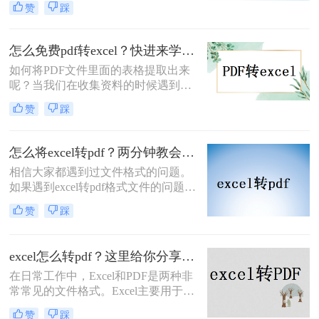
赞
踩
平大部分是不同的。为避免工资表被
别人擅自修改而造成的财务问题，都
会把excel转pdf文档保存。那么excel
怎么免费pdf转excel？快进来学习这五种方法！
怎么转pdf文档呢？小编就把excel转换
如何将PDF文件里面的表格提取出来
pdf的操作方法告诉大家。
呢？当我们在收集资料的时候遇到
PDF格式的文档，大家也知道PDF文
赞
踩
档不易编辑，想要提取里面的表格并
不容易，那么有什么方法可以实现
呢？我们可以将pdf转excel，这样就可
怎么将excel转pdf？两分钟教会你两个方法
以很好的将表格提取出来了，那么你
相信大家都遇到过文件格式的问题。
知道怎么免费pdf转excel吗？下面一起
如果遇到excel转pdf格式文件的问题，
看看吧。
大家是怎么解决的呢？当您遇到文件
赞
踩
转换问题时，您可以使用专业的excel
表格转pdf格式文件软件来进行操作，
如果你还不知道的话，那么下面小编
excel怎么转pdf？这里给你分享这二种操作方法！
就和大家分享一下怎么将excel转pdf的
在日常工作中，Excel和PDF是两种非
操作。
常常见的文件格式。Excel主要用于数
据管理和分析，而PDF则因其不可编
赞
踩