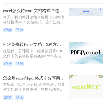
面知识之前，我们完全不知道两种文
本文将介绍三种将PDF表格转换为
件是可以互转格式的，但是当你接触
Excel的方法。
excel怎么转word文档格式？这三种方法你一定要会！
之后你就会很熟悉怎么做了，身为一
名办公职员，我们应该掌握各种各样
今天，我们将讨论如何使用Excel将表
的办公小技巧，小编这里有个pdf转
格转换为Word文档格式。这个过程非
excel的好方法可以分享给大家，一起
常简单，并且可以帮助您更好地管理
赞
踩
来看看吧。
和共享您的数据。无论您是学生还是
工作人员，都会发现这个技巧非常有
用。下面是我平时使用过程中用的三
PDF免费转Excel文档：3种方法的文件大小限制和表格识别效果！
种方法，现在介绍给大家，希望对大
在现代办公环境中，经常需要将PDF
家有所帮助。
文件中的表格数据转换为Excel格式以
便进行更深入的数据分析和编辑。对
赞
踩
于那些希望节省成本的用户来说，找
到一种免费且有效的PDF转Excel解决
方案至关重要。那么pdf如何转换成
怎么用excel转pdf格式？分享两个超级简单的方法
excel文档免费呢？本文将介绍三种可
有很多可以将excel转pdf的方法，但要
以免费使用的PDF转Excel的方法。
使文件转换速度更快，转换后的文件
就越有效，就需要正确地转换。你知
赞
踩
道怎么用excel转pdf格式吗？很多人觉
得格式转换是件很困难的事情，其实