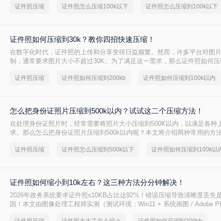
证件照压缩
证件照怎么压缩100k以下
证件照怎么压缩到100k以下
证件照如何压缩到30k？教你四招快速压缩！
在数字化时代，证件照的上传和分享变得日益频繁。然而，许多平台对图
制，通常要求图片大小不超过30K。为了满足这一需求，那么证件照如何压缩
文将介绍四种有效的证件照压缩方法。
证件照压缩
证件照如何压缩到200kb
证件照如何压缩到100k以内
怎么把身份证照片压缩到500k以内？试试这二个压缩方法！
在处理身份证照片时，经常需要将照片大小压缩到500K以内，以满足各种
求。那么怎么把身份证照片压缩到500k以内呢？本文将介绍两种常用的方
实现这一目标。
证件照压缩
证件照怎么压缩到500k以下
证件照如何压缩到100k以
证件照如何缩小到10k左右？这三种方法分分钟解决！
2026年政务系统要求证件照≤10KB占比达92%！错误压缩导致清晰度丢失
因！本文由图像处理工程师实测（测试环境：Win11 + 系统画图 / Adobe Photos
转转大师v5.2），系统拆解3种科学压缩路径，精准匹配考试报名/政务申报