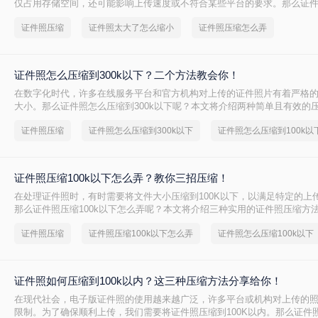
仅占用存储空间，还可能影响上传速度或不符合某些平台的要求。那么证
小呢？本文将介绍两种高效的方法来缩小证件照的大小。
证件照压缩
证件照太大了怎么缩小
证件照压缩怎么弄
证件照怎么压缩到300k以下？二个方法教会你！
在数字化时代，许多在线服务平台和官方机构对上传的证件照片有着严格
大小。那么证件照怎么压缩到300k以下呢？本文将介绍两种简单且有效的
您轻松实现目标。
证件照压缩
证件照怎么压缩到300k以下
证件照怎么压缩到100k以
证件照压缩100k以下怎么弄？教你三招压缩！
在处理证件照时，有时需要将文件大小压缩到100K以下，以满足特定的上
那么证件照压缩100k以下怎么弄呢？本文将介绍三种实用的证件照压缩方
证件照压缩
证件照压缩100k以下怎么弄
证件照怎么压缩100k以下
证件照如何压缩到100k以内？这三种压缩方法分享给你！
在现代社会，电子版证件照的使用越来越广泛，许多平台或机构对上传的
限制。为了确保顺利上传，我们需要将证件照压缩到100K以内。那么证件