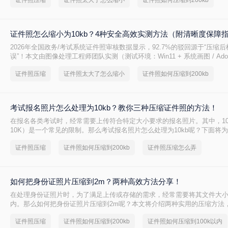
证件照压缩
证件照太大了怎么缩小
证件照如何压缩到200kb
需场景，附超详细步骤与清晰度保障方案，助你1分钟通过审核！
证件照怎么缩小为10kb？4种安全高效实测方法（附清晰度保障
2026年全国政务/考试系统证件照审核数据显示，92.7%的驳回源于“压缩后
误”！本文由图像处理工程师团队实测（测试环境：Win11 + 系统画图 / Adobe 
2025 / 转转大师在线工具 / GIMP 3.0），精准拆解4种合规压缩路径，
证件照压缩
证件照太大了怎么缩小
证件照如何压缩到200kb
照技术规范V4.1》，附标准参数+清晰度验证法，助你一次通过审核！
考试报名照片怎么处理为10kb？教你三种压缩证件照的方法！
在报名各类考试时，经常需要上传符合特定大小要求的报名照片。其中，10
10K）是一个常见的限制。那么考试报名照片怎么处理为10kb呢？下面将
法，帮助你轻松将照片处理至10KB左右。
证件照压缩
证件照如何压缩到200kb
证件照压缩怎么弄
如何把身份证照片压缩到2m？两种高效方法分享！
在处理身份证照片时，为了满足上传或存储的需求，经常需要将其文件大小
内。那么如何把身份证照片压缩到2m呢？本文将介绍两种实用的压缩方法
成身份证照片的压缩任务。
证件照压缩
证件照如何压缩到200kb
证件照如何压缩到100k以内