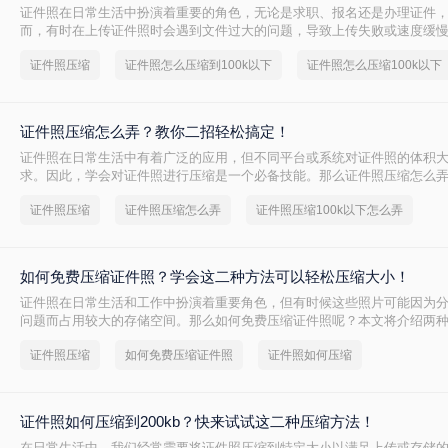
证件照在日常生活中扮演着重要的角色，无论是求职、报名还是办理证件
而，有时在上传证件照时会遇到文件过大的问题，导致上传失败或速度缓
么压缩到100k以下呢？本文将介绍两种将证件照压缩到100KB以下的方法
证件照压缩
证件照怎么压缩到100k以下
证件照怎么压缩100k以下
解决这一问题。
证件照压缩怎么弄？教你二招轻松搞定！
证件照在日常生活中有着广泛的应用，但不同平台或系统对证件照的体积
求。因此，学会对证件照进行压缩是一个必备技能。那么证件照压缩怎么
两种证件照压缩的方法。
证件照压缩
证件照压缩怎么弄
证件照压缩100k以下怎么弄
如何免费压缩证件照？学会这二种方法可以轻松压缩大小！
证件照在日常生活和工作中扮演着重要角色，但有时候这些照片可能因为
问题而占用较大的存储空间。那么如何免费压缩证件照呢？本文将介绍两
的方法，帮助用户轻松优化照片文件。
证件照压缩
如何免费压缩证件照
证件照如何压缩
证件照如何压缩到200kb？快来试试这二种压缩方法！
在日常生活中，我们经常需要将证件照压缩到特定大小以满足上传或存储