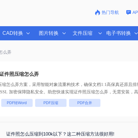
热门导航
A
CAD转换
图片转换
文件压缩
电子书转换
怎么弄
证件照压缩怎么弄
压缩怎么弄
方案，采用智能对象流重构技术，确保文档1:1高保真还原且
， 全链路 SSL 加密保障隐私安全。助您快速实现
证件照压缩怎么弄
，无需安装，
：
PDF转Word
PDF压缩
PDF合并
证件照怎么压缩到100k以下？这二种压缩方法很好用!