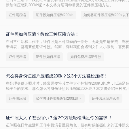
照如何压缩到200kb呢？本文将介绍两种常见的证件照压缩方法。
证件照压缩
证件照如何压缩到200kb
如何将证件照压缩到200k以
证件照如何压缩？教你三种压缩方法！
在日常生活和工作中，证件照是不可或缺的一部分，无论是申请护照、驾
申请表，都需要使用证件照。然而，有时我们会遇到文件大小限制，需要
定的大小。那么证件照如何压缩呢？本文将介绍三种高效的证件照压缩方
证件照压缩
证件照如何压缩
如何免费压缩证件照
图片质量的同时，实现文件大小的显著减少。
怎么将身份证照片压缩成200k？这3个方法轻松压缩！
在处理身份证照片时，经常需要将其文件大小控制在200KB以内，以满足
线平台的要求。那么怎么将身份证照片压缩成200k呢？本文将介绍三种实
帮助您轻松完成身份证照片的压缩任务。
证件照压缩
如何将证件照压缩到200k以下
证件照压缩怎么弄
证件照太大了怎么缩小？这2个方法轻松满足你的需求 ！
证件照在日常生活和工作中扮演着重要角色，但有时候拍摄出来的证件照