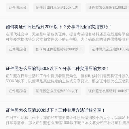
100k以内呢？本文将介绍三种将证件照压缩到100K以内的方法，帮助您
证件照压缩
证件照如何压缩到100k以内
证件照怎么压缩到100k以
标。
如何将证件照压缩到200k以下？分享2种压缩实用技巧！
在现代社会中，无论是申请各类证件、提交考试报名材料还是在线服务平
可能要求提供特定尺寸和文件大小的证件照。为了确保您的证件照能够顺
定，学会如何将证件照压缩到200k以下是非常重要的。本文将介绍两种可
证件照压缩
如何将证件照压缩到200k以下
证件照怎么压缩到100k
目标的方法。
证件照怎么压缩到500k以下？分享二种实用压缩方法！
证件照在日常生活和工作中扮演着重要角色，但有时候我们需要将证件照
500KB以下，以便满足某些特定的上传或分享要求。那么证件照怎么压缩到5
本文将介绍两种实用的方法，帮助您轻松实现证件照的压缩。
证件照压缩
证件照怎么压缩到500k以下
证件照怎么压缩到100k以
证件照怎么压缩100k以下？三种实用方法详解分享！
在日常生活和工作中，我们经常需要将证件照压缩到较小的大小，以满足
打印等需求。那么证件照怎么压缩100k以下呢？本文将介绍三种将证件照压
的有效方法。