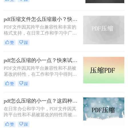
力，在日常办公和文件分享中得到了
五种主流压缩方案，帮助您根据实际
广泛应用。然而，有时我们需要将
场景快速选择最合适的方法。
PDF文件压缩到较小的大小，以便于
pdf压缩文件怎么压缩最小？快来试着使用这三种压缩方法！
上传、发送或存储。那么pdf怎么压缩
到500k以下呢？本文将介绍两种将
PDF文件因其跨平台兼容性和丰富的
PDF文件压缩到500K以下的方法。
格式支持，在日常工作和学习中广泛
应用。然而，有时我们需要将PDF文
赞
踩
件压缩到最小，以便更高效地存储和
传输。那么pdf压缩文件怎么压缩最小
呢？本文将介绍三种实用的PDF压缩
pdf怎么压缩的小一点？快来试试这4种压缩方法！
方法。
PDF文件因其跨平台兼容性和不易被
篡改的特性，在工作和学习中得到了
广泛应用。然而，PDF文件有时体积
赞
踩
过大，不便于存储和传输。那么pdf怎
么压缩的小一点呢？本文将介绍四种
有效的PDF压缩方法。
pdf怎么压缩的小一点？这四种压缩方法了解一下
在日常办公和学习中，PDF文件因其
跨平台性和不易被篡改的特性而被广
泛使用。然而，有时PDF文件过大，
赞
踩
会给传输和存储带来不便。那么pdf怎