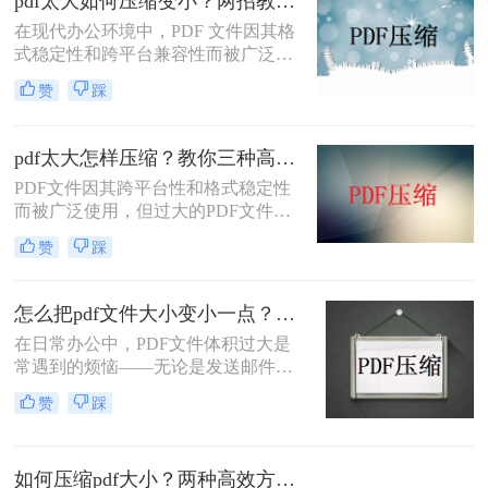
pdf太大如何压缩变小？两招教你轻松压缩！
在现代办公环境中，PDF 文件因其格
式稳定性和跨平台兼容性而被广泛使
用。然而，当这些文件变得过大时，
赞
踩
它们不仅占用大量存储空间，而且在
网络上传输时效率低下，甚至无法上
传到某些平台。因此，掌握pdf太大如
pdf太大怎样压缩？教你三种高效方法！
何压缩变小是十分必要的。本文将介
PDF文件因其跨平台性和格式稳定性
绍两种实用的方法来解决这个问题，
而被广泛使用，但过大的PDF文件不
帮助您轻松完成 PDF 文件的压缩。
仅占用存储空间，还会影响传输速度
赞
踩
和加载速度。为了解决pdf太大怎样压
缩问题，本文将介绍三种压缩PDF文
件的方法。
怎么把pdf文件大小变小一点？四种方法对比，一看就懂！
在日常办公中，PDF文件体积过大是
常遇到的烦恼——无论是发送邮件受
限于附件大小，还是上传系统提示文
赞
踩
件超限，都让人头疼。那么，怎么把
PDF文件大小变小一点呢？本文将先
给出四种方案的直观对比，再逐一拆
如何压缩pdf大小？两种高效方法详解！
解操作步骤，您可根据文件数量、压