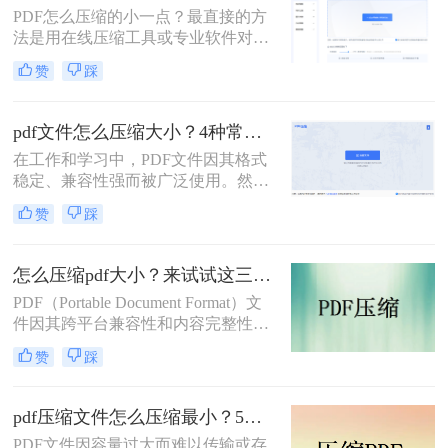
它支持自定义压缩等级、图片重采
PDF怎么压缩的小一点？最直接的方
样，且完全本地处理，安全无广告。
法是用在线压缩工具或专业软件对
下面用一张决策表帮你3秒定位自己
PDF文件进行重新编码和优化，通过
赞
踩
的需求，然后逐一详解每种方法的具
降低图片分辨率、压缩内嵌字体、去
体操作。
除冗余数据等方式，可以在保持内容
可读的前提下将文件体积缩小到原来
pdf文件怎么压缩大小？4种常用压缩方法详解！
的10%~50%。
在工作和学习中，PDF文件因其格式
稳定、兼容性强而被广泛使用。然
而，PDF文件体积过大常会导致存储
赞
踩
空间不足、传输速度慢等问题。那么
pdf文件怎么压缩大小呢？本文整理了
4种常用的PDF压缩方法，帮助您快速
怎么压缩pdf大小？来试试这三种压缩方式！
减小文件大小。
PDF（Portable Document Format）文
件因其跨平台兼容性和内容完整性而
广泛应用于各种场合。然而，随着
赞
踩
PDF文件中包含的图片、图表、字体
等资源越来越多，文件体积也逐渐增
大，给存储和传输带来了不便。那么
pdf压缩文件怎么压缩最小？5个常用方法全解析！
怎么压缩pdf大小呢？为了解决这个问
PDF文件因容量过大而难以传输或存