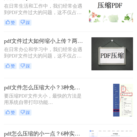
缩质量要求和隐私需求快速选择最合
在日常生活和工作中，我们经常会遇
适的方法。
到PDF文件过大的问题，这不仅占用
了大量的存储空间，还降低了文件的
赞
踩
传输效率。因此，掌握几种有效的
PDF压缩方法显得尤为重要。那么如
何压缩pdf大小呢？本文将介绍两种常
pdf文件过大如何缩小上传？两种缩小并上传的有效方法!
用的PDF压缩方法，以帮助您更好地
在日常办公和学习中，我们经常会遇
压缩PDF文件。
到PDF文件过大的问题，这不仅占用
了大量的存储空间，还影响了文件的
赞
踩
上传速度和分享效率。那么pdf文件过
大如何缩小上传呢？本文将介绍两种
缩小PDF文件大小的方法，帮助您轻
pdf文件怎么压缩大小？3种免费+1种专业方法全攻略（附决策表）！
松解决PDF文件过大的问题。
要压缩PDF文件大小，最快的方法是
用系统自带打印功能
（Windows/macOS均支持）或在线免
赞
踩
费工具（如PDFmao、转转大师）直
接降低文件体积；若需批量处理、无
损压缩或超过免费限制，推荐使用专
pdf怎么压缩的小一点？6种实用方法详解（2026最新）
业软件「转转大师PDF转换器」——