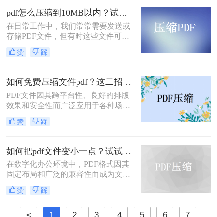
压缩PDF文件并减小文件大小。
pdf怎么压缩到10MB以内？试试这4个压缩方法！
在日常工作中，我们常常需要发送或
存储PDF文件，但有时这些文件可能
会过大，导致传输不便或者占用过多
赞
踩
存储空间。为了应对这种情况，我们
需要掌握一些有效的PDF压缩技巧，
确保文件大小不超过10MB。那么pdf
如何免费压缩文件pdf？这二招快来看！
怎么压缩到10MB以内呢？本文将介
PDF文件因其跨平台性、良好的排版
绍几种常用的PDF压缩方法。
效果和安全性而广泛应用于各种场
合。然而，过大的PDF文件可能会给
赞
踩
传输和存储带来不便。那么如何免费
压缩文件pdf呢？本文将介绍三种免费
压缩PDF文件的方法，帮助您轻松解
如何把pdf文件变小一点？试试这两种简单有效的方法压缩大小
决PDF文件过大的问题。
在数字化办公环境中，PDF格式因其
固定布局和广泛的兼容性而成为文档
分享的理想选择。然而，当PDF文件
赞
踩
包含大量图像或复杂排版时，其体积
可能会变得非常大，给存储、传输及
<
1
2
3
4
5
6
7
处理带来不便。那么如何把pdf文件变