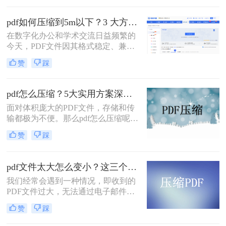
率图片的学术论文、扫描版的电子
书，还是设计精美的产品手册——都
pdf如何压缩到5m以下？3 大方法手把手教，轻松过平台限制！
会给邮件发送、云端存储和即时传输
在数字化办公和学术交流日益频繁的
带来诸多不便。幸运的是，通过一系
今天，PDF文件因其格式稳定、兼容
列高效的方法，我们可以显著减小
性强而成为我们传递信息的主要载
PDF文件的体积，而无需牺牲过多的
赞
踩
体。然而，一个棘手的问题常常困扰
可读性。那么pdf文件怎么压缩大小
着我们：文件体积过大。无论是通过
呢？本文将深入探讨多种pdf压缩方
电子邮件发送简历、在学术平台提交
法，从在线工具到专业软件，从自动
pdf怎么压缩？5大实用方案深度解析！
论文，还是在微信等即时通讯工具中
优化到手动精调，助您轻松驾驭PDF
面对体积庞大的PDF文件，存储和传
分享资料，平台往往对附件大小有严
文件大小。
输都极为不便。那么pdf怎么压缩呢？
格限制，最常见的门槛就是5MB。一
本文将详解5种主流压缩方案，从原
个几十兆甚至上百兆的PDF文件，不
赞
踩
理到实操，助您轻松掌握PDF瘦身技
仅传输耗时，还可能直接导致发送失
巧。
败。
pdf文件太大怎么变小？这三个方法都可以缩小！
我们经常会遇到一种情况，即收到的
PDF文件过大，无法通过电子邮件或
其他方式进行传输。那么，pdf文件太
赞
踩
大怎么变小呢？在本文中，我们将向
您介绍一些有效的方法，可以帮助您