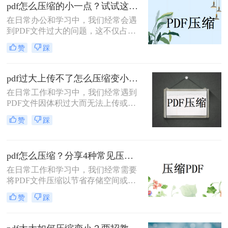
缩方法，帮助你轻松减小文件大小。
pdf怎么压缩的小一点？试试这三种实用压缩方法！
在日常办公和学习中，我们经常会遇
到PDF文件过大的问题，这不仅占用
了大量的存储空间，还影响了文件的
赞
踩
传输速度。那么pdf怎么压缩的小一点
呢？为了满足不同的需求，本文将介
绍三种实用的PDF压缩方法，帮助您
pdf过大上传不了怎么压缩变小？快来试试这3种压缩方法！
轻松将PDF文件压缩得更小。
在日常工作和学习中，我们经常遇到
PDF文件因体积过大而无法上传或分
享的情况。那么pdf过大上传不了怎么
赞
踩
压缩变小呢？为了帮助您轻松应对这
一难题，本文将介绍三种有效的PDF
文件压缩方法。
pdf怎么压缩？分享4种常见压缩方法！
在日常工作和学习中，我们经常需要
将PDF文件压缩以节省存储空间或加
快传输速度。那么pdf怎么压缩呢？本
赞
踩
文将介绍几种常见的PDF压缩方法。