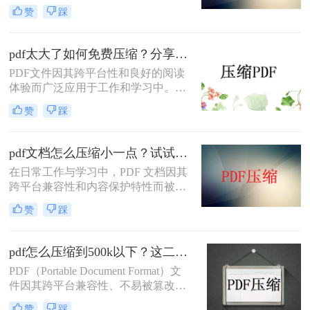
PDF文件过大，不仅占用存储空间，
赞
踩
还会影响上传和分享的速度。为了解
决如何免费压缩pdf文件大小问题，本
文将介绍两种免费压缩PDF文件大小
pdf太大了如何免费压缩？分享二种压缩方法！
的方法。
PDF文件因其跨平台性和良好的阅读
体验而广泛应用于工作和学习中。然
而，有时PDF文件体积过大，不仅占
赞
踩
用存储空间，还会影响传输速度。那
么pdf太大了如何免费压缩呢？本文将
介绍两种免费压缩PDF文件的方法。
pdf文档怎么压缩小一点？试试这5个压缩方法！
在日常工作与学习中，PDF 文档因其
跨平台兼容性和内容保护特性而被广
泛使用。然而，当 PDF 文件中包含大
赞
踩
量高分辨率图片、内嵌字体或复杂图
形时，文件体积往往变得十分庞大，
不仅占用存储空间，还经常因超过邮
pdf怎么压缩到500k以下？这二种压缩方法你可以轻松学会！
箱附件限制或上传耗时过长而影响办
PDF（Portable Document Format）文
公效率。那么PDF 文档怎么压缩小一
件因其跨平台兼容性、不易被篡改的
点呢？本文从压缩效果、操作难度、
特性以及保持文档格式一致性的能
处理速度、隐私安全四个维度，对比
赞
踩