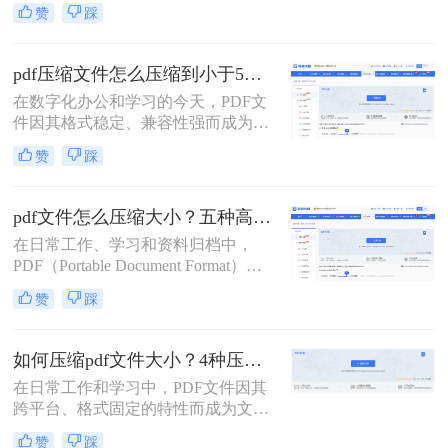
的首选。然而，高分辨率图片、嵌入
赞
踩
字体和多媒体内容也使得PDF文件体
积动辄数十兆甚至上百兆，给邮件发
送、云端存储和即时分享带来了巨大
pdf压缩文件怎么压缩到小于5M？4种压缩方法终极指南！
困扰。如何高效、无损（或视觉无
在数字化办公和学习的今天，PDF文
损）地压缩PDF，成为一个普遍需
件因其格式稳定、兼容性强而成为我
求。那么pdf怎么压缩呢？
们日常传输文档的首选。然而，我们
赞
踩
常常会遇到一个令人头疼的问题：一
个重要的PDF文件，可能因为包含高
清图片、复杂图表或嵌入字体而体积
pdf文件怎么压缩大小？五种高效方法全面解析与实战！
庞大，动辄几十兆甚至上百兆。无论
在日常工作、学习和资料归档中，
是通过电子邮件发送（通常有附件大
PDF（Portable Document Format）因
小限制）、上传至学习平台还是提交
其跨平台、格式固定的特性而成为最
至企业系统，文件大小限制（如常见
赞
踩
常用的文件格式之一。然而，随之而
的5MB）往往是一道难以逾越的关
来的问题是PDF文件体积往往过大，
卡。那么pdf压缩文件怎么压缩到小于
不仅占用存储空间，更在邮件发送、
5M呢？
如何压缩pdf文件大小？4种压缩方法详解！
即时通讯传输和网页上传时带来诸多
在日常工作和学习中，PDF文件因其
不便。如何在不显著损失质量的前提
跨平台、格式固定的特性而成为文档
下，有效“瘦身”PDF文件，已成为一
交换的首选格式。然而，过大的PDF
项必备技能。
赞
踩