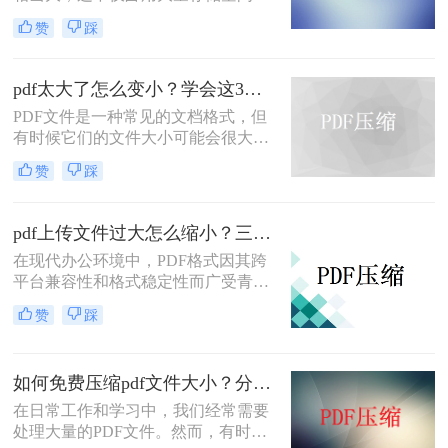
还可能影响传输速度。那么pdf文件怎
赞
踩
么压缩大小呢？本文将介绍三种有效
的PDF文件压缩方法。
pdf太大了怎么变小？学会这3个方法就够了！
PDF文件是一种常见的文档格式，但
有时候它们的文件大小可能会很大，
难以通过电子邮件或其他方式共享。
赞
踩
在这种情况下，大家可以使用以下方
法压缩PDF文件，一起来看一下pdf太
大了怎么变小吧。
pdf上传文件过大怎么缩小？三招助你轻松缩小！
在现代办公环境中，PDF格式因其跨
平台兼容性和格式稳定性而广受青
睐。然而，高清图片、复杂布局和丰
赞
踩
富内容往往导致PDF文件体积庞大，
给文档传输和分享带来不便。那么pdf
上传文件过大怎么缩小呢？本文将介
如何免费压缩pdf文件大小？分享二个实用压缩方法！
绍三种简单实用的PDF压缩技巧，助
你轻松优化PDF文件，提升文档传输
在日常工作和学习中，我们经常需要
效率。
处理大量的PDF文件。然而，有时候