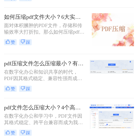
文件常常带来诸多不便，无论是通过
电子邮件发送、上传至网络平台还是
存储在有限的设备空间中，都会遇到
如何压缩pdf文件大小？6大实用压缩方案深度解析！
限制。因此，掌握如何压缩pdf文件大
面对体积臃肿的PDF文件，存储和传
小的技能显得至关重要。
输效率大打折扣。那么如何压缩pdf文
件大小呢？本文为您梳理6种主流压
赞
踩
缩方案，从原理到实操，助您轻松掌
握PDF文件压缩技巧。
pdf压缩文件怎么压缩最小？有效压缩方法终极指南！
在数字化办公和知识共享的时代，
PDF因其格式稳定、兼容性强而成为
文档传输的首选。然而，庞大的PDF
赞
踩
文件时常为我们带来困扰：邮箱附件
大小限制、微信无法发送、云盘上传
下载耗时、设备存储空间告急。pdf压
pdf文件怎么压缩大小？4个高效传输与存储方法详解！
缩文件怎么压缩最小，成为许多人迫
在数字化办公和学习中，PDF文件因
切需要的技能。
其格式稳定、跨平台兼容而成为我们
日常交流的首选格式。然而，过大的
赞
踩
PDF文件——无论是包含大量高分辨