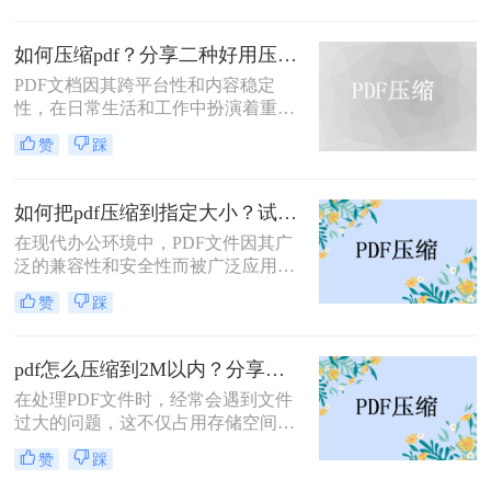
么压缩的小一点呢？本文将介绍四种
将PDF压缩得更小的方法。
如何压缩pdf？分享二种好用压缩方法！
PDF文档因其跨平台性和内容稳定
性，在日常生活和工作中扮演着重要
角色。然而，有时PDF文件过大，会
赞
踩
影响传输速度或占用过多存储空间。
那么如何压缩pdf呢？本文将介绍两种
压缩PDF的方法。
如何把pdf压缩到指定大小？试试这4种压缩方法！
在现代办公环境中，PDF文件因其广
泛的兼容性和安全性而被广泛应用。
然而，当这些文件过大时，会带来传
赞
踩
输不便、占用过多存储空间等问题。
因此，学会如何把pdf压缩到指定大小
变得尤为重要。本文将详细介绍四种
pdf怎么压缩到2M以内？分享两种实用压缩方法！
常用的方法，帮助您轻松应对这一挑
在处理PDF文件时，经常会遇到文件
战。
过大的问题，这不仅占用存储空间，
还影响文件的传输速度。为了满足特
赞
踩
定需求，将PDF文件压缩到2M以内变