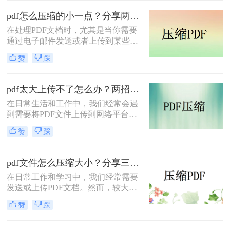
得尤为重要。那么pdf怎么压缩到2M
以内呢？本文将介绍两种常用的PDF
pdf怎么压缩的小一点？分享两种实用压缩方法！
压缩方法。
在处理PDF文档时，尤其是当你需要
通过电子邮件发送或者上传到某些对
文件大小有限制的平台时，压缩PDF
赞
踩
文件变得尤为重要。那么pdf怎么压缩
的小一点呢？本文将介绍两种有效的
PDF压缩方法。
pdf太大上传不了怎么办？两招帮你解决！
在日常生活和工作中，我们经常会遇
到需要将PDF文件上传到网络平台或
发送给他人的情况。然而，有时PDF
赞
踩
文件过大，导致无法顺利上传或发
送。那么pdf太大上传不了怎么办呢？
本文将介绍两种解决PDF文件过大无
pdf文件怎么压缩大小？分享三种实用压缩方法！
法上传的方法，帮助你轻松应对这一
在日常工作和学习中，我们经常需要
问题。
发送或上传PDF文档。然而，较大的
文件可能会导致传输缓慢或者无法满
赞
踩
足上传限制。那么pdf文件怎么压缩大
小呢？本文将介绍三种有效的PDF压