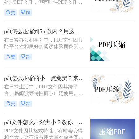
处理PDF文件，但有时候PDF文件过
大，不便于传输和存储。那么怎么压
赞
踩
缩pdf文件大小免费呢？本文将介绍两
种免费压缩PDF文件大小的方法。
pdf怎么压缩到5m以内？用这二种压缩方法！
在日常办公和学习中，PDF文件因其
跨平台性和良好的阅读体验而备受欢
迎。然而，有时PDF文件过大，不仅
赞
踩
占用存储空间，还会影响传输速度。
那么pdf怎么压缩到5m以内呢？本文
将介绍两种将PDF文件压缩到5M以内
pdf怎么压缩的小一点免费？来试试这二种压缩方法！
的方法。
在日常生活中，PDF文件因其跨平
台、易阅读等特性而被广泛使用。然
而，当PDF文件体积过大时，会给存
赞
踩
储和传输带来诸多不便。那么pdf怎么
压缩的小一点免费呢？本文将介绍两
种免费且实用的PDF压缩方法。
pdf文件怎么压缩大小？教你三种实用压缩方法！
PDF文件因其格式特性，有时会变得
相当大，这不仅占用大量存储空间，