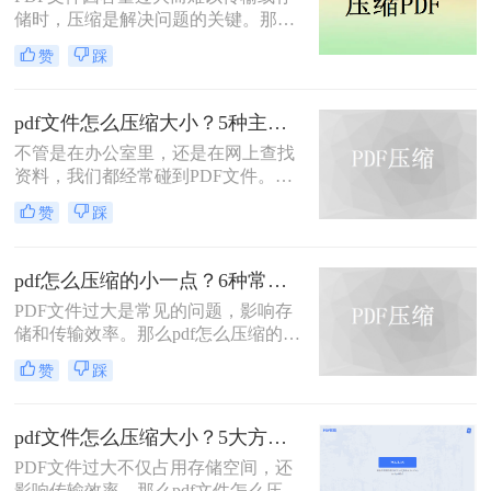
题，本文将介绍三种压缩PDF大小的
储时，压缩是解决问题的关键。那么
方法。
pdf压缩文件怎么压缩最小呢？本文将
赞
踩
介绍几种高效压缩PDF的方法，帮助
你快速实现最小化压缩。
pdf文件怎么压缩大小？5种主流压缩方法分享！
不管是在办公室里，还是在网上查找
资料，我们都经常碰到PDF文件。在
工作中，发送邮件需要PDF文件格
赞
踩
式，但太大的PDF文件也是一个棘手
的问题。多数企业邮箱中传附件大小
被限制为5M，否则就发送不了。若能
pdf怎么压缩的小一点？6种常用方案详解！
pdf文件怎么压缩大小，那就可轻松上
PDF文件过大是常见的问题，影响存
传。在今天，我们将分享两种简单的
储和传输效率。那么pdf怎么压缩的小
pdf文件压缩方式。
一点呢？本文将详解6种主流压缩方
赞
踩
案，助你快速解决文件体积过大的困
扰。
pdf文件怎么压缩大小？5大方法深度解析与实操指南！
PDF文件过大不仅占用存储空间，还
影响传输效率。那么pdf文件怎么压缩