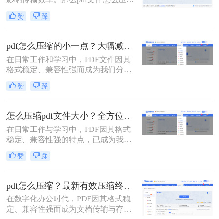
大小呢？本文将系统介绍5种主流压
赞
踩
缩方法，助你精准平衡文件体积与质
量。
pdf怎么压缩的小一点？大幅减小文件体积的有效方法全解析！
在日常工作和学习中，PDF文件因其
格式稳定、兼容性强而成为我们分享
文档、报告和资料的首选格式。然
赞
踩
而，随之而来的问题也显而易见：过
大的PDF文件不仅占用存储空间，更
在通过邮件发送、即时通讯工具传输
怎么压缩pdf文件大小？全方位高效压缩方法终极指南！
或上传至云平台时受到限制，严重影
在日常工作与学习中，PDF因其格式
响效率。因此，pdf怎么压缩的小一
稳定、兼容性强的特点，已成为我们
点，成为一项必备技能。
分享文档、报告和论文的首选格式。
赞
踩
然而，过大的PDF文件常常会带来诸
多不便：堵塞邮箱附件、拖慢传输速
度、占用大量存储空间，甚至可能超
pdf怎么压缩？最新有效压缩终极指南！
出某些平台的上传限制。因此，掌握
在数字化办公时代，PDF因其格式稳
怎么压缩pdf文件大小的技能显得至关
定、兼容性强而成为文档传输与存档
重要。