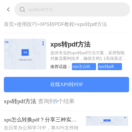
首页>
使用技巧>
XPS转PDF教程>
xps转pdf方法
xps转pdf方法
提供专业的xps转pdf方法方案，采用智能
对象流重构技术，确保文档1:1高保真还原
且排版不乱码。支持一键批量处理，全链
推荐话题：
xps怎么转换pdf
xps转pdf方法
路 SSL 加密保障隐私安全。助您快速实现
xps转pdf方法，无需安装，高效办公。
在线XPS转PDF
xps转pdf方法
查询到
9
个结果
xps怎么转换pdf？分享三种实用高效的转换方法！
在日常办公和学习中，将XPS文件转