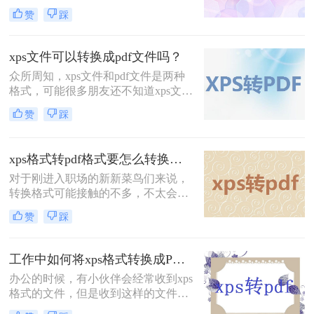
可以打开的程序时，想要阅览这个文
赞
踩
件该怎么办呢？可以转换成自己可以
看的文件吗？格式转换这个操作其实
挺常见的，毕竟很多时候，不是经常
xps文件可以转换成pdf文件吗？
使用的文件，我们电脑没必要安装太
众所周知，xps文件和pdf文件是两种
多的应用程序，像这种一次两次偶然
格式，可能很多朋友还不知道xps文件
的情况，直接转换格式看到文件内容
是什么，大多数都是只见过pdf文件，
就行，那么怎么将xps转换成PDF文件
赞
踩
没关系，我们在工作中会有很多机会
呢？大家有没有好的方法可介绍呢？
认识到这种文件的。那么xps文件可以
转换成pdf文件吗？当然是可以的。
xps格式转pdf格式要怎么转换呢？
对于刚进入职场的新新菜鸟们来说，
转换格式可能接触的不多，不太会将
不同格式进行转换，其实这也很正
赞
踩
常，小编一开始也不会转换格式，毕
竟在学校的时候学的都是怎么应用办
公软件，而转换格式这个，老师倒没
工作中如何将xps格式转换成PDF文件呢？
有怎么教，工作中需要用到才会想起
办公的时候，有小伙伴会经常收到xps
去了解。xps格式转pdf格式要怎么转
格式的文件，但是收到这样的文件通
换呢？
常是要转换成pdf格式的。那么如何进