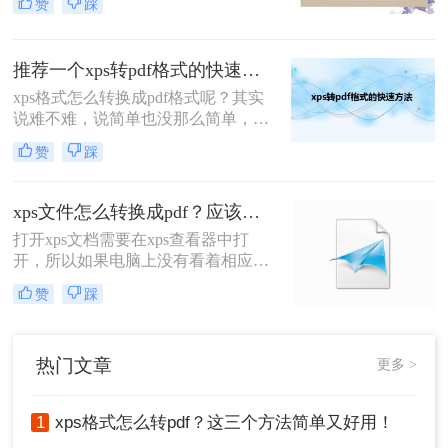
赞
踩
行转换呢？今天小编就来教你如何将
xps文件转换为ppdf文件。
推荐一个xps转pdf格式的快速方法
xps格式怎么转换成pdf格式呢？其实
说难不难，说简单也没那么简单，因
为两种不同格式的文档进行转换难免
赞
踩
会遇到一些问题，而大多数人并不想
花费更多时间在转换上，因为转换原
本就是一种捷径，当捷径不再简单，
xps文件怎么转换成pdf？应该怎么做？
那么它的作用就很鸡肋了。
打开xps文档需要在xps查看器中打
开，所以如果电脑上没有看着相应软
件是看不到的，但是我们也可以通过
赞
踩
转换来阅读，比如说xps文件转换pdf
文件，那么这种文件该怎么转换成我
们比较常用的pdf呢？
热门文章
更多 >
1
xps格式怎么转pdf？这三个方法简单又好用！